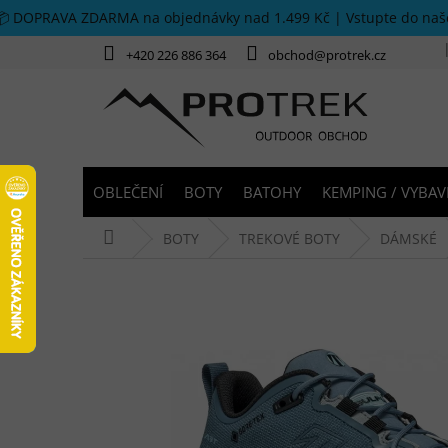
Přejít na obsah
📦 DOPRAVA ZDARMA na objednávky nad 1.499 Kč | Vstupte do na
+420 226 886 364
obchod@protrek.cz
OBLEČENÍ
BOTY
BATOHY
KEMPING / VYBAV
Domů
BOTY
TREKOVÉ BOTY
DÁMSKÉ