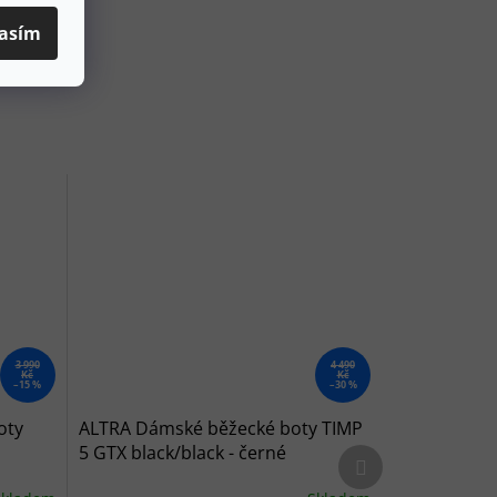
asím
3 990
4 490
Kč
Kč
–15 %
–30 %
oty
ALTRA Dámské běžecké boty TIMP
5 GTX black/black - černé
Další produkt