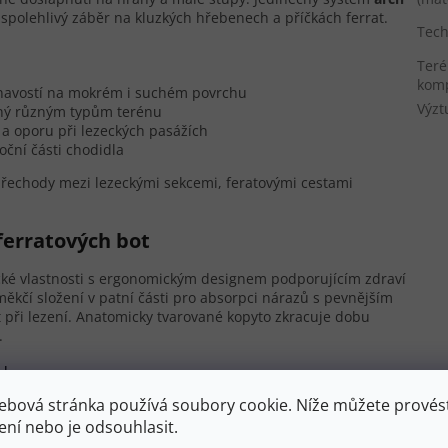
spolehlivý záběr na kluzkých hřebenech a příčkách ferrat.
Tech
Teré
komp
ilnavostí na mokrém i suchém povrchu
Výzt
ený různým typům terénu
 a oporu při lezeckých pasážích
ční části chodidla
 přechody mezi lezeckými sekcemi, feratovými cestami
ferratových bot
cké vlastnosti s ergonomickým designem podporujícím zdraví
kčí složení v patní části pro absorpci nárazů s pevnějším
t při lezení. Anatomicky tvarované kopyto zkracuje dobu
.
odporou
ebová stránka používá soubory cookie. Níže můžete provést
tující dlouhodobé tlumení
ení nebo je odsouhlasit.
ý přechod z paty na špičku