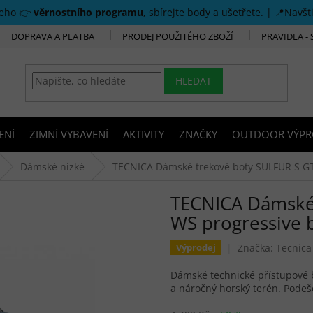
šeho 👉
věrnostního programu
, sbírejte body a ušetřete. | 📍Navšt
DOPRAVA A PLATBA
PRODEJ POUŽITÉHO ZBOŽÍ
PRAVIDLA -
HLEDAT
ENÍ
ZIMNÍ VYBAVENÍ
AKTIVITY
ZNAČKY
OUTDOOR VÝPR
Dámské nízké
TECNICA Dámské trekové boty SULFUR S GT
TECNICA Dámské
WS progressive 
Značka:
Tecnica
Výprodej
Dámské technické přístupové 
a náročný horský terén. Podeše