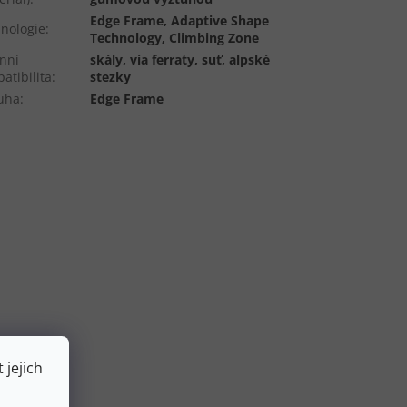
Edge Frame, Adaptive Shape
nologie
:
Technology, Climbing Zone
nní
skály, via ferraty, suť, alpské
atibilita
:
stezky
uha
:
Edge Frame
 jejich