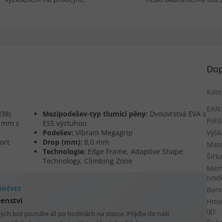
Dop
Kate
EAN
U38)
Mezipodešev-typ tlumící pěny:
Dvouvrstvá EVA s
Pohl
6 mm s
ESS výztuhou
Podešev:
Vibram Megagrip
Výšk
ort
Drop (mm):
8,0 mm
Mate
Technologie:
Edge Frame, Adaptive Shape
Šířk
Technology, Climbing Zone
Mem
(vod
ÍNĚVES
Barv
denství
Hmo
(g)
:
ých bot poznáte až po hodinách na stezce. Přijďte do naší