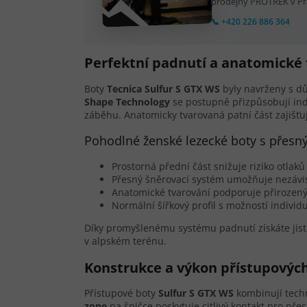
prodejny PROTREK v Pra
📞 +420 226 886 364
Perfektní padnutí a anatomické 
Boty
Tecnica Sulfur S GTX WS
byly navrženy s d
Shape Technology
se postupně přizpůsobují ind
záběhu. Anatomicky tvarovaná patní část zajišťu
Pohodlné ženské lezecké boty s přes
Prostorná přední část snižuje riziko otlaků
Přesný šněrovací systém umožňuje nezávisl
Anatomické tvarování podporuje přirozen
Normální šířkový profil s možností indivi
Díky promyšlenému systému padnutí získáte jist
v alpském terénu.
Konstrukce a výkon přístupových
Přístupové boty
Sulfur S GTX WS
kombinují techn
zone
na špičce poskytuje citlivý kontakt pro př