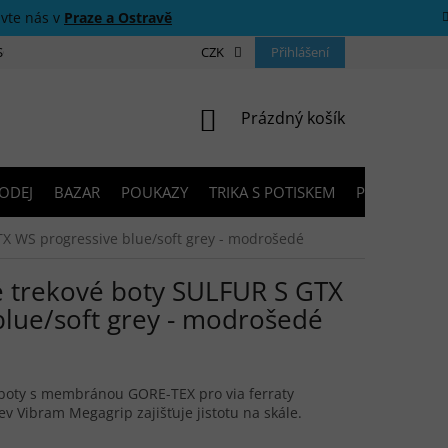
ivte nás v
Praze a Ostravě
 SOUTĚŽE
O NÁS
PRODEJNY
CZK
KONTAKTY
Přihlášení
PORADNA
NÁKUPNÍ KOŠÍK
Prázdný košík
ODEJ
BAZAR
POUKAZY
TRIKA S POTISKEM
PŮJČOVNA V
X WS progressive blue/soft grey - modrošedé
 trekové boty SULFUR S GTX
blue/soft grey - modrošedé
boty s membránou GORE-TEX pro via ferraty
v Vibram Megagrip zajišťuje jistotu na skále.