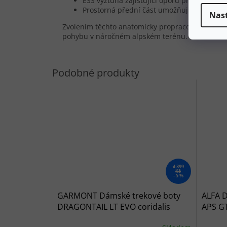
ESS výztuha zajišťující oporu při bočním 
Prostorná přední část umožňující přirozen
Nas
Zvolením těchto anatomicky propracovaných bot
pohybu v náročném alpském terénu.
4 399
Kč
–5 %
GARMONT Dámské trekové boty
ALFA 
DRAGONTAIL LT EVO coridalis
APS GT
blue/coronet blue - modré