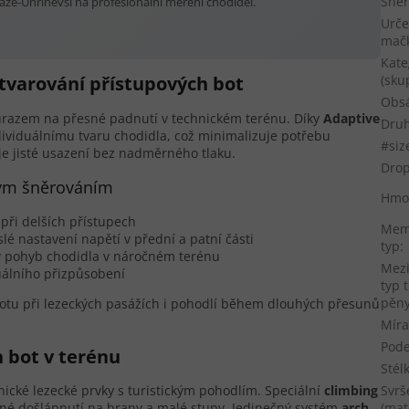
Šněr
ze-Uhříněvsi na profesionální měření chodidel.
Urče
mač
Kate
(sku
tvarování přístupových bot
Obs
ůrazem na přesné padnutí v technickém terénu. Díky
Adaptive
Druh
ividuálnímu tvaru chodidla, což minimalizuje potřebu
#siz
je jisté usazení bez nadměrného tlaku.
Dro
ným šněrováním
Hmo
 při delších přístupech
Mem
é nastavení napětí v přední a patní části
typ
:
ý pohyb chodidla v náročném terénu
Mez
duálního přizpůsobení
typ 
pěn
otu při lezeckých pasážích i pohodlí během dlouhých přesunů
Míra
Pod
 bot v terénu
Stél
Svrš
ické lezecké prvky s turistickým pohodlím. Speciální
climbing
(mat
esné došlápnutí na hrany a malé stupy. Jedinečný systém
arch