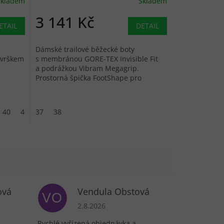
Skladem
Skladem
3 141 Kč
ETAIL
DETAIL
Dámské trailové běžecké boty
svrškem
s membránou GORE-TEX Invisible Fit
a podrážkou Vibram Megagrip.
Prostorná špička FootShape pro
přirozený pohyb.
40
40 2/3
37
41 1/3
38
ová
Vendula Obstová
VO
je 5 z 5 hvězdiček.
Hodnocení obchodu je 5 z 5 hvězdiček.
2.8.2026
Rychlé vyřízená objednávka a