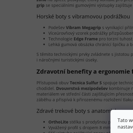
grip
se speciálními gumovými výstupky zajišťuje 
Horské boty s vibramovou podrážkou
Podešev
Vibram Megagrip
s vynikající př
Víceúrovňový vzorek podrážky přizpůsob
Technologie
Edge Frame
pro torzní tuhost
Lehká gumová obsázka chránící špičku a bo
S těmito technickými prvky zvládnete s jistotou
i náročnými turistickými úseky.
Zdravotní benefity a ergonomie 
Přístupová obuv
Tecnica Sulfur S
spojuje techni
chodidel.
Dvouvrstvá mezipodešev
kombinuje mě
materiálem ve střední části zajišťujícím přesnos
záběhu a přispívá k přirozenému rozložení tlaku
Zdravé trekové boty s anatomickou p
Tato w
OrthoLite
stélka s prodyšnou pěnou posky
nastav
Vyvážený profil s dropem 8 mm pro plynul