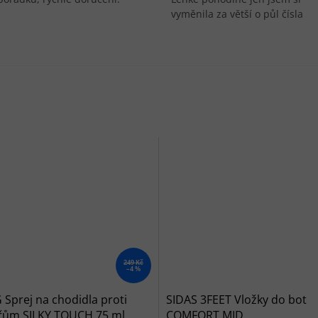
vyměnila za větší o půl čísla
249 Kč
–4 %
Sprej na chodidla proti
SIDAS 3FEET Vložky do bot
řům SILKY TOUCH 75 ml
COMFORT MID