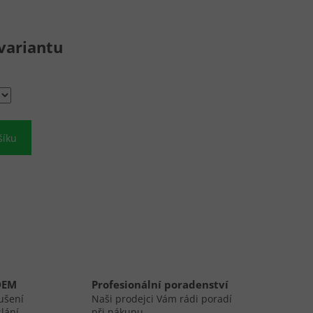
variantu
šíku
DEM
Profesionální poradenství
ušení
Naši prodejci Vám rádi poradí
lání.
při nákupu