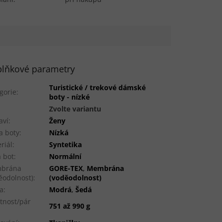
lňkové parametry
Turistické / trekové dámské
gorie
:
boty - nízké
:
Zvolte variantu
aví
:
Ženy
a boty
:
Nízká
riál
:
Syntetika
a bot
:
Normální
brána
GORE-TEX
,
Membrána
ěodolnost)
:
(voděodolnost)
a
:
Modrá
,
Šedá
tnost/pár
751 až 990 g