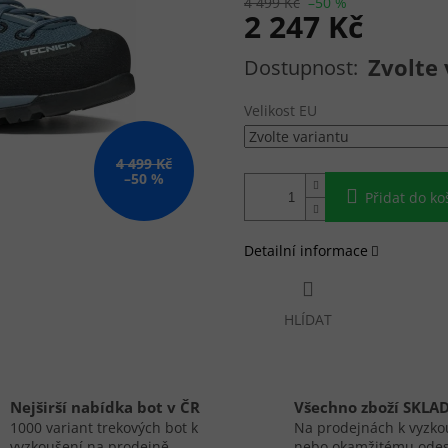
4 499 Kč
–50 %
2 247 Kč
Měrná cena:
Zvolte 
Velikost EU
4 499 Kč
–50 %
Přidat do ko
Detailní informace
HLÍDAT
Nejširší nabídka bot v ČR
Všechno zboží SKLA
1000 variant trekových bot k
Na prodejnách k vyzko
vyzkoušení na prodejně.
nebo okamžitému odes