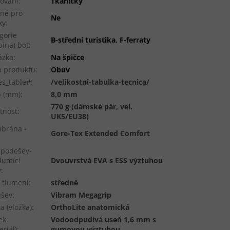
ování
:
Tkaničky
né pro
Ne
ky
:
gorie
B-střední turistika
,
F-ferraty
pina) bot
:
ázka
:
Na špičce
 produktu
:
Obuv
es_table#
:
/velikostni-tabulka-tecnica/
p (mm)
:
8,0 mm
770 g (dámské pár, vel.
tnost
:
UK5/EU38)
brána -
Gore-Tex Extended Comfort
ipodešev-
tlumící
Dvouvrstvá EVA s ESS výztuhou
y
:
 tlumení
:
středně
ešev
:
Vibram Megagrip
ka (vložka)
:
OrthoLite anatomická
ek
Vodoodpudivá useň 1,6 mm s
eriál)
:
gumovou výztuhou