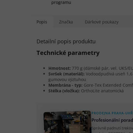
programu
Popis
Značka
Dárkové poukazy
Detailní popis produktu
Technické parametry
Hmotnost:
770 g (dámské pár, vel. UK5/E
Svršek (materiál):
Vodoodpudivá useň 1,
gumovou výztuhou
Membrána - typ:
Gore-Tex Extended Comf
Stélka (vložka):
OrthoLite anatomická
PRODEJNA PRAHA-UHŘ
Profesionální pora
Správné padnutí trekov