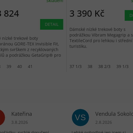
Skladem
 824
3 390 Kč
D
DETAIL
Dámské nízké trekové boty s
podrážkou Vibram Megagrip a 
nízké trekové boty
TextileCord pro lehkou i střední
ánou GORE-TEX Invisible Fit,
turistiku.
ckým svrškem z recyklovaných
álů a podrážkou GetaGrip® pro
turistiku.
8
39
40
41
37 1/3
38
38 2/3
39 1/3
Kateřina
Vendula Sokol
VS
ek.
Hodnocení obchodu je 5 z 5 hvězdiček.
Hodnocení obchodu 
3.8.2026
2.8.2026
pořádku, rychlé doručení.
Lehké pohodlné jen jsem si