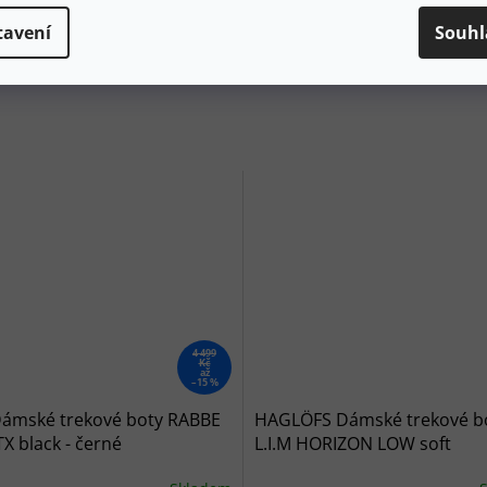
zatížení během technických pasáží
é rozložení prstů při sestupu
tavení
Souhl
 investujete do zdraví svých chodidel při dlouhodobém
4 499
Kč
až
–15 %
Dámské trekové boty RABBE
HAGLÖFS Dámské trekové b
X black - černé
L.I.M HORIZON LOW soft
white/stone grey - bílé