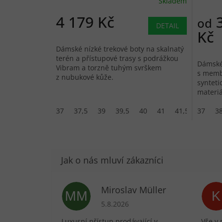
Skladem
4 179 Kč
3
od
DETAIL
Kč
Dámské nízké trekové boty na skalnatý
terén a přístupové trasy s podrážkou
Dámské 
Vibram a torzně tuhým svrškem
s membr
z nubukové kůže.
synteti
materi
lehkou 
37
37,5
39
39,5
40
41
41,5
37
42
3
Miroslav Müller
MM
K
Hodnocení obchodu je 5 z 5 hvězdič
5.8.2026
Luxusní přístup prodávající v
Vše v 