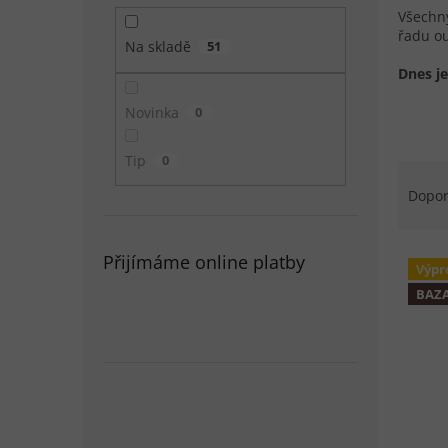
Všechny
řadu ou
Na skladě
51
Dnes j
Novinka
0
Tip
0
Řazen
Dopo
Výpis
Přijímáme online platby
Výpr
BAZ