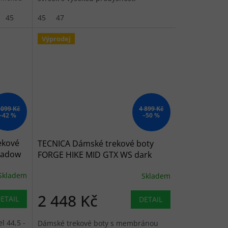
a ochranou proti kamení.
45
45
47
Výprodej
 099 Kč
4 899 Kč
–42 %
–50 %
ekové
TECNICA Dámské trekové boty
hadow
FORGE HIKE MID GTX WS dark
é
pink/coral - růžové
Skladem
Skladem
2 448 Kč
ETAIL
DETAIL
l 44,5 -
Dámské trekové boty s membránou