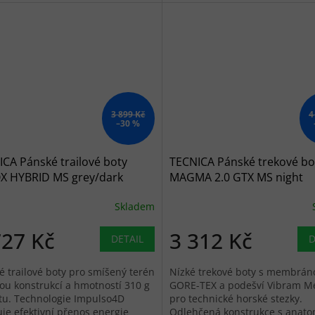
3 899 Kč
4
–30 %
CA Pánské trailové boty
TECNICA Pánské trekové bo
X HYBRID MS grey/dark
MAGMA 2.0 GTX MS night
 - zelenošedé
tierra/dusty steppa - černé
Skladem
727 Kč
3 312 Kč
DETAIL
D
é trailové boty pro smíšený terén
Nízké trekové boty s membrán
kou konstrukcí a hmotností 310 g
GORE-TEX a podešví Vibram M
tu. Technologie Impulso4D
pro technické horské stezky.
uje efektivní přenos energie
Odlehčená konstrukce s anato