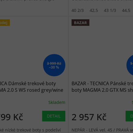
ení...
stélkou Ortholite.
40 2/3
42,5
43 1/3
44,5
odej
BAZAR
3 999 Kč
5
–30 %
ICA Dámské trekové boty
BAZAR - TECNICA Pánské tr
A 2.0 S WS rosed grey/wine
boty MAGMA 2.0 GTX MS s
aux - fialové/šedé
giungla/pale giungla - zelen
Skladem
799 Kč
2 957 Kč
DETAIL
D
é nízké trekové boty s podešví
NEPÁR - LEVÁ vel. 45 / PRAVÁ ve