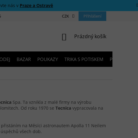
ivte nás v
Praze a Ostravě
 SOUTĚŽE
O NÁS
PRODEJNY
CZK
KONTAKTY
Přihlášení
PORADNA
NÁKUPNÍ KOŠÍK
Prázdný košík
ODEJ
BAZAR
POUKAZY
TRIKA S POTISKEM
PŮJČOVNA V
ecnica
Spa. Ta vznikla z malé firmy na výrobu
Dolomitech. Od roku 1970 se
Tecnica
vypracovala na
 přistáním na Měsíci astronautem Apolla 11 Neilem
h úspěchů všech dob.