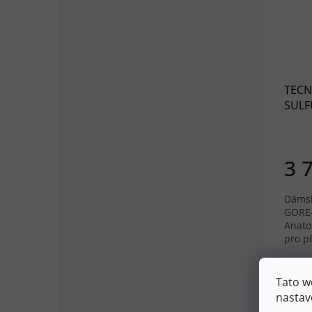
TECN
SULF
blue/
3 
Dámsk
GORE-
Anato
pro p
terén
37,5
Tato w
nastav