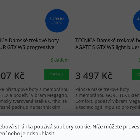
5 299 Kč
4
–30 %
ICA Dámské trekové boty
TECNICA Dámské trekové b
UR GTX WS progressive
AGATE S GTX WS light blue/
blue grey - modré
světle modré
Skladem
707 Kč
3 497 Kč
DETAIL
D
é přístupové boty s membránou
Pánské nízké trekové boty
TEX a podešví Vibram Megagrip.
s membránou GORE-TEX Exte
micky tvarovaná stélka Ortholite
Comfort, podešví Vibram Mega
řesné padnutí na technickém
a technologií Impulso pro rych
u.
turistiku.
38
38 2/3
39 1/3
41,5
42,5
36 2/3
37,5
38
38 2/3
ebová stránka používá soubory cookie. Níže můžete provést
ení nebo je odsouhlasit.