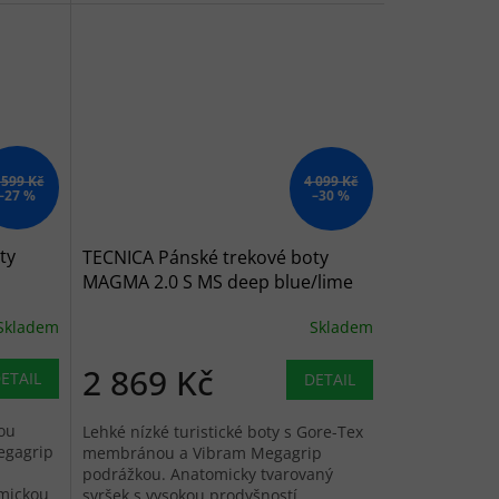
 599 Kč
4 099 Kč
–27 %
–30 %
ty
TECNICA Pánské trekové boty
MAGMA 2.0 S MS deep blue/lime
green - modré
Skladem
Skladem
2 869 Kč
ETAIL
DETAIL
ou
Lehké nízké turistické boty s Gore-Tex
egagrip
membránou a Vibram Megagrip
podrážkou. Anatomicky tvarovaný
mickou
svršek s vysokou prodyšností