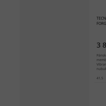
TECN
FORG
čern
3 
Pánsk
membr
Vibra
nubuk
41,5