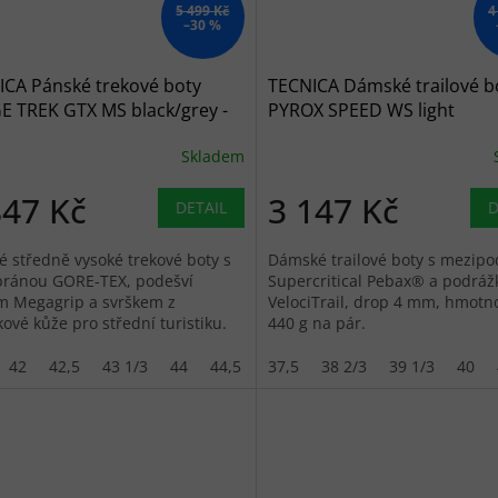
5 499 Kč
4
–30 %
ICA Pánské trekové boty
TECNICA Dámské trailové b
E TREK GTX MS black/grey -
PYROX SPEED WS light
é
violet/yellow - fialové
Skladem
847 Kč
3 147 Kč
DETAIL
D
é středně vysoké trekové boty s
Dámské trailové boty s mezipo
ánou GORE-TEX, podešví
Supercritical Pebax® a podráž
m Megagrip a svrškem z
VelociTrail, drop 4 mm, hmotn
ové kůže pro střední turistiku.
440 g na pár.
42
42,5
43 1/3
44
44,5
45
37,5
46,5
38 2/3
47
39 1/3
47 2/3
40