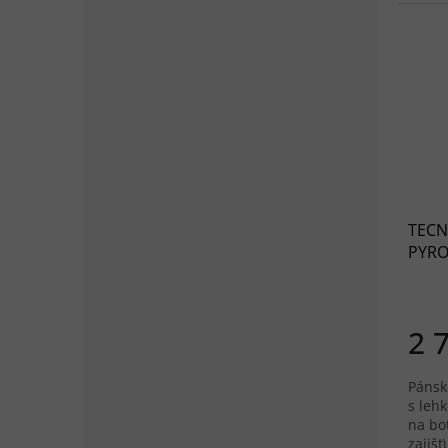
TECNI
PYRO
green
2 
Pánsk
s leh
na bo
zajišť