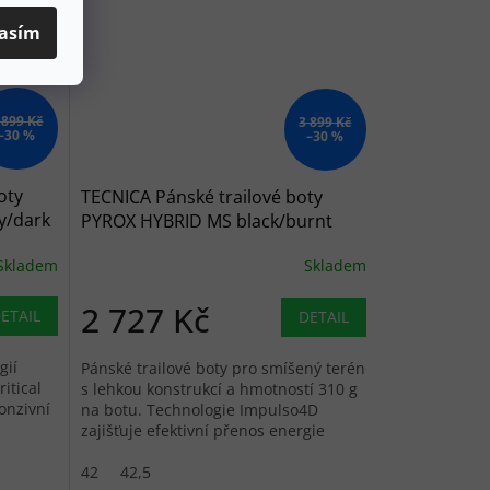
asím
 899 Kč
3 899 Kč
–30 %
–30 %
oty
TECNICA Pánské trailové boty
y/dark
PYROX HYBRID MS black/burnt
orange - černé
Skladem
Skladem
2 727 Kč
ETAIL
DETAIL
gií
Pánské trailové boty pro smíšený terén
itical
s lehkou konstrukcí a hmotností 310 g
onzivní
na botu. Technologie Impulso4D
zajišťuje efektivní přenos energie
a tlumení...
42
42,5