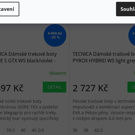
tavení
Souhl
4 999 Kč
3
–30 %
ICA Dámské trekové boty
TECNICA Dámské trailové b
 S GTX WS black/violet -
PYROX HYBRID WS light gre
é
green - zelené
Skladem
497 Kč
2 727 Kč
DETAIL
D
é nízké trekové boty
Pánské trailové boty s technolo
bránou GORE-TEX a podešví
Impulso4D a kombinací supercr
m Megagrip pro rychlé treky.
EVA a Pebax pěny. Vysoce resp
mický tvar vyvinutý specificky
s nízkým dropem 4,0 mm pro
enskou nohu zajišťuje okamžité...
přirozený běh.
3
39,5
40
40 2/3
36
38
42,5