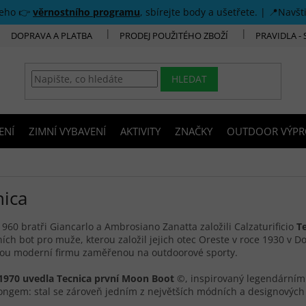
šeho 👉
věrnostního programu
, sbírejte body a ušetřete. | 📍Navšt
DOPRAVA A PLATBA
PRODEJ POUŽITÉHO ZBOŽÍ
PRAVIDLA -
HLEDAT
ENÍ
ZIMNÍ VYBAVENÍ
AKTIVITY
ZNAČKY
OUTDOOR VÝPR
nica
1960 bratři Giancarlo a Ambrosiano Zanatta založili Calzaturificio
T
ích bot pro muže, kterou založil jejich otec Oreste v roce 1930 v 
vou moderní firmu zaměřenou na outdoorové sporty.
 1970 uvedla Tecnica první Moon Boot
©, inspirovaný legendárním
ngem: stal se zároveň jedním z největších módních a designovýc