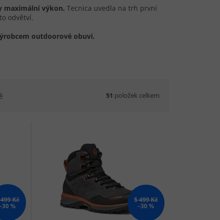
y maximální výkon.
Tecnica uvedla na trh první
o odvětví.
výrobcem outdoorové obuvi.
51
položek celkem
ě
 499 Kč
5 499 Kč
–30 %
–30 %