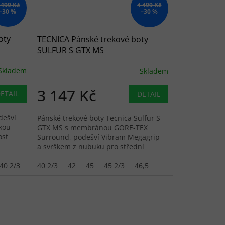
 499 Kč
4 499 Kč
–30 %
–30 %
oty
TECNICA Pánské trekové boty
SULFUR S GTX MS
anthracite/orange - šedé
Skladem
Skladem
3 147 Kč
ETAIL
DETAIL
dešví
Pánské trekové boty Tecnica Sulfur S
kou
GTX MS s membránou GORE-TEX
ost
Surround, podešví Vibram Megagrip
a svrškem z nubuku pro střední
turistiku.
40 2/3
41,5
40 2/3
42
42
42,5
45
45 2/3
46,5