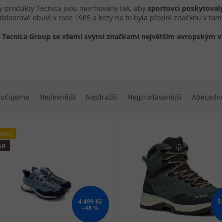
 produkty Tecnica jsou navrhovány tak, aby
sportovci poskytoval
tdoorové obuvi v roce 1985 a brzy na to byla přední značkou v tomt
e Tecnica Group se všemi svými značkami největším evropským 
í produktů
ručujeme
Nejlevnější
Nejdražší
Nejprodávanější
Abecedn
 produktů
odej
AR
4 499 Kč
5
–48 %