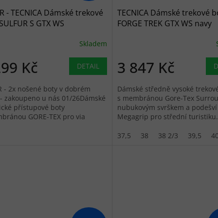
R - TECNICA Dámské trekové
TECNICA Dámské trekové b
 SULFUR S GTX WS
FORGE TREK GTX WS navy
essive blue/soft grey -
blue/dark pink - modré
Skladem
ošedé
299 Kč
3 847 Kč
DETAIL
D
 - 2x nošené boty v dobrém
Dámské středně vysoké trekov
 - zakoupeno u nás 01/26Dámské
s membránou Gore-Tex Surrou
ické přístupové boty
nubukovým svrškem a podešví
bránou GORE-TEX pro via
Megagrip pro střední turistiku.
ty a náročný horský terén.
ev...
37,5
38
38 2/3
39,5
40