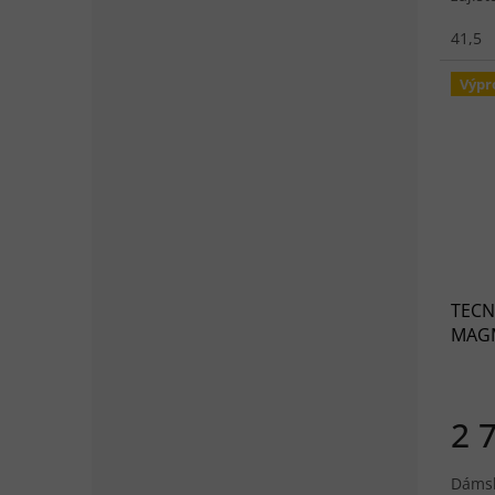
a tlum
41,5
Výpr
TECN
MAGM
borde
2 
Dámsk