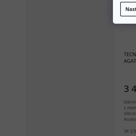
Nas
TECN
AGATE
čern
3 
Dámsk
s mem
Vibra
Anato
pro ž
38 2/