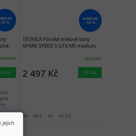
 999 Kč
4 998 Kč
–30 %
–50 %
oty
TECNICA Pánské trekové boty
pink -
SPARK SPEED S GTX MS medium
blue/light green - modré
Skladem
Skladem
2 497 Kč
ETAIL
DETAIL
nded
grip
lou
39,5
40
44
44,5
45
45 2/3
 jejich