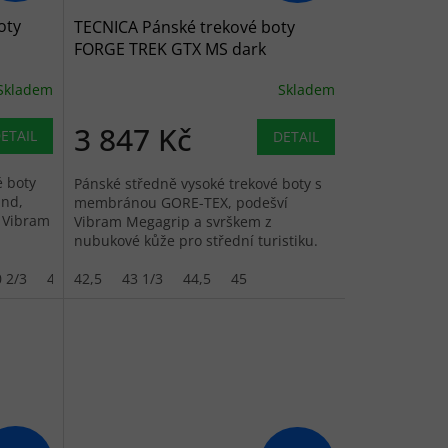
oty
TECNICA Pánské trekové boty
FORGE TREK GTX MS dark
grey/orange - šedé
Skladem
Skladem
3 847 Kč
ETAIL
DETAIL
é boty
Pánské středně vysoké trekové boty s
nd,
membránou GORE-TEX, podešví
 Vibram
Vibram Megagrip a svrškem z
nubukové kůže pro střední turistiku.
 2/3
41,5
42,5
42
43 1/3
42,5
44,5
45