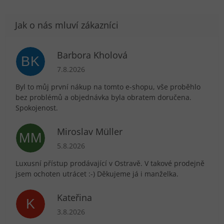
Barbora Kholová
BK
Hodnocení obchodu je 5 z 5 hvězdiček.
7.8.2026
Byl to můj první nákup na tomto e-shopu, vše proběhlo
bez problémů a objednávka byla obratem doručena.
Spokojenost.
Miroslav Müller
MM
Hodnocení obchodu je 5 z 5 hvězdiček.
5.8.2026
Luxusní přístup prodávající v Ostravě. V takové prodejně
jsem ochoten utrácet :-) Děkujeme já i manželka.
Kateřina
K
Hodnocení obchodu je 5 z 5 hvězdiček.
3.8.2026