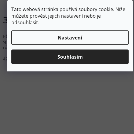
Skladem
Tato webová stránka používá soubory cookie. Níže
můžete provést jejich nastavení nebo je
3 799 Kč
odsouhlasit.
DETAIL
Pánské nízké trekové boty na lehkou turistiku s prodyšným
Nastavení
spleteným svrškem Tencel™ a podrážkou GetaGrip™ pro
různorodý terén.
Souhlasím
42
43
45
46
47