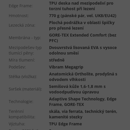
TPU deska nad mezipodešví pro
Edge Frame
:
torzní tuhost při lezení
Hmotnost
:
770 g (pánské pár, vel. UK8/EU42)
Plochá podrážka v oblasti špičky
Lezecká zóna
:
pro přesné lezení
GORE-TEX Extended Comfort (bez
Membrána - typ
:
PFC)
Mezipodešev-typ
Dvouvrstvá lisovaná EVA s vysoce
tlumící pěny
:
odolnou směsí
Míra tlumení
:
středně
Podešev
:
Vibram Megagrip
Anatomická Ortholite, prodyšná s
Stélka (vložka)
:
odvodem vlhkosti
Semišová kůže 1,6-1,8 mm s
Svršek (materiál)
:
vodoodpudivou úpravou
Adaptive Shape Technology, Edge
Technologie
:
Frame, GORE-TEX
Terénní
skála, via ferrata, technický terén,
kompatibilita
:
kamenité stezky
Výztuha
:
TPU Edge Frame