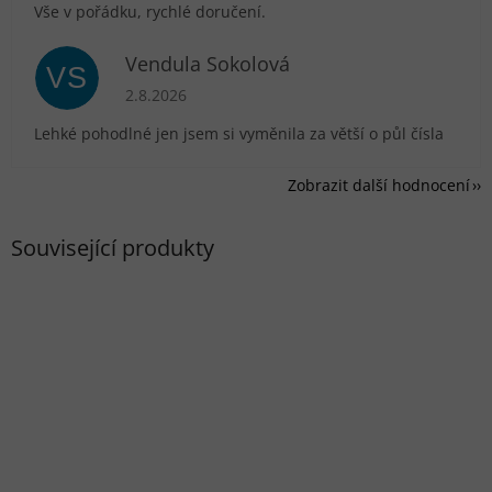
Vše v pořádku, rychlé doručení.
Vendula Sokolová
VS
Hodnocení obchodu je 5 z 5 hvězdiček.
2.8.2026
Lehké pohodlné jen jsem si vyměnila za větší o půl čísla
Zobrazit další hodnocení
Související produkty