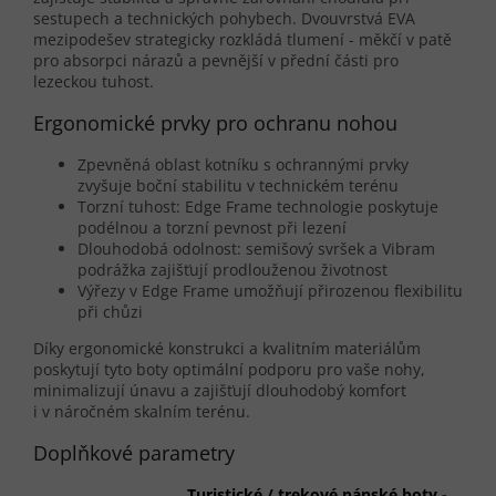
sestupech a technických pohybech. Dvouvrstvá EVA
mezipodešev strategicky rozkládá tlumení - měkčí v patě
pro absorpci nárazů a pevnější v přední části pro
lezeckou tuhost.
Ergonomické prvky pro ochranu nohou
Zpevněná oblast kotníku s ochrannými prvky
zvyšuje boční stabilitu v technickém terénu
Torzní tuhost: Edge Frame technologie poskytuje
podélnou a torzní pevnost při lezení
Dlouhodobá odolnost: semišový svršek a Vibram
podrážka zajišťují prodlouženou životnost
Výřezy v Edge Frame umožňují přirozenou flexibilitu
při chůzi
Díky ergonomické konstrukci a kvalitním materiálům
poskytují tyto boty optimální podporu pro vaše nohy,
minimalizují únavu a zajišťují dlouhodobý komfort
i v náročném skalním terénu.
Doplňkové parametry
Turistické / trekové pánské boty -