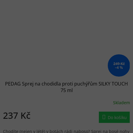
249 Kč
–4 %
PEDAG Sprej na chodidla proti puchýřům SILKY TOUCH
75 ml
Skladem
237 Kč
Do košíku
Chodíte (nejen v létě) v botách rádi naboso? Sprej na bosé nohy