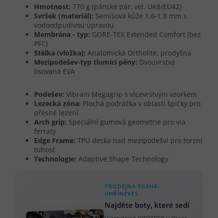
Hmotnost:
770 g (pánské pár, vel. UK8/EU42)
Svršek (materiál):
Semišová kůže 1,6-1,8 mm s
vodoodpudivou úpravou
Membrána - typ:
GORE-TEX Extended Comfort (bez
PFC)
Stélka (vložka):
Anatomická Ortholite, prodyšná
Mezipodešev-typ tlumící pěny:
Dvouvrstvá
lisovaná EVA
Podešev:
Vibram Megagrip s vícevrstvým vzorkem
Lezecká zóna:
Plochá podrážka v oblasti špičky pro
přesné lezení
Arch grip:
Speciální gumová geometrie pro via
ferraty
Edge Frame:
TPU deska nad mezipodešví pro torzní
tuhost
Technologie:
Adaptive Shape Technology
PRODEJNA PRAHA-
UHŘÍNĚVES
Najděte boty, které sedí
V prodejně PROTREK v Praze-