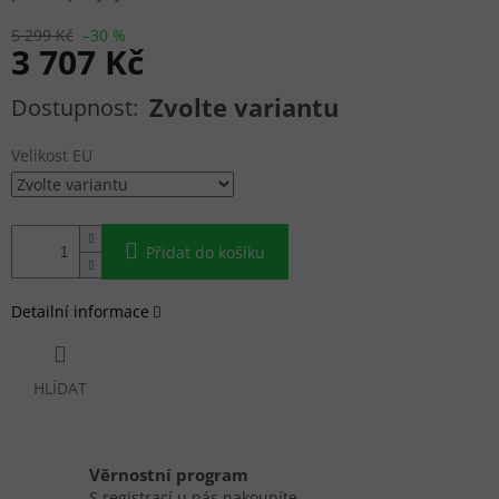
5 299 Kč
–30 %
3 707 Kč
Měrná cena:
Zvolte variantu
Velikost EU
Přidat do košíku
Detailní informace
HLÍDAT
Věrnostní program
S registrací u nás nakoupíte