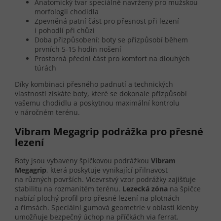
Anatomický tvar speciálně navržený pro mužskou
morfologii chodidla
Zpevněná patní část pro přesnost při lezení
i pohodlí při chůzi
Doba přizpůsobení: boty se přizpůsobí během
prvních 5-15 hodin nošení
Prostorná přední část pro komfort na dlouhých
túrách
Díky kombinaci přesného padnutí a technických
vlastností získáte boty, které se dokonale přizpůsobí
vašemu chodidlu a poskytnou maximální kontrolu
v náročném terénu.
Vibram Megagrip podrážka pro přesné
lezení
Boty jsou vybaveny špičkovou podrážkou
Vibram
Megagrip
, která poskytuje vynikající přilnavost
na různých površích. Vícevrstvý vzor podrážky zajišťuje
stabilitu na rozmanitém terénu.
Lezecká zóna
na špičce
nabízí plochý profil pro přesné lezení na plotnách
a římsách. Speciální gumová geometrie v oblasti klenby
umožňuje bezpečný úchop na příčkách via ferrat.