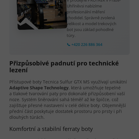
Uhříněvsi nabízíme
profesionální měření
chodidel. Správně zvolená
velikost a model trekových
bot jsou základ pohodlné
túry.
📞 +420 226 886 364
Přizpůsobivé padnutí pro technické
lezení
Přístupové boty Tecnica Sulfur GTX MS využívají unikátní
Adaptive Shape Technology
, která umožňuje tepelné
a tlakové tvarování paty pro dokonalé přizpůsobení vaší
noze. Systém šněrování sahá téměř až ke špičce, což
zajišťuje přesné nastavení v celé délce boty. Objemnější
přední část poskytuje dostatek prostoru pro prsty i při
dlouhých túrách.
Komfortní a stabilní ferraty boty