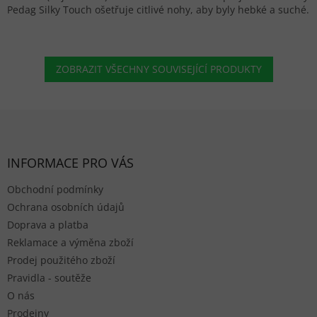
Pedag Silky Touch ošetřuje citlivé nohy, aby byly hebké a suché.
ZOBRAZIT VŠECHNY SOUVISEJÍCÍ PRODUKTY
Zápatí
INFORMACE PRO VÁS
Obchodní podmínky
Ochrana osobních údajů
Doprava a platba
Reklamace a výměna zboží
Prodej použitého zboží
Pravidla - soutěže
O nás
Prodejny