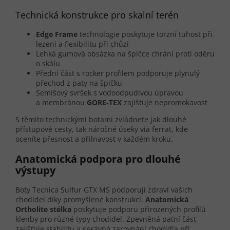
Technická konstrukce pro skalní terén
Edge Frame
technologie poskytuje torzní tuhost při
lezení a flexibilitu při chůzi
Lehká gumová obsázka na špičce chrání proti oděru
o skálu
Přední část s rocker profilem podporuje plynulý
přechod z paty na špičku
Semišový svršek s vodoodpudivou úpravou
a membránou
GORE-TEX
zajišťuje nepromokavost
S těmito technickými botami zvládnete jak dlouhé
přístupové cesty, tak náročné úseky via ferrat, kde
oceníte přesnost a přilnavost v každém kroku.
Anatomická podpora pro dlouhé
výstupy
Boty Tecnica Sulfur GTX MS podporují zdraví vašich
chodidel díky promyšlené konstrukci.
Anatomická
Ortholite stélka
poskytuje podporu přirozených profilů
klenby pro různé typy chodidel. Zpevněná patní část
zajišťuje stabilitu a správné zarovnání chodidla při