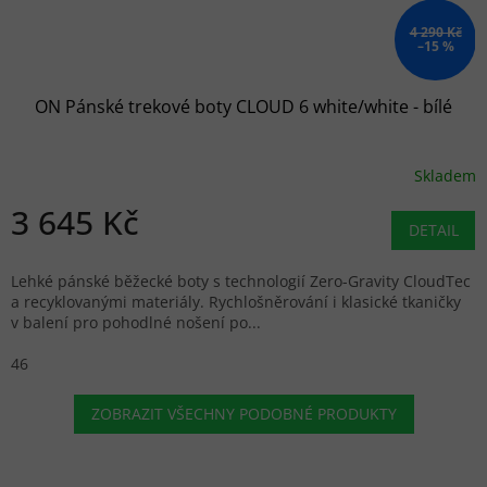
4 290 Kč
–15 %
ON Pánské trekové boty CLOUD 6 white/white - bílé
Skladem
3 645 Kč
DETAIL
Lehké pánské běžecké boty s technologií Zero-Gravity CloudTec
a recyklovanými materiály. Rychlošněrování i klasické tkaničky
v balení pro pohodlné nošení po...
46
ZOBRAZIT VŠECHNY PODOBNÉ PRODUKTY