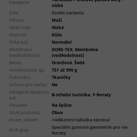
Kategorie
:
nízké
EAN
:
Zvolte variantu
Pohlaví
:
Muži
Výška boty
:
Nízká
Materiál
:
Kůže
Šířka bot
:
Normální
Membrána
GORE-TEX
,
Membrána
(voděodolnost)
:
(voděodolnost)
Barva
:
Oranžová
,
Šedá
Hmotnost/pár (g)
:
751 až 990 g
Šněrování
:
Tkaničky
Určené pro mačky
:
Ne
Kategorie (skupina)
B-střední turistika
,
F-ferraty
bot
:
Obsázka
:
Na špičce
Druh produktu
:
Obuv
#sizes_table#
:
/velikostni-tabulka-tecnica/
Speciální gumová geometrie pro via
Arch grip
:
ferraty