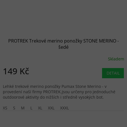
PROTREK Trekové merino ponožky STONE MERINO -
šedé
Skladem
149 Kč
DETAIL
Lehké trekové merino ponožky Pumax Stone Merino - v
provedení naší firmy PROTREK.Jsou určeny pro jednoduché
outdoorové aktivity do nižších i středně vysokých bot.
XS
S
M
L
XL
XXL
XXXL