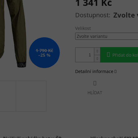
1 341 Kč
Měrná cena:
Zvolte 
Velikost
1 790 Kč
–25 %
Přidat do ko
Detailní informace
HLÍDAT