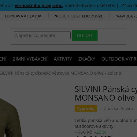
šeho 👉
věrnostního programu
, sbírejte body a ušetřete. | 📍Navšt
DOPRAVA A PLATBA
PRODEJ POUŽITÉHO ZBOŽÍ
PRAVIDLA -
HLEDAT
ENÍ
ZIMNÍ VYBAVENÍ
AKTIVITY
ZNAČKY
OUTDOOR VÝPR
SILVINI Pánská cyklistická větrovka MONSANO olive - zelená
SILVINI Pánská cy
MONSANO olive -
Značka:
Silvini
Výprodej
Lehká pánská větruodolná bunda
outdoorové aktivity.
1 790 Kč
–25 %