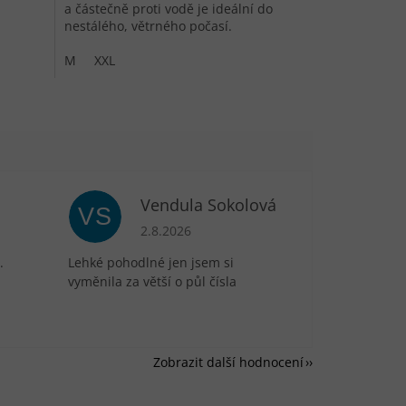
a částečně proti vodě je ideální do
nestálého, větrného počasí.
M
XXL
Vendula Sokolová
VS
je 5 z 5 hvězdiček.
Hodnocení obchodu je 5 z 5 hvězdiček.
2.8.2026
.
Lehké pohodlné jen jsem si
vyměnila za větší o půl čísla
Zobrazit další hodnocení