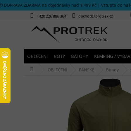
Přejít na obsah
📦 DOPRAVA ZDARMA na objednávky nad 1.499 Kč | Vstupte do na
+420 226 886 364
obchod@protrek.cz
OBLEČENÍ
BOTY
BATOHY
KEMPING / VYBAV
Domů
OBLEČENÍ
PÁNSKÉ
Bundy