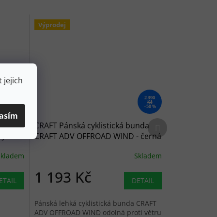
Výprodej
 jejich
2 690
2 390
Kč
Kč
–10 %
–50 %
asím
Další produkt
tranná
CRAFT Pánská cyklistická bunda
 JKT
CRAFT ADV OFFROAD WIND - černá
Skladem
Skladem
1 193 Kč
ETAIL
DETAIL
Pánská lehká cyklistická bunda CRAFT
ADV OFFROAD WIND odolná proti větru