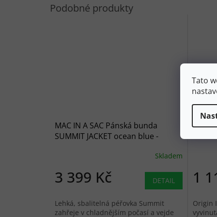
Tato w
nastav
Nas
MAC IN A SAC Pánská bunda
MAC I
SUMMIT JACKET ocean blue -
ORIGIN
modrá
Skladem
3 399 Kč
1 1
DETAIL
Lehká, sbalitelná péřovka Summit
Origin 
zahřeje v chladnějším počasí a vejde
vyvinut