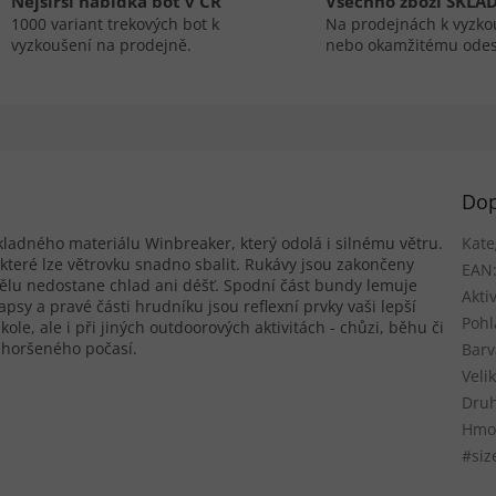
Nejširší nabídka bot v ČR
Všechno zboží SKLA
1000 variant trekových bot k
Na prodejnách k vyzko
vyzkoušení na prodejně.
nebo okamžitému odes
Dop
ladného materiálu Winbreaker, který odolá i silnému větru.
Kate
které lze větrovku snadno sbalit. Rukávy jsou zakončeny
EAN
ělu nedostane chlad ani déšť. Spodní část bundy lemuje
Aktiv
psy a pravé části hrudníku jsou reflexní prvky vaši lepší
Pohl
e, ale i při jiných outdoorových aktivitách - chůzi, běhu či
 zhoršeného počasí.
Barv
Veli
Druh
Hmo
#siz