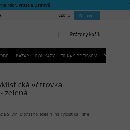
ivte nás v
Praze a Ostravě
 SOUTĚŽE
O NÁS
PRODEJNY
CZK
KONTAKTY
Přihlášení
PORADNA
NÁKUPNÍ KOŠÍK
Prázdný košík
ODEJ
BAZAR
POUKAZY
TRIKA S POTISKEM
PŮJČOVNA V
klistická větrovka
 zelená
 Silvini Monsano, ideální na cyklistiku i jiné