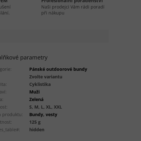
DEM
Profesionální poradenství
ušení
Naši prodejci Vám rádi poradí
lání.
při nákupu
lňkové parametry
gorie
:
Pánské outdoorové bundy
:
Zvolte variantu
ita
:
Cyklistika
aví
:
Muži
a
:
Zelená
kost
:
S, M, L, XL, XXL
 produktu
:
Bundy, vesty
tnost
:
125 g
es_table#
:
hidden