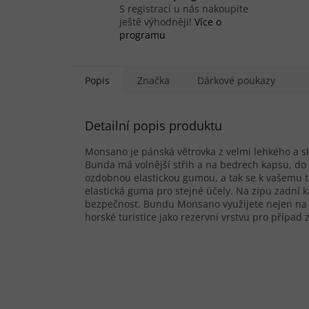
S registrací u nás nakoupíte
ještě výhodněji!
Více o
programu
Popis
Značka
Dárkové poukazy
Detailní popis produktu
Monsano je pánská větrovka z velmi lehkého a sk
Bunda má volnější střih a na bedrech kapsu, do 
ozdobnou elastickou gumou, a tak se k vašemu t
elastická guma pro stejné účely. Na zipu zadní ka
bezpečnost. Bundu Monsano využijete nejen na kol
horské turistice jako rezervní vrstvu pro případ