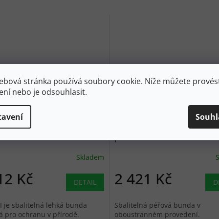
ebová stránka používá soubory cookie. Níže můžete provést
ení nebo je odsouhlasit.
1 390
Kč
–20 %
tavení
Souhl
N A SACK Pánská bunda
MAC IN A SAC Pánská obous
 2 ocean blue - modrá
péřová bunda POLAR DOWN
REVERSIBLE navy/saxe blue -
Skladem
tmavě/světle modrá
12 Kč
2 421 Kč
DETAIL
D
II je sbalitelná lehká bunda
Sbalitelná péřová bunda v
á pro ochranu v přírodě.
oboustranném provedení.