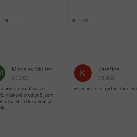
M
L
XL
XXL
Miroslav Müller
Kateřina
M
K
ek.
Hodnocení obchodu je 5 z 5 hvězdiček.
Hodnocení obchodu 
5.8.2026
3.8.2026
í přístup prodávající v
Vše v pořádku, rychlé doručení
vě. V takové prodejně jsem
n utrácet :-) Děkujeme já i
lka.