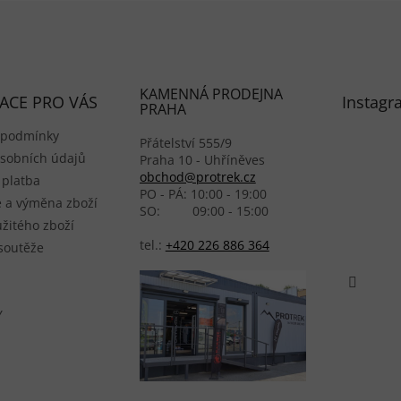
KAMENNÁ PRODEJNA
ACE PRO VÁS
Instagr
PRAHA
 podmínky
Přátelství 555/9
sobních údajů
Praha 10 - Uhříněves
obchod@protrek.cz
 platba
PO - PÁ: 10:00 - 19:00
 a výměna zboží
SO: 09:00 - 15:00
žitého zboží
tel.:
+420 226 886 364
 soutěže
Y