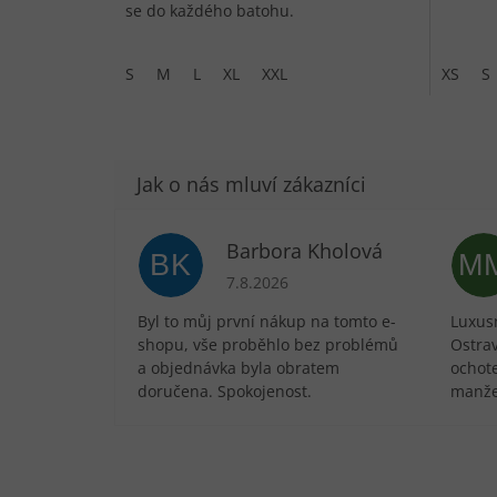
se do každého batohu.
S
M
L
XL
XXL
XS
S
Barbora Kholová
BK
M
Hodnocení obchodu je 5 z 5 hvězdič
7.8.2026
Byl to můj první nákup na tomto e-
Luxusn
shopu, vše proběhlo bez problémů
Ostra
a objednávka byla obratem
ochote
doručena. Spokojenost.
manže