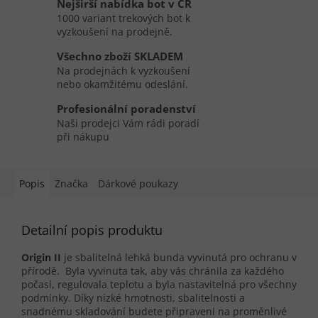
Nejširší nabídka bot v ČR
1000 variant trekových bot k
vyzkoušení na prodejně.
Všechno zboží SKLADEM
Na prodejnách k vyzkoušení
nebo okamžitému odeslání.
Profesionální poradenství
Naši prodejci Vám rádi poradí
při nákupu
Popis
Značka
Dárkové poukazy
Detailní popis produktu
Origin II
je s
balitelná lehká bunda vyvinutá pro ochranu v
přírodě. Byla vyvinuta tak, aby vás chránila za každého
počasí, regulovala teplotu a byla nastavitelná pro všechny
podmínky. Díky nízké hmotnosti, sbalitelnosti a
snadnému skladování budete připraveni na proměnlivé