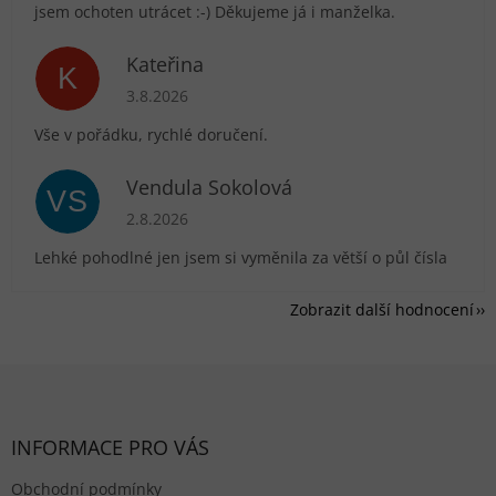
jsem ochoten utrácet :-) Děkujeme já i manželka.
Kateřina
K
Hodnocení obchodu je 5 z 5 hvězdiček.
3.8.2026
Vše v pořádku, rychlé doručení.
Vendula Sokolová
VS
Hodnocení obchodu je 5 z 5 hvězdiček.
2.8.2026
Lehké pohodlné jen jsem si vyměnila za větší o půl čísla
Zobrazit další hodnocení
Zápatí
INFORMACE PRO VÁS
Obchodní podmínky