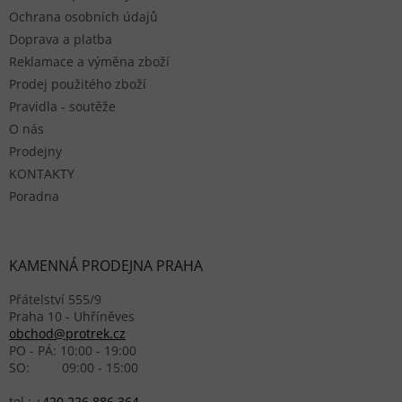
Ochrana osobních údajů
Doprava a platba
Reklamace a výměna zboží
Prodej použitého zboží
Pravidla - soutěže
O nás
Prodejny
KONTAKTY
Poradna
KAMENNÁ PRODEJNA PRAHA
Přátelství 555/9
Praha 10 - Uhříněves
obchod@protrek.cz
PO - PÁ: 10:00 - 19:00
SO: 09:00 - 15:00
tel.:
+420 226 886 364