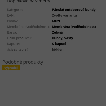
Doplňkové parametry
Kategorie
:
Pánské outdoorové bundy
EAN
:
Zvolte variantu
Pohlaví
:
Muži
Membrána (voděodolnost)
:
Membrána (voděodolnost)
Barva
:
Zelená
Druh produktu
:
Bundy, vesty
Kapuce
:
S kapucí
#sizes_table#
:
hidden
Výprodej