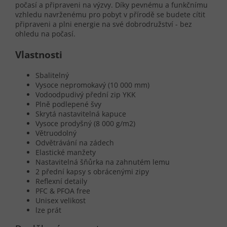
počasí a připraveni na výzvy. Díky pevnému a funkčnímu
vzhledu navrženému pro pobyt v přírodě se budete cítit
připraveni a plni energie na své dobrodružství - bez
ohledu na počasí.
Vlastnosti
Sbalitelný
Vysoce nepromokavý (10 000 mm)
Vodoodpudivý přední zip YKK
Plně podlepené švy
Skrytá nastavitelná kapuce
Vysoce prodyšný (8 000 g/m2)
Větruodolný
Odvětrávání na zádech
Elastické manžety
Nastavitelná šňůrka na zahnutém lemu
2 přední kapsy s obrácenými zipy
Reflexní detaily
PFC & PFOA free
Unisex velikost
lze prát