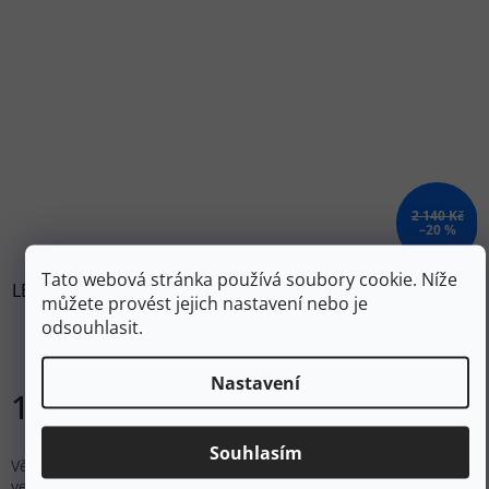
2 140 Kč
–20 %
Tato webová stránka používá soubory cookie. Níže
LEKI Bunda WINDBLOCKER JACKET L dawn blue/true navy
můžete provést jejich nastavení nebo je
blue - světle modrá
odsouhlasit.
Skladem
Nastavení
1 712 Kč
Do košíku
Souhlasím
Větruodolná UNISEX sportovní bunda s kapucí s logem LEKI ve
velikosti L.