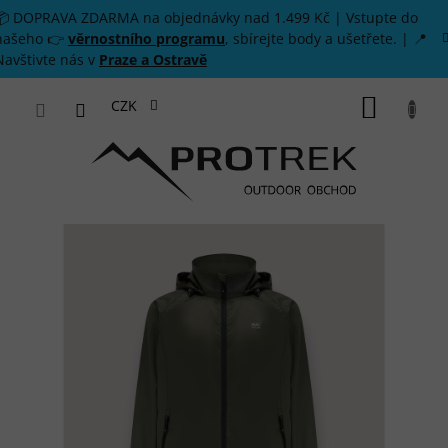
Přejít na obsah
📦 DOPRAVA ZDARMA na objednávky nad 1.499 Kč | Vstupte do
našeho 👉
věrnostního programu
, sbírejte body a ušetřete. | 📍
Navštivte nás v
Praze a Ostravě
NÁKUP
CZK