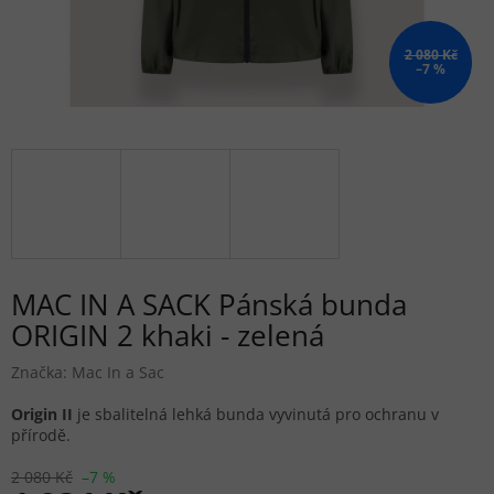
2 080 Kč
–7 %
MAC IN A SACK Pánská bunda
ORIGIN 2 khaki - zelená
Značka:
Mac In a Sac
Origin II
je s
balitelná lehká bunda vyvinutá pro ochranu v
přírodě.
2 080 Kč
–7 %