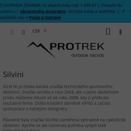
Přejít na obsah
📦 DOPRAVA ZDARMA na objednávky nad 1.499 Kč | Vstupte do
našeho 👉
věrnostního programu
, sbírejte body a ušetřete. | 📍
Navštivte nás v
Praze a Ostravě
NÁKUP
CZK
Silvini
SILVI NI je česko-italská značka technického sportovního
oblečení. Značka vznikla v roce 2003, ale o jejím skutečném
zrodu můžeme mluvit až od roku 2008, kdy ji přebrala
současná firma. Došlo k totální obměně střihů a začala
spolupráce s italskými designéry.
Původně byla značka SILVINI zaměřena výhradně na cyklistické
oblečení. Rychle se ale rozvinula potřeba vyvíjet také
běžkařskou kolekci.