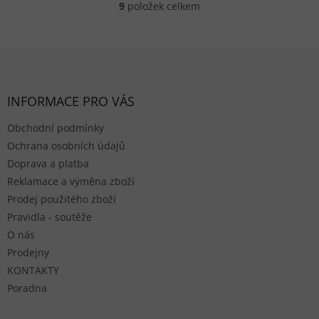
9
položek celkem
Ovládací prvky výpisu
Zápatí
INFORMACE PRO VÁS
Obchodní podmínky
Ochrana osobních údajů
Doprava a platba
Reklamace a výměna zboží
Prodej použitého zboží
Pravidla - soutěže
O nás
Prodejny
KONTAKTY
Poradna