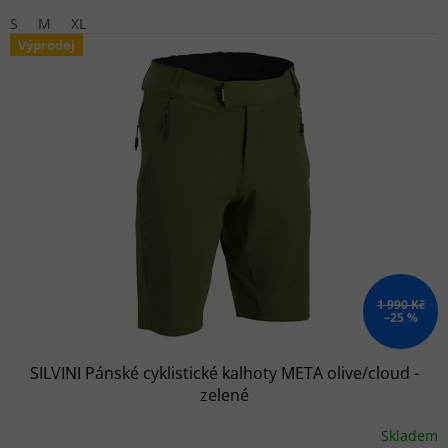
S
M
XL
Výprodej
1 990 Kč
–25 %
SILVINI Pánské cyklistické kalhoty META olive/cloud -
zelené
Skladem