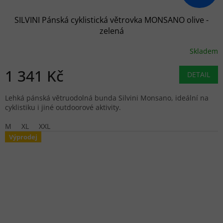
SILVINI Pánská cyklistická větrovka MONSANO olive -
zelená
Skladem
1 341 Kč
DETAIL
Lehká pánská větruodolná bunda Silvini Monsano, ideální na
cyklistiku i jiné outdoorové aktivity.
M
XL
XXL
Výprodej