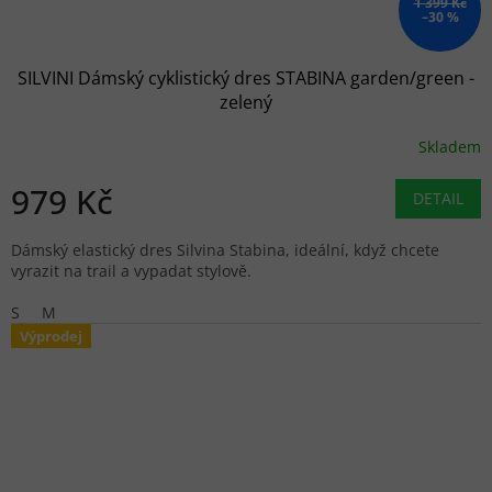
1 399 Kč
–30 %
SILVINI Dámský cyklistický dres STABINA garden/green -
zelený
Skladem
979 Kč
DETAIL
Dámský elastický dres Silvina Stabina, ideální, když chcete
vyrazit na trail a vypadat stylově.
S
M
Výprodej