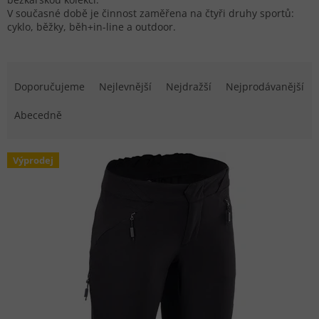
V současné době je činnost zaměřena na čtyři druhy sportů:
cyklo, běžky, běh+in-line a outdoor.
Řazení produktů
Doporučujeme
Nejlevnější
Nejdražší
Nejprodávanější
Abecedně
Výpis produktů
Výprodej