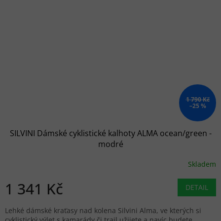
1 790 Kč
–25 %
SILVINI Dámské cyklistické kalhoty ALMA ocean/green -
modré
Skladem
1 341 Kč
DETAIL
Lehké dámské kraťasy nad kolena Silvini Alma, ve kterých si
cyklistický výlet s kamarády či trail užijete a navíc budete