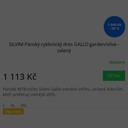
1 590 Kč
–30 %
SILVINI Pánský cyklistický dres GALLO garden/olive -
zelený
Skladem
1 113 Kč
DETAIL
Pánské MTB tričko Silvini Gallo volného střihu, určené bikerům,
kteří preferují volnější střih.
L
XL
XXL
Výprodej