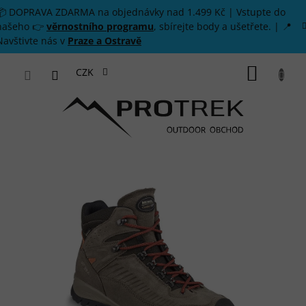
Přejít na obsah
📦 DOPRAVA ZDARMA na objednávky nad 1.499 Kč | Vstupte do
našeho 👉
věrnostního programu
, sbírejte body a ušetřete. | 📍
Navštivte nás v
Praze a Ostravě
NÁKUP
CZK