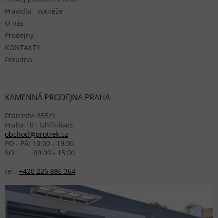
Pravidla - soutěže
O nás
Prodejny
KONTAKTY
Poradna
KAMENNÁ PRODEJNA PRAHA
Přátelství 555/9
Praha 10 - Uhříněves
obchod@protrek.cz
PO - PÁ: 10:00 - 19:00
SO: 09:00 - 15:00
tel.:
+420 226 886 364