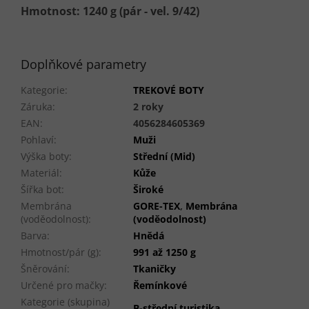
Hmotnost: 1240 g (pár - vel. 9/42)
Doplňkové parametry
Kategorie
:
TREKOVÉ BOTY
Záruka
:
2 roky
EAN
:
4056284605369
Pohlaví
:
Muži
Výška boty
:
Střední (Mid)
Materiál
:
Kůže
Šířka bot
:
Široké
Membrána
GORE-TEX
,
Membrána
(voděodolnost)
:
(voděodolnost)
Barva
:
Hnědá
Hmotnost/pár (g)
:
991 až 1250 g
Šněrování
:
Tkaničky
Určené pro mačky
:
Řemínkové
Kategorie (skupina)
B-střední turistika