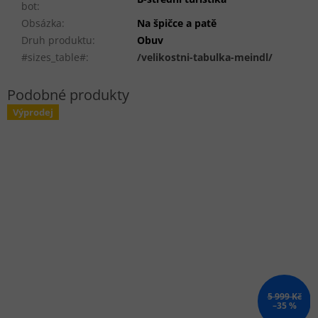
bot
:
Obsázka
:
Na špičce a patě
Druh produktu
:
Obuv
#sizes_table#
:
/velikostni-tabulka-meindl/
Výprodej
5 999 Kč
–35 %