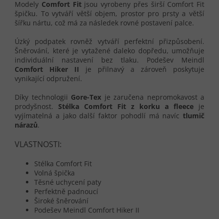
Modely
Comfort Fit
jsou vyrobeny přes širší Comfort Fit
špičku. To vytváří větší objem, prostor pro prsty a větší
šířku nártu, což má za následek rovné postavení palce.
Úzký podpatek rovněž vytváří perfektní přizpůsobení.
Šněrování, které je vytažené daleko dopředu, umožňuje
individuální nastavení bez tlaku. Podešev Meindl
Comfort Hiker II
je přilnavý a zároveň poskytuje
vynikající odpružení.
Díky technologii
Gore-Tex
je zaručena nepromokavost a
prodyšnost.
Stélka Comfort Fit z korku a fleece
je
vyjímatelná a jako další faktor pohodlí má navíc
tlumič
nárazů
.
VLASTNOSTI:
Stélka Comfort Fit
Volná špička
Těsné uchycení paty
Perfektně padnoucí
Široké šněrování
Podešev Meindl Comfort Hiker II