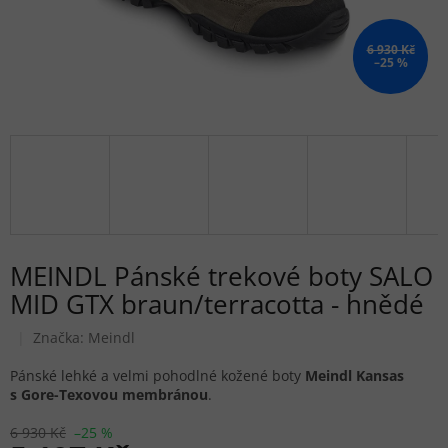
6 930 Kč
–25 %
MEINDL Pánské trekové boty SALO
MID GTX braun/terracotta - hnědé
Značka:
Meindl
Pánské lehké a velmi pohodlné kožené boty
Meindl Kansas
s Gore-Texovou membránou
.
6 930 Kč
–25 %