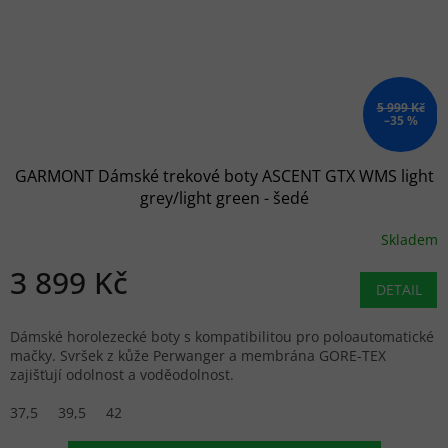
5 999 Kč
–35 %
GARMONT Dámské trekové boty ASCENT GTX WMS light
grey/light green - šedé
Skladem
3 899 Kč
DETAIL
Dámské horolezecké boty s kompatibilitou pro poloautomatické
mačky. Svršek z kůže Perwanger a membrána GORE-TEX
zajišťují odolnost a voděodolnost.
37,5
39,5
42