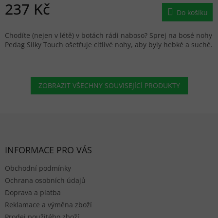
237 Kč
Do košíku
Chodíte (nejen v létě) v botách rádi naboso? Sprej na bosé nohy
Pedag Silky Touch ošetřuje citlivé nohy, aby byly hebké a suché.
ZOBRAZIT VŠECHNY SOUVISEJÍCÍ PRODUKTY
Zápatí
INFORMACE PRO VÁS
Obchodní podmínky
Ochrana osobních údajů
Doprava a platba
Reklamace a výměna zboží
Prodej použitého zboží