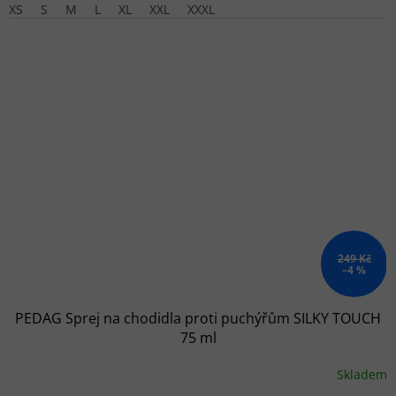
XS
S
M
L
XL
XXL
XXXL
249 Kč
–4 %
PEDAG Sprej na chodidla proti puchýřům SILKY TOUCH
75 ml
Skladem