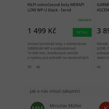
KILPI volnočasové boty MERAPI
GARMO
LOW WP-U black - černé
ASCENT
Skladem
1 499 Kč
3 8
DETAIL
Unisex turistické boty s membránou
Pánské
SIBERIUM WP a voděodolností
GORE-TE
10 000 mm. Kombinace semiše
poloau
a nylonu pro pohodlí na nenáročných
skalní 
stezkách.
túry.
39
40
46
Miroslav Müller
MM
K