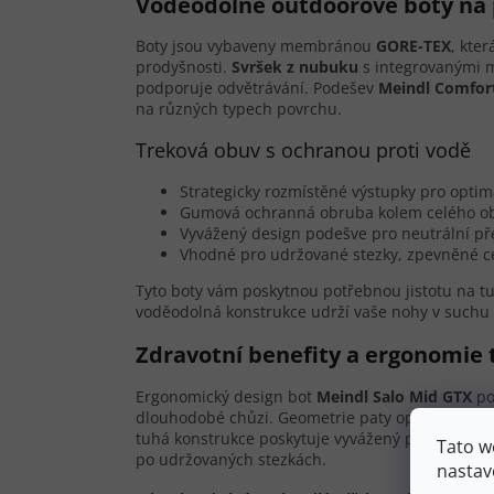
Voděodolné outdoorové boty na p
Boty jsou vybaveny membránou
GORE-TEX
, kte
prodyšnosti.
Svršek z nubuku
s integrovanými m
podporuje odvětrávání. Podešev
Meindl Comfort
na různých typech povrchu.
Treková obuv s ochranou proti vodě
Strategicky rozmístěné výstupky pro opti
Gumová ochranná obruba kolem celého obv
Vyvážený design podešve pro neutrální př
Vhodné pro udržované stezky, zpevněné ce
Tyto boty vám poskytnou potřebnou jistotu na tu
voděodolná konstrukce udrží vaše nohy v suchu 
Zdravotní benefity a ergonomie 
Ergonomický design bot
Meindl Salo Mid GTX
po
dlouhodobé chůzi. Geometrie paty optimalizova
tuhá konstrukce poskytuje vyvážený poměr mezi po
Tato w
po udržovaných stezkách.
nastav