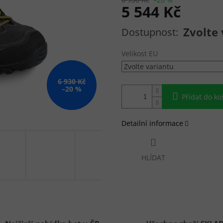
5 544 Kč
Měrná cena:
Zvolte 
Velikost EU
6 930 Kč
–20 %
Přidat do ko
Detailní informace
HLÍDAT