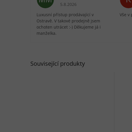
Hodnocení obchodu je 5 z 5 hvězdič
5.8.2026
Luxusní přístup prodávající v
Vše v 
Ostravě. V takové prodejně jsem
ochoten utrácet :-) Děkujeme já i
manželka.
Související produkty