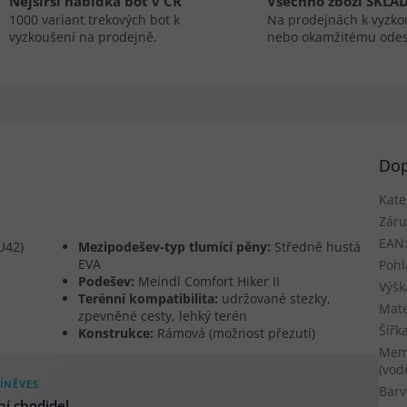
Nejširší nabídka bot v ČR
Všechno zboží SKLA
1000 variant trekových bot k
Na prodejnách k vyzko
vyzkoušení na prodejně.
nebo okamžitému odes
Dop
Kate
Záru
EAN
U42)
Mezipodešev-typ tlumící pěny:
Středně hustá
EVA
Pohl
Podešev:
Meindl Comfort Hiker II
Výšk
Terénní kompatibilita:
udržované stezky,
Mate
zpevněné cesty, lehký terén
Šířk
Konstrukce:
Rámová (možnost přezutí)
Mem
(vod
ÍNĚVES
Barv
ní chodidel