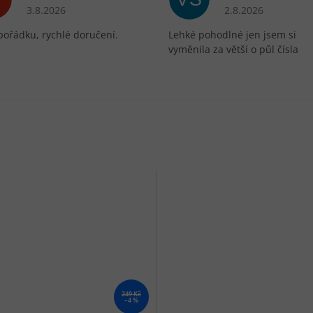
ek.
Hodnocení obchodu je 5 z 5 hvězdiček.
Hodnocení obchodu 
3.8.2026
2.8.2026
pořádku, rychlé doručení.
Lehké pohodlné jen jsem si
vyměnila za větší o půl čísla
249 Kč
–4 %