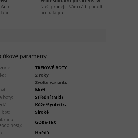
DEM
Profesionální poradenství
ušení
Naši prodejci Vám rádi poradí
lání.
při nákupu
lňkové parametry
gorie
:
TREKOVÉ BOTY
ka
:
2 roky
:
Zvolte variantu
aví
:
Muži
a boty
:
Střední (Mid)
riál
:
Kůže/Syntetika
a bot
:
Široké
brána
GORE-TEX
ěodolnost)
:
a
:
Hnědá