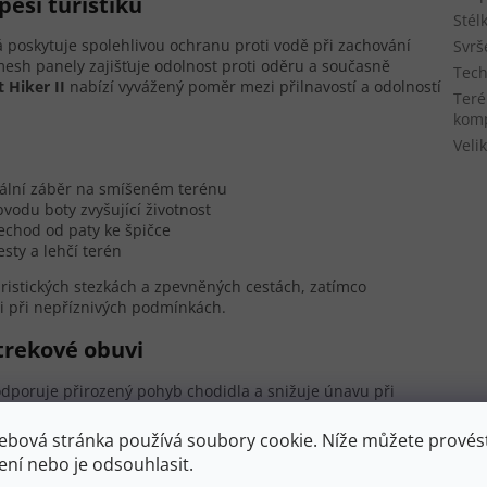
ěší turistiku
Stél
rá poskytuje spolehlivou ochranu proti vodě při zachování
Svrš
esh panely zajišťuje odolnost proti oděru a současně
Tech
 Hiker II
nabízí vyvážený poměr mezi přilnavostí a odolností
Teré
komp
Velik
mální záběr na smíšeném terénu
odu boty zvyšující životnost
echod od paty ke špičce
sty a lehčí terén
ristických stezkách a zpevněných cestách, zatímco
i při nepříznivých podmínkách.
trekové obuvi
dporuje přirozený pohyb chodidla a snižuje únavu při
ná pro neutrální došlap omezuje přetěžování kloubů. Středně
dporou a flexibilitou, což je ideální pro turistiku
ebová stránka používá soubory cookie. Níže můžete provést
ení nebo je odsouhlasit.