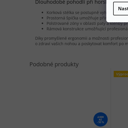
Dlouhodobé pohodlí při horské turisti
Nas
Korková stélka se postupně vytvaruje pod
Prostorná špička umožňuje přirozené rozlo
Polstrované zóny v oblasti paty a klenby pr
Rámová konstrukce umožňující profesionáln
Díky promyšlené ergonomii a možnosti profesioná
o zdraví vašich nohou a poskytovat komfort po 
Výpro
2 999
Kč
–50 %