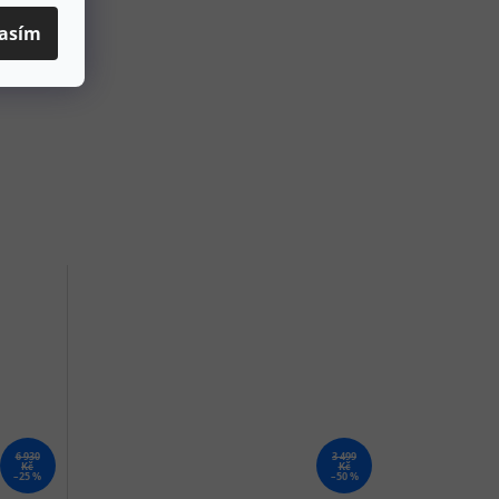
asím
6 930
3 499
Kč
Kč
–25 %
–50 %