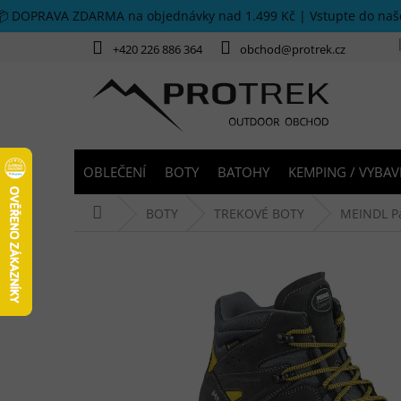
Přejít na obsah
📦 DOPRAVA ZDARMA na objednávky nad 1.499 Kč | Vstupte do na
+420 226 886 364
obchod@protrek.cz
OBLEČENÍ
BOTY
BATOHY
KEMPING / VYBAV
Domů
BOTY
TREKOVÉ BOTY
MEINDL Pá