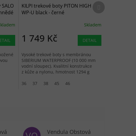
Další produkt
y SALO
KILPI trekové boty PITON HIGH
 hnědé
WP-U black - černé
Skladem
Skladem
1 749 Kč
ETAIL
DETAIL
 kožené
Vysoké trekové boty s membránou
ovou
SIBERIUM WATERPROOF (10 000 mm
vodní sloupec). Kvalitní konstrukce
z kůže a nylonu, hmotnost 1294 g
na pár.
36
37
38
45
46
ová
Vendula Obstová
VO