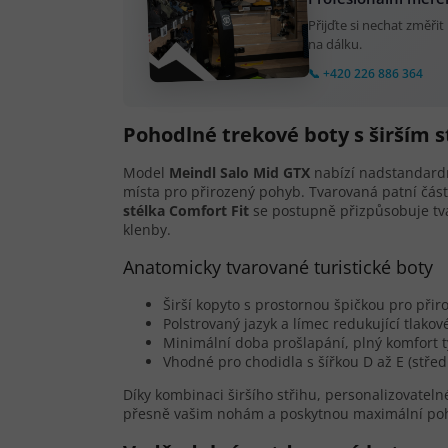
Přijďte si nechat změři
na dálku.
📞 +420 226 886 364
Pohodlné trekové boty s širším 
Model
Meindl Salo Mid GTX
nabízí nadstandardn
místa pro přirozený pohyb. Tvarovaná patní část
stélka Comfort Fit
se postupně přizpůsobuje tv
klenby.
Anatomicky tvarované turistické boty
Širší kopyto s prostornou špičkou pro přir
Polstrovaný jazyk a límec redukující tlako
Minimální doba prošlapání, plný komfort t
Vhodné pro chodidla s šířkou D až E (středn
Díky kombinaci širšího střihu, personalizovatelné
přesně vašim nohám a poskytnou maximální poh