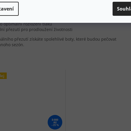
ce
tavení
Souhl
le vašeho chodidla pro personalizovanou podporu
žení prstů a redukuje otlaky
o optimální rozložení tlaku
í přezutí pro prodloužení životnosti
lního přezutí získáte spolehlivé boty, které budou pečovat
mnoho sezón.
dej
5 999
Kč
–35 %