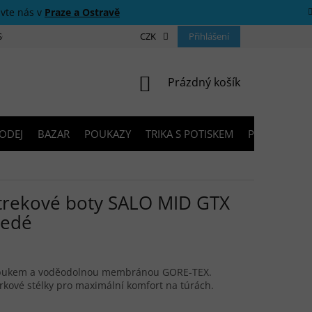
ivte nás v
Praze a Ostravě
 SOUTĚŽE
O NÁS
PRODEJNY
CZK
KONTAKTY
Přihlášení
PORADNA
NÁKUPNÍ KOŠÍK
Prázdný košík
ODEJ
BAZAR
POUKAZY
TRIKA S POTISKEM
PŮJČOVNA V
trekové boty SALO MID GTX
šedé
ubukem a voděodolnou membránou GORE-TEX.
orkové stélky pro maximální komfort na túrách.