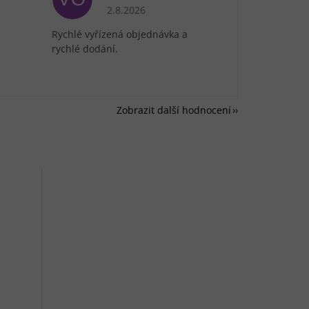
je 5 z 5 hvězdiček.
Hodnocení obchodu je 5 z 5 hvězdiček.
2.8.2026
Rychlé vyřízená objednávka a
rychlé dodání.
Zobrazit další hodnocení