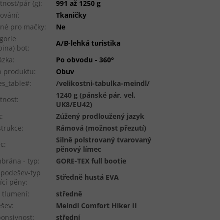
nost/pár (g)
:
991 až 1250 g
ování
:
Tkaničky
né pro mačky
:
Ne
gorie
A/B-lehká turistika
pina) bot
:
ázka
:
Po obvodu - 360°
 produktu
:
Obuv
es_table#
:
/velikostni-tabulka-meindl/
1240 g (pánské pár, vel.
tnost
:
UK8/EU42)
k
:
Zúžený prodloužený jazyk
trukce
:
Rámová (možnost přezutí)
Silně polstrovaný tvarovaný
ec
:
pěnový límec
rána - typ
:
GORE-TEX full bootie
podešev-typ
Středně hustá EVA
ící pěny
:
 tlumení
:
středně
ešev
:
Meindl Comfort Hiker II
onsivnost
:
střední