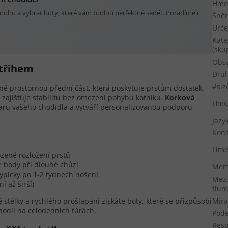
Hmot
t nohu a vybrat boty, které vám budou perfektně sedět. Poradíme i
Šněr
Urče
Kate
(sku
Obs
střihem
Druh
#siz
ě prostornou přední část, která poskytuje prstům dostatek
 zajišťuje stabilitu bez omezení pohybu kotníku.
Korková
Hmo
aru vašeho chodidla a vytváří personalizovanou podporu
Jazy
Kons
Lím
ozené rozložení prstů
vé body při dlouhé chůzi
Memb
ypicky po 1-2 týdnech nošení
Mezi
í až širší)
tlum
 stélky a rychlého prošlapání získáte boty, které se přizpůsobí
Míra
odlí na celodenních túrách.
Pod
Resp