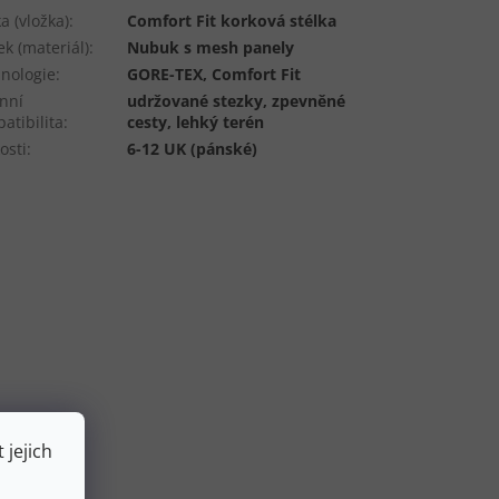
ka (vložka)
:
Comfort Fit korková stélka
ek (materiál)
:
Nubuk s mesh panely
nologie
:
GORE-TEX, Comfort Fit
nní
udržované stezky, zpevněné
atibilita
:
cesty, lehký terén
osti
:
6-12 UK (pánské)
 jejich