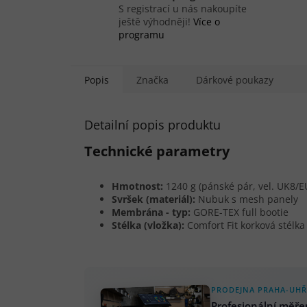
S registrací u nás nakoupíte
ještě výhodněji!
Více o
programu
Popis
Značka
Dárkové poukazy
Detailní popis produktu
Technické parametry
Hmotnost:
1240 g (pánské pár, vel. UK8/E
Svršek (materiál):
Nubuk s mesh panely
Membrána - typ:
GORE-TEX full bootie
Stélka (vložka):
Comfort Fit korková stélka
PRODEJNA PRAHA-UHŘ
Profesionální měře