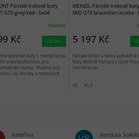
NT Pánské trekové boty
MEINDL Pánské trekové bot
 GTX grey/red - šedé
MID GTX braun/terracotta -
Skladem
99 Kč
5 197 Kč
DETAIL
D
 horolezecké boty s membránou
Pánské lehké a velmi pohodlné
X a kompatibilitou pro
boty Meindl Kansas s Gore-Tex
tomatické mačky. Vhodné pro
membránou.
lezení, via ferraty a ledovcové
42
42,5
Kateřina
Vendula Sokol
VS