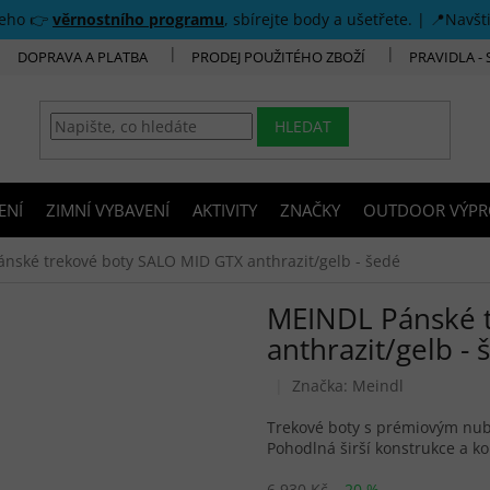
šeho 👉
věrnostního programu
, sbírejte body a ušetřete. | 📍Navšt
DOPRAVA A PLATBA
PRODEJ POUŽITÉHO ZBOŽÍ
PRAVIDLA -
HLEDAT
ENÍ
ZIMNÍ VYBAVENÍ
AKTIVITY
ZNAČKY
OUTDOOR VÝPR
nské trekové boty SALO MID GTX anthrazit/gelb - šedé
MEINDL Pánské 
anthrazit/gelb - 
Značka:
Meindl
Trekové boty s prémiovým n
Pohodlná širší konstrukce a k
6 930 Kč
–20 %