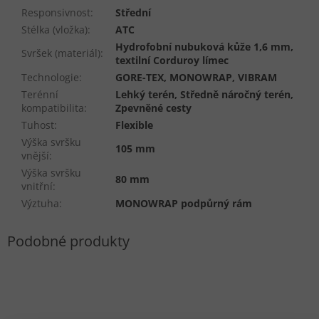
Responsivnost
:
Střední
Stélka (vložka)
:
ATC
Hydrofobní nubuková kůže 1,6 mm,
Svršek (materiál)
:
textilní Corduroy límec
Technologie
:
GORE-TEX, MONOWRAP, VIBRAM
Terénní
Lehký terén, Středně náročný terén,
kompatibilita
:
Zpevněné cesty
Tuhost
:
Flexible
Výška svršku
105 mm
vnější
:
Výška svršku
80 mm
vnitřní
:
Výztuha
:
MONOWRAP podpůrný rám