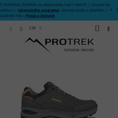
Přejít na obsah
📦 DOPRAVA ZDARMA na objednávky nad 1.499 Kč | Vstupte do
našeho 👉
věrnostního programu
, sbírejte body a ušetřete. | 📍
Navštivte nás v
Praze a Ostravě
NÁKUP
CZK