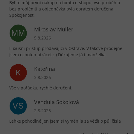
Byl to můj první nákup na tomto e-shopu, vše proběhlo
bez problémů a objednávka byla obratem doručena.
Spokojenost.
Miroslav Müller
MM
Hodnocení obchodu je 5 z 5 hvězdiček.
5.8.2026
Luxusní přístup prodávající v Ostravě. V takové prodejně
jsem ochoten utrácet :-) Děkujeme já i manželka.
Kateřina
K
Hodnocení obchodu je 5 z 5 hvězdiček.
3.8.2026
Vše v pořádku, rychlé doručení.
Vendula Sokolová
VS
Hodnocení obchodu je 5 z 5 hvězdiček.
2.8.2026
Lehké pohodlné jen jsem si vyměnila za větší o půl čísla