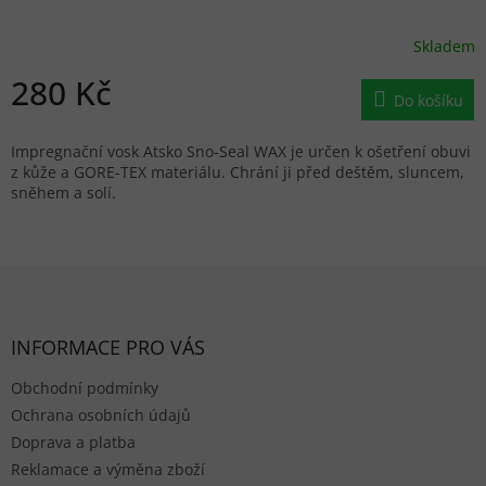
Skladem
280 Kč
Do košíku
Impregnační vosk Atsko Sno-Seal WAX je určen k ošetření obuvi
z kůže a GORE-TEX materiálu. Chrání ji před deštěm, sluncem,
sněhem a solí.
Zápatí
INFORMACE PRO VÁS
Obchodní podmínky
Ochrana osobních údajů
Doprava a platba
Reklamace a výměna zboží