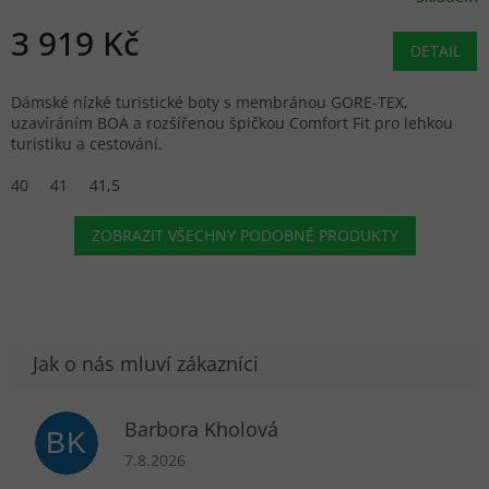
3 919 Kč
DETAIL
Dámské nízké turistické boty s membránou GORE-TEX,
uzavíráním BOA a rozšířenou špičkou Comfort Fit pro lehkou
turistiku a cestování.
40
41
41,5
ZOBRAZIT VŠECHNY PODOBNÉ PRODUKTY
Barbora Kholová
BK
Hodnocení obchodu je 5 z 5 hvězdiček.
7.8.2026