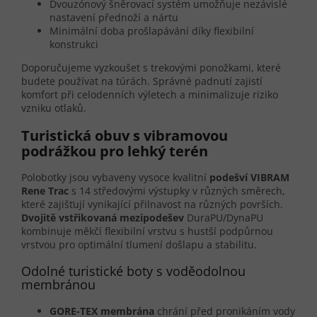
Dvouzónový šněrovací systém umožňuje nezávislé
nastavení přednoží a nártu
Minimální doba prošlapávání díky flexibilní
konstrukci
Doporučujeme vyzkoušet s trekovými ponožkami, které
budete používat na túrách. Správné padnutí zajistí
komfort při celodenních výletech a minimalizuje riziko
vzniku otlaků.
Turistická obuv s vibramovou
podrážkou pro lehký terén
Polobotky jsou vybaveny vysoce kvalitní
podešví VIBRAM
Rene Trac
s 14 středovými výstupky v různých směrech,
které zajišťují vynikající přilnavost na různých površích.
Dvojitě vstřikovaná mezipodešev
DuraPU/DynaPU
kombinuje měkčí flexibilní vrstvu s hustší podpůrnou
vrstvou pro optimální tlumení došlapu a stabilitu.
Odolné turistické boty s voděodolnou
membránou
GORE-TEX membrána
chrání před pronikáním vody