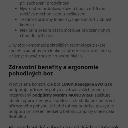
při zachování prodyšnosti
Hydrofobní nubuková kůže o tloušťce 1,6 mm
odolává mechanickému poškození
Textilní Corduroy límec zvyšuje komfort v oblasti
kotníku
Flexibilní přední část umožňuje přirozený ohyb
chodidla při chůzi
Díky této kombinaci pokročilých technologií získáte
spolehlivou obuv pro lehké až středně náročné stezky
v různých povětrnostních podmínkách.
Zdravotní benefity a ergonomie
pohodlných bot
Promyšlená konstrukce bot
LOWA Renegade EVO GTX
podporuje přirozený pohyb a zdraví vašich nohou.
Integrovaný
podpůrný systém MONOWRAP
zajišťuje
ideální oporu klenby a stabilizaci chodidla bez omezení
přirozeného pohybu. Střední tuhost podešve poskytuje
podporu při nesení lehkého batohu, aniž by omezovala
flexibilitu.
Biomechanické výhody turistických polobotek