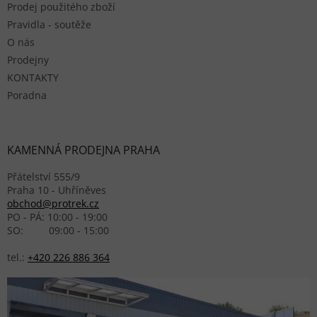
Prodej použitého zboží
Pravidla - soutěže
O nás
Prodejny
KONTAKTY
Poradna
KAMENNÁ PRODEJNA PRAHA
Přátelství 555/9
Praha 10 - Uhříněves
obchod@protrek.cz
PO - PÁ: 10:00 - 19:00
SO: 09:00 - 15:00
tel.:
+420 226 886 364