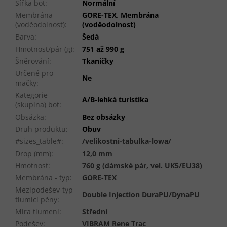
Šířka bot
:
Normální
Membrána
GORE-TEX
,
Membrána
(voděodolnost)
:
(voděodolnost)
Barva
:
Šedá
Hmotnost/pár (g)
:
751 až 990 g
Šněrování
:
Tkaničky
Určené pro
Ne
mačky
:
Kategorie
A/B-lehká turistika
(skupina) bot
:
Obsázka
:
Bez obsázky
Druh produktu
:
Obuv
#sizes_table#
:
/velikostni-tabulka-lowa/
Drop (mm)
:
12,0 mm
Hmotnost
:
760 g (dámské pár, vel. UK5/EU38)
Membrána - typ
:
GORE-TEX
Mezipodešev-typ
Double Injection DuraPU/DynaPU
tlumící pěny
:
Míra tlumení
:
Střední
Podešev
:
VIBRAM Rene Trac