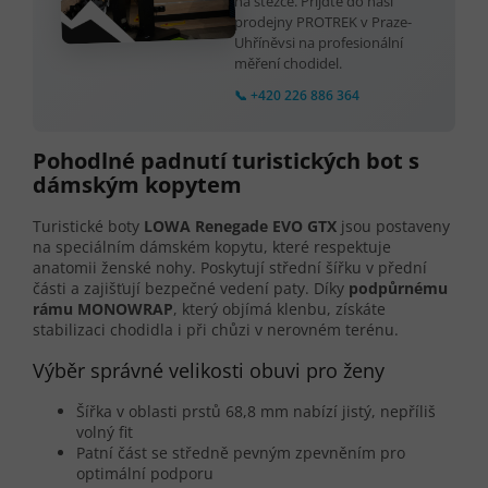
na stezce. Přijďte do naší
prodejny PROTREK v Praze-
Uhříněvsi na profesionální
měření chodidel.
📞 +420 226 886 364
Pohodlné padnutí turistických bot s
dámským kopytem
Turistické boty
LOWA Renegade EVO GTX
jsou postaveny
na speciálním dámském kopytu, které respektuje
anatomii ženské nohy. Poskytují střední šířku v přední
části a zajišťují bezpečné vedení paty. Díky
podpůrnému
rámu MONOWRAP
, který objímá klenbu, získáte
stabilizaci chodidla i při chůzi v nerovném terénu.
Výběr správné velikosti obuvi pro ženy
Šířka v oblasti prstů 68,8 mm nabízí jistý, nepříliš
volný fit
Patní část se středně pevným zpevněním pro
optimální podporu