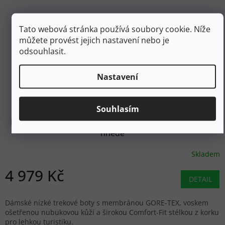
Tato webová stránka používá soubory cookie. Níže
můžete provést jejich nastavení nebo je
odsouhlasit.
Nastavení
5 999 Kč
–17 %
Souhlasím
MEINDL Dámské trekové boty SIENA LADY GTX braun -
hnědé
Skladem
4 979 Kč
DETAIL
Dámské nízké trekové boty s membránou GORE-TEX, voskem
ošetřenou nubukovou kůží a širokou Comfort-Fit stélkou z korku
pro lehkou turistiku.