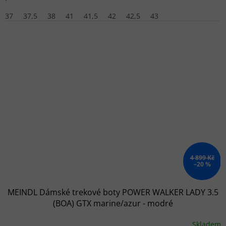
37
37,5
38
41
41,5
42
42,5
43
4 899 Kč
–20 %
MEINDL Dámské trekové boty POWER WALKER LADY 3.5
(BOA) GTX marine/azur - modré
Skladem