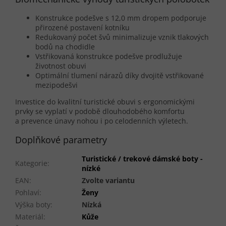
Konstrukce podešve s 12,0 mm dropem podporuje
přirozené postavení kotníku
Redukovaný počet švů minimalizuje vznik tlakových
bodů na chodidle
Vstřikovaná konstrukce podešve prodlužuje
životnost obuvi
Optimální tlumení nárazů díky dvojitě vstřikované
mezipodešvi
Investice do kvalitní turistické obuvi s ergonomickými
prvky se vyplatí v podobě dlouhodobého komfortu
a prevence únavy nohou i po celodenních výletech.
Doplňkové parametry
Turistické / trekové dámské boty -
Kategorie
:
nízké
EAN
:
Zvolte variantu
Pohlaví
:
Ženy
Výška boty
:
Nízká
Materiál
:
Kůže