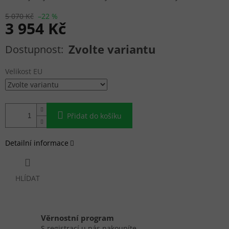
5 070 Kč
–22 %
3 954 Kč
Měrná cena:
Zvolte variantu
Velikost EU
Přidat do košíku
Detailní informace
HLÍDAT
Věrnostní program
S registrací u nás nakoupíte