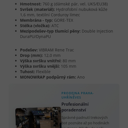
Hmotnost:
760 g (dámské pár, vel. UK5/EU38)
Svršek (materiál):
Hydrofobní nubuková kůže
1,6 mm, textilní Corduroy límec
Membrána - typ:
GORE-TEX
Stélka (vložka):
ATC
Mezipodešev-typ tlumící pěny:
Double Injection
DuraPU/DynaPU
Podešev:
VIBRAM Rene Trac
Drop (mm):
12,0 mm
Výška svršku vnitřní:
80 mm
Výška svršku vnější:
105 mm
Tuhost:
Flexible
MONOWRAP podpůrný rám:
Ano
PRODEJNA PRAHA-
UHŘÍNĚVES
Profesionální
poradenství
Správné padnutí trekových
bot poznáte až po hodinách