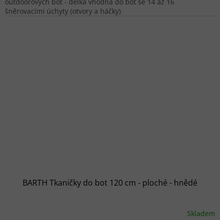
outdoorových bot - délka vhodná do bot se 14 až 16
šněrovacími úchyty (otvory a háčky)
BARTH Tkaničky do bot 120 cm - ploché - hnědé
Skladem