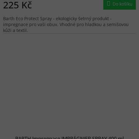
225 Kč
Do košíku
Barth Eco Protect Spray - ekologicky šetrný produkt -
impregnace pro vaši obuv. Vhodné pro hladkou a semišovou
kůži a textil.
BARTH Impregnace IMPRÄGNIER SPRAY 400 ml