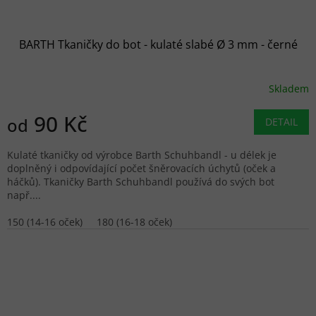
BARTH Tkaničky do bot - kulaté slabé Ø 3 mm - černé
Skladem
90 Kč
od
DETAIL
Kulaté tkaničky od výrobce Barth Schuhbandl - u délek je
doplněný i odpovídající počet šněrovacích úchytů (oček a
háčků). Tkaničky Barth Schuhbandl používá do svých bot
např....
150 (14-16 oček)
180 (16-18 oček)