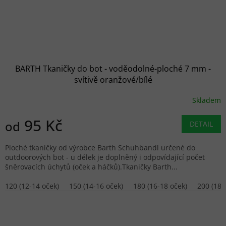
BARTH Tkaničky do bot - voděodolné-ploché 7 mm -
svítivě oranžové/bílé
Skladem
95 Kč
od
DETAIL
Ploché tkaničky od výrobce Barth Schuhbandl určené do
outdoorových bot - u délek je doplněný i odpovídající počet
šněrovacích úchytů (oček a háčků).Tkaničky Barth...
120 (12-14 oček)
150 (14-16 oček)
180 (16-18 oček)
200 (18-