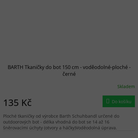
BARTH Tkaničky do bot 150 cm - voděodolné-ploché -
černé
Skladem
135 Kč
Do košíku
Ploché tkaničky od výrobce Barth Schuhbandl určené do
outdoorových bot - délka vhodná do bot se 14 až 16
šněrovacími úchyty (otvory a háčky)Voděodolná úprava.