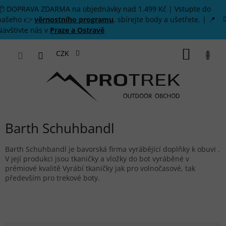
Přejít na obsah
📦 DOPRAVA ZDARMA na objednávky nad 1.499 Kč | Vstupte do
našeho 👉
věrnostního programu
, sbírejte body a ušetřete. | 📍
Navštivte nás v
Praze a Ostravě
NÁKUP
CZK
Barth Schuhbandl
Barth Schuhbandl je bavorská firma vyrábějící doplňky k obuvi .
V její produkci jsou tkaničky a vložky do bot vyráběné v
prémiové kvalitě Vyrábí tkaničky jak pro volnočasové, tak
především pro trekové boty.