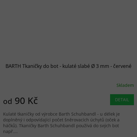
BARTH Tkaničky do bot - kulaté slabé Ø 3 mm - červené
Skladem
90 Kč
od
DETAIL
Kulaté tkaničky od výrobce Barth Schuhbandl - u délek je
doplněný i odpovídající počet šněrovacích úchytů (oček a
háčků). Tkaničky Barth Schuhbandl používá do svých bot
např....