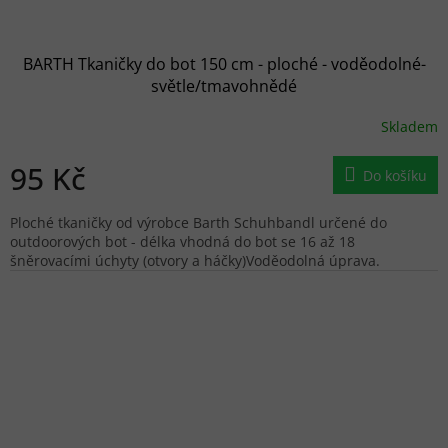
BARTH Tkaničky do bot 150 cm - ploché - voděodolné-
světle/tmavohnědé
Skladem
95 Kč
Do košíku
Ploché tkaničky od výrobce Barth Schuhbandl určené do
outdoorových bot - délka vhodná do bot se 16 až 18
šněrovacími úchyty (otvory a háčky)Voděodolná úprava.