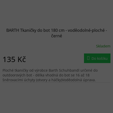
BARTH Tkaničky do bot 180 cm - voděodolné-ploché -
černé
Skladem
135 Kč
Do košíku
Ploché tkaničky od výrobce Barth Schuhbandl určené do
outdoorových bot - délka vhodná do bot se 16 až 18
šněrovacími úchyty (otvory a háčky)Voděodolná úprava.