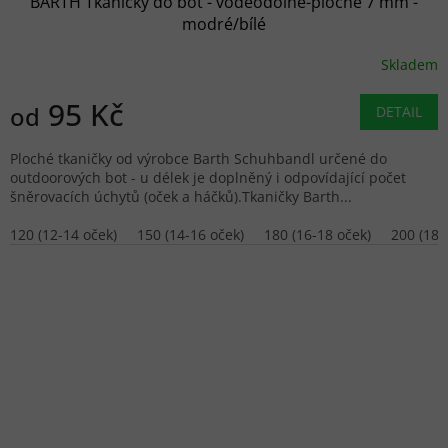
BARTH Tkaničky do bot - voděodolné-ploché 7 mm -
modré/bílé
Skladem
95 Kč
od
DETAIL
Ploché tkaničky od výrobce Barth Schuhbandl určené do
outdoorových bot - u délek je doplněný i odpovídající počet
šněrovacích úchytů (oček a háčků).Tkaničky Barth...
120 (12-14 oček)
150 (14-16 oček)
180 (16-18 oček)
200 (18-