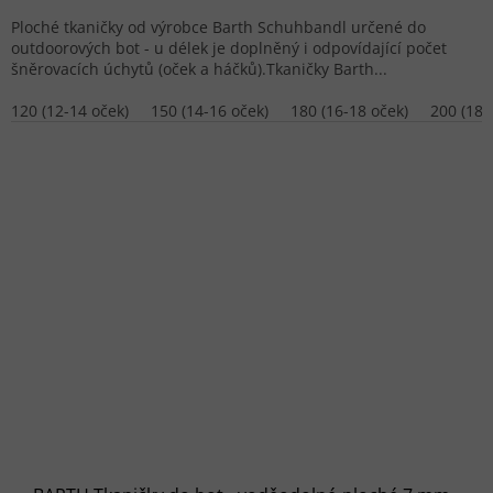
Ploché tkaničky od výrobce Barth Schuhbandl určené do
outdoorových bot - u délek je doplněný i odpovídající počet
šněrovacích úchytů (oček a háčků).Tkaničky Barth...
120 (12-14 oček)
150 (14-16 oček)
180 (16-18 oček)
200 (18-