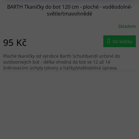
BARTH Tkaničky do bot 120 cm - ploché - voděodolné-
světle/tmavohnědé
Skladem
95 Kč
Do košíku
Ploché tkaničky od výrobce Barth Schuhbandl určené do
outdoorových bot - délka vhodná do bot se 12 až 14
šněrovacími úchyty (otvory a háčky)Voděodolná úprava.