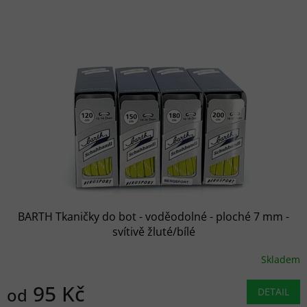
BARTH Tkaničky do bot - voděodolné - ploché 7 mm -
svítivě žluté/bílé
Skladem
95 Kč
od
DETAIL