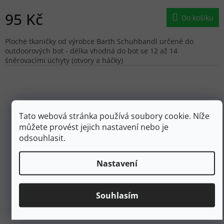
95 Kč
Do košíku
Ploché tkaničky od výrobce Barth Schuhbandl určené do
outdoorových bot - délka vhodná do bot se 12 až 14
šněrovacími úchyty (otvory a háčky)
Tato webová stránka používá soubory cookie. Níže
můžete provést jejich nastavení nebo je
odsouhlasit.
Nastavení
Souhlasím