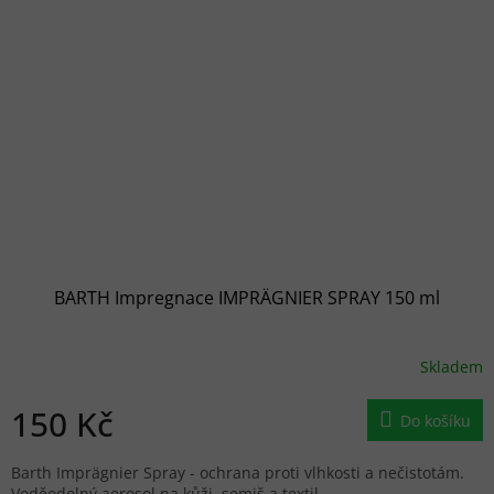
BARTH Impregnace IMPRÄGNIER SPRAY 150 ml
Skladem
150 Kč
Do košíku
Barth Imprägnier Spray - ochrana proti vlhkosti a nečistotám.
Voděodolný aerosol na kůži, semiš a textil.