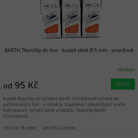
BARTH Tkaničky do bot - kulaté silné Ø 5 mm - oranžové
Skladem
95 Kč
od
DETAIL
Kulaté tkaničky od výrobce Barth Schuhbandl určené do
outdoorových bot - u délek je doplněný i odpovídající počet
šněrovacích úchytů (oček a háčků). Tkaničky Barth
Schuhbandl...
180 (16-18 oček)
200 (18-22 oček)