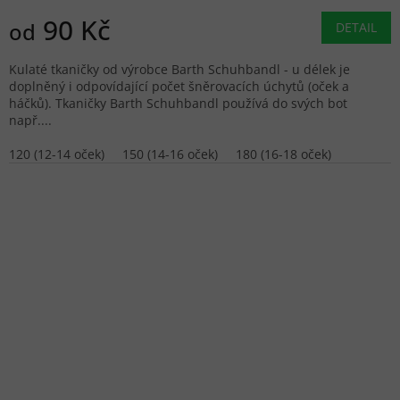
90 Kč
od
DETAIL
Kulaté tkaničky od výrobce Barth Schuhbandl - u délek je
doplněný i odpovídající počet šněrovacích úchytů (oček a
háčků). Tkaničky Barth Schuhbandl používá do svých bot
např....
120 (12-14 oček)
150 (14-16 oček)
180 (16-18 oček)