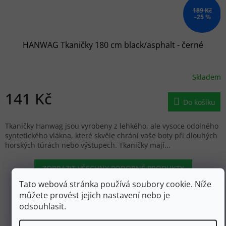
189 Kč
–25 %
HANWAG Tkaničky 180 cm black/asphalt - černé
Skladem
141 Kč
Do košíku
Tkaničky Hanwag jsou vyrobeny z lehkého, ale vysoce odolného
syntetického vlákna, které skvěle chrání vaše boty při dlouhých
horských túrách nebo výstupech. Tkaničky mají...
ZOBRAZIT VŠECHNY PODOBNÉ PRODUKTY
Tato webová stránka používá soubory cookie. Níže
můžete provést jejich nastavení nebo je
odsouhlasit.