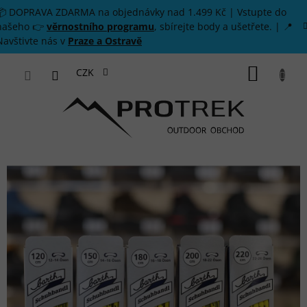
Přejít na obsah
📦 DOPRAVA ZDARMA na objednávky nad 1.499 Kč | Vstupte do
našeho 👉
věrnostního programu
, sbírejte body a ušetřete. | 📍
Navštivte nás v
Praze a Ostravě
NÁKUP
CZK