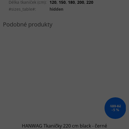
Délka tkaniček (cm)
:
120
,
150
,
180
,
200
,
220
#sizes_table#
:
hidden
189 Kč
–5 %
HANWAG Tkaničky 220 cm black - černé