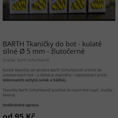
BARTH Tkaničky do bot - kulaté
silné Ø 5 mm - žlutočerné
Značka:
Barth Schuhbandl
Kulaté tkaničky od výrobce Barth Schuhbandl určené do
outdoorových bot - u délek je doplněný i odpovídající počet
šněrovacích úchytů (oček a háčků).
Tkaničky Barth Schuhbandl používá do svých bot např. značka
Meindl.
Voděodolná úprava.
od
95 Kč