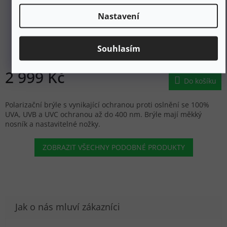
Nastavení
UVEX Sluneční brýle MTN STYLE P black/mirror pink -
černé
Souhlasím
Skladem
2 999 Kč
Do košíku
Polarizační brýle s vynikající ochranou proti oslnění se 100%
UVA, UVB a UVC ochranou až do 400 nm. Brýle mají měkký
nosník a nastavitelné nožky.
ZOBRAZIT VŠECHNY PODOBNÉ PRODUKTY