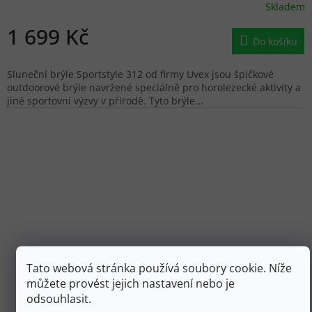
Skladem
1 699 Kč
Do košíku
Sluneční brýle Sportstyle 312 od firmy Uvex jsou špičkové
outdoorové brýle navržené speciálně pro horolezecké aktivity a
jiné sportovní výzvy v přírodě. Tyto brýle...
Tato webová stránka používá soubory cookie. Níže
můžete provést jejich nastavení nebo je
odsouhlasit.
3 799 Kč
–21 %