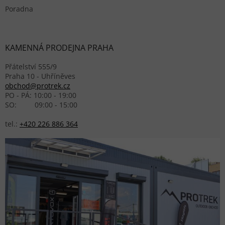
Poradna
KAMENNÁ PRODEJNA PRAHA
Přátelství 555/9
Praha 10 - Uhříněves
obchod@protrek.cz
PO - PÁ: 10:00 - 19:00
SO: 09:00 - 15:00
tel.:
+420 226 886 364