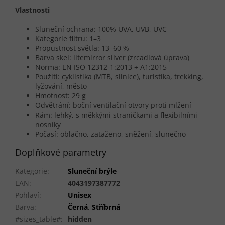
Vlastnosti
Sluneční ochrana: 100% UVA, UVB, UVC
Kategorie filtru: 1–3
Propustnost světla: 13–60 %
Barva skel: litemirror silver (zrcadlová úprava)
Norma: EN ISO 12312-1:2013 + A1:2015
Použití: cyklistika (MTB, silnice), turistika, trekking,
lyžování, město
Hmotnost: 29 g
Odvětrání: boční ventilační otvory proti mlžení
Rám: lehký, s měkkými straničkami a flexibilními
nosníky
Počasí: oblačno, zataženo, sněžení, slunečno
Doplňkové parametry
Kategorie
:
Sluneční brýle
EAN
:
4043197387772
Pohlaví
:
Unisex
Barva
:
Černá
,
Stříbrná
#sizes_table#
:
hidden