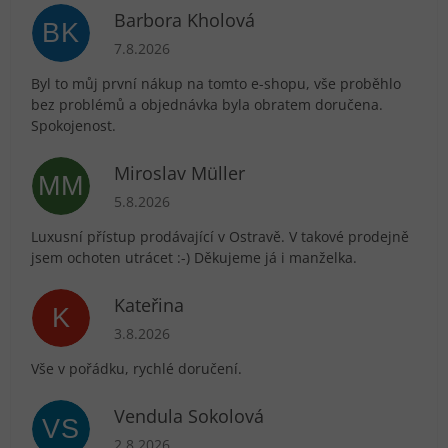
Barbora Kholová
BK
Hodnocení obchodu je 5 z 5 hvězdiček.
7.8.2026
Byl to můj první nákup na tomto e-shopu, vše proběhlo
bez problémů a objednávka byla obratem doručena.
Spokojenost.
Miroslav Müller
MM
Hodnocení obchodu je 5 z 5 hvězdiček.
5.8.2026
Luxusní přístup prodávající v Ostravě. V takové prodejně
jsem ochoten utrácet :-) Děkujeme já i manželka.
Kateřina
K
Hodnocení obchodu je 5 z 5 hvězdiček.
3.8.2026
Vše v pořádku, rychlé doručení.
Vendula Sokolová
VS
Hodnocení obchodu je 5 z 5 hvězdiček.
2.8.2026