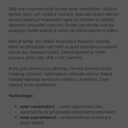
Díky uvex supravision® úpravě proti zamlžování zůstává
výhled ostrý i při zvýšené námaze. Speciální boční větrací
otvory zabraňují hromadění tepla za čočkami a zajišťují
optimální proudění vzduchu. Široké cylindrické zorníky
poskytují skvělé pokrytí a ničím nerušené periferní vidění.
Rám je lehký, má měkké straničky a flexibilní nosníky,
které se přizpůsobí vaší tváři a zajistí pohodlný a stabilní
úchop bez tlakových bodů. Samozřejmostí je 100%
ochrana před UVA, UVB a UVC zářením.
Brýle jsou ideální pro cyklistiku, horská dobrodružství,
trekking, lyžování i každodenní městské nošení. Pokud
hledáte stylovou kombinaci výkonu a komfortu, Uvex
Skyryse V vás nezklamou.
Technologie:
uvex variomatic®
– samo-zabarvovací skla,
automaticky se přizpůsobí světelným podmínkám.
uvex supravision®
– protizamlžovací vrstva pro
jasný výhled.