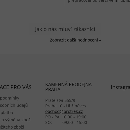
přepracovanou verzí velmi oblí
brýlí, které jsou nyní...
Zobrazit další hodnocení
KAMENNÁ PRODEJNA
ACE PRO VÁS
Instagr
PRAHA
 podmínky
Přátelství 555/9
sobních údajů
Praha 10 - Uhříněves
obchod@protrek.cz
 platba
PO - PÁ: 10:00 - 19:00
 a výměna zboží
SO: 09:00 - 15:00
žitého zboží