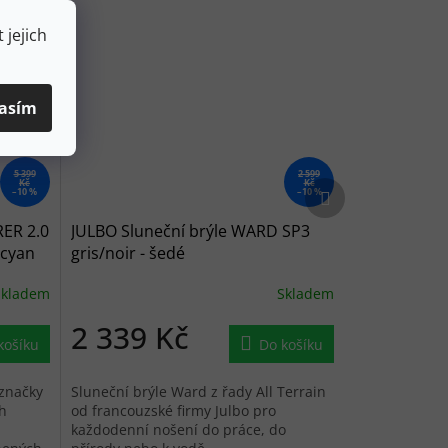
 jejich
asím
5 399
2 599
Kč
Kč
Další produkt
–10 %
–10 %
RER 2.0
JULBO Sluneční brýle WARD SP3
/cyan
gris/noir - šedé
Skladem
Skladem
2 339 Kč
košíku
Do košíku
 značky
Sluneční brýle Ward z řady All Terrain
h
od francouzské firmy Julbo pro
každodenní nošení do práce, do