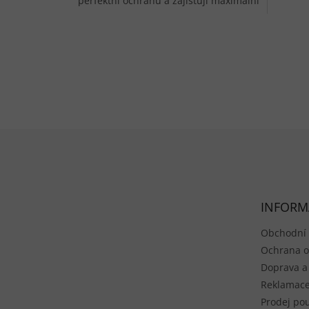
perfektní ochranu a zajišťují maximální
výkon.
Zápatí
INFORM
Obchodní
Ochrana o
Doprava a
Reklamace
Prodej pou