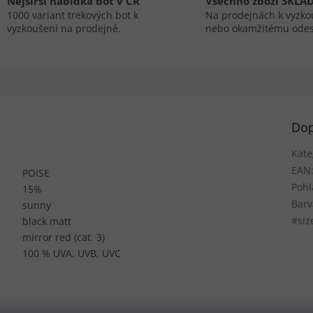
Nejširší nabídka bot v ČR
Všechno zboží SKLA
1000 variant trekových bot k
Na prodejnách k vyzko
vyzkoušení na prodejně.
nebo okamžitému odes
Dop
Kate
EAN
POISE
Pohl
15%
Barv
sunny
#siz
black matt
mirror red (cat. 3)
100 % UVA, UVB, UVC