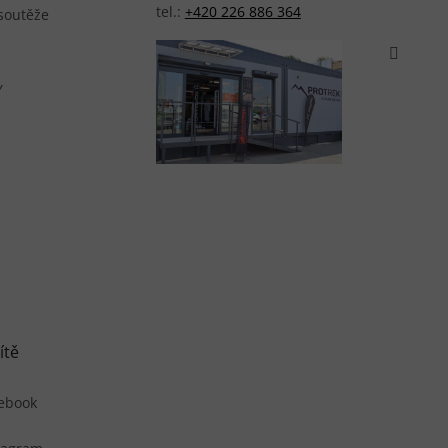
tel.:
+420 226 886 364
 soutěže
Y
ítě
ebook