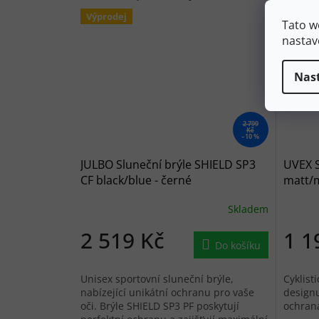
Výprodej
Tato w
nastav
Nas
2 799
Kč
–10 %
JULBO Sluneční brýle SHIELD SP3
UVEX S
CF black/blue - černé
matt/m
Skladem
2 519 Kč
1 1
Do košíku
Unisex sportovní sluneční brýle,
Cyklist
nabízející unikátní ochranu pro vaše
designu
oči. Brýle SHIELD SP3 PF poskytují
ochran