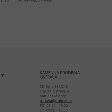
bených
přírody nebo k vodě.
KAMENNÁ PRODEJNA
am
OSTRAVA
28. října 886/249
709 00, Ostrava 9
Mariánské hory
ostrava@protrek.cz
PO: 09:00 - 15:00
ÚT: 09:00 - 18:00