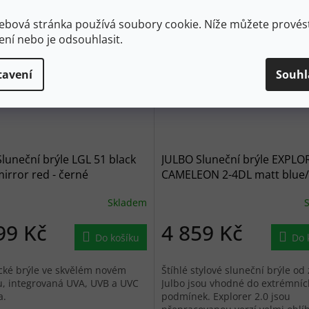
ebová stránka používá soubory cookie. Níže můžete provést
ení nebo je odsouhlasit.
tavení
Souhl
luneční brýle LGL 51 black
JULBO Sluneční brýle EXPLO
irror red - černé
CAMELEON 2-4DL matt blue
blue - modré
Skladem
99 Kč
4 859 Kč
Do košíku
Do 
ické brýle ve skvělém novém
Štíhlé stylové sluneční brýle od
, integrovaná UVA, UVB a UVC
Julbo jsou vhodné do extrémníc
a.
podmínek. Explorer 2.0 jsou