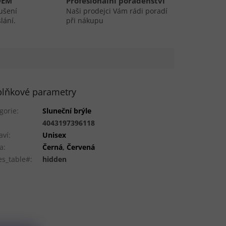
DEM
Profesionální poradenství
ušení
Naši prodejci Vám rádi poradí
lání.
při nákupu
lňkové parametry
gorie
:
Sluneční brýle
:
4043197396118
aví
:
Unisex
a
:
Černá
,
Červená
es_table#
:
hidden