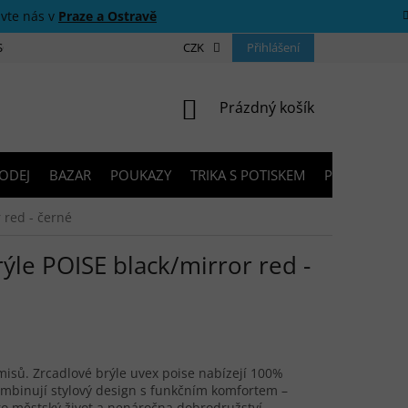
ivte nás v
Praze a Ostravě
 SOUTĚŽE
O NÁS
PRODEJNY
CZK
KONTAKTY
Přihlášení
PORADNA
NÁKUPNÍ KOŠÍK
Prázdný košík
ODEJ
BAZAR
POUKAZY
TRIKA S POTISKEM
PŮJČOVNA V
 red - černé
ýle POISE black/mirror red -
isů. Zrcadlové brýle uvex poise nabízejí 100%
mbinují stylový design s funkčním komfortem –
o městský život a nenáročna dobrodružství.