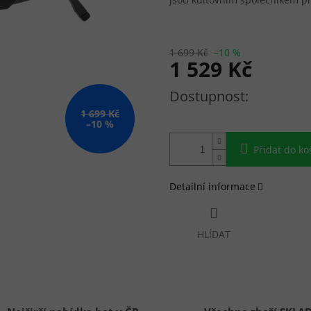
1 699 Kč
–10 %
1 529 Kč
Měrná cena:
1 699 Kč
–10 %
Přidat do ko
Detailní informace
HLÍDAT