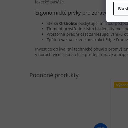
lezecké pasáže.
Nas
Ergonomické prvky pro zdravé nohy v 
Stélka
Ortholite
poskytující mírnou podpo
Tlumení prostřednictvím bi-density mezipo
Prostorná přední část zamezující vzniku ot
Zpětná vazba skrze konstrukci Edge Frame z
Investice do kvalitní technické obuvi s promyšl
v horách více času a chce předejít únavě a pří
Výpro
5 990