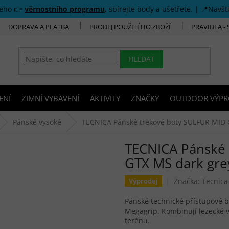
šeho 👉
věrnostního programu
, sbírejte body a ušetřete. | 📍Navšt
DOPRAVA A PLATBA
PRODEJ POUŽITÉHO ZBOŽÍ
PRAVIDLA -
HLEDAT
ENÍ
ZIMNÍ VYBAVENÍ
AKTIVITY
ZNAČKY
OUTDOOR VÝPR
Pánské vysoké
TECNICA Pánské trekové boty SULFUR MID 
TECNICA Pánské 
GTX MS dark gre
Značka:
Tecnica
Výprodej
Pánské technické přístupové
Megagrip. Kombinují lezecké v
terénu.