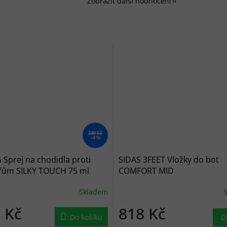
Zobrazit další hodnocení
249 Kč
–4 %
Sprej na chodidla proti
SIDAS 3FEET Vložky do bot
řům SILKY TOUCH 75 ml
COMFORT MID
Skladem
 Kč
818 Kč
Do košíku
D