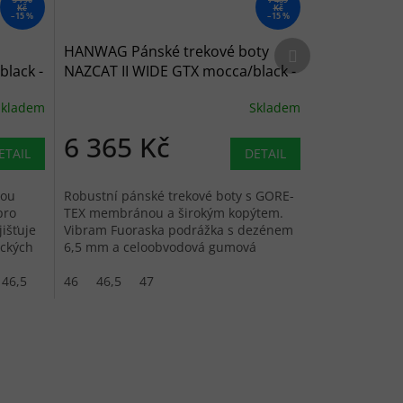
Kč
Kč
–15 %
–15 %
Další produkt
HANWAG Pánské trekové boty
lack -
NAZCAT II WIDE GTX mocca/black -
hnědé
Skladem
Skladem
6 365 Kč
ETAIL
DETAIL
nou
Robustní pánské trekové boty s GORE-
pro
TEX membránou a širokým kopýtem.
išťuje
Vibram Fuoraska podrážka s dezénem
ických
6,5 mm a celoobvodová gumová
ochrana.
46,5
46
46,5
47