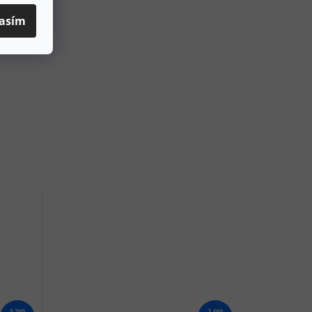
asím
5 790
7 489