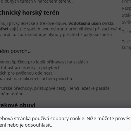
a dlouhých túrách v náročném terénu.
Prof
Resp
chnický horský terén
Stél
Svrš
ují prvky lezecké a trekové obuvi.
Vodotěsná useň
svršku
fort
zajišťuje spolehlivou ochranu proti vlhkosti při zachování
Tech
o profilu, což usnadňuje plynulý přechod z paty na špičku
Teré
komp
ůzném povrchu
nou špičkou pro lepší přilnavost na skalách
í tuhost při lezeckých pohybech
ích pro zvýšenou odolnost
ilnavostí na mokrém i suchém povrchu
orské přechody, přístupové cesty i lehčí lezecké pasáže
očném terénu.
rekové obuvi
 dlouhodobé zdraví nohou při náročných aktivitách.
ebová stránka používá soubory cookie. Níže můžete provést
iziko nestability kotníku. Středně vysoký zdvih paty (drop
ení nebo je odsouhlasit.
ním zátěže kotníku a zachováním flexibility potřebné pro