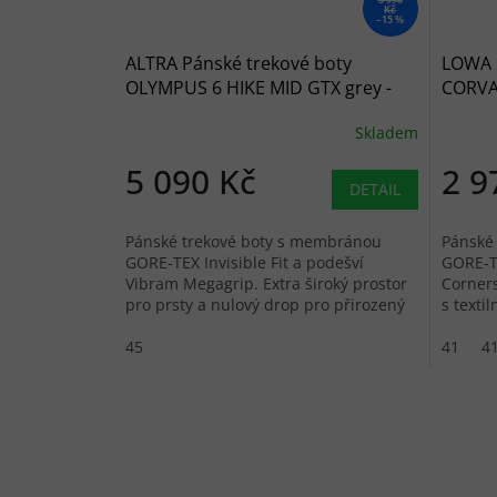
Kč
–15 %
ALTRA Pánské trekové boty
LOWA P
OLYMPUS 6 HIKE MID GTX grey -
CORVAR
šedé
černé
Skladem
5 090 Kč
2 9
DETAIL
Pánské trekové boty s membránou
Pánské
GORE-TEX Invisible Fit a podešví
GORE-T
Vibram Megagrip. Extra široký prostor
Corner
pro prsty a nulový drop pro přirozený
s texti
pohyb.
odolnos
45
41
41