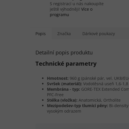
S registrací u nás nakoupíte
ještě výhodněji!
Více o
programu
Popis
Značka
Dárkové poukazy
Detailní popis produktu
Technické parametry
Hmotnost:
960 g (pánské pár, vel. UK8/EU
Svršek (materiál):
Vodotěsná useň 1,6-1,
Membrána - typ:
GORE-TEX Extended Com
PFC-Free
Stélka (vložka):
Anatomická, Ortholite
Mezipodešev-typ tlumící pěny:
Bi-density
vysokým odrazem