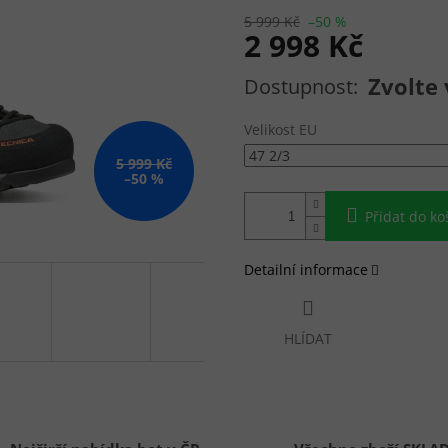
5 999 Kč
–50 %
2 998 Kč
Měrná cena:
Zvolte 
Velikost EU
5 999 Kč
–50 %
Přidat do ko
Detailní informace
HLÍDAT