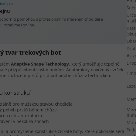
Hmot
ÍNĚVES
Šněr
dejnu
Urče
 odborníci pomohou s profesionálním měřením chodidel a
mač
 Poradíme i online.
Kate
(sku
Obs
Druh
ý tvar trekových bot
#siz
Dro
systém
Adaptive Shape Technology
, který umožňuje tepelné
konalé přizpůsobení vašim nohám. Anatomicky navržený svršek
Hmo
zené roztažení prstů při dlouhodobé chůzi v technickém
Leze
u konstrukcí
Memb
ciálně pro mužskou stavbu chodidla
Mezi
ený pohyb prstů během chůze
tlum
xaci a ochranu kotníku
avení v několika zónách
Míra
Pod
ní a promyšlené konstrukce získáte boty, které dokonale sedí