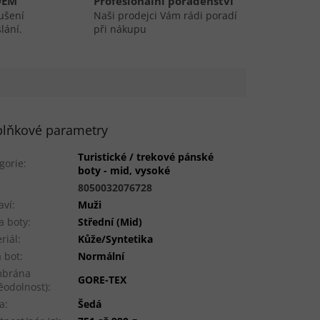
DEM
Profesionální poradenství
ušení
Naši prodejci Vám rádi poradí
lání.
při nákupu
lňkové parametry
Turistické / trekové pánské
gorie
:
boty - mid, vysoké
:
8050032076728
aví
:
Muži
a boty
:
Střední (Mid)
riál
:
Kůže/Syntetika
a bot
:
Normální
brána
GORE-TEX
ěodolnost)
:
a
:
Šedá