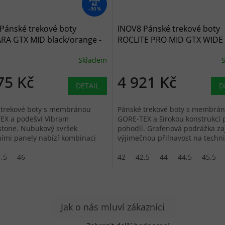
Kč
–50 %
ánské trekové boty
INOV8 Pánské trekové boty
A GTX MID black/orange -
ROCLITE PRO MID GTX WIDE b
/oranžové
černé
Skladem
75 Kč
4 921 Kč
DETAIL
D
 trekové boty s membránou
Pánské trekové boty s membrá
EX a podešví Vibram
GORE-TEX a širokou konstrukcí 
stone. Nubukový svršek
pohodlí. Grafenová podrážka zaj
lními panely nabízí kombinaci
výjimečnou přilnavost na techn
ti a prodyšnosti.
stezkách.
,5
46
42
42,5
44
44,5
45,5