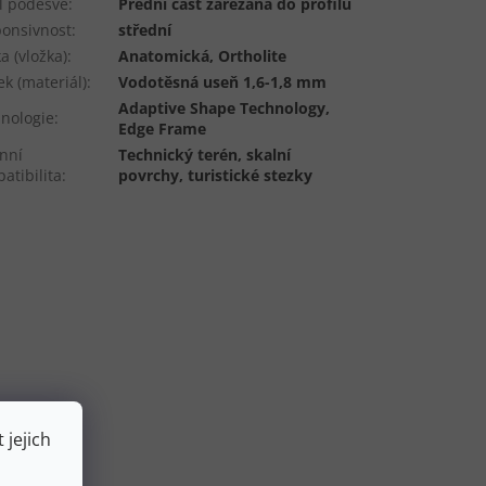
il podešve
:
Přední část zařezaná do profilu
onsivnost
:
střední
ka (vložka)
:
Anatomická, Ortholite
ek (materiál)
:
Vodotěsná useň 1,6-1,8 mm
Adaptive Shape Technology,
nologie
:
Edge Frame
nní
Technický terén, skalní
atibilita
:
povrchy, turistické stezky
 jejich