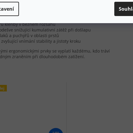
tavení
Souhl
terénu
ru klenby v běžném rozsahu
dešve snižující kumulativní zátěž při došlapu
laků a puchýřů v oblasti prstů
vyšující vnímání stability a jistoty kroku
enými ergonomickými prvky se vyplatí každému, kdo tráví
padným zraněním při dlouhodobém zatížení.
dej
5 950