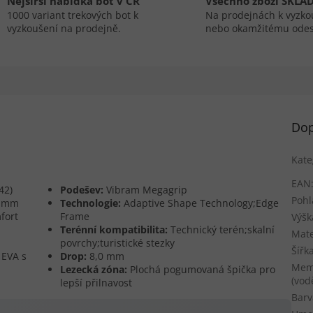
Nejširší nabídka bot v ČR
Všechno zboží SKLA
1000 variant trekových bot k
Na prodejnách k vyzko
vyzkoušení na prodejně.
nebo okamžitému odes
Dop
Kate
EAN
42)
Podešev:
Vibram Megagrip
Pohl
8 mm
Technologie:
Adaptive Shape Technology;Edge
fort
Frame
Výšk
Terénní kompatibilita:
Technický terén;skalní
Mate
povrchy;turistické stezky
Šířk
 EVA s
Drop:
8,0 mm
Mem
Lezecká zóna:
Plochá pogumovaná špička pro
(vod
lepší přilnavost
Barv