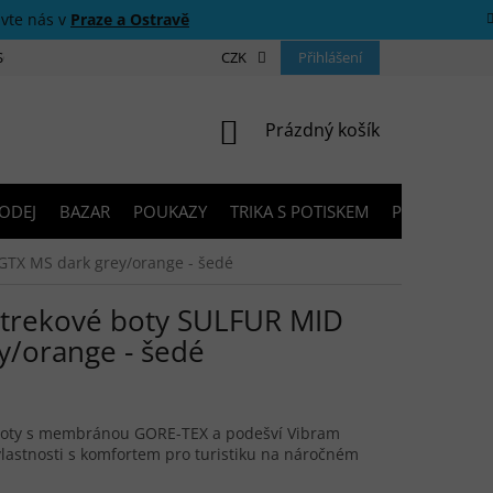
ivte nás v
Praze a Ostravě
 SOUTĚŽE
O NÁS
PRODEJNY
CZK
KONTAKTY
Přihlášení
PORADNA
NÁKUPNÍ KOŠÍK
Prázdný košík
ODEJ
BAZAR
POUKAZY
TRIKA S POTISKEM
PŮJČOVNA V
GTX MS dark grey/orange - šedé
trekové boty SULFUR MID
y/orange - šedé
 boty s membránou GORE-TEX a podešví Vibram
lastnosti s komfortem pro turistiku na náročném