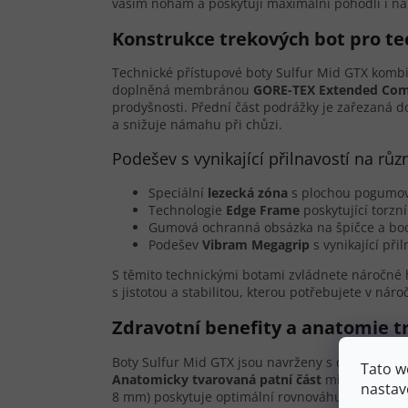
vašim nohám a poskytují maximální pohodlí i n
Konstrukce trekových bot pro te
Technické přístupové boty Sulfur Mid GTX kombin
doplněná membránou
GORE-TEX Extended Com
prodyšnosti. Přední část podrážky je zařezaná d
a snižuje námahu při chůzi.
Podešev s vynikající přilnavostí na r
Speciální
lezecká zóna
s plochou pogumova
Technologie
Edge Frame
poskytující torzn
Gumová ochranná obsázka na špičce a boc
Podešev
Vibram Megagrip
s vynikající př
S těmito technickými botami zvládnete náročné h
s jistotou a stabilitou, kterou potřebujete v nár
Zdravotní benefity a anatomie t
Boty Sulfur Mid GTX jsou navrženy s důrazem na
Tato w
Anatomicky tvarovaná patní část
minimalizuje r
nastav
8 mm) poskytuje optimální rovnováhu mezi sníže