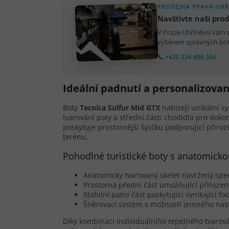
PRODEJNA PRAHA-UHŘ
Navštivte naši pro
V Praze-Uhříněvsi vám
výběrem správných bot.
📞 +420 226 886 364
Ideální padnutí a personalizovan
Boty
Tecnica Sulfur Mid GTX
nabízejí unikátní 
tvarování paty a střední části chodidla pro do
poskytuje prostornější špičku podporující přiro
terénu.
Pohodlné turistické boty s anatomicko
Anatomicky tvarovaný skelet navržený spe
Prostorná přední část umožňující přiroz
Stabilní patní část poskytující vynikající fi
Šněrovací systém s možností jemného nast
Díky kombinaci individuálního tepelného tvarová