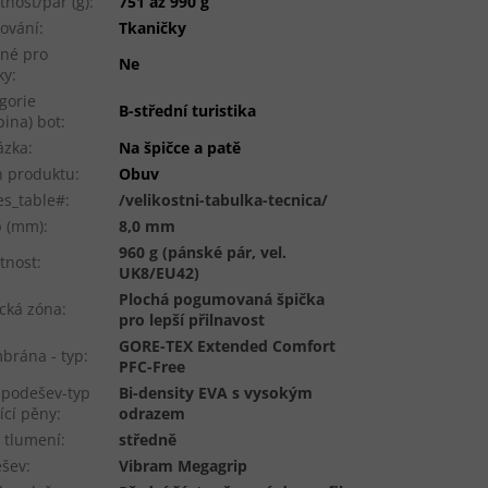
nost/pár (g)
:
751 až 990 g
ování
:
Tkaničky
né pro
Ne
ky
:
gorie
B-střední turistika
pina) bot
:
ázka
:
Na špičce a patě
 produktu
:
Obuv
es_table#
:
/velikostni-tabulka-tecnica/
p (mm)
:
8,0 mm
960 g (pánské pár, vel.
tnost
:
UK8/EU42)
Plochá pogumovaná špička
cká zóna
:
pro lepší přilnavost
GORE-TEX Extended Comfort
rána - typ
:
PFC-Free
podešev-typ
Bi-density EVA s vysokým
ící pěny
:
odrazem
 tlumení
:
středně
ešev
:
Vibram Megagrip