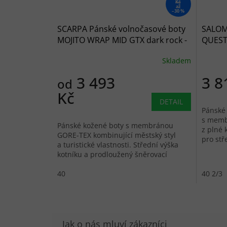
Kč
až
–30 %
SCARPA Pánské volnočasové boty
SALOM
MOJITO WRAP MID GTX dark rock -
QUEST
hnědá
black/
Skladem
3 493
3 8
od
Kč
DETAIL
Pánské 
s memb
Pánské kožené boty s membránou
z plné 
GORE-TEX kombinující městský styl
pro stř
a turistické vlastnosti. Střední výška
kotníku a prodloužený šněrovací
systém.
40
40 2/3