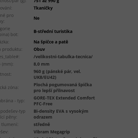
nost/pár (g)
:
751 až 990 g
ování
:
Tkaničky
né pro
Ne
ky
:
gorie
B-střední turistika
pina) bot
:
ázka
:
Na špičce a patě
 produktu
:
Obuv
es_table#
:
/velikostni-tabulka-tecnica/
p (mm)
:
8,0 mm
960 g (pánské pár, vel.
tnost
:
UK8/EU42)
Plochá pogumovaná špička
cká zóna
:
pro lepší přilnavost
GORE-TEX Extended Comfort
rána - typ
:
PFC-Free
podešev-typ
Bi-density EVA s vysokým
ící pěny
:
odrazem
 tlumení
:
středně
ešev
:
Vibram Megagrip