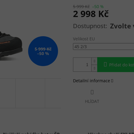
5 999 Kč
–50 %
2 998 Kč
Měrná cena:
Zvolte 
Velikost EU
5 999 Kč
–50 %
Přidat do ko
Detailní informace
HLÍDAT