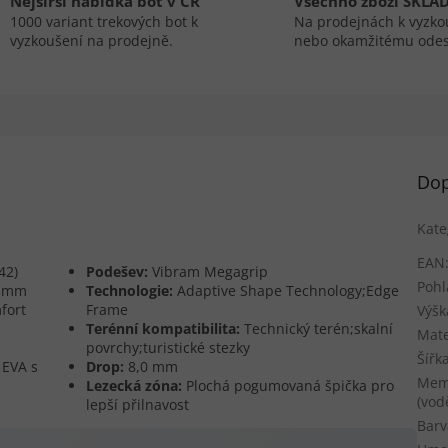
Nejširší nabídka bot v ČR
Všechno zboží SKLA
1000 variant trekových bot k
Na prodejnách k vyzko
vyzkoušení na prodejně.
nebo okamžitému odes
Dop
Kate
EAN
42)
Podešev:
Vibram Megagrip
Pohl
8 mm
Technologie:
Adaptive Shape Technology;Edge
fort
Frame
Výšk
Terénní kompatibilita:
Technický terén;skalní
Mate
povrchy;turistické stezky
Šířk
 EVA s
Drop:
8,0 mm
Mem
Lezecká zóna:
Plochá pogumovaná špička pro
(vod
lepší přilnavost
Barv