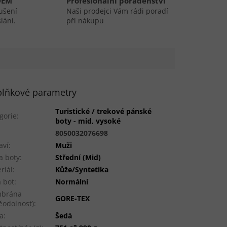
DEM
Profesionální poradenství
ušení
Naši prodejci Vám rádi poradí
lání.
při nákupu
lňkové parametry
Turistické / trekové pánské
gorie
:
boty - mid, vysoké
:
8050032076698
aví
:
Muži
a boty
:
Střední (Mid)
riál
:
Kůže/Syntetika
a bot
:
Normální
brána
GORE-TEX
ěodolnost)
:
a
:
Šedá