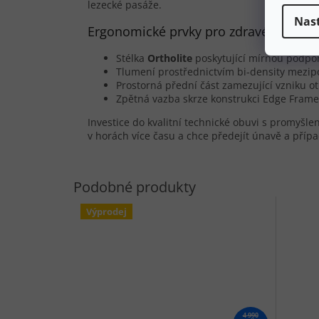
lezecké pasáže.
Nas
Ergonomické prvky pro zdravé nohy v 
Stélka
Ortholite
poskytující mírnou podpo
Tlumení prostřednictvím bi-density mezipo
Prostorná přední část zamezující vzniku ot
Zpětná vazba skrze konstrukci Edge Frame z
Investice do kvalitní technické obuvi s promyšl
v horách více času a chce předejít únavě a pří
Výprodej
4 990