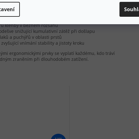
tavení
Souhl
terénu
ru klenby v běžném rozsahu
dešve snižující kumulativní zátěž při došlapu
laků a puchýřů v oblasti prstů
vyšující vnímání stability a jistoty kroku
enými ergonomickými prvky se vyplatí každému, kdo tráví
padným zraněním při dlouhodobém zatížení.
5 090