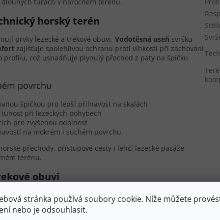
a dlouhých túrách v náročném terénu.
Prof
Resp
chnický horský terén
Stél
Svrš
ují prvky lezecké a trekové obuvi.
Vodotěsná useň
svršku
fort
zajišťuje spolehlivou ochranu proti vlhkosti při zachování
Tech
o profilu, což usnadňuje plynulý přechod z paty na špičku
Teré
komp
ůzném povrchu
nou špičkou pro lepší přilnavost na skalách
í tuhost při lezeckých pohybech
ích pro zvýšenou odolnost
ilnavostí na mokrém i suchém povrchu
orské přechody, přístupové cesty i lehčí lezecké pasáže
očném terénu.
rekové obuvi
 dlouhodobé zdraví nohou při náročných aktivitách.
ebová stránka používá soubory cookie. Níže můžete provést
iziko nestability kotníku. Středně vysoký zdvih paty (drop
ení nebo je odsouhlasit.
ním zátěže kotníku a zachováním flexibility potřebné pro