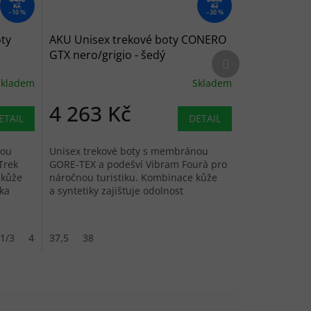
Kč
Kč
–10 %
–30 %
ty
AKU Unisex trekové boty CONERO
GTX nero/grigio - šedý
Další produkt
Skladem
Skladem
4 263 Kč
ETAIL
DETAIL
nou
Unisex trekové boty s membránou
Trek
GORE-TEX a podešví Vibram Fourà pro
 kůže
náročnou turistiku. Kombinace kůže
ka
a syntetiky zajišťuje odolnost
i prodyšnost.
1/3
 1/3
48
46
37,5
49 1/3
48
38