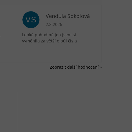
Vendula Sokolová
VS
je 5 z 5 hvězdiček.
Hodnocení obchodu je 5 z 5 hvězdiček.
2.8.2026
.
Lehké pohodlné jen jsem si
vyměnila za větší o půl čísla
Zobrazit další hodnocení