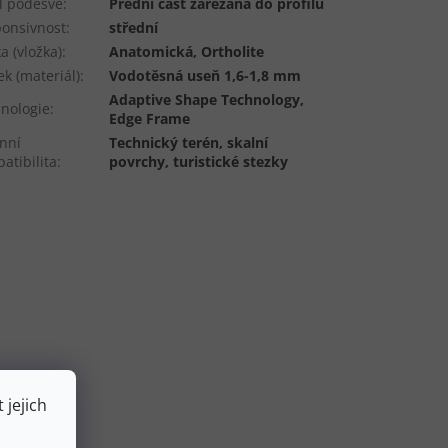
il podešve
:
Přední část zařezaná do profilu
onsivnost
:
střední
ka (vložka)
:
Anatomická, Ortholite
ek (materiál)
:
Vodotěsná useň 1,6-1,8 mm
Adaptive Shape Technology,
nologie
:
Edge Frame
nní
Technický terén, skalní
atibilita
:
povrchy, turistické stezky
 jejich