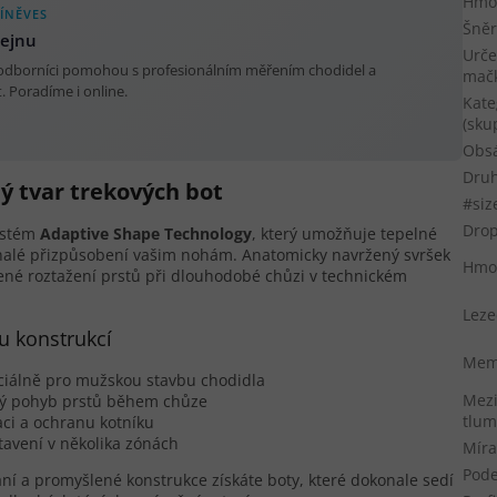
Hmot
ÍNĚVES
Šněr
dejnu
Urče
 odborníci pomohou s profesionálním měřením chodidel a
mač
 Poradíme i online.
Kate
(sku
Obs
Druh
ý tvar trekových bot
#siz
Dro
systém
Adaptive Shape Technology
, který umožňuje tepelné
konalé přizpůsobení vašim nohám. Anatomicky navržený svršek
Hmo
zené roztažení prstů při dlouhodobé chůzi v technickém
Leze
u konstrukcí
Memb
ciálně pro mužskou stavbu chodidla
Mezi
ený pohyb prstů během chůze
tlum
xaci a ochranu kotníku
avení v několika zónách
Míra
Pod
ní a promyšlené konstrukce získáte boty, které dokonale sedí