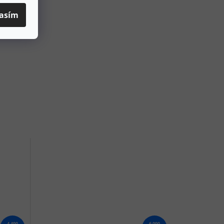
asím
4 490
6 090