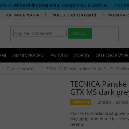
šeho 👉
věrnostního programu
, sbírejte body a ušetřete. | 📍Navšt
DOPRAVA A PLATBA
PRODEJ POUŽITÉHO ZBOŽÍ
PRAVIDLA -
HLEDAT
ENÍ
ZIMNÍ VYBAVENÍ
AKTIVITY
ZNAČKY
OUTDOOR VÝPR
Pánské vysoké
TECNICA Pánské trekové boty SULFUR MID 
TECNICA Pánské 
GTX MS dark gre
Značka:
Tecnica
Výprodej
Pánské technické přístupové
Megagrip. Kombinují lezecké v
terénu.