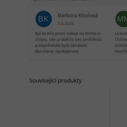
Barbora Kholová
BK
M
Hodnocení obchodu je 5 z 5 hvězdič
7.8.2026
Byl to můj první nákup na tomto e-
Luxusn
shopu, vše proběhlo bez problémů
Ostra
a objednávka byla obratem
ochote
doručena. Spokojenost.
manže
Související produkty