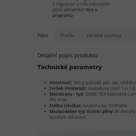
S registrací u nás nakoupíte
ještě výhodněji!
Více o
programu
Popis
Značka
Dárkové poukazy
Detailní popis produktu
Technické parametry
Hmotnost:
960 g (pánské pár, vel. UK8/EU
Svršek (materiál):
Vodotěsná useň 1,6-1,
Membrána - typ:
GORE-TEX Extended Com
PFC-Free
Stélka (vložka):
Anatomická, Ortholite
Mezipodešev-typ tlumící pěny:
Bi-density
vysokým odrazem