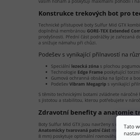
vašim nohám a poskytují maximální pohodlí i n
Konstrukce trekových bot pro te
Technické přístupové boty Sulfur Mid GTX kombin
doplněná membránou
GORE-TEX Extended Com
prodyšnosti. Přední část podrážky je zařezaná d
a snižuje námahu při chůzi.
Podešev s vynikající přilnavostí na r
Speciální
lezecká zóna
s plochou pogumova
Technologie
Edge Frame
poskytující torzn
Gumová ochranná obsázka na špičce a boc
Podešev
Vibram Megagrip
s vynikající př
S těmito technickými botami zvládnete náročné h
s jistotou a stabilitou, kterou potřebujete v nár
Zdravotní benefity a anatomie t
Boty Sulfur Mid GTX jsou navrženy s důrazem na
Tato w
Anatomicky tvarovaná patní část
minimalizuje r
nastav
8 mm) poskytuje optimální rovnováhu mezi sníže