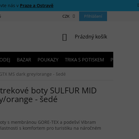
ivte nás v
Praze a Ostravě
 SOUTĚŽE
O NÁS
PRODEJNY
CZK
KONTAKTY
Přihlášení
PORADNA
NÁKUPNÍ KOŠÍK
Prázdný košík
ODEJ
BAZAR
POUKAZY
TRIKA S POTISKEM
PŮJČOVNA V
GTX MS dark grey/orange - šedé
trekové boty SULFUR MID
y/orange - šedé
 boty s membránou GORE-TEX a podešví Vibram
lastnosti s komfortem pro turistiku na náročném