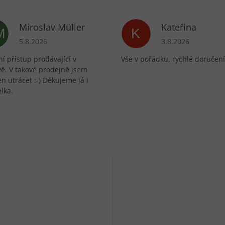
Miroslav Müller
Kateřina
M
K
ek.
Hodnocení obchodu je 5 z 5 hvězdiček.
Hodnocení obchodu 
5.8.2026
3.8.2026
í přístup prodávající v
Vše v pořádku, rychlé doručení
vě. V takové prodejně jsem
n utrácet :-) Děkujeme já i
lka.