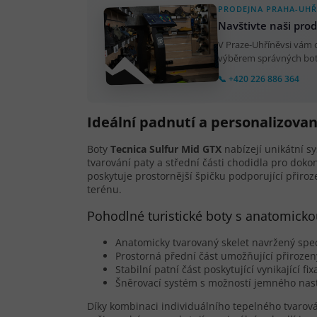
PRODEJNA PRAHA-UHŘ
Navštivte naši pro
V Praze-Uhříněvsi vám
výběrem správných bot.
📞 +420 226 886 364
Ideální padnutí a personalizovan
Boty
Tecnica Sulfur Mid GTX
nabízejí unikátní 
tvarování paty a střední části chodidla pro do
poskytuje prostornější špičku podporující přiro
terénu.
Pohodlné turistické boty s anatomicko
Anatomicky tvarovaný skelet navržený spe
Prostorná přední část umožňující přiroz
Stabilní patní část poskytující vynikající fi
Šněrovací systém s možností jemného nast
Díky kombinaci individuálního tepelného tvarová