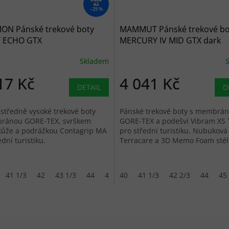
Kč
–25 %
ON Pánské trekové boty
MAMMUT Pánské trekové bo
 ECHO GTX
MERCURY IV MID GTX dark
castlerock/black - černé
titanium/black - černé
Skladem
17 Kč
4 041 Kč
DETAIL
D
středně vysoké trekové boty
Pánské trekové boty s membrá
ránou GORE-TEX, svrškem
GORE-TEX a podešví Vibram XS 
kůže a podrážkou Contagrip MA
pro střední turistiku. Nubuková
ední turistiku.
Terracare a 3D Memo Foam stél
zajistí pohodlí...
41 1/3
42
43 1/3
44
44 2/3
40
45 1/3
41 1/3
46
42 2/3
46 2/3
44
47 
45