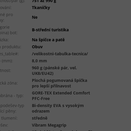
nost/pár (g)
:
751 až 990 g
ování
:
Tkaničky
né pro
Ne
ky
:
gorie
B-střední turistika
pina) bot
:
ázka
:
Na špičce a patě
 produktu
:
Obuv
es_table#
:
/velikostni-tabulka-tecnica/
p (mm)
:
8,0 mm
960 g (pánské pár, vel.
tnost
:
UK8/EU42)
Plochá pogumovaná špička
cká zóna
:
pro lepší přilnavost
GORE-TEX Extended Comfort
rána - typ
:
PFC-Free
podešev-typ
Bi-density EVA s vysokým
ící pěny
:
odrazem
 tlumení
:
středně
ešev
:
Vibram Megagrip