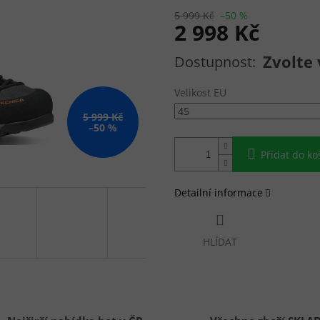
5 999 Kč
–50 %
2 998 Kč
Měrná cena:
Zvolte 
Velikost EU
5 999 Kč
–50 %
Přidat do ko
Detailní informace
HLÍDAT