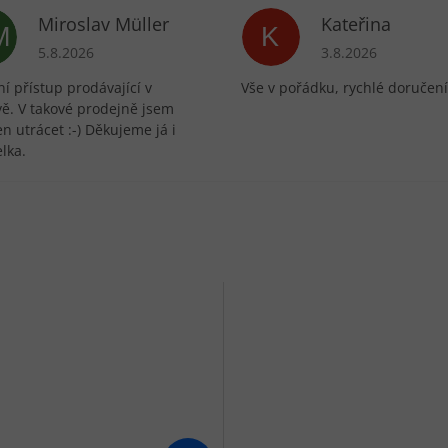
Miroslav Müller
Kateřina
M
K
ek.
Hodnocení obchodu je 5 z 5 hvězdiček.
Hodnocení obchodu 
5.8.2026
3.8.2026
í přístup prodávající v
Vše v pořádku, rychlé doručení
vě. V takové prodejně jsem
n utrácet :-) Děkujeme já i
lka.