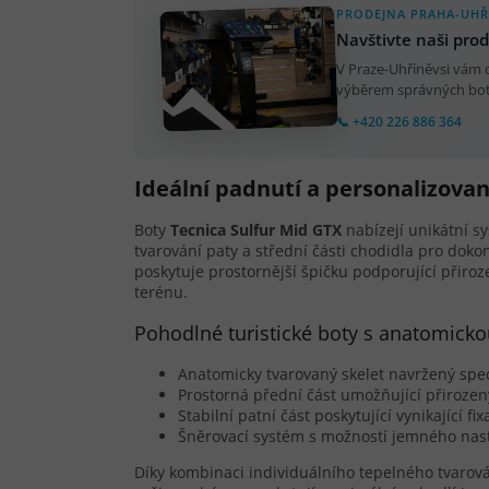
PRODEJNA PRAHA-UHŘ
Navštivte naši pro
V Praze-Uhříněvsi vám
výběrem správných bot.
📞 +420 226 886 364
Ideální padnutí a personalizovan
Boty
Tecnica Sulfur Mid GTX
nabízejí unikátní 
tvarování paty a střední části chodidla pro do
poskytuje prostornější špičku podporující přiro
terénu.
Pohodlné turistické boty s anatomicko
Anatomicky tvarovaný skelet navržený spe
Prostorná přední část umožňující přiroz
Stabilní patní část poskytující vynikající fi
Šněrovací systém s možností jemného nast
Díky kombinaci individuálního tepelného tvarová