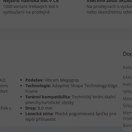
Nejširší nabídka bot v ČR
Všechno zboží SKLA
1000 variant trekových bot k
Na prodejnách k vyzko
vyzkoušení na prodejně.
nebo okamžitému odes
Dop
Kate
EAN
42)
Podešev:
Vibram Megagrip
Pohl
8 mm
Technologie:
Adaptive Shape Technology;Edge
fort
Frame
Výšk
Terénní kompatibilita:
Technický terén;skalní
Mate
povrchy;turistické stezky
Šířk
 EVA s
Drop:
8,0 mm
Mem
Lezecká zóna:
Plochá pogumovaná špička pro
(vod
lepší přilnavost
Barv