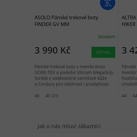
Kč
–20 %
ASOLO Pánské trekové boty
ALTRA 
FINDER GV MM
HIKER 
graphite/gunmetal/flame - šedé
Skladem
3 990 Kč
3 4
DETAIL
Pánské trekové boty s membránou
Pánské 
GORE-TEX a podešví Vibram MegaGrip.
membrá
Svršek z voděodolné semišové kůže
FootSha
a Cordury pro odolnost i prodyšnost.
chodid
s 3,5 m
40
40 2/3
44
44