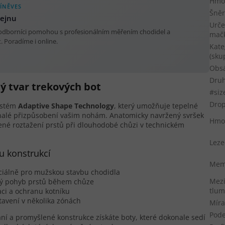
Hmot
ÍNĚVES
Šněr
dejnu
Urče
 odborníci pomohou s profesionálním měřením chodidel a
mač
 Poradíme i online.
Kate
(sku
Obs
Druh
ý tvar trekových bot
#siz
Dro
systém
Adaptive Shape Technology
, který umožňuje tepelné
konalé přizpůsobení vašim nohám. Anatomicky navržený svršek
Hmo
zené roztažení prstů při dlouhodobé chůzi v technickém
Leze
u konstrukcí
Memb
ciálně pro mužskou stavbu chodidla
Mezi
ený pohyb prstů během chůze
tlum
xaci a ochranu kotníku
avení v několika zónách
Míra
Pod
ní a promyšlené konstrukce získáte boty, které dokonale sedí