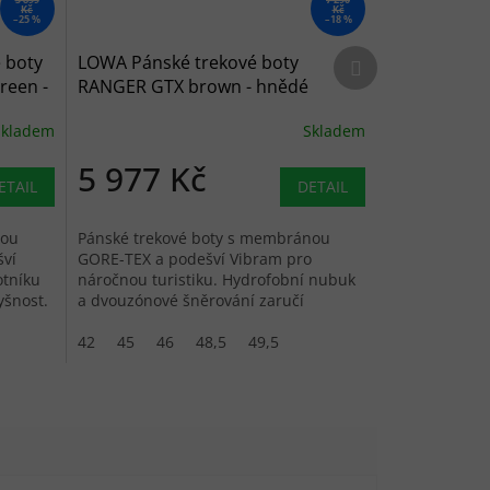
Kč
Kč
–25 %
–18 %
Další produkt
 boty
LOWA Pánské trekové boty
reen -
RANGER GTX brown - hnědé
Skladem
Skladem
5 977 Kč
ETAIL
DETAIL
nou
Pánské trekové boty s membránou
ví
GORE-TEX a podešví Vibram pro
otníku
náročnou turistiku. Hydrofobní nubuk
yšnost.
a dvouzónové šněrování zaručí
stabilitu i pohodlí.
42
45
46
48,5
49,5