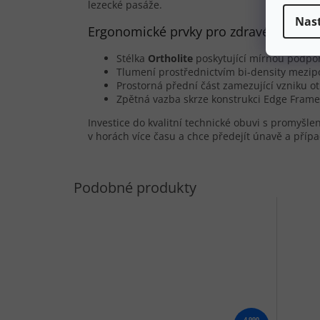
lezecké pasáže.
Nas
Ergonomické prvky pro zdravé nohy v 
Stélka
Ortholite
poskytující mírnou podpo
Tlumení prostřednictvím bi-density mezipo
Prostorná přední část zamezující vzniku ot
Zpětná vazba skrze konstrukci Edge Frame z
Investice do kvalitní technické obuvi s promyšl
v horách více času a chce předejít únavě a pří
4 990