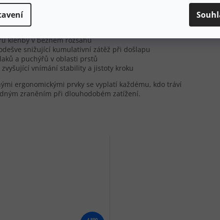
tavení
Souhl
terénu
ru klenby v běžném rozsahu
dešve snižující kumulativní zátěž při došlapu
laků a puchýřů v oblasti prstů
vyšující vnímání stability a jistoty kroku
enými ergonomickými prvky se vyplatí každému, kdo tráví
padným zraněním při dlouhodobém zatížení.
4 890