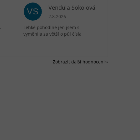
Vendula Sokolová
VS
je 5 z 5 hvězdiček.
Hodnocení obchodu je 5 z 5 hvězdiček.
2.8.2026
.
Lehké pohodlné jen jsem si
vyměnila za větší o půl čísla
Zobrazit další hodnocení