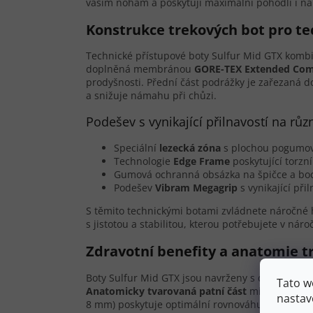
vašim nohám a poskytují maximální pohodlí i n
Konstrukce trekových bot pro te
Technické přístupové boty Sulfur Mid GTX kombin
doplněná membránou
GORE-TEX Extended Com
prodyšnosti. Přední část podrážky je zařezaná d
a snižuje námahu při chůzi.
Podešev s vynikající přilnavostí na r
Speciální
lezecká zóna
s plochou pogumova
Technologie
Edge Frame
poskytující torzn
Gumová ochranná obsázka na špičce a boc
Podešev
Vibram Megagrip
s vynikající př
S těmito technickými botami zvládnete náročné h
s jistotou a stabilitou, kterou potřebujete v nár
Zdravotní benefity a anatomie t
Boty Sulfur Mid GTX jsou navrženy s důrazem na
Tato w
Anatomicky tvarovaná patní část
minimalizuje r
nastav
8 mm) poskytuje optimální rovnováhu mezi sníže