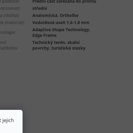
il podešve
:
Přední část zařezaná do profilu
onsivnost
:
střední
ka (vložka)
:
Anatomická, Ortholite
ek (materiál)
:
Vodotěsná useň 1,6-1,8 mm
Adaptive Shape Technology,
nologie
:
Edge Frame
nní
Technický terén, skalní
atibilita
:
povrchy, turistické stezky
 jejich