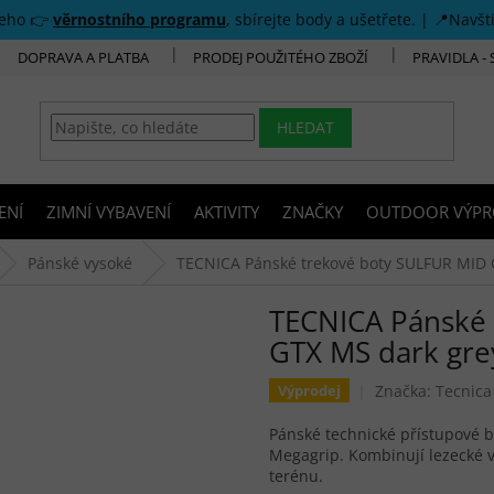
šeho 👉
věrnostního programu
, sbírejte body a ušetřete. | 📍Navšt
DOPRAVA A PLATBA
PRODEJ POUŽITÉHO ZBOŽÍ
PRAVIDLA -
HLEDAT
ENÍ
ZIMNÍ VYBAVENÍ
AKTIVITY
ZNAČKY
OUTDOOR VÝPR
Pánské vysoké
TECNICA Pánské trekové boty SULFUR MID 
TECNICA Pánské 
GTX MS dark gre
Značka:
Tecnica
Výprodej
Pánské technické přístupové
Megagrip. Kombinují lezecké v
terénu.