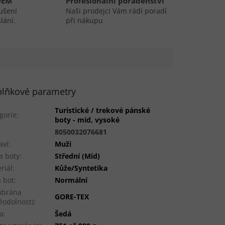
DEM
Profesionální poradenství
ušení
Naši prodejci Vám rádi poradí
lání.
při nákupu
lňkové parametry
Turistické / trekové pánské
gorie
:
boty - mid, vysoké
:
8050032076681
aví
:
Muži
a boty
:
Střední (Mid)
riál
:
Kůže/Syntetika
a bot
:
Normální
brána
GORE-TEX
ěodolnost)
:
a
:
Šedá