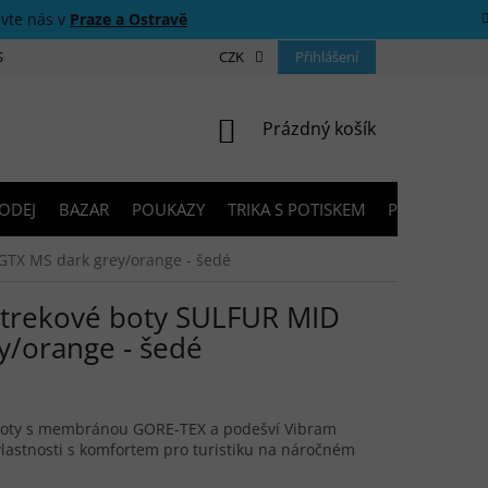
ivte nás v
Praze a Ostravě
 SOUTĚŽE
O NÁS
PRODEJNY
CZK
KONTAKTY
Přihlášení
PORADNA
NÁKUPNÍ KOŠÍK
Prázdný košík
ODEJ
BAZAR
POUKAZY
TRIKA S POTISKEM
PŮJČOVNA V
GTX MS dark grey/orange - šedé
trekové boty SULFUR MID
y/orange - šedé
 boty s membránou GORE-TEX a podešví Vibram
lastnosti s komfortem pro turistiku na náročném