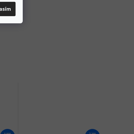
asím
5 899
7 290