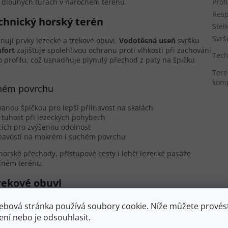
a dlouhých túrách v náročném terénu.
Prof
Resp
chnický horský terén
Stél
Svrš
ují prvky lezecké a trekové obuvi.
Vodotěsná useň
svršku
fort
zajišťuje spolehlivou ochranu proti vlhkosti při zachování
Tech
o profilu, což usnadňuje plynulý přechod z paty na špičku
Teré
komp
ůzném povrchu
nou špičkou pro lepší přilnavost na skalách
í tuhost při lezeckých pohybech
ích pro zvýšenou odolnost
ilnavostí na mokrém i suchém povrchu
orské přechody, přístupové cesty i lehčí lezecké pasáže
očném terénu.
rekové obuvi
 dlouhodobé zdraví nohou při náročných aktivitách.
ebová stránka používá soubory cookie. Níže můžete provést
iziko nestability kotníku. Středně vysoký zdvih paty (drop
ení nebo je odsouhlasit.
ním zátěže kotníku a zachováním flexibility potřebné pro