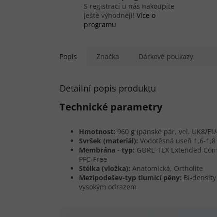
S registrací u nás nakoupíte
ještě výhodněji!
Více o
programu
Popis
Značka
Dárkové poukazy
Detailní popis produktu
Technické parametry
Hmotnost:
960 g (pánské pár, vel. UK8/EU
Svršek (materiál):
Vodotěsná useň 1,6-1,
Membrána - typ:
GORE-TEX Extended Com
PFC-Free
Stélka (vložka):
Anatomická, Ortholite
Mezipodešev-typ tlumící pěny:
Bi-density
vysokým odrazem