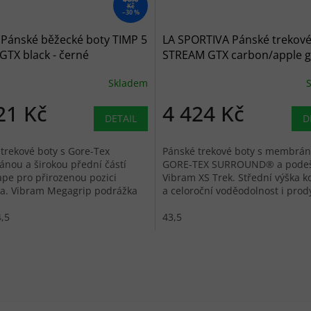
Kč
–30 %
Pánské běžecké boty TIMP 5
LA SPORTIVA Pánské trekové
GTX black - černé
STREAM GTX carbon/apple g
šedé
Skladem
21 Kč
4 424 Kč
DETAIL
D
trekové boty s Gore-Tex
Pánské trekové boty s membrá
nou a širokou přední částí
GORE-TEX SURROUND® a podeš
pe pro přirozenou pozici
Vibram XS Trek. Střední výška k
la. Vibram Megagrip podrážka
a celoroční voděodolnost i prod
m výstupky.
,5
43,5