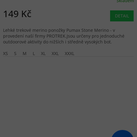
Skladem
149 Kč
DETAIL
Lehké trekové merino ponožky Pumax Stone Merino - v
provedení naší firmy PROTREK.Jsou určeny pro jednoduché
outdoorové aktivity do nižších i středně vysokých bot.
XS
S
M
L
XL
XXL
XXXL