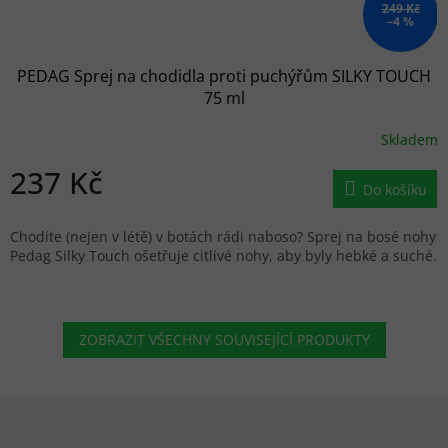
249 Kč
–4 %
PEDAG Sprej na chodidla proti puchýřům SILKY TOUCH
75 ml
Skladem
237 Kč
Do košíku
Chodíte (nejen v létě) v botách rádi naboso? Sprej na bosé nohy
Pedag Silky Touch ošetřuje citlivé nohy, aby byly hebké a suché.
ZOBRAZIT VŠECHNY SOUVISEJÍCÍ PRODUKTY
Zápatí