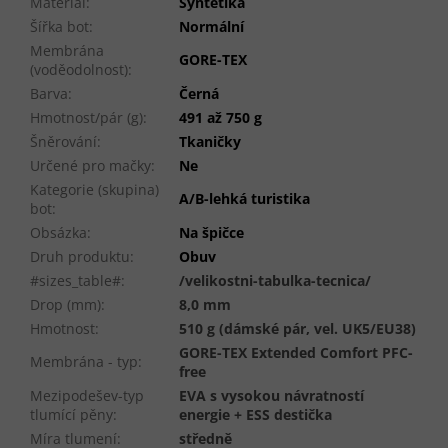
Materiál
:
Syntetika
Šířka bot
:
Normální
Membrána
GORE-TEX
(voděodolnost)
:
Barva
:
Černá
Hmotnost/pár (g)
:
491 až 750 g
Šněrování
:
Tkaničky
Určené pro mačky
:
Ne
Kategorie (skupina)
A/B-lehká turistika
bot
:
Obsázka
:
Na špičce
Druh produktu
:
Obuv
#sizes_table#
:
/velikostni-tabulka-tecnica/
Drop (mm)
:
8,0 mm
Hmotnost
:
510 g (dámské pár, vel. UK5/EU38)
GORE-TEX Extended Comfort PFC-
Membrána - typ
:
free
Mezipodešev-typ
EVA s vysokou návratností
tlumící pěny
:
energie + ESS destička
Míra tlumení
:
středně