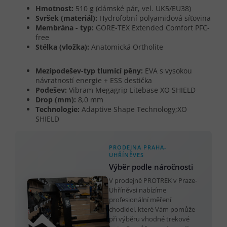
Hmotnost:
510 g (dámské pár, vel. UK5/EU38)
Svršek (materiál):
Hydrofobní polyamidová síťovina
Membrána - typ:
GORE-TEX Extended Comfort PFC-
free
Stélka (vložka):
Anatomická Ortholite
Mezipodešev-typ tlumící pěny:
EVA s vysokou
návratností energie + ESS destička
Podešev:
Vibram Megagrip Litebase XO SHIELD
Drop (mm):
8,0 mm
Technologie:
Adaptive Shape Technology;XO
SHIELD
PRODEJNA PRAHA-
UHŘÍNĚVES
Výběr podle náročnosti
V prodejně PROTREK v Praze-
Uhříněvsi nabízíme
profesionální měření
chodidel, které Vám pomůže
při výběru vhodné trekové