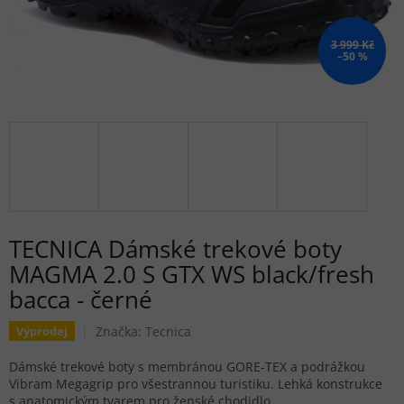
3 999 Kč
–50 %
TECNICA Dámské trekové boty
MAGMA 2.0 S GTX WS black/fresh
bacca - černé
Značka:
Tecnica
Výprodej
Dámské trekové boty s membránou GORE-TEX a podrážkou
Vibram Megagrip pro všestrannou turistiku. Lehká konstrukce
s anatomickým tvarem pro ženské chodidlo.