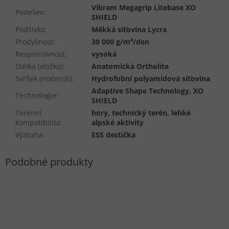
Vibram Megagrip Litebase XO
Podešev
:
SHIELD
Podšívka
:
Měkká síťovina Lycra
Prodyšnost
:
30 000 g/m²/den
Responsivnost
:
vysoká
Stélka (vložka)
:
Anatomická Ortholite
Svršek (materiál)
:
Hydrofobní polyamidová síťovina
Adaptive Shape Technology, XO
Technologie
:
SHIELD
Terénní
hory, technický terén, lehké
kompatibilita
:
alpské aktivity
Výztuha
:
ESS destička