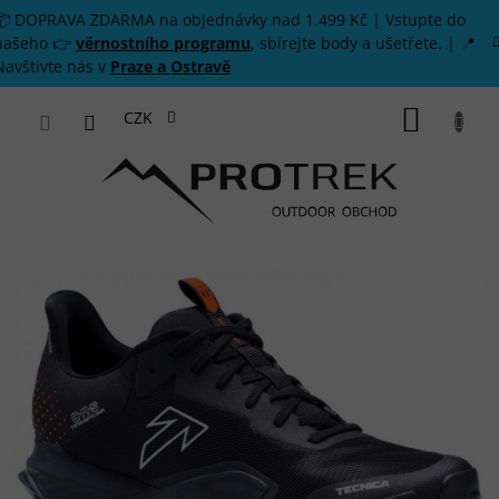
Přejít na obsah
📦 DOPRAVA ZDARMA na objednávky nad 1.499 Kč | Vstupte do
našeho 👉
věrnostního programu
, sbírejte body a ušetřete. | 📍
Navštivte nás v
Praze a Ostravě
NÁKUP
CZK