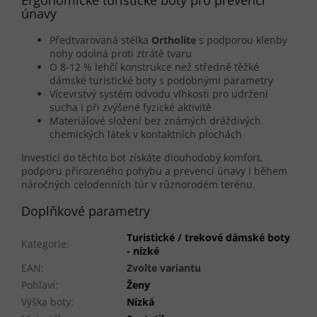
Ergonomické turistické boty pro prevenci
únavy
Předtvarovaná stélka
Ortholite
s podporou klenby
nohy odolná proti ztrátě tvaru
O 8-12 % lehčí konstrukce než středně těžké
dámské turistické boty s podobnými parametry
Vícevrstvý systém odvodu vlhkosti pro udržení
sucha i při zvýšené fyzické aktivitě
Materiálové složení bez známých dráždivých
chemických látek v kontaktních plochách
Investicí do těchto bot získáte dlouhodobý komfort,
podporu přirozeného pohybu a prevenci únavy i během
náročných celodenních túr v různorodém terénu.
Doplňkové parametry
Turistické / trekové dámské boty
Kategorie
:
- nízké
EAN
:
Zvolte variantu
Pohlaví
:
Ženy
Výška boty
:
Nízká