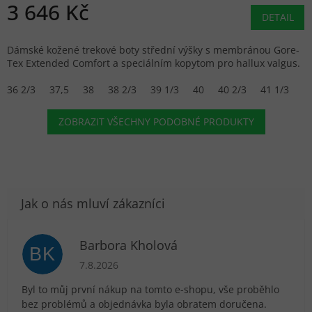
3 646 Kč
DETAIL
Dámské kožené trekové boty střední výšky s membránou Gore-
Tex Extended Comfort a speciálním kopytom pro hallux valgus.
36 2/3
37,5
38
38 2/3
39 1/3
40
40 2/3
41 1/3
ZOBRAZIT VŠECHNY PODOBNÉ PRODUKTY
Barbora Kholová
BK
Hodnocení obchodu je 5 z 5 hvězdiček.
7.8.2026
Byl to můj první nákup na tomto e-shopu, vše proběhlo
bez problémů a objednávka byla obratem doručena.