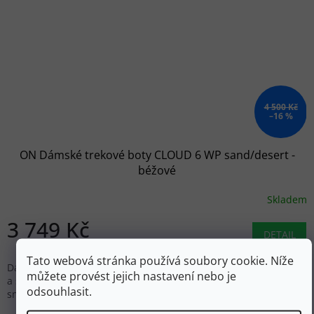
4 500 Kč
–16 %
ON Dámské trekové boty CLOUD 6 WP sand/desert -
béžové
Skladem
3 749 Kč
DETAIL
Tato webová stránka používá soubory cookie. Níže
Dámské multifunkční boty s voděodolnou membránou
můžete provést jejich nastavení nebo je
a systémem Zero-Gravity CloudTec. Rychlošněrování pro
odsouhlasit.
snadné nazutí, speciální podešev pro spolehlivou přilnavost.