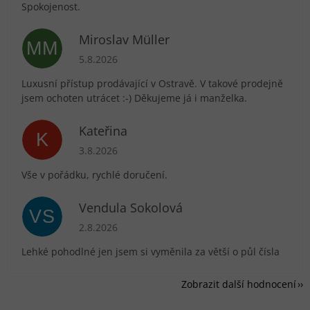
Spokojenost.
Miroslav Müller
MM
Hodnocení obchodu je 5 z 5 hvězdiček.
5.8.2026
Luxusní přístup prodávající v Ostravě. V takové prodejně
jsem ochoten utrácet :-) Děkujeme já i manželka.
Kateřina
K
Hodnocení obchodu je 5 z 5 hvězdiček.
3.8.2026
Vše v pořádku, rychlé doručení.
Vendula Sokolová
VS
Hodnocení obchodu je 5 z 5 hvězdiček.
2.8.2026
Lehké pohodlné jen jsem si vyměnila za větší o půl čísla
Zobrazit další hodnocení