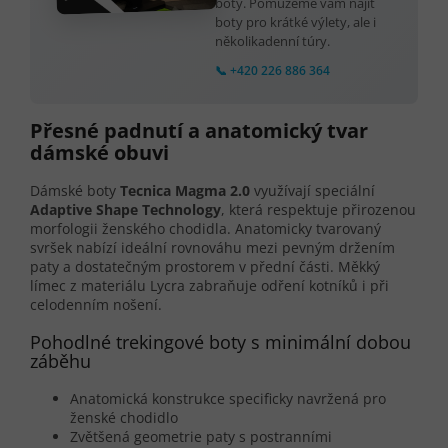
boty. Pomůžeme vám najít
boty pro krátké výlety, ale i
několikadenní túry.
📞 +420 226 886 364
Přesné padnutí a anatomický tvar
dámské obuvi
Dámské boty
Tecnica Magma 2.0
využívají speciální
Adaptive Shape Technology
, která respektuje přirozenou
morfologii ženského chodidla. Anatomicky tvarovaný
svršek nabízí ideální rovnováhu mezi pevným držením
paty a dostatečným prostorem v přední části. Měkký
límec z materiálu Lycra zabraňuje odření kotníků i při
celodenním nošení.
Pohodlné trekingové boty s minimální dobou
záběhu
Anatomická konstrukce specificky navržená pro
ženské chodidlo
Zvětšená geometrie paty s postranními