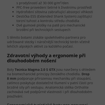
s prodyšností až 30 000 g/m²/den
PFC-free provedení šetrné k životnímu prostředí
Hydrofobní síťovina zabraňující absorpci vlhkosti
Destička ESS (Extended Shank System) zajišťující
torzní tuhost a kontrolu středu chodidla
Dvě gumové plošky na patě pro mechanické
brzdění při technických sestupech
S těmito botami získáte spolehlivého partnera pro
udržované stezky i náročnější technický terén včetně
lehčích alpských aktivit za každého počasí.
Zdravotní výhody a ergonomie při
dlouhodobém nošení
Boty
Tecnica Magma 2.0 S GTX
jsou navrženy s ohledem
na biomechanické principy ženského chodidla.
Drop
8 mm
podporuje přirozenou mechaniku při stoupání,
zatímco poskytuje dostatečné tlumení v patní části pro
brzdné síly při sestupu. Anatomická stélka Ortholite
zachovává své podpůrné vlastnosti i při dlouhodobém
používání.