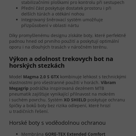
stabilizačními ploškami pro kontrolu při sestupech
Přední část poskytuje dostatek prostoru i při
delších túrách a otékání nohou
Integrovaný šněrovací systém umožňuje
přizpůsobení v oblasti nártu
Díky promyšlenému designu získáte boty, které perfektně
padnou hned od prvního použití a poskytují optimální
oporu i na dlouhých trasách v náročném terénu.
Výkon a odolnost trekovych bot na
horských stezkách
Model
Magma 2.0 S GTX
kombinuje lehkost s technickými
vlastnostmi pro všestranné použití v horách.
Vibram
Megagrip
podrážka inspirovaná dezénem MTB
pneumatik zajišťuje vynikající přilnavost na mokrém
i suchém povrchu. Systém
XO SHIELD
poskytuje ochranu
špičky a boků boty bez rizika odlepení, které hrozí
u tradičních řešení.
Horské boty s voděodolnou ochranou
Membrána
GORE-TEX Extended Comfort