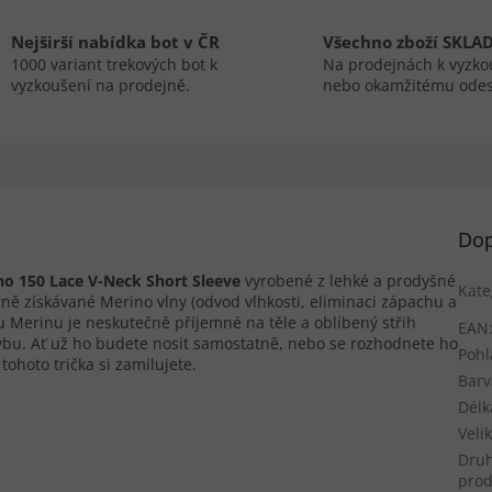
Nejširší nabídka bot v ČR
Všechno zboží SKLA
1000 variant trekových bot k
Na prodejnách k vyzko
vyzkoušení na prodejně.
nebo okamžitému odes
Dop
o 150 Lace V-Neck Short Sleeve
vyrobené z lehké a prodyšné
Kate
rně získávané Merino vlny (odvod vlhkosti, eliminaci zápachu a
 Merinu je neskutečně příjemné na těle a oblíbený střih
EAN
ybu. Ať už ho budete nosit samostatně, nebo se rozhodnete ho
Pohl
tohoto trička si zamilujete.
Barv
Délk
Veli
Dru
pro