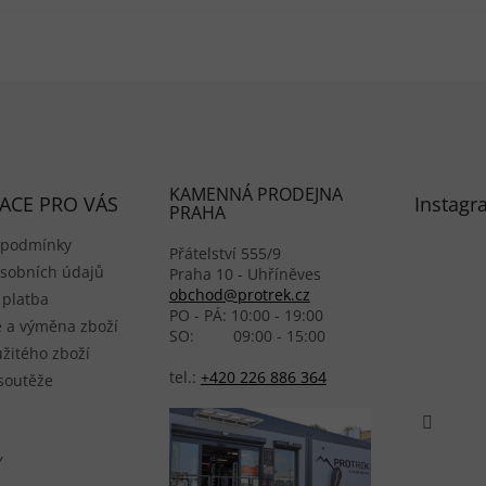
KAMENNÁ PRODEJNA
ACE PRO VÁS
Instagr
PRAHA
 podmínky
Přátelství 555/9
sobních údajů
Praha 10 - Uhříněves
obchod@protrek.cz
 platba
PO - PÁ: 10:00 - 19:00
 a výměna zboží
SO: 09:00 - 15:00
žitého zboží
tel.:
+420 226 886 364
 soutěže
Y