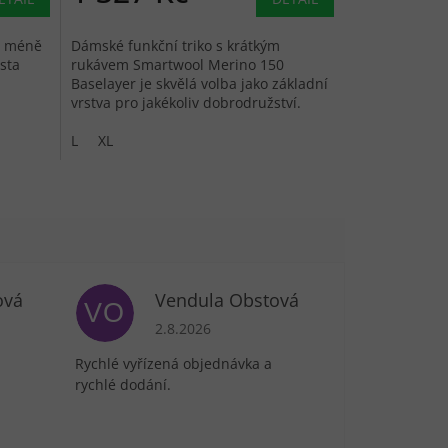
 i méně
Dámské funkční triko s krátkým
rsta
rukávem Smartwool Merino 150
Baselayer je skvělá volba jako základní
vrstva pro jakékoliv dobrodružství.
L
XL
ová
Vendula Obstová
VO
je 5 z 5 hvězdiček.
Hodnocení obchodu je 5 z 5 hvězdiček.
2.8.2026
Rychlé vyřízená objednávka a
rychlé dodání.