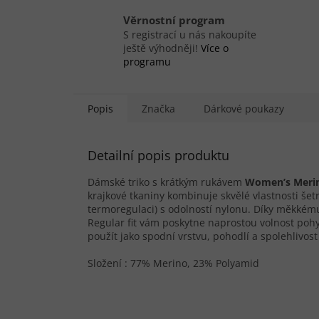
Věrnostní program
S registrací u nás nakoupíte
ještě výhodněji!
Více o
programu
Popis
Značka
Dárkové poukazy
Detailní popis produktu
Dámské triko s krátkým rukávem
Women’s Merin
krajkové tkaniny kombinuje skvělé vlastnosti šet
termoregulaci) s odolností nylonu. Díky měkkému
Regular fit vám poskytne naprostou volnost poh
použít jako spodní vrstvu, pohodlí a spolehlivost 
Složení : 77% Merino, 23% Polyamid