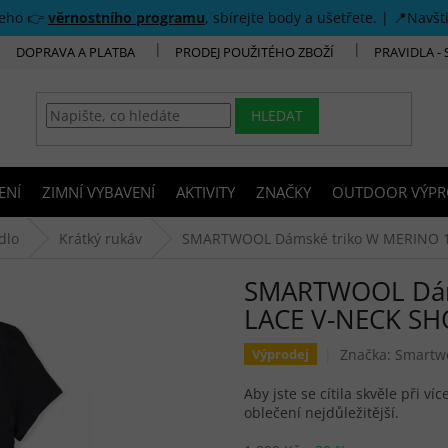
šeho 👉
věrnostního programu
, sbírejte body a ušetřete. | 📍Navšt
DOPRAVA A PLATBA
PRODEJ POUŽITÉHO ZBOŽÍ
PRAVIDLA -
HLEDAT
ENÍ
ZIMNÍ VYBAVENÍ
AKTIVITY
ZNAČKY
OUTDOOR VÝPR
dlo
Krátký rukáv
SMARTWOOL Dámské triko W MERINO 15
SMARTWOOL Dám
LACE V-NECK SHO
Značka:
Smartw
Výprodej
Aby jste se cítila skvěle při ví
oblečení nejdůležitější.