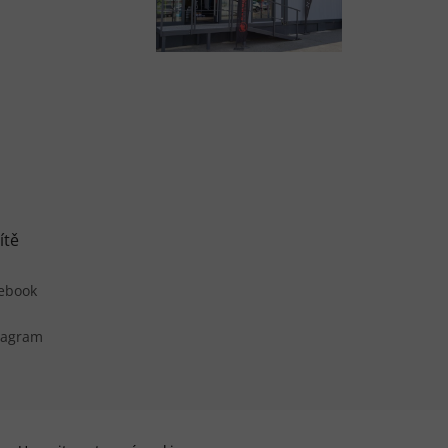
ítě
ebook
tagram