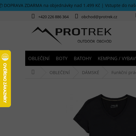
Přejít na obsah
📦 DOPRAVA ZDARMA na objednávky nad 1.499 Kč | Vstupte do na
+420 226 886 364
obchod@protrek.cz
OBLEČENÍ
BOTY
BATOHY
KEMPING / VYBAV
Domů
OBLEČENÍ
DÁMSKÉ
Funkční prá