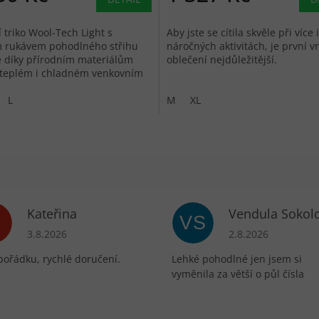
 triko Wool-Tech Light s
Aby jste se cítila skvěle při více
m rukávem pohodlného střihu
náročných aktivitách, je první v
 díky přírodním materiálům
oblečení nejdůležitější.
 teplém i chladném venkovním
a má neutralizační účinek
L
M
XL
Kateřina
Vendula Sokol
VS
ek.
Hodnocení obchodu je 5 z 5 hvězdiček.
Hodnocení obchodu 
3.8.2026
2.8.2026
pořádku, rychlé doručení.
Lehké pohodlné jen jsem si
vyměnila za větší o půl čísla