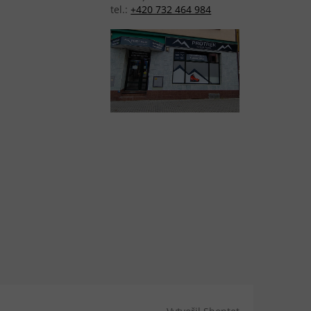
tel.:
+420 732 464 984