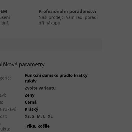
DEM
Profesionální poradenství
ušení
Naši prodejci Vám rádi poradí
lání.
při nákupu
lňkové parametry
Funkční dámské prádlo krátký
gorie
:
rukáv
:
Zvolte variantu
aví
:
Ženy
a
:
Černá
a rukávů
:
Krátký
kost
:
XS, S, M, L, XL
h
Trika, košile
duktu
: