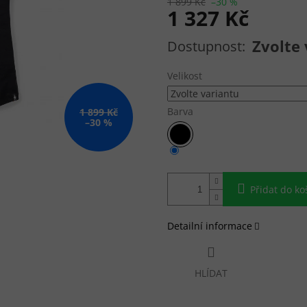
1 899 Kč
–30 %
1 327 Kč
Měrná cena:
Zvolte 
Velikost
Barva
1 899 Kč
–30 %
Přidat do ko
Detailní informace
HLÍDAT