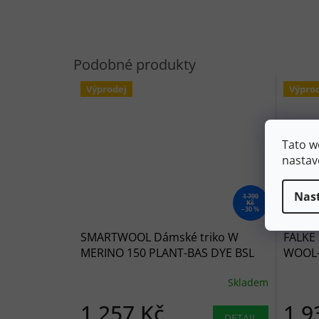
Výprodej
Výpro
Tato w
nastav
Nas
1 799
Kč
–30 %
SMARTWOOL Dámské triko W
FALKE 
MERINO 150 PLANT-BAS DYE BSL
WOOL-T
SHORT SLEEVE B
modr
Skladem
sumsndchrymngowsh – oranžové
1 257 Kč
1 9
DETAIL