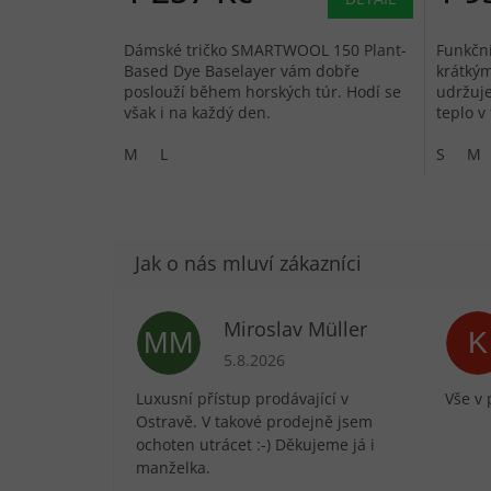
Dámské tričko SMARTWOOL 150 Plant-
Funkční
Based Dye Baselayer vám dobře
krátký
poslouží během horských túr. Hodí se
udržuje
však i na každý den.
teplo v
počasí 
M
L
proti...
S
M
Miroslav Müller
MM
K
Hodnocení obchodu je 5 z 5 hvězdič
5.8.2026
Luxusní přístup prodávající v
Vše v 
Ostravě. V takové prodejně jsem
ochoten utrácet :-) Děkujeme já i
manželka.