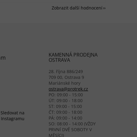
Zobrazit další hodnocení
KAMENNÁ PRODEJNA
am
OSTRAVA
28. října 886/249
709 00, Ostrava 9
Mariánské hory
ostrava@protrek.cz
PO: 09:00 - 15:00
ÚT: 09:00 - 18:00
ST: 09:00 - 15:00
ČT: 09:00 - 18:00
Sledovat na
PÁ: 09:00 - 14:00
Instagramu
SO: 08:00 - 14:00 (VŽDY
PRVNÍ DVĚ SOBOTY V
MĚSÍCI)