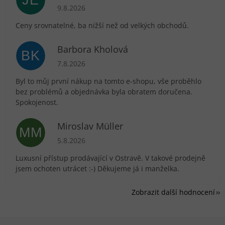
JE
Hodnocení obchodu je 5 z 5 hvězdiček.
9.8.2026
Ceny srovnatelné, ba nižší než od velkých obchodů.
Barbora Kholová
BK
Hodnocení obchodu je 5 z 5 hvězdiček.
7.8.2026
Byl to můj první nákup na tomto e-shopu, vše proběhlo
bez problémů a objednávka byla obratem doručena.
Spokojenost.
Miroslav Müller
MM
Hodnocení obchodu je 5 z 5 hvězdiček.
5.8.2026
Luxusní přístup prodávající v Ostravě. V takové prodejně
jsem ochoten utrácet :-) Děkujeme já i manželka.
Zobrazit další hodnocení
Zápatí