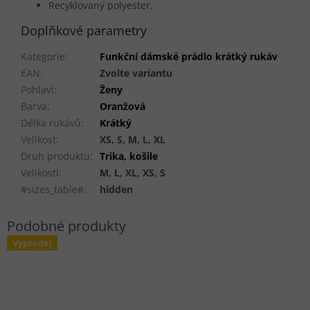
Recyklovaný polyester.
Doplňkové parametry
Kategorie
:
Funkční dámské prádlo krátký rukáv
EAN
:
Zvolte variantu
Pohlaví
:
Ženy
Barva
:
Oranžová
Délka rukávů
:
Krátký
Velikost
:
XS, S, M, L, XL
Druh produktu
:
Trika, košile
Velikosti
:
M, L, XL, XS, S
#sizes_table#
:
hidden
Výprodej