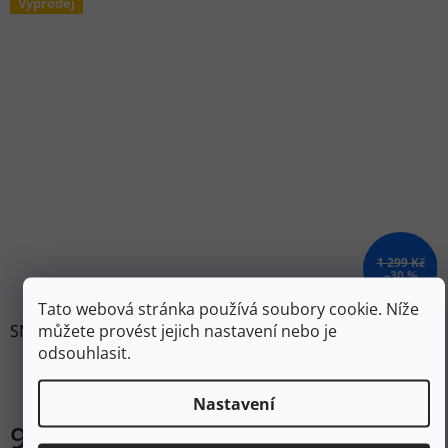
Výprodej
1 299 Kč
–30 %
Tato webová stránka používá soubory cookie. Níže
můžete provést jejich nastavení nebo je
SMARTWOOL Dámské triko W MERINO SPORT 120 SHORT
odsouhlasit.
SLEEVE fiji flower h – růžové
Skladem
Nastavení
907 Kč
DETAIL