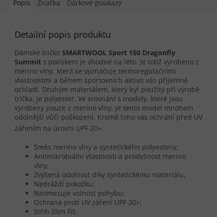
Popis
Značka
Dárkové poukazy
Detailní popis produktu
Dámské tričko
SMARTWOOL Sport 150 Dragonfly
Summit
s potiskem je vhodné na léto. Je totiž vyrobeno z
merino vlny, která se vyznačuje termoregulačními
vlastnostmi a během sportovních aktivit vás příjemně
ochladí. Druhým materiálem, který byl použitý při výrobě
trička, je polyester. Ve srovnání s modely, které jsou
vyrobeny pouze z merino vlny, je tento model mnohem
odolnější vůči poškození. Kromě toho vás ochrání před UV
zářením na úrovni
UPF
20+.
Směs merino vlny a syntetického polyesteru;
Antimikrobiální vlastnosti a prodyšnost merino
vlny;
Zvýšená odolnost díky syntetickému materiálu;
Nedráždí pokožku;
Neomezuje volnost pohybu;
Ochrana proti UV záření
UPF
20+;
Střih Slim Fit;