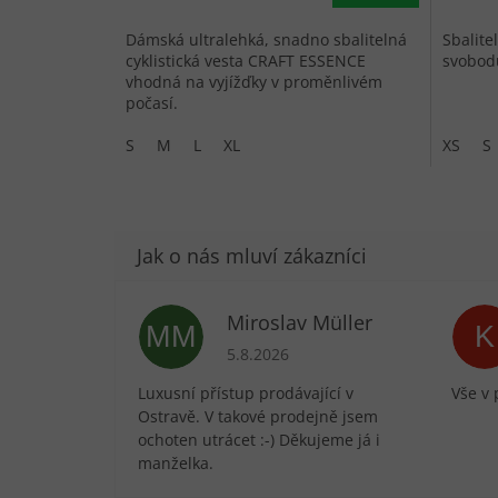
Dámská ultralehká, snadno sbalitelná
Sbalite
cyklistická vesta CRAFT ESSENCE
svobod
vhodná na vyjížďky v proměnlivém
počasí.
S
M
L
XL
XS
S
Miroslav Müller
MM
K
Hodnocení obchodu je 5 z 5 hvězdič
5.8.2026
Luxusní přístup prodávající v
Vše v 
Ostravě. V takové prodejně jsem
ochoten utrácet :-) Děkujeme já i
manželka.