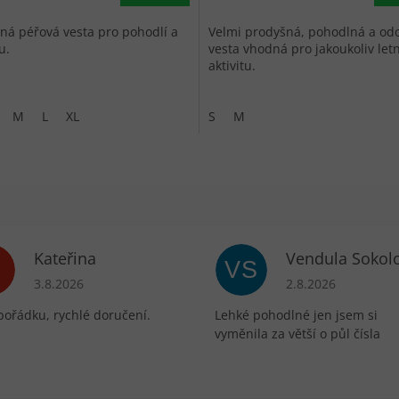
lná péřová vesta pro pohodlí a
Velmi prodyšná, pohodlná a od
u.
vesta vhodná pro jakoukoliv letn
aktivitu.
M
L
XL
S
M
Kateřina
Vendula Sokol
VS
ek.
Hodnocení obchodu je 5 z 5 hvězdiček.
Hodnocení obchodu 
3.8.2026
2.8.2026
pořádku, rychlé doručení.
Lehké pohodlné jen jsem si
vyměnila za větší o půl čísla