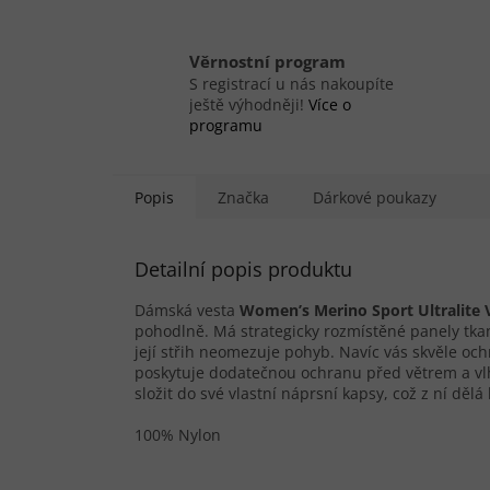
Věrnostní program
S registrací u nás nakoupíte
ještě výhodněji!
Více o
programu
Popis
Značka
Dárkové poukazy
Detailní popis produktu
Dámská vesta
Women’s Merino Sport Ultralite 
pohodlně. Má strategicky rozmístěné panely tkan
její střih neomezuje pohyb. Navíc vás skvěle ochr
poskytuje dodatečnou ochranu před větrem a vlhko
složit do své vlastní náprsní kapsy, což z ní dě
100% Nylon