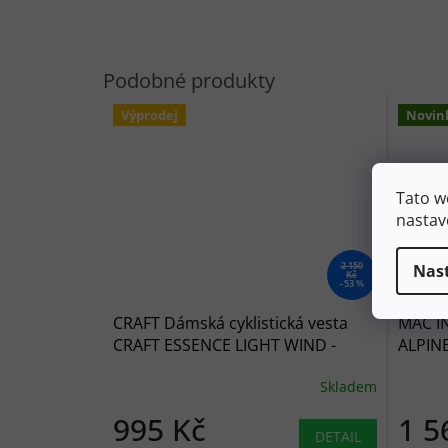
Výprodej
Novin
Tato w
nastav
2 150
Nas
Kč
–53 %
CRAFT Dámská cyklistická vesta
MAC I
CRAFT ESSENCE LIGHT WIND -
ALPIN
oranžová
Skladem
995 Kč
1 5
DETAIL