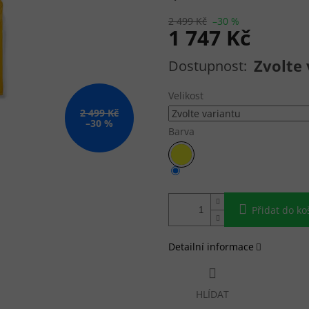
2 499 Kč
–30 %
1 747 Kč
Měrná cena:
Zvolte 
Velikost
2 499 Kč
–30 %
Barva
Přidat do ko
Detailní informace
HLÍDAT