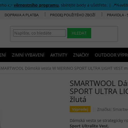
šeho 👉
věrnostního programu
, sbírejte body a ušetřete. | 📍Navšt
DOPRAVA A PLATBA
PRODEJ POUŽITÉHO ZBOŽÍ
PRAVIDLA -
HLEDAT
ENÍ
ZIMNÍ VYBAVENÍ
AKTIVITY
ZNAČKY
OUTDOOR VÝPR
SMARTWOOL Dámská vesta W MERINO SPORT ULTRA LIGHT VEST man
SMARTWOOL Dám
SPORT ULTRA LI
žlutá
Značka:
Smartw
Výprodej
Dámská vesta se strategicky 
Sport Ultralite Vest.