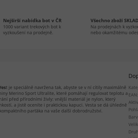
Nejširší nabídka bot v ČR
Všechno zboží SKLA
1000 variant trekových bot k
Na prodejnách k vyzko
vyzkoušení na prodejně.
nebo okamžitému odes
Dop
Ves
t je speciálně navržena tak, abyste se v ní cítily maximálně
Kate
iny Merino Sport Ultralite, které pomáhají regulovat teplotu a
EAN
ání před přírodními živly: vnější materiál je nylon, který
Aktiv
stí, a jistě oceníte i praktickou kapuci. Vesta se dá úhledně
Pohl
lá kompaktního parťáka na vaše další dobrodružství.
Barv
Veli
Druh