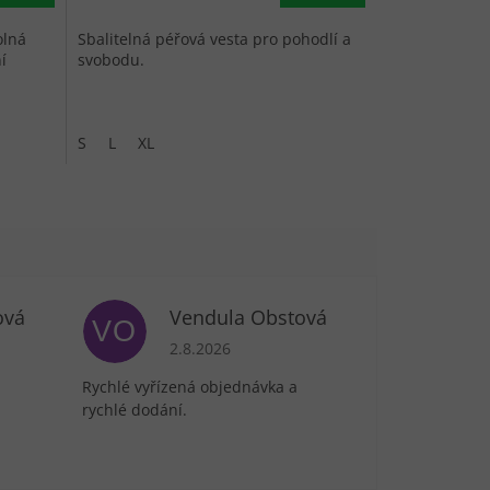
olná
Sbalitelná péřová vesta pro pohodlí a
í
svobodu.
S
L
XL
ová
Vendula Obstová
VO
je 5 z 5 hvězdiček.
Hodnocení obchodu je 5 z 5 hvězdiček.
2.8.2026
Rychlé vyřízená objednávka a
rychlé dodání.