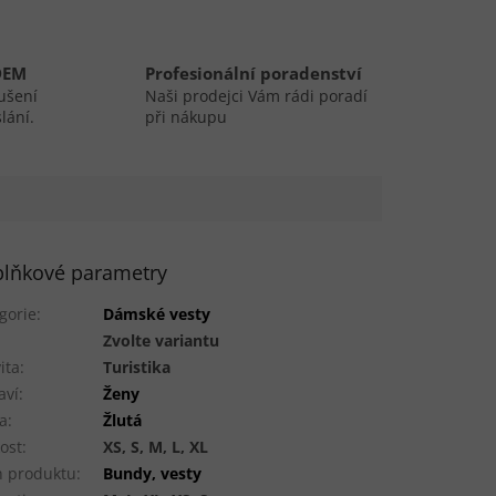
DEM
Profesionální poradenství
ušení
Naši prodejci Vám rádi poradí
lání.
při nákupu
lňkové parametry
gorie
:
Dámské vesty
:
Zvolte variantu
ita
:
Turistika
aví
:
Ženy
a
:
Žlutá
kost
:
XS, S, M, L, XL
 produktu
:
Bundy, vesty