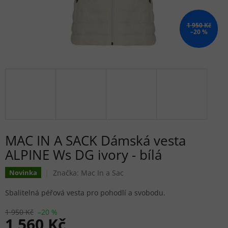
1 950 Kč
–20 %
MAC IN A SACK Dámská vesta
ALPINE Ws DG ivory - bílá
Značka:
Mac In a Sac
Novinka
Sbalitelná péřová vesta pro pohodlí a svobodu.
1 950 Kč
–20 %
1 560 Kč