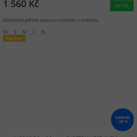
1 560 Kč
DETAIL
Sbalitelná péřová vesta pro pohodlí a svobodu.
XS
S
M
L
XL
Výprodej
3 250 Kč
–50 %