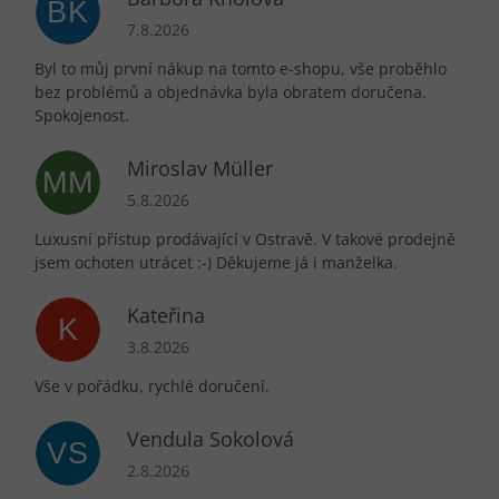
BK
Hodnocení obchodu je 5 z 5 hvězdiček.
7.8.2026
Byl to můj první nákup na tomto e-shopu, vše proběhlo
bez problémů a objednávka byla obratem doručena.
Spokojenost.
Miroslav Müller
MM
Hodnocení obchodu je 5 z 5 hvězdiček.
5.8.2026
Luxusní přístup prodávající v Ostravě. V takové prodejně
jsem ochoten utrácet :-) Děkujeme já i manželka.
Kateřina
K
Hodnocení obchodu je 5 z 5 hvězdiček.
3.8.2026
Vše v pořádku, rychlé doručení.
Vendula Sokolová
VS
Hodnocení obchodu je 5 z 5 hvězdiček.
2.8.2026