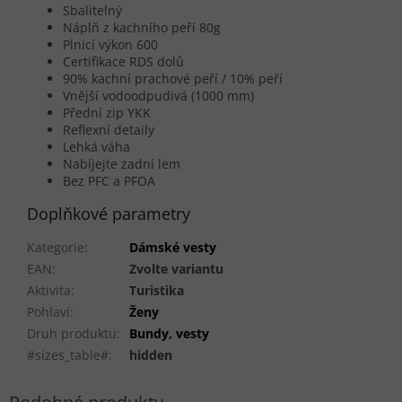
Sbalitelný
Náplň z kachního peří 80g
Plnicí výkon 600
Certifikace RDS dolů
90% kachní prachové peří / 10% peří
Vnější vodoodpudivá (1000 mm)
Přední zip YKK
Reflexní detaily
Lehká váha
Nabíjejte zadní lem
Bez PFC a PFOA
Doplňkové parametry
Kategorie
:
Dámské vesty
EAN
:
Zvolte variantu
Aktivita
:
Turistika
Pohlaví
:
Ženy
Druh produktu
:
Bundy, vesty
#sizes_table#
:
hidden