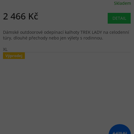
Skladem
2 466 Kč
DETAIL
Dámské outdoorové odepínací kalhoty TREK LADY na celodenní
túry, dlouhé přechody nebo jen výlety s rodinnou.
XL
Výprodej
4 420 Kč