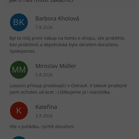
Barbora Kholová
BK
Hodnocení obchodu je 5 z 5 hvězdiček.
7.8.2026
Byl to můj první nákup na tomto e-shopu, vše proběhlo
bez problémů a objednávka byla obratem doručena.
Spokojenost.
Miroslav Müller
MM
Hodnocení obchodu je 5 z 5 hvězdiček.
5.8.2026
Luxusní přístup prodávající v Ostravě. V takové prodejně
jsem ochoten utrácet :-) Děkujeme já i manželka.
Kateřina
K
Hodnocení obchodu je 5 z 5 hvězdiček.
3.8.2026
Vše v pořádku, rychlé doručení.