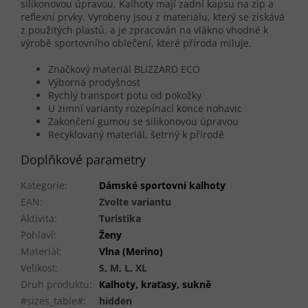
silikonovou úpravou. Kalhoty mají zadní kapsu na zip a
reflexní prvky. Vyrobeny jsou z materiálu, který se získává
z použitých plastů, a je zpracován na vlákno vhodné k
výrobě sportovního oblečení, které příroda miluje.
Značkový materiál BLIZZARD ECO
Výborná prodyšnost
Rychlý transport potu od pokožky
U zimní varianty rozepínací konce nohavic
Zakončení gumou se silikonovou úpravou
Recyklovaný materiál, šetrný k přírodě
Doplňkové parametry
Kategorie
:
Dámské sportovní kalhoty
EAN
:
Zvolte variantu
Aktivita
:
Turistika
Pohlaví
:
Ženy
Materiál
:
Vlna (Merino)
Velikost
:
S, M, L, XL
Druh produktu
:
Kalhoty, kraťasy, sukně
#sizes_table#
:
hidden