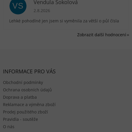
Vendula Sokolová
VS
Hodnocení obchodu je 5 z 5 hvězdiček.
2.8.2026
Lehké pohodlné jen jsem si vyměnila za větší o půl čísla
Zobrazit další hodnocení
Zápatí
INFORMACE PRO VÁS
Obchodní podmínky
Ochrana osobních údajů
Doprava a platba
Reklamace a výměna zboží
Prodej použitého zboží
Pravidla - soutěže
O nás