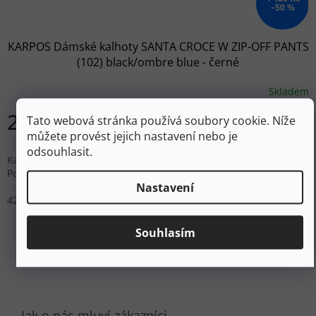
–50 %
KARPOS Dámské kalhoty SANTA CROCE W ZIP-OFF PANTS
(102) black/ombre blue - černé
Skladem
2 210 Kč
Tato webová stránka používá soubory cookie. Níže
DETAIL
můžete provést jejich nastavení nebo je
odsouhlasit.
Kalhoty, které lze pomocí zipu na stehně přeměnit na šortky.
Pohodlné a pružné. Ideální na turistiku a také na cestování.
Nastavení
42
Souhlasím
ZOBRAZIT VŠECHNY PODOBNÉ PRODUKTY