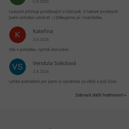
5.8.2026
Luxusní přístup prodávající v Ostravě. V takové prodejně
jsem ochoten utrácet :-) Děkujeme já i manželka.
Kateřina
K
Hodnocení obchodu je 5 z 5 hvězdiček.
3.8.2026
Vše v pořádku, rychlé doručení.
Vendula Sokolová
VS
Hodnocení obchodu je 5 z 5 hvězdiček.
2.8.2026
Lehké pohodlné jen jsem si vyměnila za větší o půl čísla
Zobrazit další hodnocení
Zápatí