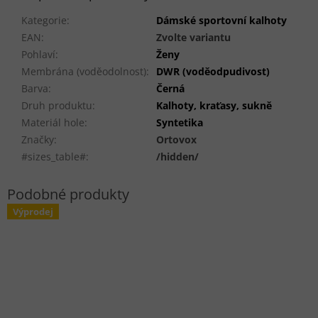
Kategorie
:
Dámské sportovní kalhoty
EAN
:
Zvolte variantu
Pohlaví
:
Ženy
Membrána (voděodolnost)
:
DWR (voděodpudivost)
Barva
:
Černá
Druh produktu
:
Kalhoty, kraťasy, sukně
Materiál hole
:
Syntetika
Značky
:
Ortovox
#sizes_table#
:
/hidden/
Výprodej