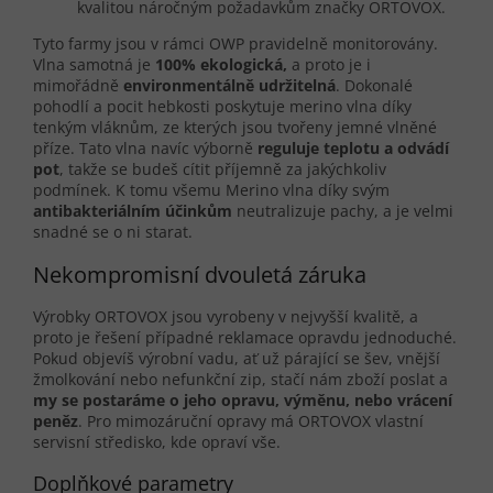
kvalitou náročným požadavkům značky ORTOVOX.
Tyto farmy jsou v rámci OWP pravidelně monitorovány.
Vlna samotná je
100% ekologická,
a proto je i
mimořádně
environmentálně udržitelná
. Dokonalé
pohodlí a pocit hebkosti poskytuje merino vlna díky
tenkým vláknům, ze kterých jsou tvořeny jemné vlněné
příze. Tato vlna navíc výborně
reguluje teplotu a odvádí
pot
, takže se budeš cítit příjemně za jakýchkoliv
podmínek. K tomu všemu Merino vlna díky svým
antibakteriálním účinkům
neutralizuje pachy, a je velmi
snadné se o ni starat.
Nekompromisní dvouletá záruka
Výrobky ORTOVOX jsou vyrobeny v nejvyšší kvalitě, a
proto je řešení případné reklamace opravdu jednoduché.
Pokud objevíš výrobní vadu, ať už párající se šev, vnější
žmolkování nebo nefunkční zip, stačí nám zboží poslat a
my se postaráme o jeho opravu, výměnu, nebo vrácení
peněz
. Pro mimozáruční opravy má ORTOVOX vlastní
servisní středisko, kde opraví vše.
Doplňkové parametry