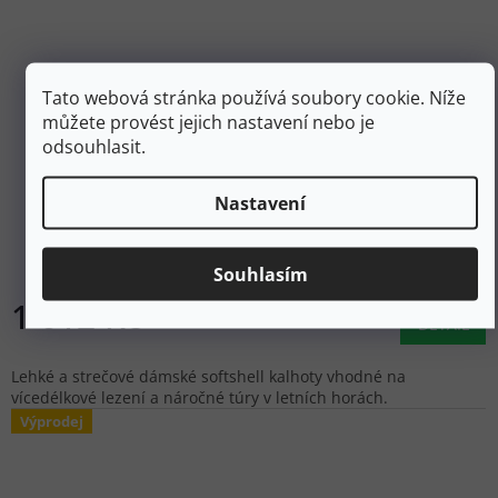
Tato webová stránka používá soubory cookie. Níže
můžete provést jejich nastavení nebo je
2 690 Kč
–40 %
odsouhlasit.
MOUNTAIN EQUIPMENT Dámské softshellové kalhoty
Nastavení
COMICI PANT
Skladem
Souhlasím
1 612 Kč
DETAIL
Lehké a strečové dámské softshell kalhoty vhodné na
vícedélkové lezení a náročné túry v letních horách.
Výprodej