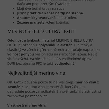
tlačit ani pod lezeckým úvazkem.
Mají dvě boční kapsy na ruce.
Jedna
praktická kapsa na zip na stehně.
Anatomicky tvarovaná
oblast kolen.
Zúžené manžety
kolem kotníků.
MERINO SHIELD ULTRA LIGHT
Odolnost a lehkost,
materiál MERINO SHIELD ULTRA
LIGHT je vyroben z
polyamidu a elastanu
. Je tenký a
elastický ve všech čtyřech směrech a zaručuje naprostou
volnost pohybu
bez ohledu na náročnost lezení. Navíc
skvěle dýchá, rychle schne a díky voděodolné úpravě
DWR bez obsahu PFC je také
voděodolný
.
Nejkvalitnější merino vlna
ORTOVOX používá pouze tu nejkvalitnější
merino vlnu z
Tasmánie
. Merino vlna je materiál, který časem
degraduje pouze zanedbatelně a své funkční vlastnosti si
zachovává po mnoho let.
Vlastnosti merino vlny: