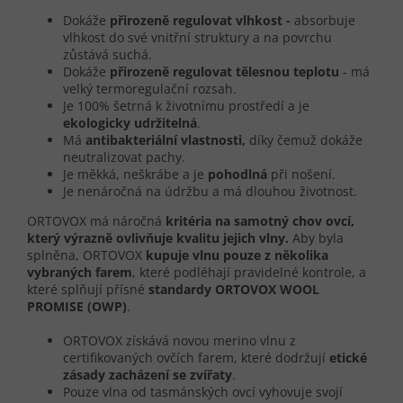
Dokáže
přirozeně regulovat vlhkost -
absorbuje
vlhkost do své vnitřní struktury a na povrchu
zůstává suchá.
Dokáže
přirozeně regulovat tělesnou teplotu
- má
velký termoregulační rozsah.
Je 100% šetrná k životnímu prostředí a je
ekologicky udržitelná
.
Má
antibakteriální vlastnosti,
díky čemuž dokáže
neutralizovat pachy.
Je měkká, neškrábe a je
pohodlná
při nošení.
Je nenáročná na údržbu a má dlouhou životnost.
ORTOVOX má náročná
kritéria na samotný chov ovcí,
který výrazně ovlivňuje kvalitu jejich vlny.
Aby byla
splněna, ORTOVOX
kupuje vlnu pouze z několika
vybraných farem
, které podléhají pravidelné kontrole, a
které splňují přísné
standardy
ORTOVOX WOOL
PROMISE (OWP)
.
ORTOVOX získává novou merino vlnu z
certifikovaných ovčích farem, které dodržují
etické
zásady zacházení se zvířaty
.
Pouze vlna od tasmánských ovcí vyhovuje svojí