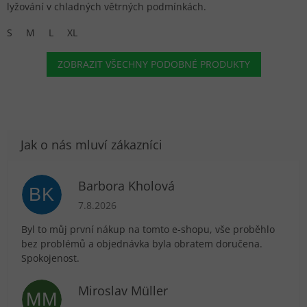
lyžování v chladných větrných podmínkách.
S
M
L
XL
ZOBRAZIT VŠECHNY PODOBNÉ PRODUKTY
Barbora Kholová
BK
Hodnocení obchodu je 5 z 5 hvězdiček.
7.8.2026
Byl to můj první nákup na tomto e-shopu, vše proběhlo
bez problémů a objednávka byla obratem doručena.
Spokojenost.
Miroslav Müller
MM
Hodnocení obchodu je 5 z 5 hvězdiček.