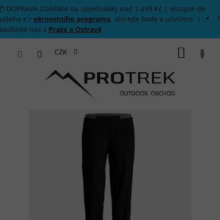
Přejít na obsah
📦 DOPRAVA ZDARMA na objednávky nad 1.499 Kč | Vstupte do
našeho 👉
věrnostního programu
, sbírejte body a ušetřete. | 📍
Navštivte nás v
Praze a Ostravě
NÁKUP
CZK