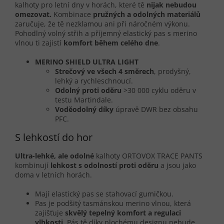
kalhoty pro letní dny v horách, které tě
nijak nebudou
omezovat.
Kombinace
pružných a odolných materiálů
zaručuje, že tě nezklamou ani při náročném výkonu.
Pohodlný volný střih a příjemný elastický pas s merino
vlnou ti zajistí
komfort během celého dne
.
MERINO SHIELD ULTRA LIGHT
Strečový ve všech 4 směrech
, prodyšný,
lehký a rychleschnoucí.
Odolný proti oděru
>30 000 cyklu oděru v
testu Martindale.
Voděodolný díky
úpravě DWR bez obsahu
PFC.
S lehkostí do hor
Ultra-lehké, ale odolné
kalhoty ORTOVOX TRACE PANTS
kombinují
lehkost s odolností proti oděru
a jsou jako
doma v letních horách.
Mají elastický pas se stahovací gumičkou.
Pas je podšitý tasmánskou merino vlnou, která
zajišťuje
skvělý tepelný komfort a regulaci
vlhkosti
. Pás tě díky plochému designu nebude