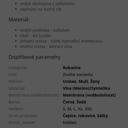
vnější skořepina z
softshellu
zapínání na suchý zip
Materiál:
Vnější podšívka - Softshell
Dlaň - AX Suede
Střední vrstva - 100% hydrofilní membrána
Vnitřní vrstva - Merino vlna
Doplňkové parametry
Kategorie
:
Rukavice
EAN
:
Zvolte variantu
Pohlaví
:
Unisex
,
Muži
,
Ženy
Materiál
:
Vlna (Merino)/Syntetika
Membrána (voděodolnost)
:
Membrána (voděodolnost)
Barva
:
Černá
,
Šedá
Velikost
:
S, M, L, XL, XXL
Druh produktu
:
Čepice, rukavice, šátky
#sizes_table#
:
hidden