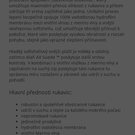
umožňuje maximální přenos vlhkosti z rukavice a přitom
udržuje tři vrstvy zajištěné jako jedna. Unikátní proces
lepení bezpečně spojuje 100% vodotěsnou hydrofilní
membránu mezi vnitřní vlnou z
merino vlny
a vnější
skořepinou softshellu, což umožňuje těsnější přilnutí k
pokožce, které vám poskytuje vysokou obratnost a rozsah
pohybu, stejně jako výrazné zlepšení přilnavosti.
Hladký
softshellový
vnější plášť je měkký a odolný,
zatímco dlaň AX Suede ™ poskytuje další vrstvu
kontroly. V kombinaci s vnitřní vložkou z merino vlny a
zapínáním na suchý zip poskytuje tato rukavice tu
správnou míru roztažení a zároveň vás udrží v suchu a
pohodlí.
Hlavní přednosti rukavic:
robustní a spolehlivé všestranné rukavice
udrží v suchu a teple za každého mokrého počasí
nepromokavé rukavice
jedinečně prodyšné
hydrofilní vodotěsná membrána
vnitřní
Merino vlna