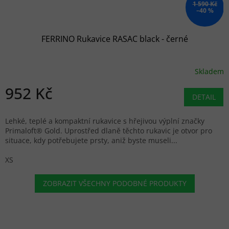
1 590 Kč
–40 %
FERRINO Rukavice RASAC black - černé
Skladem
952 Kč
DETAIL
Lehké, teplé a kompaktní rukavice s hřejivou výplní značky
Primaloft® Gold. Uprostřed dlaně těchto rukavic je otvor pro
situace, kdy potřebujete prsty, aniž byste museli...
XS
ZOBRAZIT VŠECHNY PODOBNÉ PRODUKTY