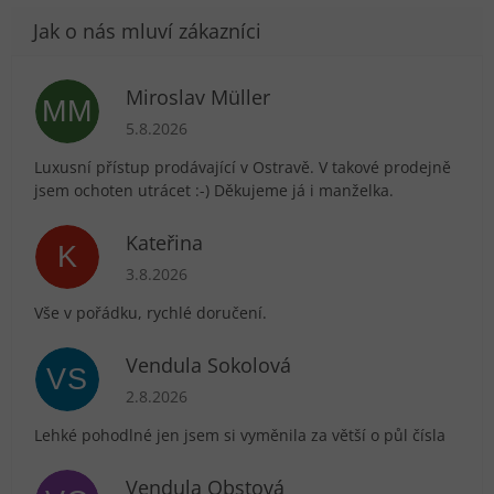
Miroslav Müller
MM
Hodnocení obchodu je 5 z 5 hvězdiček.
5.8.2026
Luxusní přístup prodávající v Ostravě. V takové prodejně
jsem ochoten utrácet :-) Děkujeme já i manželka.
Kateřina
K
Hodnocení obchodu je 5 z 5 hvězdiček.
3.8.2026
Vše v pořádku, rychlé doručení.
Vendula Sokolová
VS
Hodnocení obchodu je 5 z 5 hvězdiček.
2.8.2026
Lehké pohodlné jen jsem si vyměnila za větší o půl čísla
Vendula Obstová