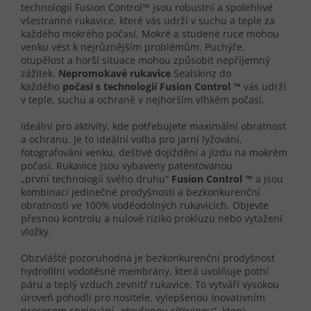
technologií Fusion Control™ jsou robustní a spolehlivé
všestranné rukavice, které vás udrží v suchu a teple za
každého mokrého počasí. Mokré a studené ruce mohou
venku vést k nejrůznějším problémům. Puchýře,
otupělost a horší situace mohou způsobit nepříjemný
zážitek.
Nepromokavé rukavice
Sealskinz do
každého
počasí s technologií Fusion Control ™
vás udrží
v teple, suchu a ochraně v nejhorším vlhkém počasí.
Ideální pro aktivity, kde potřebujete maximální obratnost
a ochranu. Je to ideální volba pro jarní lyžování,
fotografování venku, deštivé dojíždění a jízdu na mokrém
počasí. Rukavice jsou vybaveny patentovanou
„první technologií svého druhu“
Fusion Control ™
a jsou
kombinací jedinečné prodyšnosti a bezkonkurenční
obratnosti ve 100% voděodolných rukavicích. Objevte
přesnou kontrolu a nulové riziko prokluzu nebo vytažení
vložky.
Obzvláště pozoruhodná je bezkonkurenční prodyšnost
hydrofilní vodotěsné membrány, která uvolňuje potní
páru a teplý vzduch zevnitř rukavice. To vytváří vysokou
úroveň pohodlí pro nositele, vylepšenou inovativním
procesem spojování „otevřenou síťovinou“, který