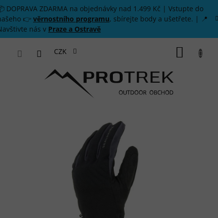
Přejít na obsah
📦 DOPRAVA ZDARMA na objednávky nad 1.499 Kč | Vstupte do
našeho 👉
věrnostního programu
, sbírejte body a ušetřete. | 📍
Navštivte nás v
Praze a Ostravě
NÁKUP
CZK