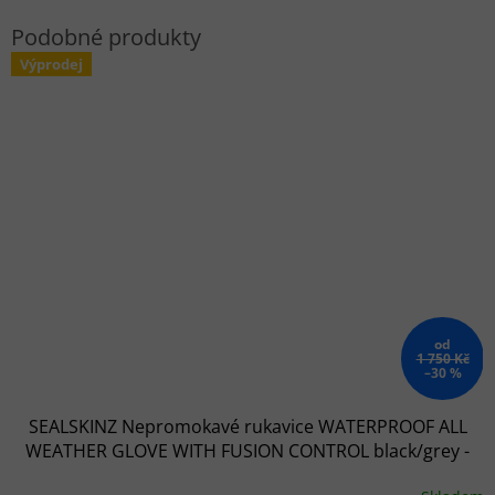
Výprodej
od
1 750 Kč
–30 %
SEALSKINZ Nepromokavé rukavice WATERPROOF ALL
WEATHER GLOVE WITH FUSION CONTROL black/grey -
černé