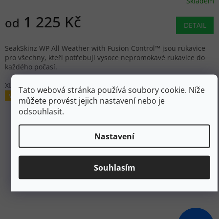
Skladem
1 225 Kč
od
DETAIL
SeakSkinz WP All Weather with Fusion Control™ jsou rukavice
pro všechny, kteří potřebují vysoce nepromokavé rukavice do
každého počasí.
XL
Tato webová stránka používá soubory cookie. Níže
Výprodej
můžete provést jejich nastavení nebo je
odsouhlasit.
Nastavení
Souhlasím