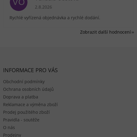
VO
Hodnocení obchodu je 5 z 5 hvězdiček.
2.8.2026
Rychlé vyřízená objednávka a rychlé dodání.
Zobrazit další hodnocení
Zápatí
INFORMACE PRO VÁS
Obchodní podmínky
Ochrana osobních údajů
Doprava a platba
Reklamace a výměna zboží
Prodej použitého zboží
Pravidla - soutěže
O nás
Prodejny