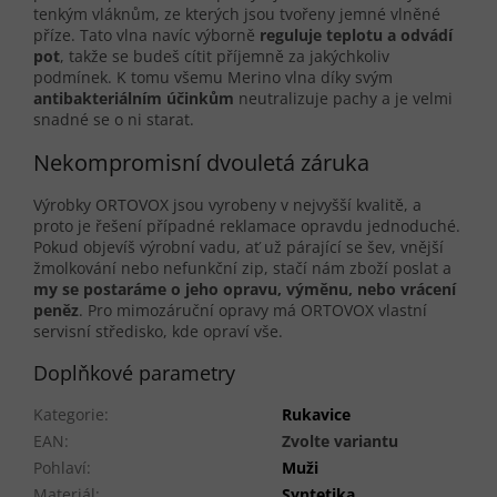
tenkým vláknům, ze kterých jsou tvořeny jemné vlněné
příze. Tato vlna navíc výborně
reguluje teplotu a odvádí
pot
, takže se budeš cítit příjemně za jakýchkoliv
podmínek. K tomu všemu Merino vlna díky svým
antibakteriálním účinkům
neutralizuje pachy a je velmi
snadné se o ni starat.
Nekompromisní dvouletá záruka
Výrobky ORTOVOX jsou vyrobeny v nejvyšší kvalitě, a
proto je řešení případné reklamace opravdu jednoduché.
Pokud objevíš výrobní vadu, ať už párající se šev, vnější
žmolkování nebo nefunkční zip, stačí nám zboží poslat a
my se postaráme o jeho opravu, výměnu, nebo vrácení
peněz
. Pro mimozáruční opravy má ORTOVOX vlastní
servisní středisko, kde opraví vše.
Doplňkové parametry
Kategorie
:
Rukavice
EAN
:
Zvolte variantu
Pohlaví
:
Muži
Materiál
:
Syntetika