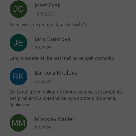
Josef Cvak
JC
Hodnocení obchodu je 5 z 5 hvězdiček.
10.8.2026
Velmi vstřícné jednání fy protek👍👍👍
Jana Exnerová
JE
Hodnocení obchodu je 5 z 5 hvězdiček.
9.8.2026
Ceny srovnatelné, ba nižší než od velkých obchodů.
Barbora Kholová
BK
Hodnocení obchodu je 5 z 5 hvězdiček.
7.8.2026
Byl to můj první nákup na tomto e-shopu, vše proběhlo
bez problémů a objednávka byla obratem doručena.
Spokojenost.
Miroslav Müller
MM
Hodnocení obchodu je 5 z 5 hvězdiček.
5.8.2026