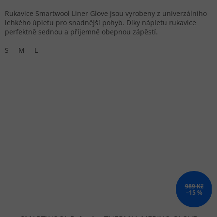
Rukavice Smartwool Liner Glove jsou vyrobeny z univerzálního
lehkého úpletu pro snadnější pohyb. Díky nápletu rukavice
perfektně sednou a příjemně obepnou zápěstí.
S
M
L
989 Kč
–15 %