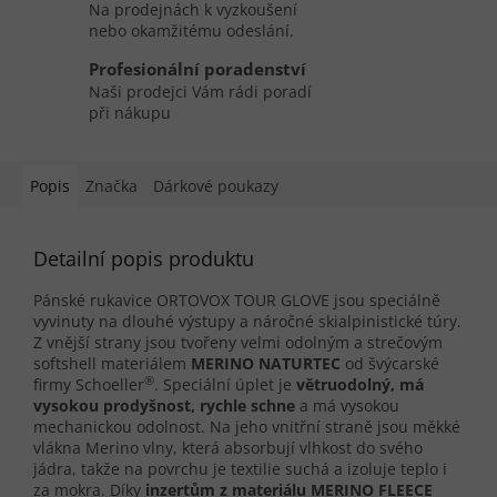
Na prodejnách k vyzkoušení
nebo okamžitému odeslání.
Profesionální poradenství
Naši prodejci Vám rádi poradí
při nákupu
Popis
Značka
Dárkové poukazy
Detailní popis produktu
Pánské rukavice ORTOVOX TOUR GLOVE jsou speciálně
vyvinuty na dlouhé výstupy a náročné skialpinistické túry.
Z vnější strany jsou tvořeny velmi odolným a strečovým
softshell materiálem
MERINO NATURTEC
od švýcarské
®
firmy Schoeller
. Speciální úplet je
větruodolný, má
vysokou prodyšnost, rychle schne
a má vysokou
mechanickou odolnost. Na jeho vnitřní straně jsou měkké
vlákna Merino vlny, která absorbují vlhkost do svého
jádra, takže na povrchu je textilie suchá a izoluje teplo i
za mokra. Díky
inzertům z materiálu MERINO FLEECE