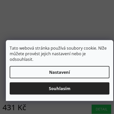
Tato webová stránka používá soubory cookie. Níže
můžete provést jejich nastavení nebo je
odsouhlasit.
619 Kč
–30 %
Nastavení
SMARTWOOL Rukavice LINER GLOVE pecan brown
heather - hnědé
Souhlasím
Skladem
431 Kč
DETAIL