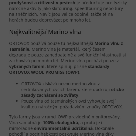
prodyšnost a citlivost v prstech
je předurčuje pro fyzicky
náročné aktivity jako skitouring, speedtouring nebo túry
na sněžnicích. Navíc jsou velice odolné, takže tě na
horách budou doprovázet po mnoho let.
Nejkvalitnější Merino vlna
ORTOVOX používá pouze tu nejkvalitnější
Merino vlnu z
Tasmánie
. Merino vlna je materiál, který časem
degraduje pouze zanedbatelně a své funkční vlastnosti si
zachovává po mnoho let. Merino vlna pochází pouze z
vybraných farem
, které splňují přísné
standardy
ORTOVOX WOOL PROMISE (OWP)
.
ORTOVOX získává novou merino vlnu z
certifikovaných ovčích farem, které dodržují
etické
zásady zacházení se zvířaty
.
Pouze vlna od tasmánských ovcí vyhovuje svojí
kvalitou náročným požadavkům značky ORTOVOX.
Tyto farmy jsou v rámci OWP pravidelně monitorovány.
Vlna samotná je
100% ekologická,
a proto je i
mimořádně
environmentálně udržitelná
. Dokonalé
pohodlí a pocit hebkosti poskytuje Merino vlna díky