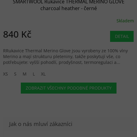
SMARTWOOL Rukavice THERMAL MERINO GLOVE
charcoal heather - černé
Skladem
840 Kč
DETAIL
RRukavice Thermal Merino Glove jsou vyrobeny ze 100% vlny
Merino a mají strukturu pleteniny, takže poskytují vše, co
potřebujete: vyšší pohodlí, prodyšnost, termoregulaci a...
XS
S
M
L
XL
ZOBRAZIT VŠECHNY PODOBNÉ PRODUKTY