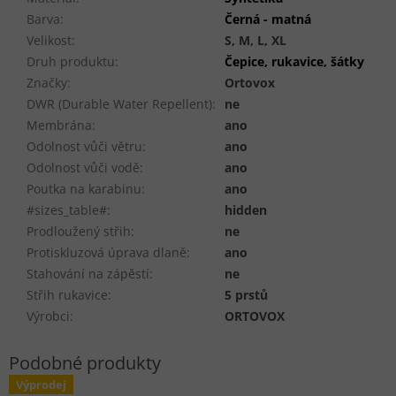
Barva
:
Černá - matná
Velikost
:
S, M, L, XL
Druh produktu
:
Čepice, rukavice, šátky
Značky
:
Ortovox
DWR (Durable Water Repellent)
:
ne
Membrána
:
ano
Odolnost vůči větru
:
ano
Odolnost vůči vodě
:
ano
Poutka na karabinu
:
ano
#sizes_table#
:
hidden
Prodloužený střih
:
ne
Protiskluzová úprava dlaně
:
ano
Stahování na zápěstí
:
ne
Střih rukavice
:
5 prstů
Výrobci
:
ORTOVOX
Výprodej