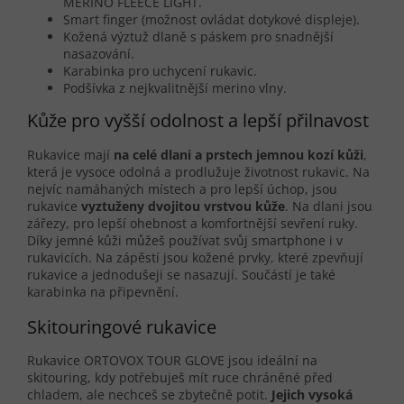
MERINO FLEECE LIGHT.
Smart finger (možnost ovládat dotykové displeje).
Kožená výztuž dlaně s páskem pro snadnější
nasazování.
Karabinka pro uchycení rukavic.
Podšívka z nejkvalitnější merino vlny.
Kůže pro vyšší odolnost a lepší přilnavost
Rukavice mají
na celé dlani a prstech jemnou kozí kůži
,
která je vysoce odolná a prodlužuje životnost rukavic. Na
nejvíc namáhaných místech a pro lepší úchop, jsou
rukavice
vyztuženy dvojitou vrstvou kůže
. Na dlani jsou
zářezy, pro lepší ohebnost a komfortnější sevření ruky.
Díky jemné kůži můžeš používat svůj smartphone i v
rukavicích. Na zápěstí jsou kožené prvky, které zpevňují
rukavice a jednodušeji se nasazují. Součástí je také
karabinka na připevnění.
Skitouringové rukavice
Rukavice ORTOVOX TOUR GLOVE jsou ideální na
skitouring, kdy potřebuješ mít ruce chráněné před
chladem, ale nechceš se zbytečně potit.
Jejich vysoká