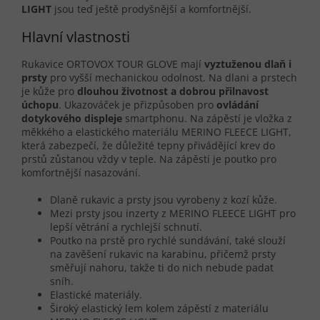
LIGHT
jsou teď ještě prodyšnější a komfortnější.
Hlavní vlastnosti
Rukavice ORTOVOX TOUR GLOVE mají
vyztuženou dlaň i
prsty
pro vyšší mechanickou odolnost. Na dlani a prstech
je kůže pro
dlouhou životnost a dobrou přilnavost
úchopu
. Ukazováček je přizpůsoben pro
ovládání
dotykového displeje
smartphonu. Na zápěstí je vložka z
měkkého a elastického materiálu MERINO FLEECE LIGHT,
která zabezpečí, že důležité tepny přivádějící krev do
prstů zůstanou vždy v teple. Na zápěstí je poutko pro
komfortnější nasazování.
Dlaně rukavic a prsty jsou vyrobeny z kozí kůže.
Mezi prsty jsou inzerty z MERINO FLEECE LIGHT pro
lepší větrání a rychlejší schnutí.
Poutko na prstě pro rychlé sundávání, také slouží
na zavěšení rukavic na karabinu, přičemž prsty
směřují nahoru, takže ti do nich nebude padat
sníh.
Elastické materiály.
Široký elastický lem kolem zápěstí z materiálu