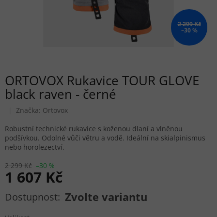
2 299 Kč
–30 %
ORTOVOX Rukavice TOUR GLOVE
black raven - černé
Značka:
Ortovox
Robustní technické rukavice s koženou dlaní a vlněnou
podšívkou. Odolné vůči větru a vodě. Ideální na skialpinismus
nebo horolezectví.
2 299 Kč
–30 %
1 607 Kč
Měrná cena:
Zvolte variantu