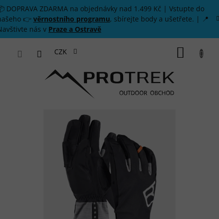
Přejít na obsah
📦 DOPRAVA ZDARMA na objednávky nad 1.499 Kč | Vstupte do
našeho 👉
věrnostního programu
, sbírejte body a ušetřete. | 📍
Navštivte nás v
Praze a Ostravě
NÁKUP
CZK