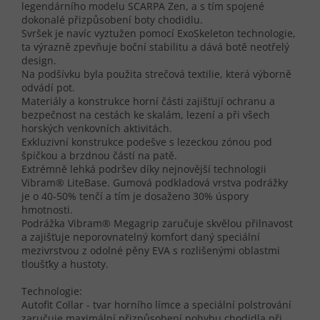
legendárního modelu SCARPA Zen, a s tím spojené
dokonalé přizpůsobení boty chodidlu.
Svršek je navíc vyztužen pomocí ExoSkeleton technologie,
ta výrazně zpevňuje boční stabilitu a dává botě neotřelý
design.
Na podšívku byla použita strečová textilie, která výborně
odvádí pot.
Materiály a konstrukce horní části zajišťují ochranu a
bezpečnost na cestách ke skalám, lezení a při všech
horských venkovních aktivitách.
Exkluzivní konstrukce podešve s lezeckou zónou pod
špičkou a brzdnou částí na patě.
Extrémně lehká podršev díky nejnovější technologii
Vibram® LiteBase. Gumová podkladová vrstva podrážky
je o 40-50% tenčí a tím je dosaženo 30% úspory
hmotnosti.
Podrážka Vibram® Megagrip zaručuje skvělou přilnavost
a zajišťuje neporovnatelný komfort daný speciální
mezivrstvou z odolné pěny EVA s rozlišenými oblastmi
tloušťky a hustoty.
Technologie:
Autofit Collar - tvar horního límce a speciální polstrování
zaručuje maximální přizpůsobení pohybu chodidla při