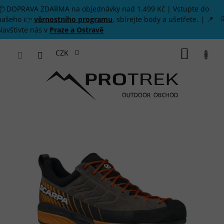
Přejít na obsah
📦 DOPRAVA ZDARMA na objednávky nad 1.499 Kč | Vstupte do
našeho 👉
věrnostního programu
, sbírejte body a ušetřete. | 📍
Navštivte nás v
Praze a Ostravě
NÁKUP
CZK