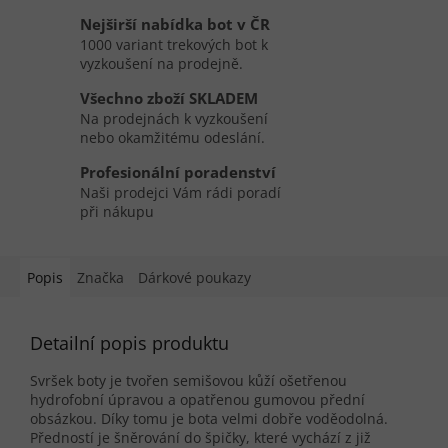
Nejširší nabídka bot v ČR
1000 variant trekových bot k
vyzkoušení na prodejně.
Všechno zboží SKLADEM
Na prodejnách k vyzkoušení
nebo okamžitému odeslání.
Profesionální poradenství
Naši prodejci Vám rádi poradí
při nákupu
Popis
Značka
Dárkové poukazy
Detailní popis produktu
Svršek boty je tvořen semišovou kůží ošetřenou
hydrofobní úpravou a opatřenou gumovou přední
obsázkou. Díky tomu je bota velmi dobře voděodolná.
Předností je šněrování do špičky, které vychází z již