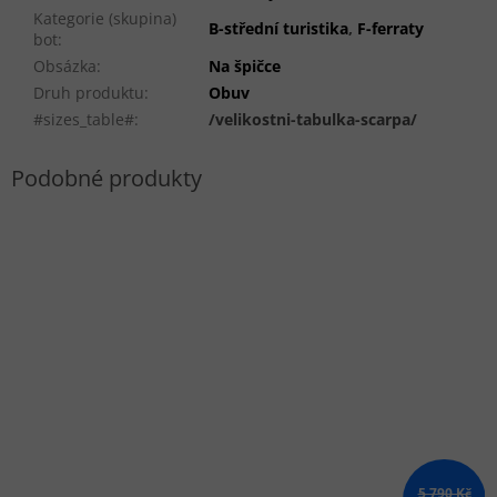
Kategorie (skupina)
B-střední turistika
,
F-ferraty
bot
:
Obsázka
:
Na špičce
Druh produktu
:
Obuv
#sizes_table#
:
/velikostni-tabulka-scarpa/
5 790 Kč