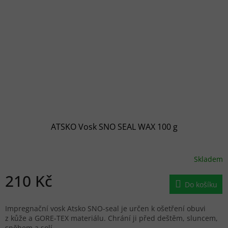
ATSKO Vosk SNO SEAL WAX 100 g
Skladem
210 Kč
Do košíku
Impregnační vosk Atsko SNO-seal je určen k ošetření obuvi
z kůže a GORE-TEX materiálu. Chrání ji před deštěm, sluncem,
sněhem a solí.