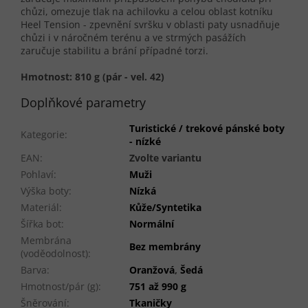
chůzi, omezuje tlak na achilovku a celou oblast kotníku
Heel Tension - zpevnění svršku v oblasti paty usnadňuje
chůzi i v náročném terénu a ve strmých pasážích
zaručuje stabilitu a brání případné torzi.
Hmotnost: 810 g (pár - vel. 42)
Doplňkové parametry
Turistické / trekové pánské boty
Kategorie
:
- nízké
EAN
:
Zvolte variantu
Pohlaví
:
Muži
Výška boty
:
Nízká
Materiál
:
Kůže/Syntetika
Šířka bot
:
Normální
Membrána
Bez membrány
(voděodolnost)
:
Barva
:
Oranžová
,
Šedá
Hmotnost/pár (g)
:
751 až 990 g
Šněrování
:
Tkaničky