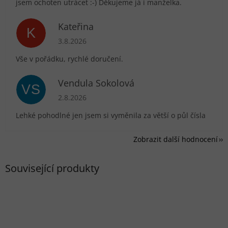
jsem ochoten utrácet :-) Děkujeme já i manželka.
Kateřina
K
Hodnocení obchodu je 5 z 5 hvězdiček.
3.8.2026
Vše v pořádku, rychlé doručení.
Vendula Sokolová
VS
Hodnocení obchodu je 5 z 5 hvězdiček.
2.8.2026
Lehké pohodlné jen jsem si vyměnila za větší o půl čísla
Zobrazit další hodnocení
Související produkty