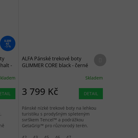
5 399
Kč
–5 %
Další produkt
ty
ALFA Pánské trekové boty
alt -
GLIMMER CORE black - černé
Skladem
Skladem
3 799 Kč
ETAIL
DETAIL
Pánské nízké trekové boty na lehkou
,
turistiku s prodyšným spleteným
svrškem Tencel™ a podrážkou
dně
GetaGrip™ pro různorodý terén.
42
43
45
46
47