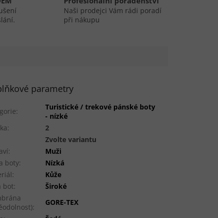
DEM
Profesionální poradenství
ušení
Naši prodejci Vám rádi poradí
lání.
při nákupu
lňkové parametry
Turistické / trekové pánské boty
gorie
:
- nízké
ka
:
2
:
Zvolte variantu
aví
:
Muži
a boty
:
Nízká
riál
:
Kůže
a bot
:
Široké
brána
GORE-TEX
ěodolnost)
: