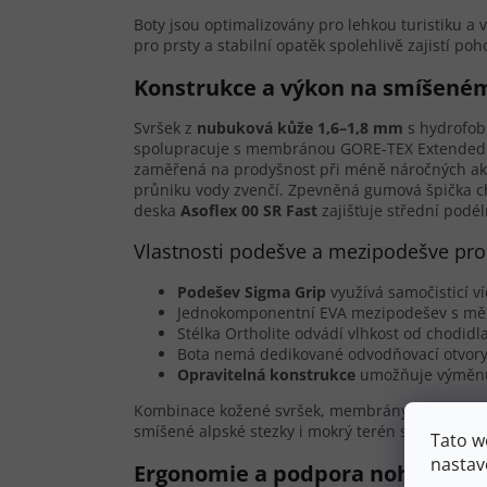
Boty jsou optimalizovány pro lehkou turistiku a 
pro prsty a stabilní opatěk spolehlivě zajistí p
Konstrukce a výkon na smíšené
Svršek z
nubuková kůže 1,6–1,8 mm
s hydrofob
spolupracuje s membránou GORE-TEX Extended 
zaměřená na prodyšnost při méně náročných akt
průniku vody zvenčí. Zpevněná gumová špička 
deska
Asoflex 00 SR Fast
zajišťuje střední podél
Vlastnosti podešve a mezipodešve pro
Podešev Sigma Grip
využívá samočisticí v
Jednokomponentní EVA mezipodešev s měkč
Stélka Ortholite odvádí vlhkost od chodid
Bota nemá dedikované odvodňovací otvory
Opravitelná konstrukce
umožňuje výměnu 
Kombinace kožené svršek, membrány GORE-TEX 
smíšené alpské stezky i mokrý terén středoevrop
Tato w
nastav
Ergonomie a podpora nohy při ce