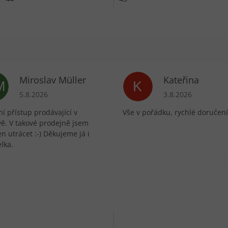
Miroslav Müller
Kateřina
M
K
ek.
Hodnocení obchodu je 5 z 5 hvězdiček.
Hodnocení obchodu 
5.8.2026
3.8.2026
í přístup prodávající v
Vše v pořádku, rychlé doručení
vě. V takové prodejně jsem
n utrácet :-) Děkujeme já i
lka.