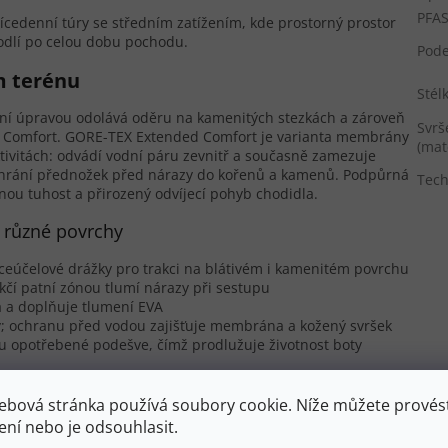
PFA
vícedenní túry se středním zatížením, kde prostorný prostor
ohodlí po celou dobu pochodu.
Pod
m terénu
Stél
ní úpravou odolává oděru na kamenitých stezkách a zároveň
Svrš
Comfort. GORE-TEX Extended Comfort je varianta membrány
(mat
ivitách: odvádí vodní páru zevnitř a současně zamezuje
chrání přednožek před nárazy do kořenů a kamenů. Podpůrná
Tech
nou tuhost a přirozený odvíjecí pohyb chodidla.
 různé povrchy
íceúčelové drážky pro trakci na blátivém i kamenitém povrchu
í patní zónou tlumí nárazy při sestupu
la a doplňuje tlumení EVA
; ochranu před vodou zajišťuje membrána a kožený svršek
opotřebené podešve, čímž prodlužuje životnost boty
a podešve Sigma Grip z Acadie LTH GTX botu vhodnou pro
ských hor.
ebová stránka používá soubory cookie. Níže můžete provést
ení nebo je odsouhlasit.
lodenní chůzi