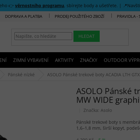
šeho 👉
věrnostního programu
, sbírejte body a ušetřete. | 📍Navšt
DOPRAVA A PLATBA
PRODEJ POUŽITÉHO ZBOŽÍ
PRAVIDLA -
HLEDAT
ENÍ
ZIMNÍ VYBAVENÍ
AKTIVITY
ZNAČKY
OUTDOOR VÝPR
Pánské nízké
ASOLO Pánské trekové boty ACADIA LTH GTX
ASOLO Pánské t
MW WIDE graphit
Značka:
Asolo
Pánské trekové boty s membr
1,6–1,8 mm, širší kopyt, podeš
4 290 Kč
–5 %