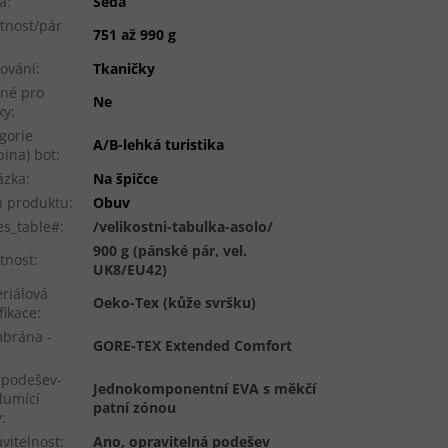
a
:
Šedá
tnost/pár
751 až 990 g
ování
:
Tkaničky
né pro
Ne
ky
:
gorie
A/B-lehká turistika
pina) bot
:
ázka
:
Na špičce
 produktu
:
Obuv
es_table#
:
/velikostni-tabulka-asolo/
900 g (pánské pár, vel.
tnost
:
UK8/EU42)
riálová
Oeko-Tex (kůže svršku)
fikace
:
brána -
GORE-TEX Extended Comfort
ipodešev-
Jednokomponentní EVA s měkčí
tlumící
patní zónou
y
:
vitelnost
:
Ano, opravitelná podešev