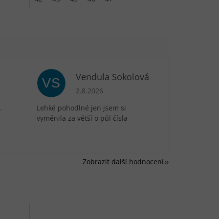
Vendula Sokolová
VS
je 5 z 5 hvězdiček.
Hodnocení obchodu je 5 z 5 hvězdiček.
2.8.2026
.
Lehké pohodlné jen jsem si
vyměnila za větší o půl čísla
Zobrazit další hodnocení