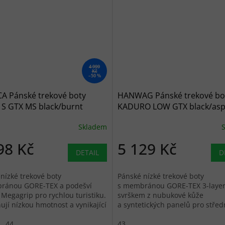
4 999
Kč
–50 %
A Pánské trekové boty
HANWAG Pánské trekové bo
S GTX MS black/burnt
KADURO LOW GTX black/asph
 - šedé
černé
Skladem
98 Kč
5 129 Kč
DETAIL
D
nízké trekové boty
Pánské nízké trekové boty
ránou GORE-TEX a podešví
s membránou GORE-TEX 3-layer
Megagrip pro rychlou turistiku.
svrškem z nubukové kůže
jí nízkou hmotnost a vynikající
a syntetických panelů pro stře
ost na různém...
náročnou turistiku.
44
43