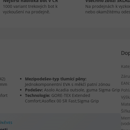
Nejširší nabídka bot v ČR
Všechno zboží SKLA
1000 variant trekových bot k
Na prodejnách k vyzko
vyzkoušení na prodejně.
nebo okamžitému odes
Dop
Kate
Záru
42)
Mezipodešev-typ tlumící pěny:
EAN
8 mm
Jednokomponentní EVA s měkčí patní zónou
Podešev:
Asolo Acadia outsole, guma Sigma Grip
Pohl
fort
Technologie:
GORE-TEX Extended
Výšk
Comfort;Asoflex 00 SR Fast;Sigma Grip
Mate
Šířk
Mem
ÍNĚVES
(vod
osti