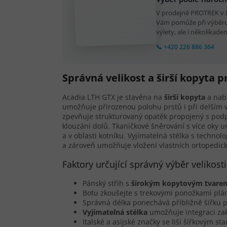
V prodejně PROTREK v P
Vám pomůže při výběru
výlety, ale i několikaden
📞 +420 226 886 364
Správná velikost a širší kopyta p
Acadia LTH GTX je stavěna na
širší kopyta
a nabí
umožňuje přirozenou polohu prstů i při delším v
zpevňuje strukturovaný opatěk propojený s podpů
klouzání dolů. Tkaničkové šněrování s více oky 
a v oblasti kotníku. Vyjímatelná stélka s techno
a zároveň umožňuje vložení vlastních ortopedick
Faktory určující správný výběr velikosti
Pánský střih s
širokým kopytovým tvare
Botu zkoušejte s trekovými ponožkami plá
Správná délka ponechává přibližně šířku p
Vyjímatelná stélka
umožňuje integraci za
Italské a asijské značky se liší šířkovým st