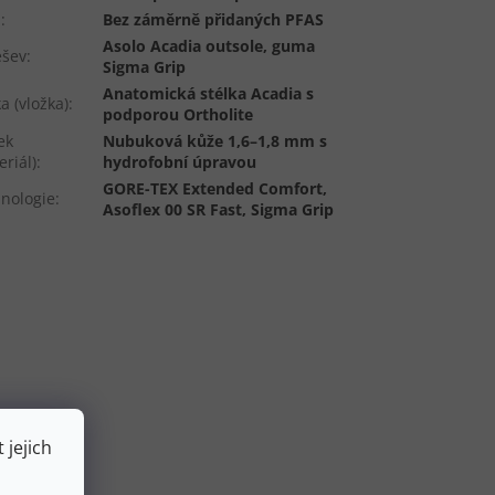
S
:
Bez záměrně přidaných PFAS
Asolo Acadia outsole, guma
ešev
:
Sigma Grip
Anatomická stélka Acadia s
ka (vložka)
:
podporou Ortholite
ek
Nubuková kůže 1,6–1,8 mm s
eriál)
:
hydrofobní úpravou
GORE-TEX Extended Comfort,
nologie
:
Asoflex 00 SR Fast, Sigma Grip
 jejich