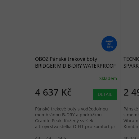
5 457
Kč
–15 %
OBOZ Pánské trekové boty
TECNIC
BRIDGER MID B-DRY WATERPROOF
SPARK 
sudan- hnědé
orange
Skladem
4 637 Kč
2 4
DETAIL
Pánské trekové boty s voděodolnou
Pánské 
membránou B-DRY a podrážkou
s memb
Granite Peak. Kožený svršek
Vibram 
a trojvrstvá stélka O-FIT pro komfort při
Kombinu
turistice.
přilnav
43
44
44,5
40 2/3