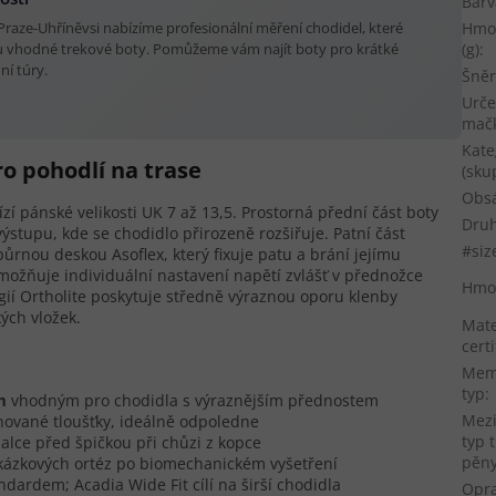
Barv
Hmo
raze-Uhříněvsi nabízíme profesionální měření chodidel, které
(g)
:
 vhodné trekové boty. Pomůžeme vám najít boty pro krátké
ní túry.
Šněr
Urče
mač
Kate
ro pohodlí na trase
(sku
Obs
zí pánské velikosti UK 7 až 13,5. Prostorná přední část boty
Druh
ýstupu, kde se chodidlo přirozeně rozšiřuje. Patní část
#siz
rnou deskou Asoflex, který fixuje patu a brání jejímu
umožňuje individuální nastavení napětí zvlášť v přednožce
Hmo
logií Ortholite poskytuje středně výraznou oporu klenby
ých vložek.
Mate
certi
Mem
typ
:
m
vhodným pro chodidla s výraznějším přednostem
Mez
nované tloušťky, ideálně odpoledne
typ 
alce před špičkou při chůzi z kopce
pěn
kázkových ortéz po biomechanickém vyšetření
andardem; Acadia Wide Fit cílí na širší chodidla
Opra