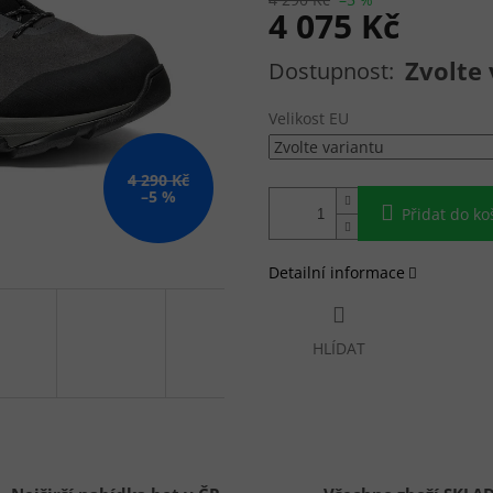
4 075 Kč
Měrná cena:
Zvolte 
Velikost EU
4 290 Kč
–5 %
Přidat do ko
Detailní informace
HLÍDAT