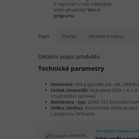
S registrací u nás nakoupíte
ještě výhodněji!
Více o
programu
Popis
Značka
Dárkové poukazy
Detailní popis produktu
Technické parametry
Hmotnost:
900 g (pánské pár, vel. UK8/EU
Svršek (materiál):
Nubuková kůže 1,6–1,
s hydrofobní úpravou
Membrána - typ:
GORE-TEX Extended Com
Stélka (vložka):
Anatomická stélka Acadia
s podporou Ortholite
PRODEJNA PRAHA-UHŘ
Výběr podle náročn