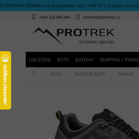
Přejít na obsah
📦 DOPRAVA ZDARMA na objednávky nad 1.499 Kč | Vstupte do na
+420 226 886 364
obchod@protrek.cz
OBLEČENÍ
BOTY
BATOHY
KEMPING / VYBAV
Domů
BOTY
TREKOVÉ BOTY
PÁNSKÉ