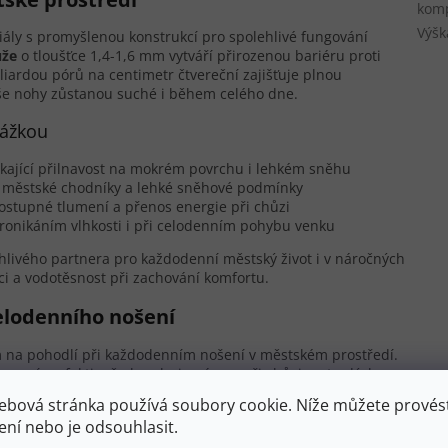
komp
Výšk
iály s promyšlenou konstrukcí pro spolehlivé fungování
ůže
o tloušťce 1,4-1,6 mm vytváří přirozenou bariéru proti
liardou pórů na centimetr čtvereční zajišťuje plnou
aše nohy zůstanou suché i během celého dne.
rážkou
kající přilnavost na mokrém povrchu i lehkém sněhu
o městské chodníky a lehké sněhové podmínky
ostupné tlumení a přenos energie při chůzi
ronikáním vlhkosti i při celodenním pohybu venku
ehlivého partnera pro každodenní městský život i v náročných
i a vodotěsnost při zachování komfortu.
elodenního nošení
 na pohodlí při každodenním nošení v městském prostředí.
mením efektivně absorbuje nárazy při chůzi po tvrdých
ndardní podporu klenby vyhovující většině běžných typů
ebová stránka používá soubory cookie. Níže můžete provést
rného omezování přirozeného pohybu.
ení nebo je odsouhlasit.