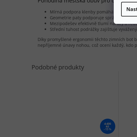
Pohodlná městská obuv pro celodenní
Nas
Mírná podpora klenby pomáhá předcházet 
Geometrie paty podporuje správné postave
Mezipodešev efektivně tlumí nárazy a redu
Střední tuhost podrážky zajišťuje vyvážený
Díky promyšlené ergonomii těchto zimních bot 
nepříjemné únavy nohou, což ocení každý, kdo p
4 490
Kč
–15 %