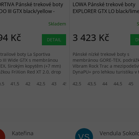
RTIVA Pánské trekové boty
LOWA Pánské trekové boty
O III GTX black/yellow -
EXPLORER GTX LO black/lime
černé
Skladem
94 Kč
3 423 Kč
DETAIL
D
trailové boty La Sportiva
Pánské nízké trekové boty s
o III Wide GTX s membránou
membránou GORE-TEX, podráž
EX, širokým kopytěm (+7 mm)
Vibram Rock Trac a mezipodešv
žkou FriXion Red XT 2.0, drop
DynaPU+ pro lehkou turistiku v 
,5
47
41,5
42
42,5
43
45
42,5
45,5
43,5
46,5
44
44,5
45
Kateřina
Vendula Sokol
VS