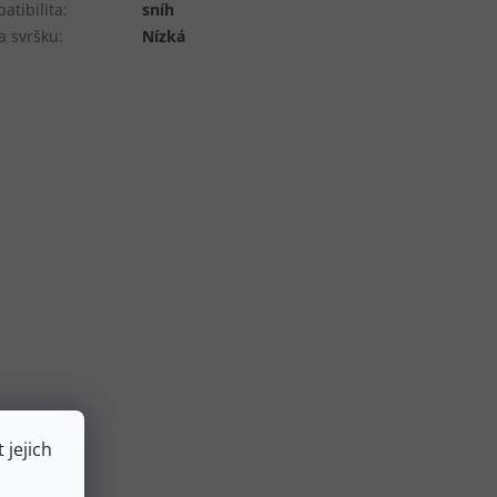
atibilita
:
sníh
a svršku
:
Nízká
 jejich