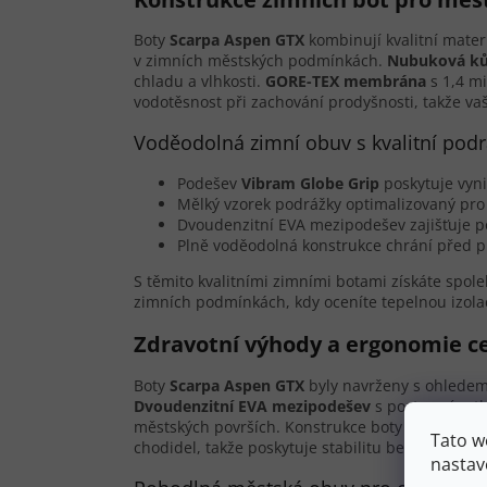
Boty
Scarpa Aspen GTX
kombinují kvalitní mater
v zimních městských podmínkách.
Nubuková k
chladu a vlhkosti.
GORE-TEX membrána
s 1,4 mi
vodotěsnost při zachování prodyšnosti, takže v
Voděodolná zimní obuv s kvalitní pod
Podešev
Vibram Globe Grip
poskytuje vyni
Mělký vzorek podrážky optimalizovaný pr
Dvoudenzitní EVA mezipodešev zajišťuje p
Plně voděodolná konstrukce chrání před p
S těmito kvalitními zimními botami získáte spol
zimních podmínkách, kdy oceníte tepelnou izolac
Zdravotní výhody a ergonomie c
Boty
Scarpa Aspen GTX
byly navrženy s ohledem
Dvoudenzitní EVA mezipodešev
s postupným tlu
městských površích. Konstrukce boty nabízí sta
Tato w
chodidel, takže poskytuje stabilitu bez nadmě
nastav