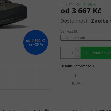
od 4 890 Kč
až –25 %
od
3 667 Kč
Měrná cena:
Zvolte 
Velikost EU
od 4 890 Kč
až –25 %
Přidat do ko
Detailní informace
HLÍDAT