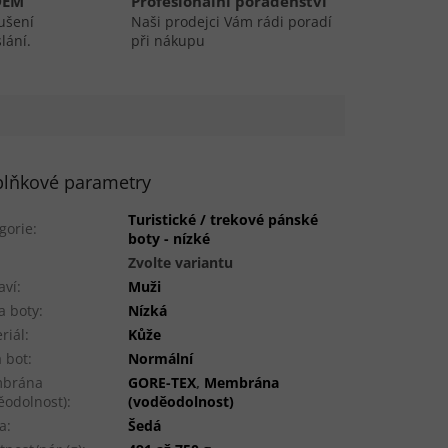
DEM
Profesionální poradenství
ušení
Naši prodejci Vám rádi poradí
lání.
při nákupu
lňkové parametry
Turistické / trekové pánské
gorie
:
boty - nízké
:
Zvolte variantu
aví
:
Muži
a boty
:
Nízká
riál
:
Kůže
a bot
:
Normální
brána
GORE-TEX
,
Membrána
ěodolnost)
:
(voděodolnost)
a
:
Šedá