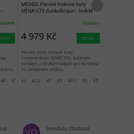
Další produkt
MEINDL Pánské trekové boty
 -
SIENA GTX dunkelbraun - hnědé
Skladem
Skladem
4 979 Kč
ETAIL
DETAIL
Pánské nízké trekové boty
kou
s membránou GORE-TEX, koženým
í
svrškem a širokým kopytě pro turistiku
terénu.
na smíšeném terénu.
46
47
41
41,5
42
43
44,5
45
47
ová
Vendula Obstová
VO