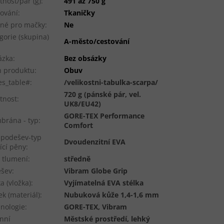
nost/pár (g)
:
491 až 750 g
ování
:
Tkaničky
né pro mačky
:
Ne
gorie (skupina)
A-město/cestování
ázka
:
Bez obsázky
 produktu
:
Obuv
es_table#
:
/velikostni-tabulka-scarpa/
720 g (pánské pár, vel.
tnost
:
UK8/EU42)
GORE-TEX Performance
rána - typ
:
Comfort
podešev-typ
Dvoudenzitní EVA
ící pěny
:
 tlumení
:
středně
ešev
:
Vibram Globe Grip
ka (vložka)
:
Vyjímatelná EVA stélka
ek (materiál)
:
Nubuková kůže 1,4-1,6 mm
nologie
:
GORE-TEX, Vibram
nní
Městské prostředí, lehký