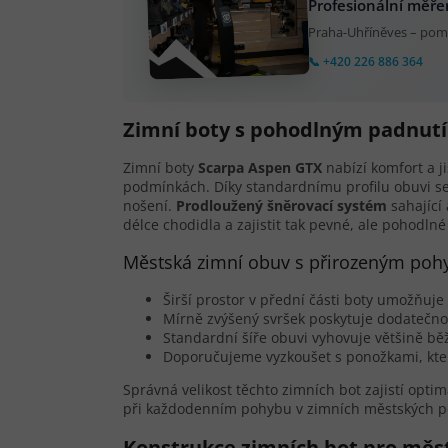
Profesionální měře
Praha-Uhříněves – pom
📞 +420 226 886 364
Zimní boty s pohodlným padnut
Zimní boty
Scarpa Aspen GTX
nabízí komfort a 
podmínkách. Díky standardnímu profilu obuvi se 
nošení.
Prodloužený šněrovací systém
sahající
délce chodidla a zajistit tak pevné, ale pohodlné
Městská zimní obuv s přirozeným po
Širší prostor v přední části boty umožňuje
Mírně zvýšený svršek poskytuje dodatečnou
Standardní šíře obuvi vyhovuje většině bě
Doporučujeme vyzkoušet s ponožkami, kte
Správná velikost těchto zimních bot zajistí optim
při každodenním pohybu v zimních městských 
Konstrukce zimních bot pro měs