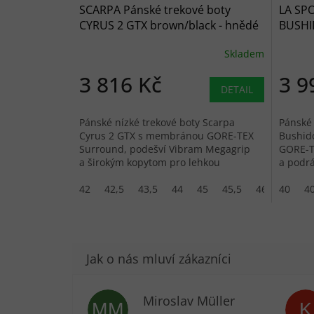
SCARPA Pánské trekové boty
LA SPO
CYRUS 2 GTX brown/black - hnědé
BUSHID
černé
Skladem
3 816 Kč
3 9
DETAIL
Pánské nízké trekové boty Scarpa
Pánské 
Cyrus 2 GTX s membránou GORE-TEX
Bushid
Surround, podešví Vibram Megagrip
GORE-T
a širokým kopytom pro lehkou
a podrá
turistiku.
6 mm.
42
42,5
43,5
44
45
45,5
46
40
46,5
40
Miroslav Müller
MM
K