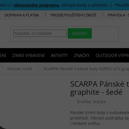
šeho 👉
věrnostního programu
, sbírejte body a ušetřete. | 📍Navšt
DOPRAVA A PLATBA
PRODEJ POUŽITÉHO ZBOŽÍ
PRAVIDLA -
HLEDAT
ENÍ
ZIMNÍ VYBAVENÍ
AKTIVITY
ZNAČKY
OUTDOOR VÝPR
Pánské nízké
SCARPA Pánské trekové boty ASPEN GTX grap
SCARPA Pánské 
graphite - šedé
Značka:
Scarpa
Pánské zimní boty s nubukov
prostředí. Vibram podrážka za
i lehkém sněhu.