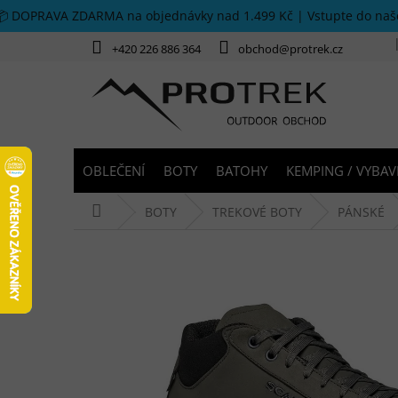
Přejít na obsah
📦 DOPRAVA ZDARMA na objednávky nad 1.499 Kč | Vstupte do na
+420 226 886 364
obchod@protrek.cz
OBLEČENÍ
BOTY
BATOHY
KEMPING / VYBAV
Domů
BOTY
TREKOVÉ BOTY
PÁNSKÉ