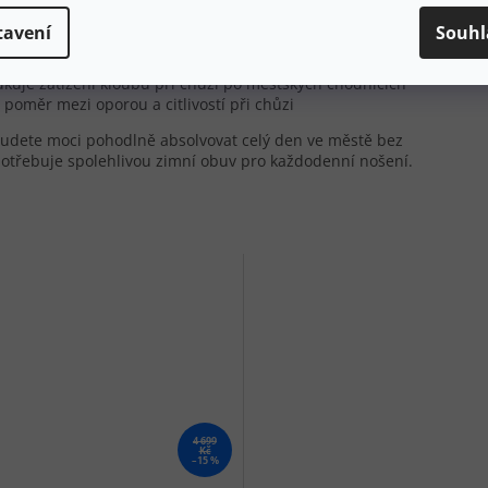
 nošení
tavení
Souhl
únavě při celodenním stání a chůzi
ní nohy a přirozený odval chodidla
kuje zatížení kloubů při chůzi po městských chodnících
 poměr mezi oporou a citlivostí při chůzi
budete moci pohodlně absolvovat celý den ve městě bez
otřebuje spolehlivou zimní obuv pro každodenní nošení.
4 699
Kč
–15 %