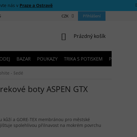
ivte nás v
Praze a Ostravě
 SOUTĚŽE
O NÁS
PRODEJNY
CZK
KONTAKTY
Přihlášení
PORADNA
NÁKUPNÍ KOŠÍK
Prázdný košík
ODEJ
BAZAR
POUKAZY
TRIKA S POTISKEM
PŮJČOVNA V
hite - šedé
trekové boty ASPEN GTX
ou kůží a GORE-TEX membránou pro městské
jišťuje spolehlivou přilnavost na mokrém povrchu