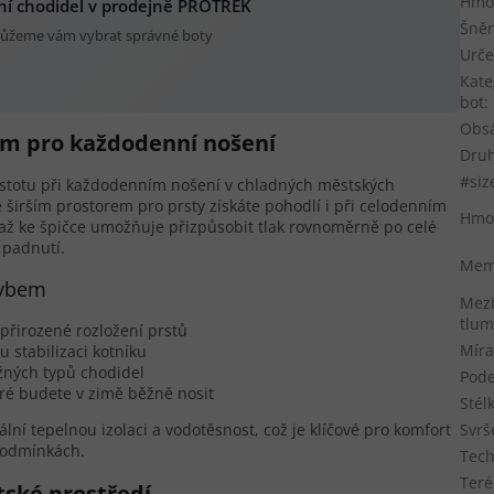
Hmot
ní chodidel v prodejně PROTREK
Šněr
ůžeme vám vybrat správné boty
Urče
Kate
bot
:
Obs
ím pro každodenní nošení
Druh
#siz
jistotu při každodenním nošení v chladných městských
širším prostorem pro prsty získáte pohodlí i při celodenním
Hmo
 až ke špičce umožňuje přizpůsobit tlak rovnoměrně po celé
 padnutí.
Memb
hybem
Mezi
tlum
 přirozené rozložení prstů
Míra
 stabilizaci kotníku
žných typů chodidel
Pod
ré budete v zimě běžně nosit
Stél
ální tepelnou izolaci a vodotěsnost, což je klíčové pro komfort
Svrš
podmínkách.
Tech
Teré
tské prostředí