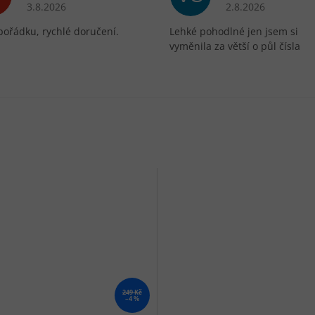
ek.
Hodnocení obchodu je 5 z 5 hvězdiček.
Hodnocení obchodu 
3.8.2026
2.8.2026
pořádku, rychlé doručení.
Lehké pohodlné jen jsem si
vyměnila za větší o půl čísla
249 Kč
–4 %