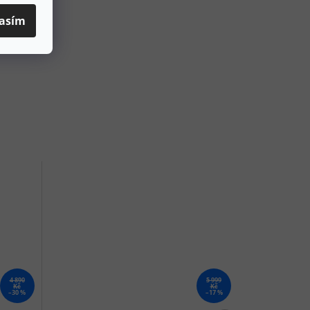
asím
4 890
5 999
Kč
Kč
–30 %
–17 %