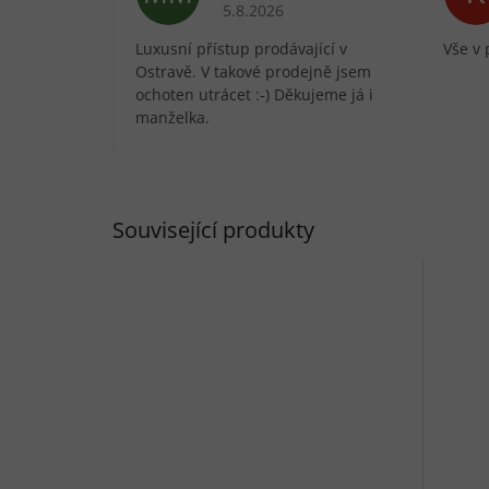
Hodnocení obchodu je 5 z 5 hvězdič
5.8.2026
Luxusní přístup prodávající v
Vše v 
Ostravě. V takové prodejně jsem
ochoten utrácet :-) Děkujeme já i
manželka.
Související produkty