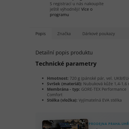
S registrací u nás nakoupíte
ještě výhodněji!
Více o
programu
Popis
Značka
Dárkové poukazy
Detailní popis produktu
Technické parametry
Hmotnost:
720 g (pánské pár, vel. UK8/EU
Svršek (materiál):
Nubuková kůže 1,4-1,6
Membrána - typ:
GORE-TEX Performance
Comfort
Stélka (vložka):
Vyjímatelná EVA stélka
PRODEJNA PRAHA-UHŘ