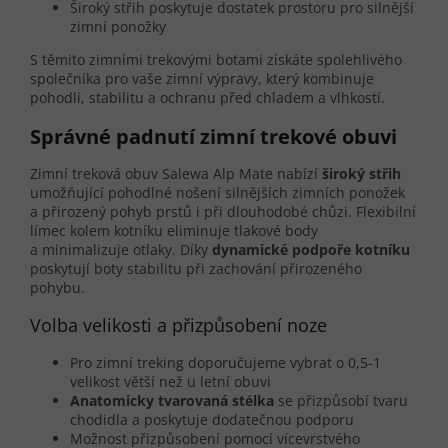
Široký střih poskytuje dostatek prostoru pro silnější
zimní ponožky
S těmito zimními trekovými botami získáte spolehlivého
společníka pro vaše zimní výpravy, který kombinuje
pohodlí, stabilitu a ochranu před chladem a vlhkostí.
Správné padnutí zimní trekové obuvi
Zimní treková obuv Salewa Alp Mate nabízí
široký střih
umožňující pohodlné nošení silnějších zimních ponožek
a přirozený pohyb prstů i při dlouhodobé chůzi. Flexibilní
límec kolem kotníku eliminuje tlakové body
a minimalizuje otlaky. Díky
dynamické podpoře kotníku
poskytují boty stabilitu při zachování přirozeného
pohybu.
Volba velikosti a přizpůsobení noze
Pro zimní treking doporučujeme vybrat o 0,5-1
velikost větší než u letní obuvi
Anatomicky tvarovaná stélka
se přizpůsobí tvaru
chodidla a poskytuje dodatečnou podporu
Možnost přizpůsobení pomocí vícevrstvého