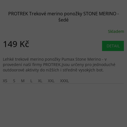
PROTREK Trekové merino ponožky STONE MERINO -
šedé
Skladem
149 Kč
DETAIL
Lehké trekové merino ponožky Pumax Stone Merino - v
provedení naší firmy PROTREK.Jsou určeny pro jednoduché
outdoorové aktivity do nižších i středně vysokých bot.
XS
S
M
L
XL
XXL
XXXL