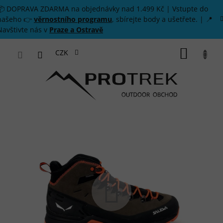
Přejít na obsah
📦 DOPRAVA ZDARMA na objednávky nad 1.499 Kč | Vstupte do
našeho 👉
věrnostního programu
, sbírejte body a ušetřete. | 📍
Navštivte nás v
Praze a Ostravě
NÁKUP
CZK