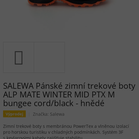
SALEWA Pánské zimní trekové boty
ALP MATE WINTER MID PTX M
bungee cord/black - hnědé
Značka:
Salewa
Výprodej
Zimní trekové boty s membránou PowerTex a vlněnou izolací
pro horskou turistiku v chladných podmínkách. Systém 3F
s kevlarovými kabely zajišťuje stabilitu.