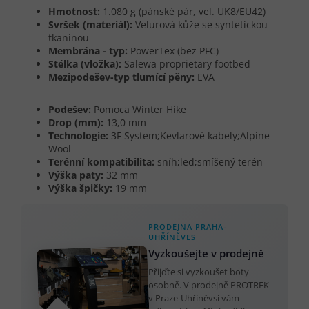
Hmotnost:
1.080 g (pánské pár, vel. UK8/EU42)
Svršek (materiál):
Velurová kůže se syntetickou
tkaninou
Membrána - typ:
PowerTex (bez PFC)
Stélka (vložka):
Salewa proprietary footbed
Mezipodešev-typ tlumící pěny:
EVA
Podešev:
Pomoca Winter Hike
Drop (mm):
13,0 mm
Technologie:
3F System;Kevlarové kabely;Alpine
Wool
Terénní kompatibilita:
sníh;led;smíšený terén
Výška paty:
32 mm
Výška špičky:
19 mm
PRODEJNA PRAHA-
UHŘÍNĚVES
Vyzkoušejte v prodejně
Přijďte si vyzkoušet boty
osobně. V prodejně PROTREK
v Praze-Uhříněvsi vám