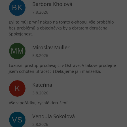
Barbora Kholová
BK
Hodnocení obchodu je 5 z 5 hvězdiček.
7.8.2026
Byl to můj první nákup na tomto e-shopu, vše proběhlo
bez problémů a objednávka byla obratem doručena.
Spokojenost.
Miroslav Müller
MM
Hodnocení obchodu je 5 z 5 hvězdiček.
5.8.2026
Luxusní přístup prodávající v Ostravě. V takové prodejně
jsem ochoten utrácet :-) Děkujeme já i manželka.
Kateřina
K
Hodnocení obchodu je 5 z 5 hvězdiček.
3.8.2026
Vše v pořádku, rychlé doručení.
Vendula Sokolová
VS
Hodnocení obchodu je 5 z 5 hvězdiček.
2.8.2026