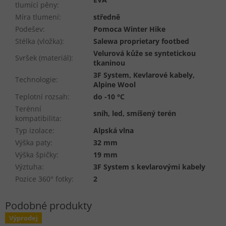
tlumící pěny
:
Míra tlumení
:
středně
Podešev
:
Pomoca Winter Hike
Stélka (vložka)
:
Salewa proprietary footbed
Velurová kůže se syntetickou
Svršek (materiál)
:
tkaninou
3F System, Kevlarové kabely,
Technologie
:
Alpine Wool
Teplotní rozsah
:
do -10 °C
Terénní
sníh, led, smíšený terén
kompatibilita
:
Typ izolace
:
Alpská vlna
Výška paty
:
32 mm
Výška špičky
:
19 mm
Výztuha
:
3F System s kevlarovými kabely
Pozice 360° fotky
:
2
Výprodej