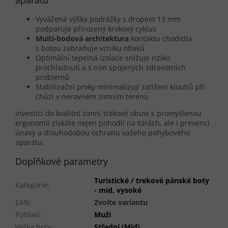
Vyvážená výška podrážky s dropem 13 mm
podporuje přirozený krokový cyklus
Multi-bodová architektura
kontaktu chodidla
s botou zabraňuje vzniku otlaků
Optimální tepelná izolace snižuje riziko
prochladnutí a s ním spojených zdravotních
problémů
Stabilizační prvky minimalizují zatížení kloubů při
chůzi v nerovném zimním terénu
Investicí do kvalitní zimní trekové obuvi s promyšlenou
ergonomií získáte nejen pohodlí na túrách, ale i prevenci
únavy a dlouhodobou ochranu vašeho pohybového
aparátu.
Doplňkové parametry
Turistické / trekové pánské boty
Kategorie
:
- mid, vysoké
EAN
:
Zvolte variantu
Pohlaví
:
Muži
Výška boty
:
Střední (Mid)