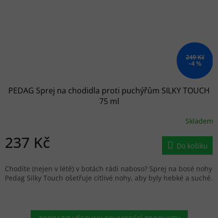
249 Kč
–4 %
PEDAG Sprej na chodidla proti puchýřům SILKY TOUCH
75 ml
Skladem
237 Kč
Do košíku
Chodíte (nejen v létě) v botách rádi naboso? Sprej na bosé nohy
Pedag Silky Touch ošetřuje citlivé nohy, aby byly hebké a suché.