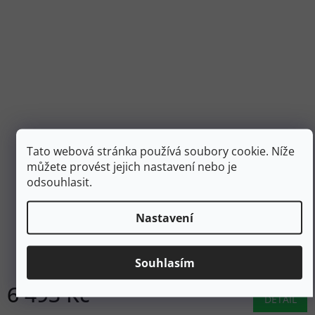
Tato webová stránka používá soubory cookie. Níže
můžete provést jejich nastavení nebo je
12 990 Kč
odsouhlasit.
–50 %
Nastavení
LUNDHAGS Pánské trekové boty PADJE LIGHT MID
olive/straw - zelené
Souhlasím
Skladem
6 493 Kč
DETAIL