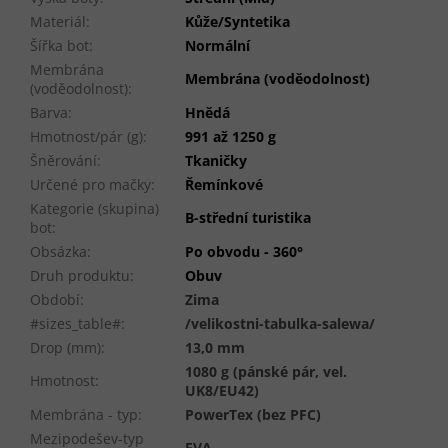
Materiál
:
Kůže/Syntetika
Šířka bot
:
Normální
Membrána
Membrána (voděodolnost)
(voděodolnost)
:
Barva
:
Hnědá
Hmotnost/pár (g)
:
991 až 1250 g
Šněrování
:
Tkaničky
Určené pro mačky
:
Řemínkové
Kategorie (skupina)
B-střední turistika
bot
:
Obsázka
:
Po obvodu - 360°
Druh produktu
:
Obuv
Období
:
Zima
#sizes_table#
:
/velikostni-tabulka-salewa/
Drop (mm)
:
13,0 mm
1080 g (pánské pár, vel.
Hmotnost
:
UK8/EU42)
Membrána - typ
:
PowerTex (bez PFC)
Mezipodešev-typ
EVA