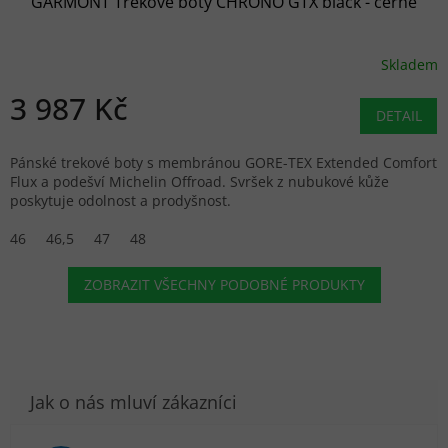
GARMONT Trekové boty CHRONO GTX black - černé
Skladem
3 987 Kč
DETAIL
Pánské trekové boty s membránou GORE-TEX Extended Comfort
Flux a podešví Michelin Offroad. Svršek z nubukové kůže
poskytuje odolnost a prodyšnost.
46
46,5
47
48
ZOBRAZIT VŠECHNY PODOBNÉ PRODUKTY