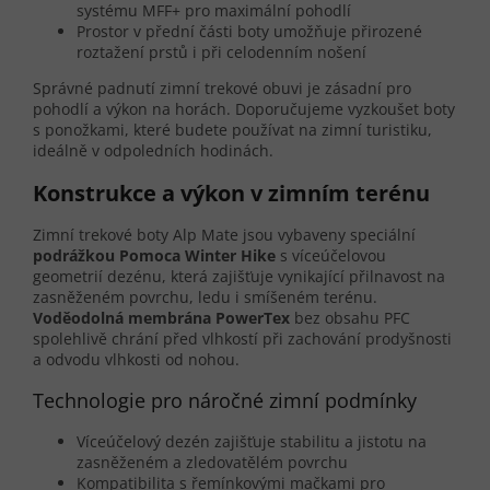
systému MFF+ pro maximální pohodlí
Prostor v přední části boty umožňuje přirozené
roztažení prstů i při celodenním nošení
Správné padnutí zimní trekové obuvi je zásadní pro
pohodlí a výkon na horách. Doporučujeme vyzkoušet boty
s ponožkami, které budete používat na zimní turistiku,
ideálně v odpoledních hodinách.
Konstrukce a výkon v zimním terénu
Zimní trekové boty Alp Mate jsou vybaveny speciální
podrážkou Pomoca Winter Hike
s víceúčelovou
geometrií dezénu, která zajišťuje vynikající přilnavost na
zasněženém povrchu, ledu i smíšeném terénu.
Voděodolná membrána PowerTex
bez obsahu PFC
spolehlivě chrání před vlhkostí při zachování prodyšnosti
a odvodu vlhkosti od nohou.
Technologie pro náročné zimní podmínky
Víceúčelový dezén zajišťuje stabilitu a jistotu na
zasněženém a zledovatělém povrchu
Kompatibilita s řemínkovými mačkami pro