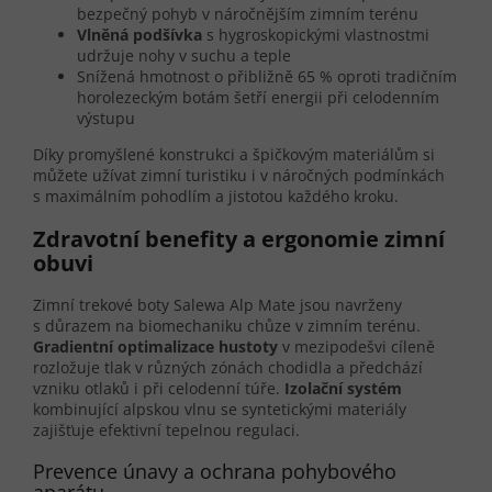
bezpečný pohyb v náročnějším zimním terénu
Vlněná podšívka
s hygroskopickými vlastnostmi
udržuje nohy v suchu a teple
Snížená hmotnost o přibližně 65 % oproti tradičním
horolezeckým botám šetří energii při celodenním
výstupu
Díky promyšlené konstrukci a špičkovým materiálům si
můžete užívat zimní turistiku i v náročných podmínkách
s maximálním pohodlím a jistotou každého kroku.
Zdravotní benefity a ergonomie zimní
obuvi
Zimní trekové boty Salewa Alp Mate jsou navrženy
s důrazem na biomechaniku chůze v zimním terénu.
Gradientní optimalizace hustoty
v mezipodešvi cíleně
rozložuje tlak v různých zónách chodidla a předchází
vzniku otlaků i při celodenní túře.
Izolační systém
kombinující alpskou vlnu se syntetickými materiály
zajišťuje efektivní tepelnou regulaci.
Prevence únavy a ochrana pohybového
aparátu