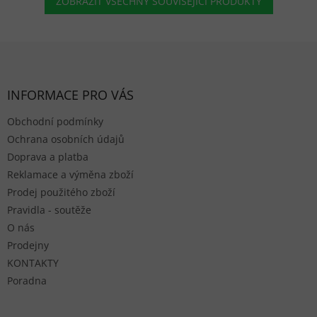
ZOBRAZIT VŠECHNY SOUVISEJÍCÍ PRODUKTY
Zápatí
INFORMACE PRO VÁS
Obchodní podmínky
Ochrana osobních údajů
Doprava a platba
Reklamace a výměna zboží
Prodej použitého zboží
Pravidla - soutěže
O nás
Prodejny
KONTAKTY
Poradna