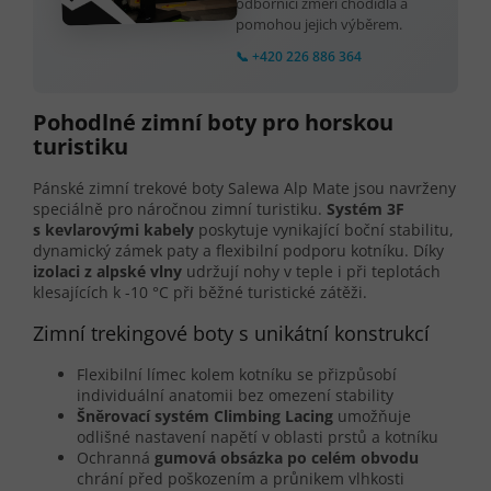
odborníci změří chodidla a
pomohou jejich výběrem.
📞 +420 226 886 364
Pohodlné zimní boty pro horskou
turistiku
Pánské zimní trekové boty Salewa Alp Mate jsou navrženy
speciálně pro náročnou zimní turistiku.
Systém 3F
s kevlarovými kabely
poskytuje vynikající boční stabilitu,
dynamický zámek paty a flexibilní podporu kotníku. Díky
izolaci z alpské vlny
udržují nohy v teple i při teplotách
klesajících k -10 °C při běžné turistické zátěži.
Zimní trekingové boty s unikátní konstrukcí
Flexibilní límec kolem kotníku se přizpůsobí
individuální anatomii bez omezení stability
Šněrovací systém Climbing Lacing
umožňuje
odlišné nastavení napětí v oblasti prstů a kotníku
Ochranná
gumová obsázka po celém obvodu
chrání před poškozením a průnikem vlhkosti