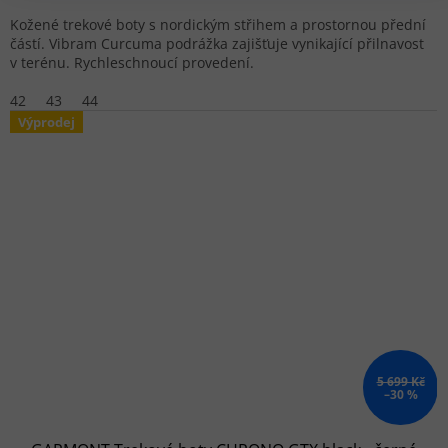
Kožené trekové boty s nordickým střihem a prostornou přední
částí. Vibram Curcuma podrážka zajišťuje vynikající přilnavost
v terénu. Rychleschnoucí provedení.
42
43
44
Výprodej
5 699 Kč
–30 %