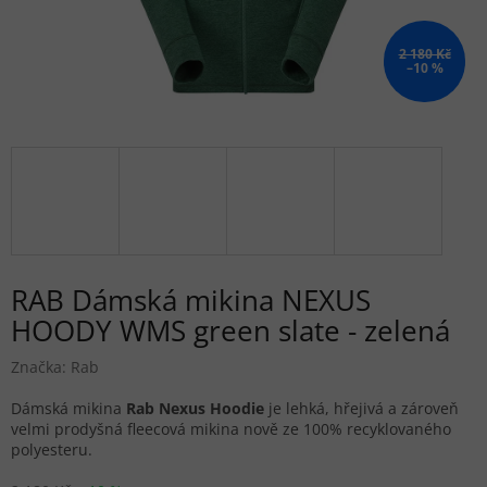
2 180 Kč
–10 %
RAB Dámská mikina NEXUS
HOODY WMS green slate - zelená
Značka:
Rab
Dámská mikina
Rab Nexus Hoodie
je l
ehká, hřejivá a zároveň
velmi prodyšná fleecová mikina nově ze 100% recyklovaného
polyesteru.