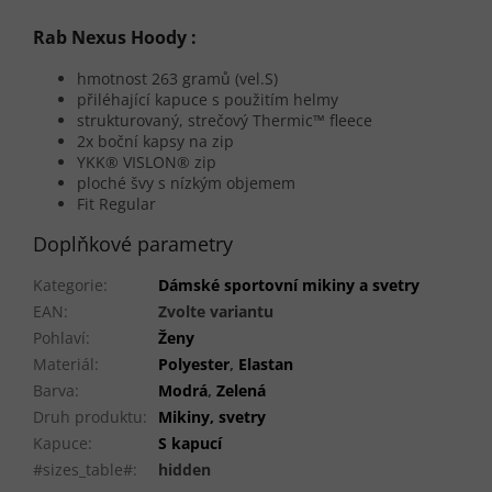
Rab Nexus Hoody :
hmotnost 263 gramů (vel.S)
přiléhající kapuce s použitím helmy
strukturovaný, strečový Thermic™ fleece
2x boční kapsy na zip
YKK® VISLON® zip
ploché švy s nízkým objemem
Fit Regular
Doplňkové parametry
Kategorie
:
Dámské sportovní mikiny a svetry
EAN
:
Zvolte variantu
Pohlaví
:
Ženy
Materiál
:
Polyester
,
Elastan
Barva
:
Modrá
,
Zelená
Druh produktu
:
Mikiny, svetry
Kapuce
:
S kapucí
#sizes_table#
:
hidden