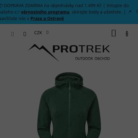
Přejít na obsah
📦 DOPRAVA ZDARMA na objednávky nad 1.499 Kč | Vstupte do
našeho 👉
věrnostního programu
, sbírejte body a ušetřete. | 📍
Navštivte nás v
Praze a Ostravě
NÁKUP
CZK