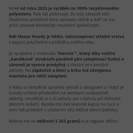
Nově
od roku 2023 je vyráběn ze 100% recyklovaného
polyesteru.
Rab tak potvrzuje, že svůj
závazek vůči
životnímu prostředí
bere opravdu vážně a daří se mu
plnit závazek klimaticky neutrální společnosti.
Rab Nexus Hoody je lehká, celorozepínací střední vrstva
s kapucí použitelná v průběhu celého roku.
Je vyrobena z materiálu
Thermic™, který díky vnitřní
„kanálkové“ struktuře parádně plní zateplovací funkci a
zároveň je vysoce prodyšný
a ideální pro aerobní
aktivity. Na
zápěstích a límci u krku má zdvojenou
manžetu pro větší zateplení.
V Rabu si tentokrát opravdu vyhráli s designem a i když je
bunda určena především na venkovní outdoorové
aktivity, neuděláš si s ní ostudu ani v kanclu při běžném
denním nošení. Bunda má dvě klasické kapsy na ruce a
není tak problém s uložením věcí běžné denní potřeby.
Mikina má ve
velikosti S 263 gramů
a je regular střihu.