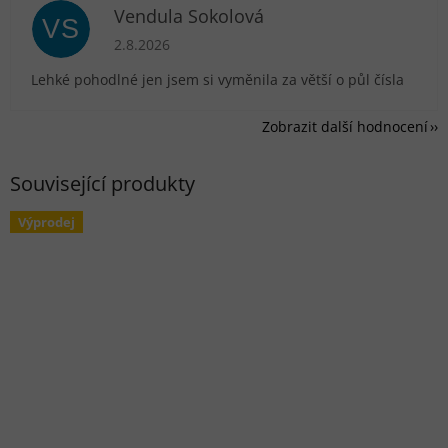
Vendula Sokolová
VS
Hodnocení obchodu je 5 z 5 hvězdiček.
2.8.2026
Lehké pohodlné jen jsem si vyměnila za větší o půl čísla
Zobrazit další hodnocení
Související produkty
Výprodej