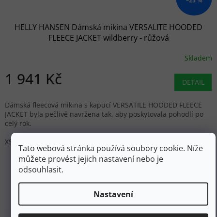
–25 %
HELLY HANSEN Dámská mikina VERSALITE HOODED
FLEECE JACKET wildberry - růžová
Skladem
1 941 Kč
DETAIL
Dámská fleecová mikina s kapucí VERSATILE HOODED FLEECE
JACKET byla pečlivě navržena tak, aby poskytovala pohodlí po
celý rok.
XS
Tato webová stránka používá soubory cookie. Níže
můžete provést jejich nastavení nebo je
ZOBRAZIT VŠECHNY PODOBNÉ PRODUKTY
odsouhlasit.
Nastavení