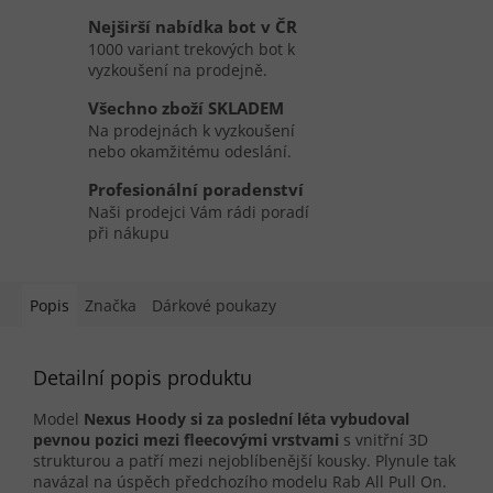
Nejširší nabídka bot v ČR
1000 variant trekových bot k
vyzkoušení na prodejně.
Všechno zboží SKLADEM
Na prodejnách k vyzkoušení
nebo okamžitému odeslání.
Profesionální poradenství
Naši prodejci Vám rádi poradí
při nákupu
Popis
Značka
Dárkové poukazy
Detailní popis produktu
Model
Nexus Hoody si za poslední léta vybudoval
pevnou pozici mezi fleecovými vrstvami
s vnitřní 3D
strukturou a patří mezi nejoblíbenější kousky. Plynule tak
navázal na úspěch předchozího modelu Rab All Pull On.