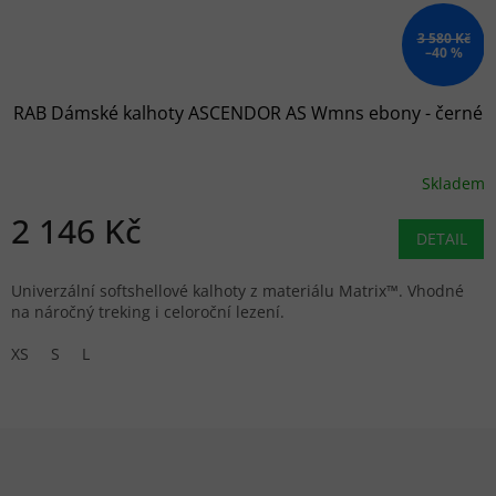
3 580 Kč
–40 %
RAB Dámské kalhoty ASCENDOR AS Wmns ebony - černé
Skladem
2 146 Kč
DETAIL
Univerzální softshellové kalhoty z materiálu Matrix™. Vhodné
na náročný treking i celoroční lezení.
XS
S
L
Zápatí