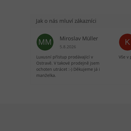
Miroslav Müller
MM
K
Hodnocení obchodu je 5 z 5 hvězdič
5.8.2026
Luxusní přístup prodávající v
Vše v 
Ostravě. V takové prodejně jsem
ochoten utrácet :-) Děkujeme já i
manželka.
Zápatí