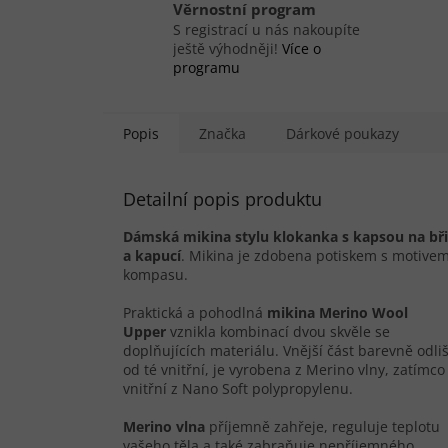
Věrnostní program
S registrací u nás nakoupíte
ještě výhodněji!
Více o
programu
Popis
Značka
Dárkové poukazy
Detailní popis produktu
Dámská mikina stylu klokanka s kapsou na bř
a kapucí
. Mikina je zdobena potiskem s motive
kompasu.
Praktická a pohodlná
mikina Merino Wool
Upper
vznikla kombinací dvou skvěle se
doplňujících materiálu. Vnější část barevně odli
od té vnitřní, je vyrobena z Merino vlny, zatímco
vnitřní z Nano Soft polypropylenu.
Merino vlna
příjemně zahřeje, reguluje teplotu
vašeho těla a také zabraňuje nepříjemného