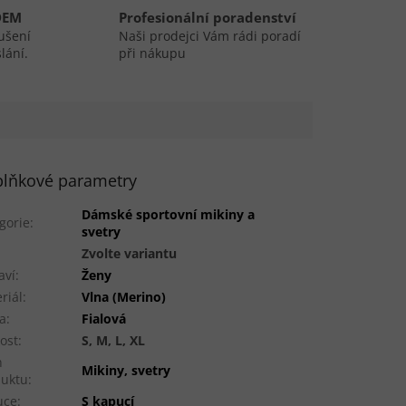
DEM
Profesionální poradenství
ušení
Naši prodejci Vám rádi poradí
lání.
při nákupu
lňkové parametry
Dámské sportovní mikiny a
gorie
:
svetry
:
Zvolte variantu
aví
:
Ženy
riál
:
Vlna (Merino)
a
:
Fialová
kost
:
S, M, L, XL
h
Mikiny, svetry
duktu
:
uce
:
S kapucí