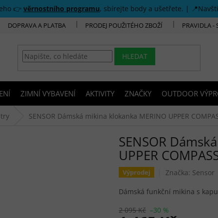
šeho 👉
věrnostního programu
, sbírejte body a ušetřete. | 📍Navšt
DOPRAVA A PLATBA
PRODEJ POUŽITÉHO ZBOŽÍ
PRAVIDLA -
HLEDAT
ENÍ
ZIMNÍ VYBAVENÍ
AKTIVITY
ZNAČKY
OUTDOOR VÝPR
try
SENSOR Dámská mikina klokanka MERINO UPPER COMPA
SENSOR Dámská 
UPPER COMPAS
Značka:
Sensor
Výprodej
Dámská funkční mikina s kapucí
2 095 Kč
–30 %