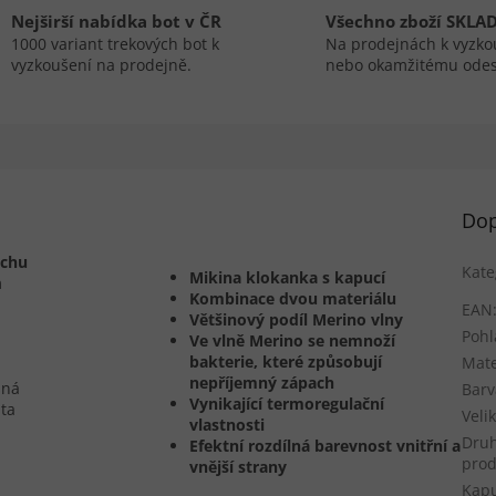
Nejširší nabídka bot v ČR
Všechno zboží SKLA
1000 variant trekových bot k
Na prodejnách k vyzko
vyzkoušení na prodejně.
nebo okamžitému odes
Dop
ichu
Kate
Mikina klokanka s kapucí
m
Kombinace dvou materiálu
EAN
Většinový podíl Merino vlny
Pohl
Ve vlně Merino se nemnoží
bakterie, které způsobují
Mate
nepříjemný zápach
šná
Barv
Vynikající termoregulační
 ta
Veli
vlastnosti
Dru
Efektní rozdílná barevnost vnitřní a
pro
vnější strany
Kap