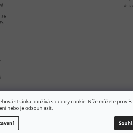
vá
#siz
 se
ny.
o
ě
.
ebová stránka používá soubory cookie. Níže můžete provést
ení nebo je odsouhlasit.
dej
Novinka
tavení
Souhl