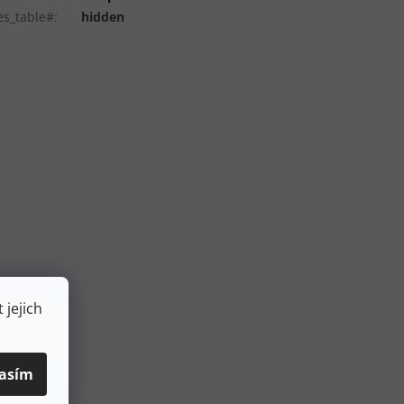
es_table#
:
hidden
 jejich
asím