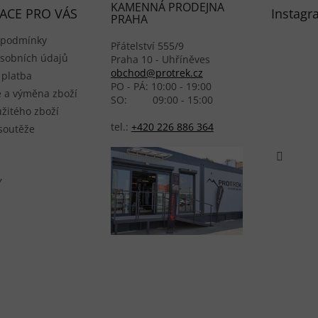
KAMENNÁ PRODEJNA
ACE PRO VÁS
Instagr
PRAHA
 podmínky
Přátelství 555/9
sobních údajů
Praha 10 - Uhříněves
obchod@protrek.cz
 platba
PO - PÁ: 10:00 - 19:00
 a výměna zboží
SO: 09:00 - 15:00
žitého zboží
tel.:
+420 226 886 364
 soutěže
Y