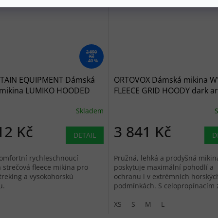
2 690
Kč
–40 %
AIN EQUIPMENT Dámská
ORTOVOX Dámská mikina W
e mikina LUMIKO HOODED
FLEECE GRID HOODY dark ar
CKET capsicum red -
grey- černá
Skladem
ná
12 Kč
3 841 Kč
DETAIL
D
omfortní rychleschnoucí
Pružná, lehká a prodyšná mikina
strečová fleece mikina pro
poskytuje maximální pohodlí a
 treking a vysokohorskú
ochranu i v extrémních horskýc
u.
podmínkách. S celopropínacím
a kapucí.
XS
S
M
L