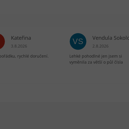
Kateřina
Vendula Sokol
VS
ek.
Hodnocení obchodu je 5 z 5 hvězdiček.
Hodnocení obchodu 
3.8.2026
2.8.2026
pořádku, rychlé doručení.
Lehké pohodlné jen jsem si
vyměnila za větší o půl čísla