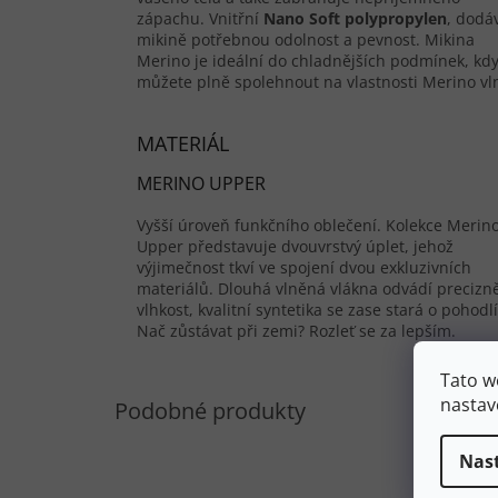
zápachu. Vnitřní
Nano Soft polypropylen
, dodá
mikině potřebnou odolnost a pevnost. Mikina
Merino je ideální do chladnějších podmínek, kdy
můžete plně spolehnout na vlastnosti Merino vl
MATERIÁL
MERINO UPPER
Vyšší úroveň funkčního oblečení. Kolekce Merin
Upper představuje dvouvrstvý úplet, jehož
výjimečnost tkví ve spojení dvou exkluzivních
materiálů. Dlouhá vlněná vlákna odvádí precizn
vlhkost, kvalitní syntetika se zase stará o pohodlí
Nač zůstávat při zemi? Rozleť se za lepším.
Tato w
nastav
Výpro
Nas