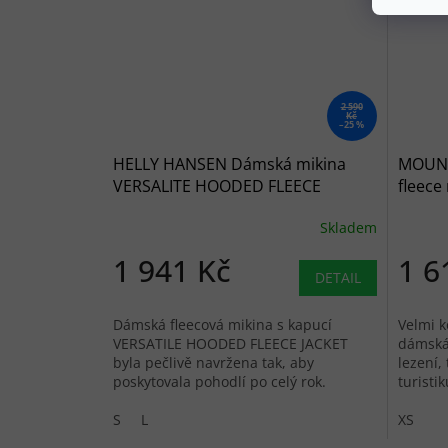
2 590
Kč
–25 %
HELLY HANSEN Dámská mikina
MOUNT
VERSALITE HOODED FLEECE
fleec
JACKET black - černá
WMS JA
Skladem
červe
1 941 Kč
1 6
DETAIL
Dámská fleecová mikina s kapucí
Velmi k
VERSATILE HOODED FLEECE JACKET
dámská 
byla pečlivě navržena tak, aby
lezení,
poskytovala pohodlí po celý rok.
turistik
S
L
XS