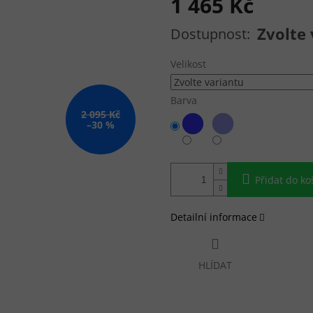
1 465 Kč
Měrná cena:
Zvolte 
Velikost
Barva
2 095 Kč
–30 %
Přidat do ko
Detailní informace
HLÍDAT