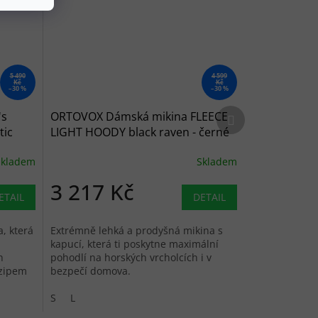
5 490
4 599
Kč
Kč
–30 %
–30 %
Další produkt
's
ORTOVOX Dámská mikina FLEECE
tic
LIGHT HOODY black raven - černé
Skladem
Skladem
3 217 Kč
ETAIL
DETAIL
, která
Extrémně lehká a prodyšná mikina s
kapucí, která ti poskytne maximální
h
pohodlí na horských vrcholcích i v
 zipem
bezpečí domova.
S
L