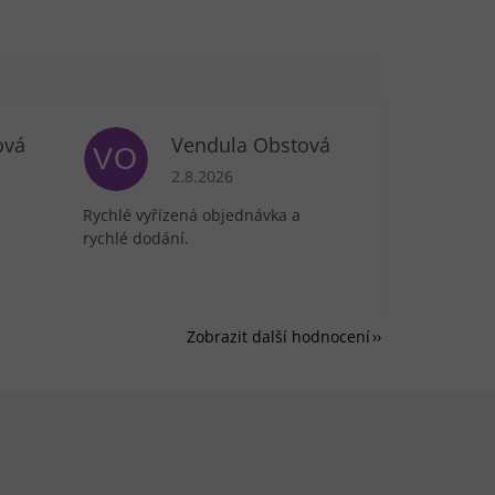
ová
Vendula Obstová
VO
je 5 z 5 hvězdiček.
Hodnocení obchodu je 5 z 5 hvězdiček.
2.8.2026
Rychlé vyřízená objednávka a
rychlé dodání.
Zobrazit další hodnocení