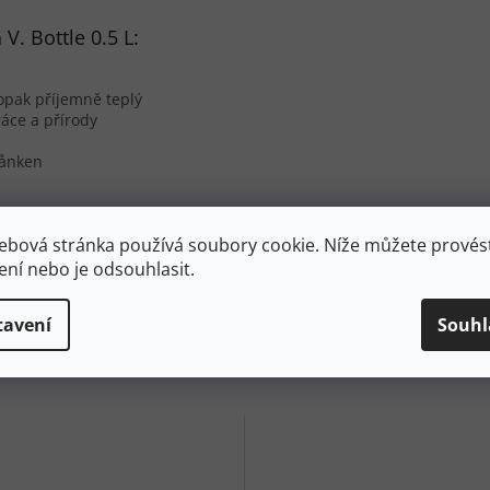
V. Bottle 0.5 L:
aopak příjemně teplý
áce a přírody
Kånken
ebová stránka používá soubory cookie. Níže můžete provést
ení nebo je odsouhlasit.
tavení
Souhl