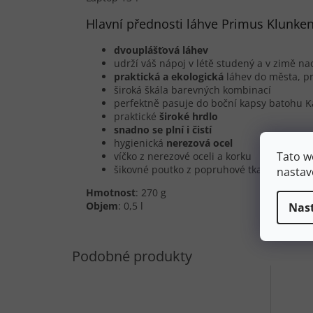
Hlavní přednosti láhve Primus Klunken 
dvouplášťová láhev
udrží váš nápoj v létě studený a v zimě n
praktická a
ekologická
láhev do města, pr
široká škála barevných kombinací
perfektně pasuje do boční kapsy batohu 
praktické
široké hrdlo
snadno se plní i čistí
hygienická
nerezová ocel
Tato w
víčko z nerezové oceli a korku
šikovné poutko z popruhové tkaniny
nastav
Hmotnost
: 270 g
Objem
: 0,5 l
Nas