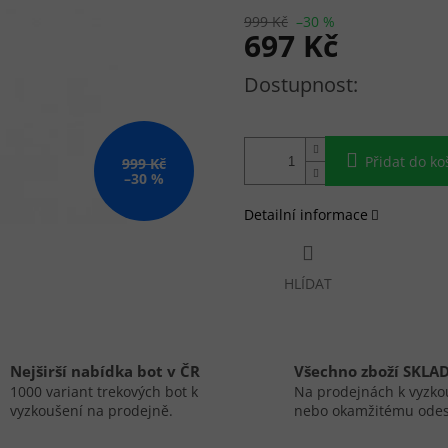
999 Kč
–30 %
697 Kč
Měrná cena:
Přidat do ko
999 Kč
–30 %
Detailní informace
HLÍDAT
Nejširší nabídka bot v ČR
Všechno zboží SKLA
1000 variant trekových bot k
Na prodejnách k vyzko
vyzkoušení na prodejně.
nebo okamžitému odes