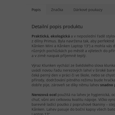
Popis
Značka
Dárkové poukazy
Detailní popis produktu
Praktická, ekologická
a v neposlední řadě stylo
z dílny Primus. Byla navržena tak, aby perfekt
Kånken Mini a Kånken Laptop 13“) a mohla vás do
různých pochůzkách po městě a výletech do příro
a v zimě naopak příjemně teplý.
Výraz Klunken vychází ze švédského slova klun
uvádí novou řadu nerezových lahví v široké barev
čeká perný den v práci či ve škole, nebo se chys
přírody, dodržování pitného režimu bude hračk
dobře pije, zároveň se díky němu lahev
snadno pl
Nerezová ocel
použitá na lahev je hygienická, o
chuť, vůni ani celkovou kvalitu nápoje. Víčko vy
barevně ladící poutko z popruhové tkaniny – ste
Kånken. Lahev pasuje do boční kapsy všech ba
Laptop 13“.