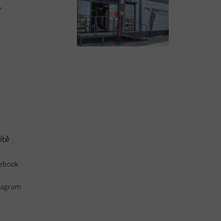
Y
ítě
ebook
tagram