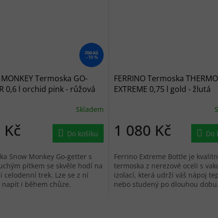
790 Kč
–10 %
MONKEY Termoska GO-
FERRINO Termoska THERMO
 0,6 l orchid pink - růžová
EXTREME 0,75 l gold - žlutá
Skladem
 Kč
1 080 Kč
Do košíku
Do 
ka Snow Monkey Go-getter s
Ferrino Extreme Bottle je kvalitn
uchým pítkem se skvěle hodí na
termoska z nerezové oceli s va
i celodenní trek. Lze se z ní
izolací, která udrží váš nápoj te
 napít i během chůze.
nebo studený po dlouhou dobu