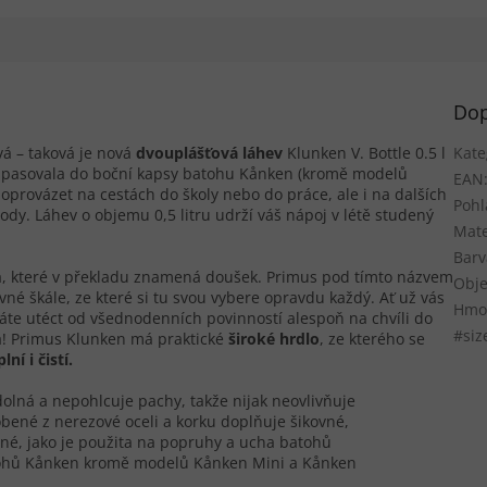
Dop
vá – taková je nová
dvouplášťová láhev
Klunken V. Bottle 0.5 l
Kate
ně pasovala do boční kapsy batohu Kånken (kromě modelů
EAN
provázet na cestách do školy nebo do práce, ale i na dalších
Pohl
dy. Láhev o objemu 0,5 litru udrží váš nápoj v létě studený
Mate
Barv
ka, které v překladu znamená doušek. Primus pod tímto názvem
Obje
né škále, ze které si tu svou vybere opravdu každý. Ať už vás
Hmot
táte utéct od všednodenních povinností alespoň na chvíli do
#siz
a! Primus Klunken má praktické
široké hrdlo
, ze kterého se
ní i čistí.
dolná a nepohlcuje pachy, takže nijak neovlivňuje
robené z nerezové oceli a korku doplňuje šikovné,
jné, jako je použita na popruhy a ucha batohů
tohů Kånken kromě modelů Kånken Mini a Kånken