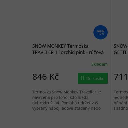
940 Kč
–10 %
SNOW MONKEY Termoska
SNOW 
TRAVELER 1 l orchid pink - růžová
GETTER
Skladem
846 Kč
711
Do košíku
Termoska Snow Monkey Traveller je
Termos
navržena pro toho, kdo hledá
jednod
dobrodružství. Pomáhá udržet váš
běhání 
vybraný nápoj ledově studený nebo
snadno
dokonale horký.