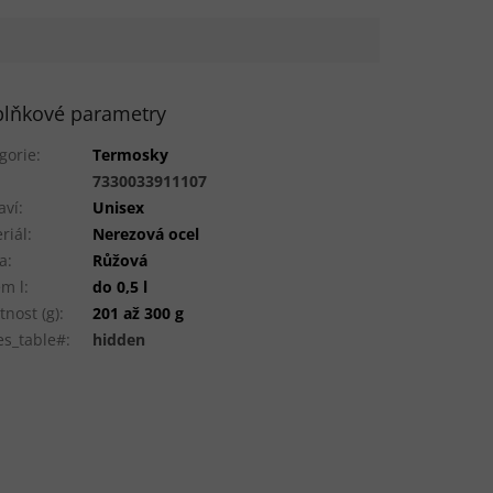
lňkové parametry
gorie
:
Termosky
:
7330033911107
aví
:
Unisex
riál
:
Nerezová ocel
a
:
Růžová
m l
:
do 0,5 l
nost (g)
:
201 až 300 g
es_table#
:
hidden