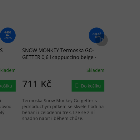
1 350
790 Kč
Kč
Další produkt
–10 %
–20 %
S
SNOW MONKEY Termoska GO-
GETTER 0,6 l cappuccino beige -
béžová
Skladem
Skladem
711 Kč
košíku
Do košíku
í
Termoska Snow Monkey Go-getter s
kuovou
jednoduchým pítkem se skvěle hodí na
plý
běhání i celodenní trek. Lze se z ní
.
snadno napít i během chůze.