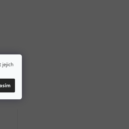
 jejich
asím