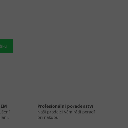
šíku
DEM
Profesionální poradenství
ušení
Naši prodejci Vám rádi poradí
lání.
při nákupu