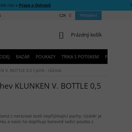
ivte nás v
Praze a Ostravě
 SOUTĚŽE
O NÁS
PRODEJNY
CZK
KONTAKTY
Přihlášení
PORADNA
NÁKUPNÍ KOŠÍK
Prázdný košík
ODEJ
BAZAR
POUKAZY
TRIKA S POTISKEM
PŮJČOVNA V
V. BOTTLE 0,5 l pink - růžová
hev KLUNKEN V. BOTTLE 0,5
ená z nerezové oceli nepřijímající pachy. Uzávěr je
rku a navíc ho doplňuje barevně ladící poutko z