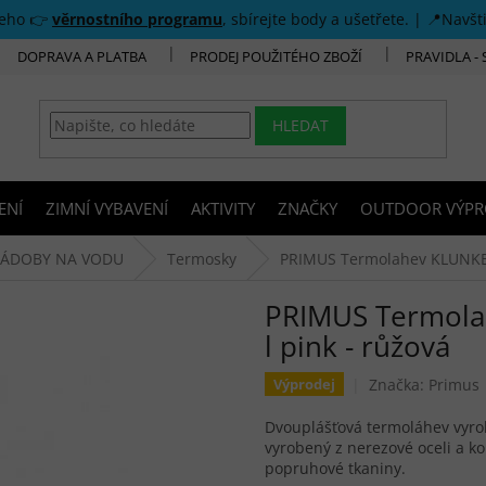
šeho 👉
věrnostního programu
, sbírejte body a ušetřete. | 📍Navšt
DOPRAVA A PLATBA
PRODEJ POUŽITÉHO ZBOŽÍ
PRAVIDLA -
HLEDAT
ENÍ
ZIMNÍ VYBAVENÍ
AKTIVITY
ZNAČKY
OUTDOOR VÝPR
NÁDOBY NA VODU
Termosky
PRIMUS Termolahev KLUNKEN 
PRIMUS Termola
l pink - růžová
Značka:
Primus
Výprodej
Dvouplášťová termoláhev vyrob
vyrobený z nerezové oceli a ko
popruhové tkaniny.