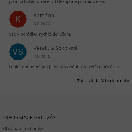
jsem ochoten utrácet :-) Děkujeme já i manželka.
Kateřina
K
Hodnocení obchodu je 5 z 5 hvězdiček.
3.8.2026
Vše v pořádku, rychlé doručení.
Vendula Sokolová
VS
Hodnocení obchodu je 5 z 5 hvězdiček.
2.8.2026
Lehké pohodlné jen jsem si vyměnila za větší o půl čísla
Zobrazit další hodnocení
Zápatí
INFORMACE PRO VÁS
Obchodní podmínky