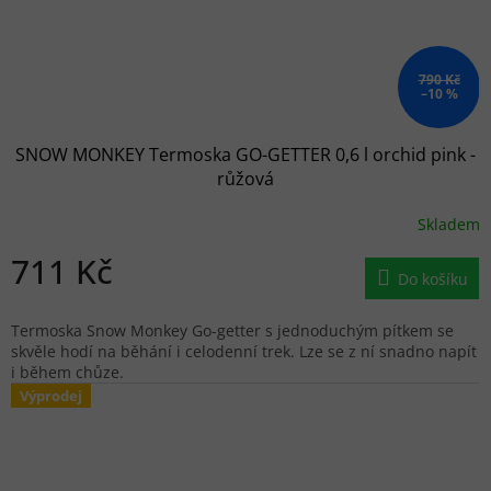
790 Kč
–10 %
SNOW MONKEY Termoska GO-GETTER 0,6 l orchid pink -
růžová
Skladem
711 Kč
Do košíku
Termoska Snow Monkey Go-getter s jednoduchým pítkem se
skvěle hodí na běhání i celodenní trek. Lze se z ní snadno napít
i během chůze.
Výprodej