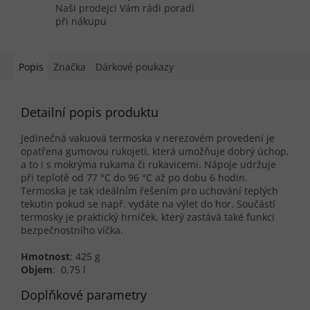
Naši prodejci Vám rádi poradí
při nákupu
Popis
Značka
Dárkové poukazy
Detailní popis produktu
Jedinečná vakuová termoska v nerezovém provedení je
opatřena gumovou rukojetí, která umožňuje dobrý úchop,
a to i s mokrýma rukama či rukavicemi. Nápoje
udržuje
při teplotě od 77 °C do 96 °C
až po dobu 6 hodin.
Termoska je tak ideálním řešením pro uchování teplých
tekutin pokud se např. vydáte na výlet do hor. Součástí
termosky je praktický hrníček, který zastává také funkci
bezpečnostního víčka.
Hmotnost
: 425 g
Objem
: 0,75 l
Doplňkové parametry