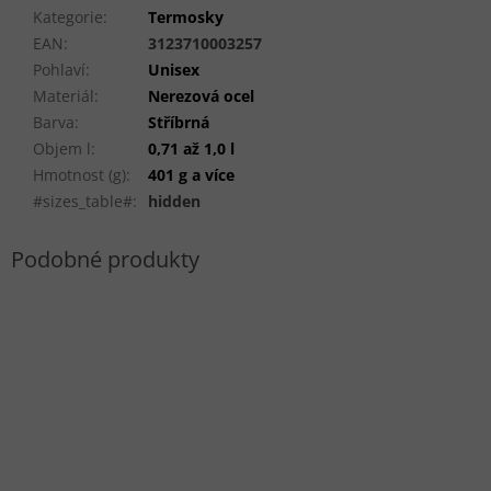
Kategorie
:
Termosky
EAN
:
3123710003257
Pohlaví
:
Unisex
Materiál
:
Nerezová ocel
Barva
:
Stříbrná
Objem l
:
0,71 až 1,0 l
Hmotnost (g)
:
401 g a více
#sizes_table#
:
hidden