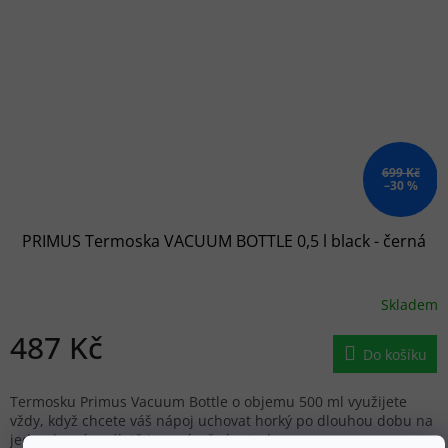
699 Kč
–30 %
PRIMUS Termoska VACUUM BOTTLE 0,5 l black - černá
Skladem
487 Kč
Do košíku
Termosku Primus Vacuum Bottle o objemu 500 ml využijete
vždy, když chcete váš nápoj uchovat horký po dlouhou dobu na
jednodenním výletě i na náročném treku.