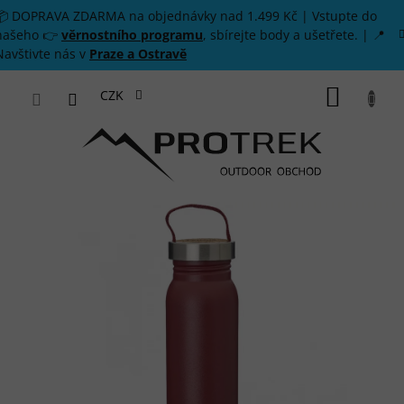
Přejít na obsah
📦 DOPRAVA ZDARMA na objednávky nad 1.499 Kč | Vstupte do
našeho 👉
věrnostního programu
, sbírejte body a ušetřete. | 📍
Navštivte nás v
Praze a Ostravě
NÁKUP
CZK