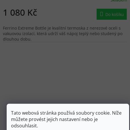
1 080 Kč
Do košíku
Ferrino Extreme Bottle je kvalitní termoska z nerezové oceli s
vakuovou izolací, která udrží váš nápoj teplý nebo studený po
dlouhou dobu.
Tato webová stránka používá soubory cookie. Níže
můžete provést jejich nastavení nebo je
720 Kč
–10 %
odsouhlasit.