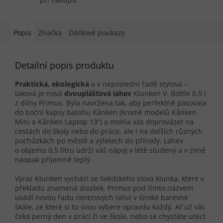
Popis
Značka
Dárkové poukazy
Detailní popis produktu
Praktická, ekologická
a v neposlední řadě stylová –
taková je nová
dvouplášťová láhev
Klunken V. Bottle 0.5 l
z dílny Primus. Byla navržena tak, aby perfektně pasovala
do boční kapsy batohu Kånken (kromě modelů Kånken
Mini a Kånken Laptop 13“) a mohla vás doprovázet na
cestách do školy nebo do práce, ale i na dalších různých
pochůzkách po městě a výletech do přírody. Láhev
o objemu 0,5 litru udrží váš nápoj v létě studený a v zimě
naopak příjemně teplý.
Výraz Klunken vychází ze švédského slova klunka, které v
překladu znamená doušek. Primus pod tímto názvem
uvádí novou řadu nerezových lahví v široké barevné
škále, ze které si tu svou vybere opravdu každý. Ať už vás
čeká perný den v práci či ve škole, nebo se chystáte utéct