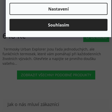
Nastavení
SNOW MONKEY Termoska URBAN EXPLORER 0,5 l
cappuccino beige - běžová
Souhlasím
Skladem
648 Kč
Do košíku
Termosky Urban Explorer jsou řada jednoduchých, ale
funkčních termosek, které vám pomáhají při každodenních
životních výzvách. Otevřete a napijte se prvního doušku
vašeho...
ZOBRAZIT VŠECHNY PODOBNÉ PRODUKTY