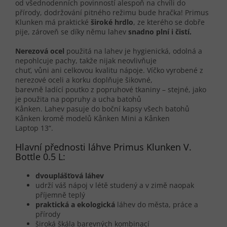
od všednodenních povinností alespoň na chvíli do
přírody, dodržování pitného režimu bude hračka! Primus
Klunken má praktické
široké hrdlo
, ze kterého se dobře
pije, zároveň se díky němu lahev
snadno plní i čistí.
Nerezová ocel
použitá na lahev je hygienická, odolná a
nepohlcuje pachy, takže nijak neovlivňuje
chuť, vůni ani celkovou kvalitu nápoje. Víčko vyrobené z
nerezové oceli a korku doplňuje šikovné,
barevně ladící poutko z popruhové tkaniny – stejné, jako
je použita na popruhy a ucha batohů
Kånken. Lahev pasuje do boční kapsy všech batohů
Kånken kromě modelů Kånken Mini a Kånken
Laptop 13“.
Hlavní přednosti láhve Primus Klunken V.
Bottle 0.5 L:
dvouplášťová láhev
udrží váš nápoj v létě studený a v zimě naopak
příjemně teplý
praktická a
ekologická
láhev do města, práce a
přírody
široká škála barevných kombinací