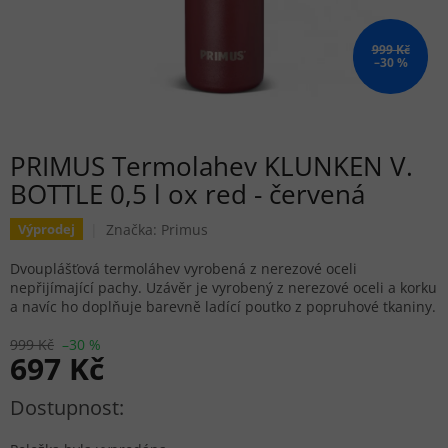
999 Kč
–30 %
PRIMUS Termolahev KLUNKEN V.
BOTTLE 0,5 l ox red - červená
Značka:
Primus
Výprodej
Dvouplášťová termoláhev vyrobená z nerezové oceli
nepřijímající pachy. Uzávěr je vyrobený z nerezové oceli a korku
a navíc ho doplňuje barevně ladící poutko z popruhové tkaniny.
999 Kč
–30 %
697 Kč
Měrná cena: