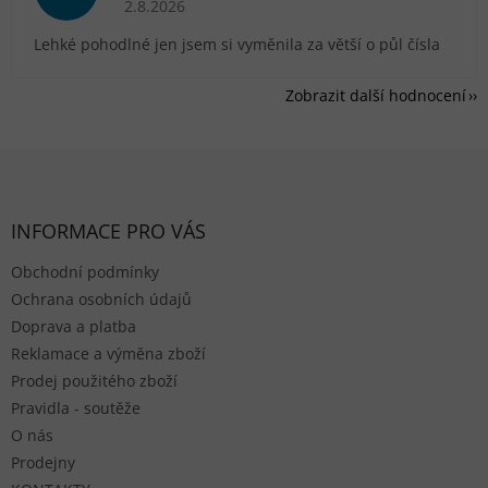
2.8.2026
Lehké pohodlné jen jsem si vyměnila za větší o půl čísla
Zobrazit další hodnocení
Zápatí
INFORMACE PRO VÁS
Obchodní podmínky
Ochrana osobních údajů
Doprava a platba
Reklamace a výměna zboží
Prodej použitého zboží
Pravidla - soutěže
O nás
Prodejny