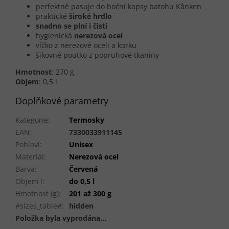
perfektně pasuje do boční kapsy batohu Kånken
praktické
široké hrdlo
snadno se plní i čistí
hygienická
nerezová ocel
víčko z nerezové oceli a korku
šikovné poutko z popruhové tkaniny
Hmotnost
: 270 g
Objem
: 0,5 l
Doplňkové parametry
Kategorie
:
Termosky
EAN
:
7330033911145
Pohlaví
:
Unisex
Materiál
:
Nerezová ocel
Barva
:
Červená
Objem l
:
do 0,5 l
Hmotnost (g)
:
201 až 300 g
#sizes_table#
:
hidden
Položka byla vyprodána…