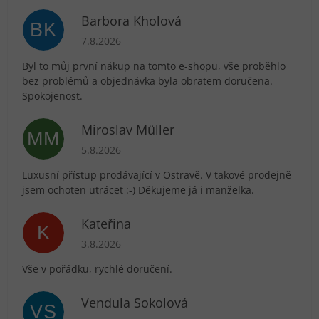
Barbora Kholová
BK
Hodnocení obchodu je 5 z 5 hvězdiček.
7.8.2026
Byl to můj první nákup na tomto e-shopu, vše proběhlo
bez problémů a objednávka byla obratem doručena.
Spokojenost.
Miroslav Müller
MM
Hodnocení obchodu je 5 z 5 hvězdiček.
5.8.2026
Luxusní přístup prodávající v Ostravě. V takové prodejně
jsem ochoten utrácet :-) Děkujeme já i manželka.
Kateřina
K
Hodnocení obchodu je 5 z 5 hvězdiček.
3.8.2026
Vše v pořádku, rychlé doručení.
Vendula Sokolová
VS
Hodnocení obchodu je 5 z 5 hvězdiček.