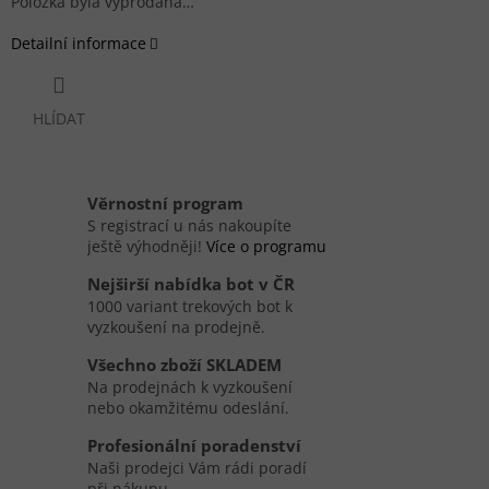
Položka byla vyprodána…
Detailní informace
HLÍDAT
Věrnostní program
S registrací u nás nakoupíte
ještě výhodněji!
Více o programu
Nejširší nabídka bot v ČR
1000 variant trekových bot k
vyzkoušení na prodejně.
Všechno zboží SKLADEM
Na prodejnách k vyzkoušení
nebo okamžitému odeslání.
Profesionální poradenství
Naši prodejci Vám rádi poradí
při nákupu