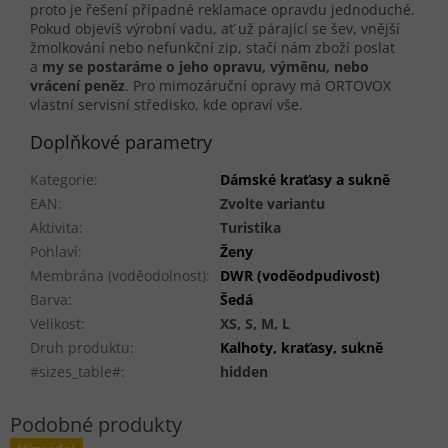
proto je řešení případné reklamace opravdu jednoduché.
Pokud objevíš výrobní vadu, ať už párající se šev, vnější
žmolkování nebo nefunkční zip, stačí nám zboží poslat
a
my se postaráme o jeho opravu, výměnu, nebo
vrácení peněz
. Pro mimozáruční opravy má ORTOVOX
vlastní servisní středisko, kde opraví vše.
Doplňkové parametry
Kategorie
:
Dámské kraťasy a sukně
EAN
:
Zvolte variantu
Aktivita
:
Turistika
Pohlaví
:
Ženy
Membrána (voděodolnost)
:
DWR (voděodpudivost)
Barva
:
Šedá
Velikost
:
XS, S, M, L
Druh produktu
:
Kalhoty, kraťasy, sukně
#sizes_table#
:
hidden