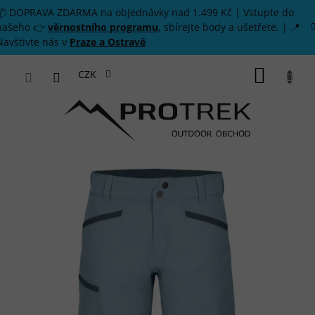
Přejít na obsah
📦 DOPRAVA ZDARMA na objednávky nad 1.499 Kč | Vstupte do
našeho 👉
věrnostního programu
, sbírejte body a ušetřete. | 📍
Navštivte nás v
Praze a Ostravě
NÁKUP
CZK