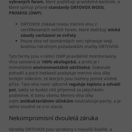
vybraných farem
, které podléhají pravidelné kontrole, a
které splňují přísné
standardy
ORTOVOX WOOL
PROMISE (OWP)
.
ORTOVOX získává novou merino vlnu z
certifikovaných ovčích farem, které dodržují
etické
zásady zacházení se zvířaty
.
Pouze vlna od tasmánských ovcí vyhovuje svojí
kvalitou náročným požadavkům značky ORTOVOX.
Tyto farmy jsou v rámci OWP pravidelně monitorovány.
Vlna samotná je
100% ekologická,
a proto je i
mimořádně
environmentálně udržitelná
. Dokonalé
pohodlí a pocit hebkosti poskytuje merino vlna díky
tenkým vláknům, ze kterých jsou tvořeny jemné vlněné
příze. Tato vlna navíc výborně
reguluje teplotu a odvádí
pot
, takže se budeš cítit příjemně za jakýchkoliv
podmínek. K tomu všemu Merino vlna díky
svým
antibakteriálním účinkům
neutralizuje pachy, a je
velmi snadné se o ni starat.
Nekompromisní dvouletá záruka
Výrobky ORTOVOX jsou vyrobeny v nejvyšší kvalitě, a