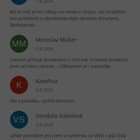
7.8.2026
Byl to můj první nákup na tomto e-shopu, vše proběhlo
bez problémů a objednávka byla obratem doručena.
Spokojenost.
Miroslav Müller
MM
Hodnocení obchodu je 5 z 5 hvězdiček.
5.8.2026
Luxusní přístup prodávající v Ostravě. V takové prodejně
jsem ochoten utrácet :-) Děkujeme já i manželka.
Kateřina
K
Hodnocení obchodu je 5 z 5 hvězdiček.
3.8.2026
Vše v pořádku, rychlé doručení.
Vendula Sokolová
VS
Hodnocení obchodu je 5 z 5 hvězdiček.
2.8.2026
Lehké pohodlné jen jsem si vyměnila za větší o půl čísla