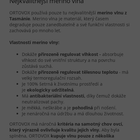
Nejkvalitnější merino vlna
ORTOVOX používá pouze tu nejkvalitnější
merino vlnu z
Tasmánie
. Merino vlna je materiál, který časem
degraduje pouze zanedbatelně a své funkční vlastnosti si
zachovává po mnoho let.
Vlastnosti merino vlny:
Dokáže
přirozeně regulovat vlhkost -
absorbuje
vlhkost do své vnitřní struktury a na povrchu
zůstává suchá.
Dokáže
přirozeně regulovat tělesnou teplotu
- má
velký termoregulační rozsah.
Je 100% šetrná k životnímu prostředí a
je
ekologicky udržitelná
.
Má
antibakteriální vlastnosti,
díky čemuž dokáže
neutralizovat pachy.
Je měkká, neškrábe a je
pohodlná
při nošení.
Je nenáročná na údržbu a má dlouhou životnost.
ORTOVOX má náročná
kritéria na samotný chov ovcí,
který výrazně ovlivňuje kvalitu jejich vlny.
Aby byla
splněna, ORTOVOX
kupuje vlnu pouze z několika