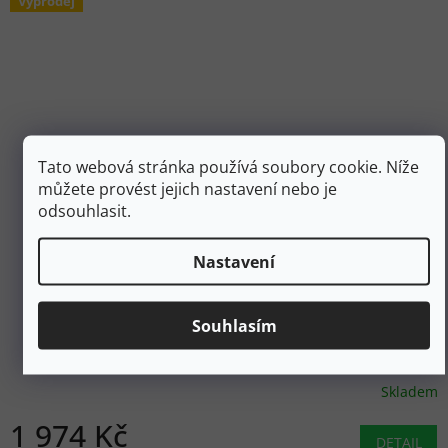
Výprodej
Tato webová stránka používá soubory cookie. Níže
můžete provést jejich nastavení nebo je
odsouhlasit.
Nastavení
3 949 Kč
–50 %
Souhlasím
KARPOS Dámské šortky ALAGNA PLUS W BERMUDA
vulcan - černé
Skladem
1 974 Kč
DETAIL