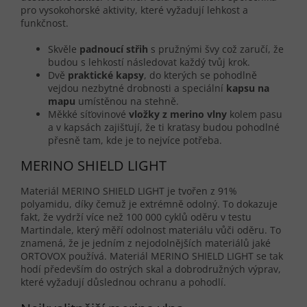
pro vysokohorské aktivity, které vyžadují lehkost a
funkčnost.
Skvěle
padnoucí střih
s pružnými švy což zaručí, že
budou s lehkostí následovat každý tvůj krok.
Dvě
praktické kapsy
, do kterých se pohodlně
vejdou nezbytné drobnosti a speciální
kapsu na
mapu
umístěnou na stehně.
Měkké síťovinové
vložky z merino vlny
kolem pasu
a v kapsách zajišťují, že ti kraťasy budou pohodlné
přesně tam, kde je to nejvíce potřeba.
MERINO SHIELD LIGHT
Materiál MERINO SHIELD LIGHT je tvořen z 91%
polyamidu, díky čemuž je extrémně odolný. To dokazuje
fakt, že vydrží více než 100 000 cyklů oděru v testu
Martindale, který měří odolnost materiálu vůči oděru. To
znamená, že je jedním z nejodolnějších materiálů jaké
ORTOVOX používá. Materiál MERINO SHIELD LIGHT se tak
hodí především do ostrých skal a dobrodružných výprav,
které vyžadují důslednou ochranu a pohodlí.