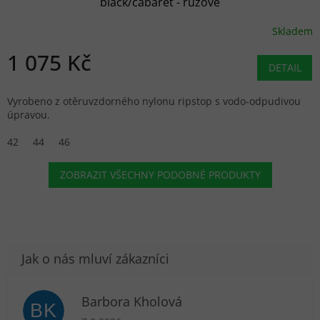
black/cabaret - růžové
Skladem
1 075 Kč
DETAIL
Vyrobeno z otěruvzdorného nylonu ripstop s vodo-odpudivou
úpravou.
42
44
46
ZOBRAZIT VŠECHNY PODOBNÉ PRODUKTY
Barbora Kholová
BK
Hodnocení obchodu je 5 z 5 hvězdiček.