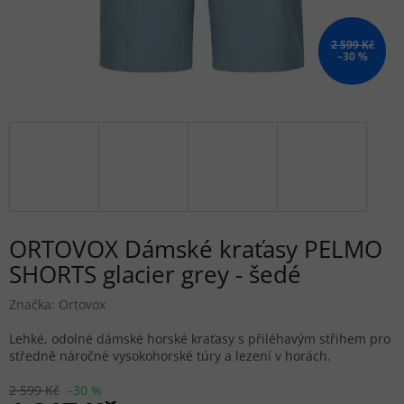
2 599 Kč
–30 %
ORTOVOX Dámské kraťasy PELMO
SHORTS glacier grey - šedé
Značka:
Ortovox
Lehké, odolné dámské horské kraťasy s přiléhavým střihem pro
středně náročné vysokohorské túry a lezení v horách.
2 599 Kč
–30 %