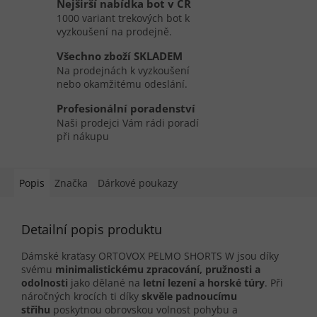
Nejširší nabídka bot v ČR
1000 variant trekových bot k
vyzkoušení na prodejně.
Všechno zboží SKLADEM
Na prodejnách k vyzkoušení
nebo okamžitému odeslání.
Profesionální poradenství
Naši prodejci Vám rádi poradí
při nákupu
Popis
Značka
Dárkové poukazy
Detailní popis produktu
Dámské kraťasy ORTOVOX PELMO SHORTS W jsou díky
svému
minimalistickému zpracování, pružnosti a
odolnosti
jako dělané na
letní lezení a horské túry
. Při
náročných krocích ti díky
skvěle padnoucímu
střihu
poskytnou obrovskou volnost pohybu a