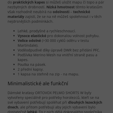
do
praktických kapes
si můžeš uložit mapu či topo a pár
nezbytných drobností.
Nízká hmotnost
těmto kraťasům
však rozhodně neubírá na
odolnosti
–
technické
materiály
zajistí, že se na ně můžeš spolehnout i v těch
nejdrsnějších podmínkách.
Lehké, prodyšné a rychleschnoucí.
Vysoce elastické
pro dokonalou volnost pohybu.
Velice odolné
(>30 000 cyklů oděru v testu
Martindale).
Voděodpudivé díky úpravě DWR bez přidání PFC.
Podšívka Merino Mesh na vnitřní straně pasu a
kapes.
Poutka na pásek.
2 přední kapsy.
1 kapsa na stehně na zip - na mapu.
Minimalistické ale funkční
Dámské kraťasy ORTOVOX PELMO SHORTS W byly
vytvořeny speciálně pro potřeby horolezců, kteří se na
své vybavení potřebují spoléhat při
dlouhých lezeckých
dnech
, ale přitom potřebují aby jejich vybavení bylo
dostatečně
lehké
. To z nich dělá dokonalého společníka