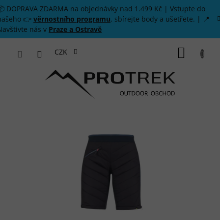
Přejít na obsah
📦 DOPRAVA ZDARMA na objednávky nad 1.499 Kč | Vstupte do
našeho 👉
věrnostního programu
, sbírejte body a ušetřete. | 📍
Navštivte nás v
Praze a Ostravě
NÁKUP
CZK