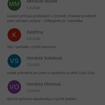
Miroslav Müller
MM
Hodnocení obchodu je 5 z 5 hvězdiček.
5.8.2026
Luxusní přístup prodávající v Ostravě. V takové prodejně
jsem ochoten utrácet :-) Děkujeme já i manželka.
Kateřina
K
Hodnocení obchodu je 5 z 5 hvězdiček.
3.8.2026
Vše v pořádku, rychlé doručení.
Vendula Sokolová
VS
Hodnocení obchodu je 5 z 5 hvězdiček.
2.8.2026
Lehké pohodlné jen jsem si vyměnila za větší o půl čísla
Vendula Obstová
VO
Hodnocení obchodu je 5 z 5 hvězdiček.
2.8.2026
Rychlé vyřízená objednávka a rychlé dodání.