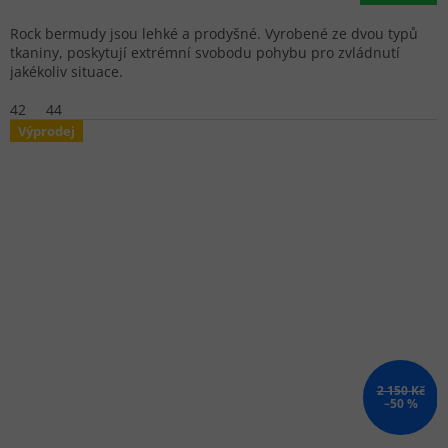
Rock bermudy jsou lehké a prodyšné. Vyrobené ze dvou typů
tkaniny, poskytují extrémní svobodu pohybu pro zvládnutí
jakékoliv situace.
42
44
Výprodej
2 150 Kč
–50 %