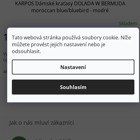
KARPOS Dámské kraťasy DOLADA W BERMUDA
moroccan blue/bluebird - modré
Skladem
1 075 Kč
Tato webová stránka používá soubory cookie. Níže
DETAIL
můžete provést jejich nastavení nebo je
odsouhlasit.
Vyrobeno z otěruvzdorného nylonu ripstop s vodo-odpudivou
úpravou.
Nastavení
46
ZOBRAZIT VŠECHNY PODOBNÉ PRODUKTY
Souhlasím