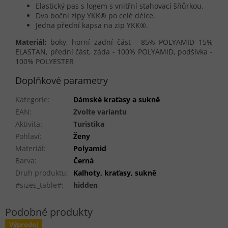
Elastický pas s logem s vnitřní stahovací šňůrkou.
Dva boční zipy YKK® po celé délce.
Jedna přední kapsa na zip YKK®.
Materiál:
boky, horní zadní část - 85% POLYAMID 15%
ELASTAN, přední část, záda - 100% POLYAMID, podšívka -
100% POLYESTER
Doplňkové parametry
Kategorie
:
Dámské kraťasy a sukně
EAN
:
Zvolte variantu
Aktivita
:
Turistika
Pohlaví
:
Ženy
Materiál
:
Polyamid
Barva
:
Černá
Druh produktu
:
Kalhoty, kraťasy, sukně
#sizes_table#
:
hidden
Výprodej