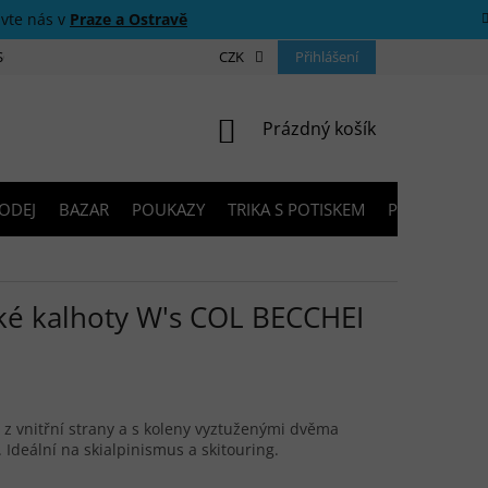
ivte nás v
Praze a Ostravě
 SOUTĚŽE
O NÁS
PRODEJNY
CZK
KONTAKTY
Přihlášení
PORADNA
NÁKUPNÍ KOŠÍK
Prázdný košík
ODEJ
BAZAR
POUKAZY
TRIKA S POTISKEM
PŮJČOVNA V
 kalhoty W's COL BECCHEI
u z vnitřní strany a s koleny vyztuženými dvěma
. Ideální na skialpinismus a skitouring.