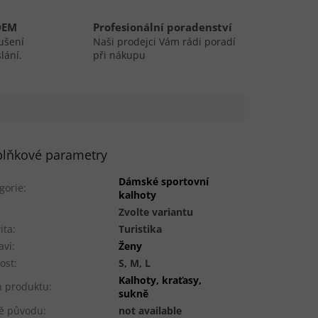
DEM
Profesionální poradenství
ušení
Naši prodejci Vám rádi poradí
lání.
při nákupu
lňkové parametry
Dámské sportovní
gorie
:
kalhoty
:
Zvolte variantu
ita
:
Turistika
aví
:
Ženy
kost
:
S, M, L
Kalhoty, kraťasy,
 produktu
:
sukně
ě původu
:
not available