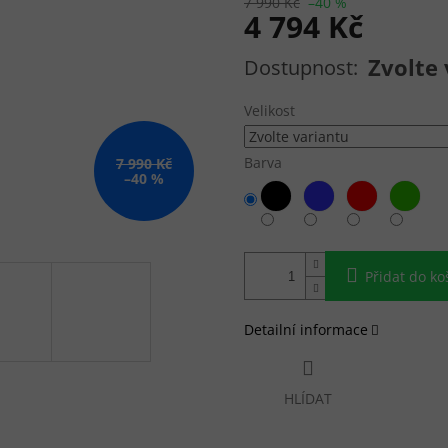
7 990 Kč
–40 %
4 794 Kč
Měrná cena:
Zvolte 
Velikost
Barva
7 990 Kč
–40 %
Přidat do ko
Detailní informace
HLÍDAT