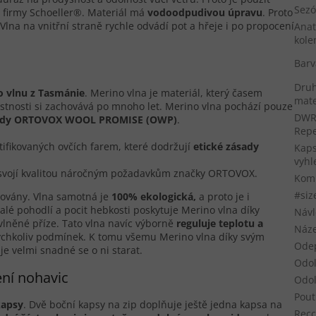
Sez
firmy Schoeller®. Materiál má
vodoodpudivou úpravu
. Proto
Vlna na vnitřní straně rychle odvádí pot a hřeje i po propocení
Anat
kole
Barv
Druh
o vlnu z Tasmánie
. Merino vlna je materiál, který časem
mate
stnosti si zachovává po mnoho let. Merino vlna pochází pouze
DWR 
rdy
ORTOVOX WOOL PROMISE (OWP)
.
Repe
ifikovaných ovčích farem, které dodržují
etické zásady
Kaps
vyhl
 svojí kvalitou náročným požadavkům značky ORTOVOX.
Komp
#siz
rovány. Vlna samotná je
100% ekologická,
a proto je i
alé pohodlí a pocit hebkosti poskytuje Merino vlna díky
Návl
vlněné příze. Tato vlna navíc výborně
reguluje teplotu a
Náze
akýchkoliv podmínek. K tomu všemu Merino vlna díky svým
Odep
je velmi snadné se o ni starat.
Odol
ení nohavic
Odol
Pout
kapsy
. Dvě boční kapsy na zip doplňuje ještě jedna kapsa na
Recc