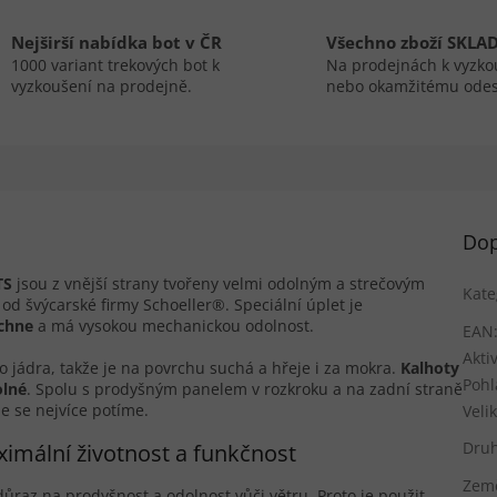
Nejširší nabídka bot v ČR
Všechno zboží SKLA
1000 variant trekových bot k
Na prodejnách k vyzko
vyzkoušení na prodejně.
nebo okamžitému odes
Dop
TS
jsou z vnější strany tvořeny velmi odolným a strečovým
Kate
od švýcarské firmy Schoeller®. Speciální úplet je
schne
a má vysokou mechanickou odolnost.
EAN
Aktiv
o jádra, takže je na povrchu suchá a hřeje i za mokra.
Kalhoty
Pohl
olné
. Spolu s prodyšným panelem v rozkroku a na zadní straně
e se nejvíce potíme.
Veli
Druh
imální životnost a funkčnost
Zem
az na prodyšnost a odolnost vůči větru. Proto je použit