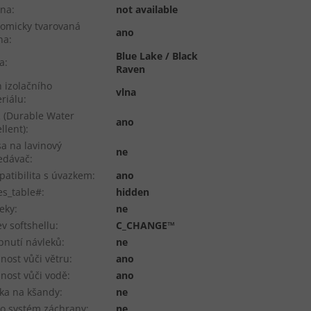
óna
:
not available
omicky tvarovaná
ano
na
:
Blue Lake / Black
a
:
Raven
 izolačního
vlna
riálu
:
(Durable Water
ano
llent)
:
a na lavinový
ne
edávač
:
atibilita s úvazkem
:
ano
es_table#
:
hidden
eky
:
ne
v softshellu
:
C_CHANGE™
nutí návleků
:
ne
nost vůči větru
:
ano
nost vůči vodě
:
ano
ka na kšandy
:
ne
o systém záchrany
:
ne