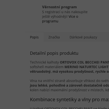
Věrnostní program
S registrací u nás nakoupíte
ještě výhodněji!
Více o
programu
Popis
Značka
Dárkové poukazy
Detailní popis produktu
Technické kalhoty
ORTOVOX COL BECCHEI PAN
softshell materiálem
MERINO NATURTEC LIGHT
větruodolný, má vysokou prodyšnost, rychle 
Vlna na vnitřní straně absorbuje vlhkost do svéh
jsou lehké, pohodlné a zároveň dostatečně od
kolen nabízí maximální prodyšnost v místech, kd
Kombinace syntetiky a vlny pro max
U kalhot ORTOVOX COL BECCHEI PANT se klade důr