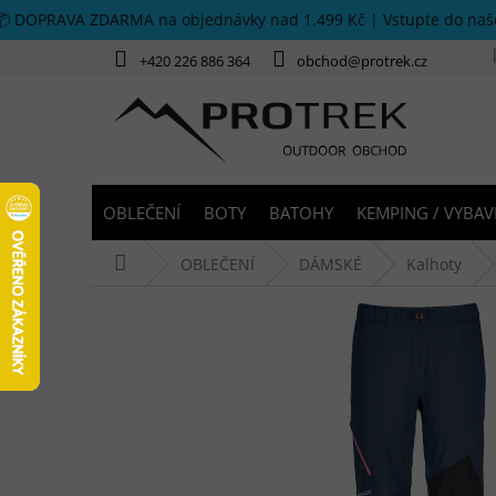
Přejít na obsah
📦 DOPRAVA ZDARMA na objednávky nad 1.499 Kč | Vstupte do na
+420 226 886 364
obchod@protrek.cz
OBLEČENÍ
BOTY
BATOHY
KEMPING / VYBAV
Domů
OBLEČENÍ
DÁMSKÉ
Kalhoty