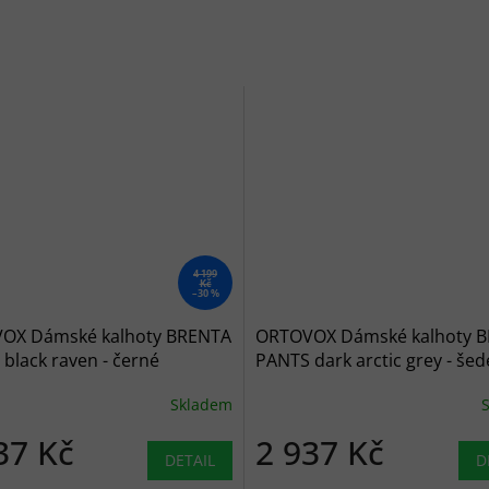
4 199
Kč
–30 %
OX Dámské kalhoty BRENTA
ORTOVOX Dámské kalhoty 
black raven - černé
PANTS dark arctic grey - šed
Skladem
37 Kč
2 937 Kč
DETAIL
D