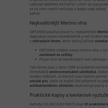
softshell MERINO NATURTEC LIGHT od švýcarské 
se na něm nedrží nečistoty a kapky vody stékají. 
kalhot.
Nejkvalitnější Merino vlna
ORTOVOX používá pouze tu nejkvalitnější
Merin
degraduje pouze zanedbatelně a své funkční vla
z
vybraných farem
, které splňují přísné
standa
ORTOVOX získává novou merino vlnu z cert
zacházení se zví
ř
aty
.
Pouze vlna od tasmánských ovcí vyhovuje
Tyto farmy jsou v rámci OWP pravidelně monito
mimořádně
environmentáln
ě
udržitelná
. Dokon
tenkým vláknům, ze kterých jsou tvořeny jemné 
odvádí pot
, takže se budeš cítit příjemně za j
antibakteriálním ú
č
ink
ů
m
neutralizuje pachy a 
Praktické kapsy a kevlarové vyztuž
Kalhoty COL BECCHEI PANTS mají
tři praktické 