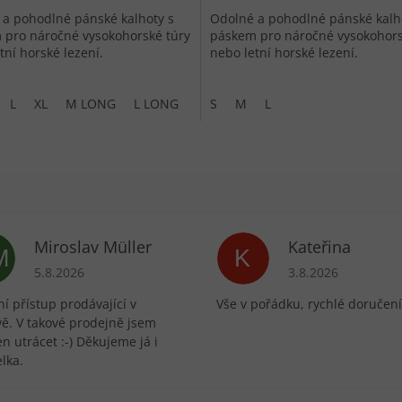
a pohodlné pánské kalhoty s
Odolné a pohodlné pánské kalh
 pro náročné vysokohorské túry
páskem pro náročné vysokohors
tní horské lezení.
nebo letní horské lezení.
L
XL
M LONG
L LONG
XL SHORT
S
M
L
XL LONG
Miroslav Müller
Kateřina
M
K
ek.
Hodnocení obchodu je 5 z 5 hvězdiček.
Hodnocení obchodu 
5.8.2026
3.8.2026
í přístup prodávající v
Vše v pořádku, rychlé doručení
vě. V takové prodejně jsem
n utrácet :-) Děkujeme já i
lka.