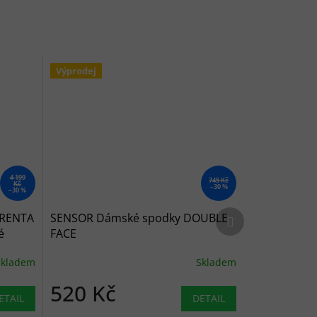
Výprodej
4 199
745 Kč
Kč
–30 %
–30 %
Další produkt
BRENTA
SENSOR Dámské spodky DOUBLE
é
FACE
Skladem
Skladem
520 Kč
ETAIL
DETAIL