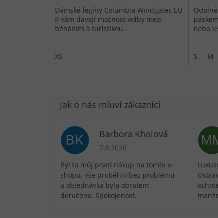
Dámské legíny Columbia Windgates EU
Odolné 
II vám dávají možnost volby mezi
páskem
běháním a turistikou.
nebo le
XS
S
M
Barbora Kholová
BK
M
Hodnocení obchodu je 5 z 5 hvězdič
7.8.2026
Byl to můj první nákup na tomto e-
Luxusn
shopu, vše proběhlo bez problémů
Ostra
a objednávka byla obratem
ochote
doručena. Spokojenost.
manže