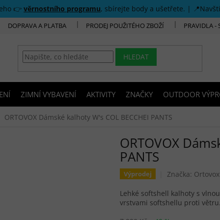
šeho 👉
věrnostního programu
, sbírejte body a ušetřete. | 📍Navšt
DOPRAVA A PLATBA
PRODEJ POUŽITÉHO ZBOŽÍ
PRAVIDLA -
HLEDAT
ENÍ
ZIMNÍ VYBAVENÍ
AKTIVITY
ZNAČKY
OUTDOOR VÝPR
ORTOVOX Dámské kalhoty W's COL BECCHEI PANTS
ORTOVOX Dámské
PANTS
Značka:
Ortovox
Výprodej
Lehké softshell kalhoty s vlno
vrstvami softshellu proti větru