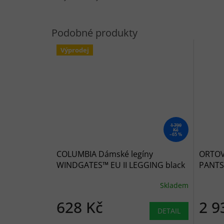
Výprodej
1 799
Kč
–65 %
COLUMBIA Dámské legíny
ORTOV
WINDGATES™ EU II LEGGING black
PANTS 
- černé
Skladem
628 Kč
2 9
DETAIL