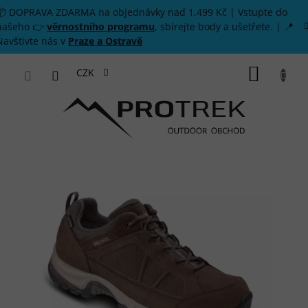
Přejít na obsah
📦 DOPRAVA ZDARMA na objednávky nad 1.499 Kč | Vstupte do
našeho 👉
věrnostního programu
, sbírejte body a ušetřete. | 📍
Navštivte nás v
Praze a Ostravě
NÁKUP
CZK