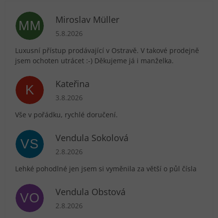
Miroslav Müller
MM
Hodnocení obchodu je 5 z 5 hvězdiček.
5.8.2026
Luxusní přístup prodávající v Ostravě. V takové prodejně
jsem ochoten utrácet :-) Děkujeme já i manželka.
Kateřina
K
Hodnocení obchodu je 5 z 5 hvězdiček.
3.8.2026
Vše v pořádku, rychlé doručení.
Vendula Sokolová
VS
Hodnocení obchodu je 5 z 5 hvězdiček.
2.8.2026
Lehké pohodlné jen jsem si vyměnila za větší o půl čísla
Vendula Obstová
VO
Hodnocení obchodu je 5 z 5 hvězdiček.
2.8.2026