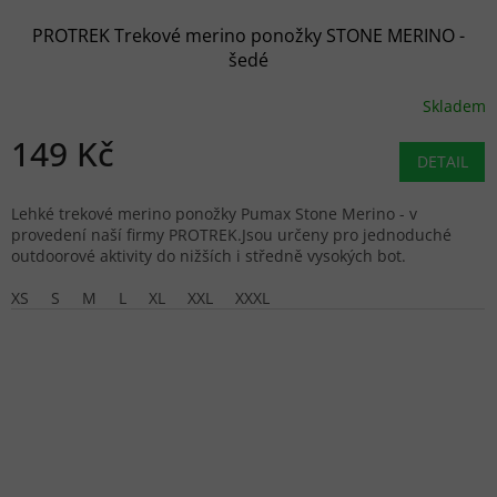
PROTREK Trekové merino ponožky STONE MERINO -
šedé
Skladem
149 Kč
DETAIL
Lehké trekové merino ponožky Pumax Stone Merino - v
provedení naší firmy PROTREK.Jsou určeny pro jednoduché
outdoorové aktivity do nižších i středně vysokých bot.
XS
S
M
L
XL
XXL
XXXL