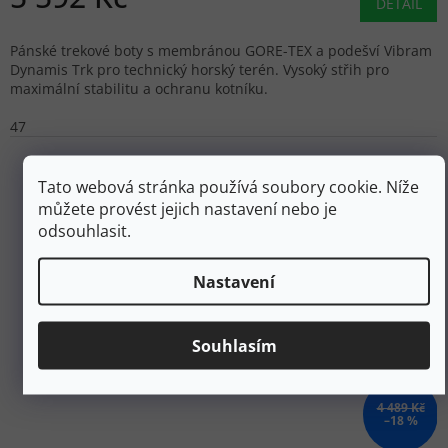
DETAIL
Pánské trekové boty s membránou GORE-TEX a podešví Vibram
Dynamis Trk pro technický horský terén. Vysoký střih pro
maximální stabilitu a ochranu kotníku.
47
Tato webová stránka používá soubory cookie. Níže
můžete provést jejich nastavení nebo je
odsouhlasit.
Nastavení
Souhlasím
4 489 Kč
–18 %