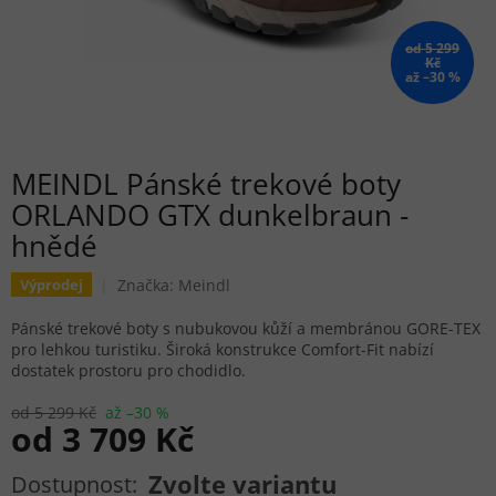
od 5 299
Kč
až –30 %
MEINDL Pánské trekové boty
ORLANDO GTX dunkelbraun -
hnědé
Značka:
Meindl
Výprodej
Pánské trekové boty s nubukovou kůží a membránou GORE-TEX
pro lehkou turistiku. Široká konstrukce Comfort-Fit nabízí
dostatek prostoru pro chodidlo.
od 5 299 Kč
až –30 %
od
3 709 Kč
Měrná cena:
Zvolte variantu