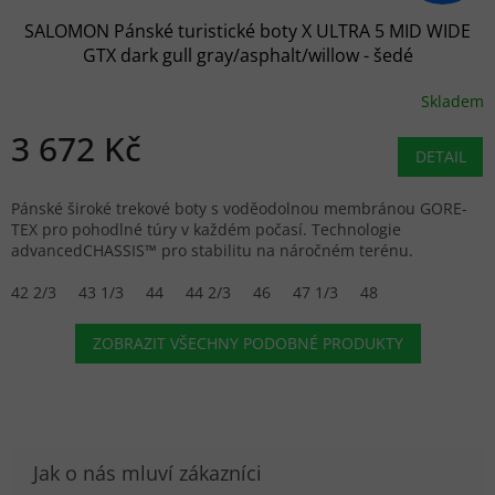
SALOMON Pánské turistické boty X ULTRA 5 MID WIDE
GTX dark gull gray/asphalt/willow - šedé
Skladem
3 672 Kč
DETAIL
Pánské široké trekové boty s voděodolnou membránou GORE-
TEX pro pohodlné túry v každém počasí. Technologie
advancedCHASSIS™ pro stabilitu na náročném terénu.
42 2/3
43 1/3
44
44 2/3
46
47 1/3
48
ZOBRAZIT VŠECHNY PODOBNÉ PRODUKTY