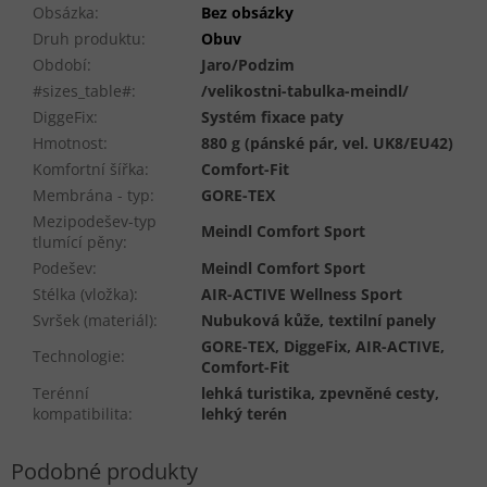
Obsázka
:
Bez obsázky
Druh produktu
:
Obuv
Období
:
Jaro/Podzim
#sizes_table#
:
/velikostni-tabulka-meindl/
DiggeFix
:
Systém fixace paty
Hmotnost
:
880 g (pánské pár, vel. UK8/EU42)
Komfortní šířka
:
Comfort-Fit
Membrána - typ
:
GORE-TEX
Mezipodešev-typ
Meindl Comfort Sport
tlumící pěny
:
Podešev
:
Meindl Comfort Sport
Stélka (vložka)
:
AIR-ACTIVE Wellness Sport
Svršek (materiál)
:
Nubuková kůže, textilní panely
GORE-TEX, DiggeFix, AIR-ACTIVE,
Technologie
:
Comfort-Fit
Terénní
lehká turistika, zpevněné cesty,
kompatibilita
:
lehký terén