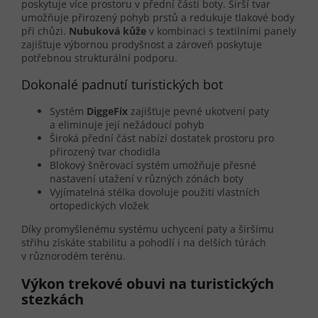
poskytuje více prostoru v přední části boty. Širší tvar
umožňuje přirozený pohyb prstů a redukuje tlakové body
při chůzi.
Nubuková kůže
v kombinaci s textilními panely
zajišťuje výbornou prodyšnost a zároveň poskytuje
potřebnou strukturální podporu.
Dokonalé padnutí turistických bot
Systém
DiggeFix
zajišťuje pevné ukotvení paty
a eliminuje její nežádoucí pohyb
Široká přední část nabízí dostatek prostoru pro
přirozený tvar chodidla
Blokový šněrovací systém umožňuje přesné
nastavení utažení v různých zónách boty
Vyjímatelná stélka dovoluje použití vlastních
ortopedických vložek
Díky promyšlenému systému uchycení paty a širšímu
střihu získáte stabilitu a pohodlí i na delších túrách
v různorodém terénu.
Výkon trekové obuvi na turistických
stezkách