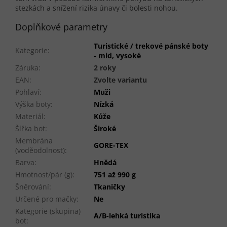
stezkách a snížení rizika únavy či bolesti nohou.
Doplňkové parametry
Turistické / trekové pánské boty
Kategorie
:
- mid, vysoké
Záruka
:
2 roky
EAN
:
Zvolte variantu
Pohlaví
:
Muži
Výška boty
:
Nízká
Materiál
:
Kůže
Šířka bot
:
Široké
Membrána
GORE-TEX
(voděodolnost)
:
Barva
:
Hnědá
Hmotnost/pár (g)
:
751 až 990 g
Šněrování
:
Tkaničky
Určené pro mačky
:
Ne
Kategorie (skupina)
A/B-lehká turistika
bot
: