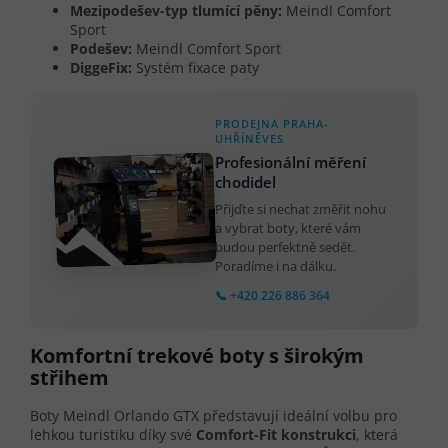
Mezipodešev-typ tlumící pěny:
Meindl Comfort
Sport
Podešev:
Meindl Comfort Sport
DiggeFix:
Systém fixace paty
PRODEJNA PRAHA-
UHŘÍNĚVES
Profesionální měření
chodidel
Přijďte si nechat změřit nohu
a vybrat boty, které vám
budou perfektně sedět.
Poradíme i na dálku.
📞 +420 226 886 364
Komfortní trekové boty s širokým
střihem
Boty Meindl Orlando GTX představují ideální volbu pro
lehkou turistiku díky své
Comfort-Fit konstrukci
, která