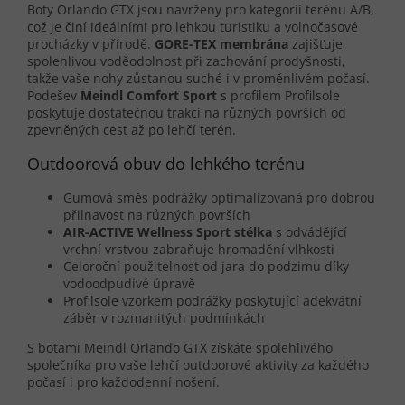
Boty Orlando GTX jsou navrženy pro kategorii terénu A/B,
což je činí ideálními pro lehkou turistiku a volnočasové
procházky v přírodě.
GORE-TEX membrána
zajišťuje
spolehlivou voděodolnost při zachování prodyšnosti,
takže vaše nohy zůstanou suché i v proměnlivém počasí.
Podešev
Meindl Comfort Sport
s profilem Profilsole
poskytuje dostatečnou trakci na různých površích od
zpevněných cest až po lehčí terén.
Outdoorová obuv do lehkého terénu
Gumová směs podrážky optimalizovaná pro dobrou
přilnavost na různých površích
AIR-ACTIVE Wellness Sport stélka
s odvádějící
vrchní vrstvou zabraňuje hromadění vlhkosti
Celoroční použitelnost od jara do podzimu díky
vodoodpudivé úpravě
Profilsole vzorkem podrážky poskytující adekvátní
záběr v rozmanitých podmínkách
S botami Meindl Orlando GTX získáte spolehlivého
společníka pro vaše lehčí outdoorové aktivity za každého
počasí i pro každodenní nošení.