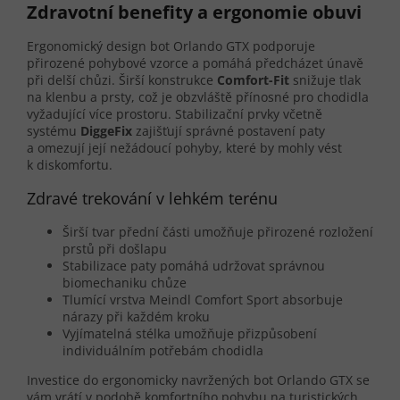
Zdravotní benefity a ergonomie obuvi
Ergonomický design bot Orlando GTX podporuje
přirozené pohybové vzorce a pomáhá předcházet únavě
při delší chůzi. Širší konstrukce
Comfort-Fit
snižuje tlak
na klenbu a prsty, což je obzvláště přínosné pro chodidla
vyžadující více prostoru. Stabilizační prvky včetně
systému
DiggeFix
zajišťují správné postavení paty
a omezují její nežádoucí pohyby, které by mohly vést
k diskomfortu.
Zdravé trekování v lehkém terénu
Širší tvar přední části umožňuje přirozené rozložení
prstů při došlapu
Stabilizace paty pomáhá udržovat správnou
biomechaniku chůze
Tlumící vrstva Meindl Comfort Sport absorbuje
nárazy při každém kroku
Vyjímatelná stélka umožňuje přizpůsobení
individuálním potřebám chodidla
Investice do ergonomicky navržených bot Orlando GTX se
vám vrátí v podobě komfortního pohybu na turistických