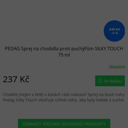
249 Kč
–4 %
PEDAG Sprej na chodidla proti puchýřům SILKY TOUCH
75 ml
Skladem
237 Kč
Do košíku
Chodíte (nejen v létě) v botách rádi naboso? Sprej na bosé nohy
Pedag Silky Touch ošetřuje citlivé nohy, aby byly hebké a suché.
ZOBRAZIT VŠECHNY SOUVISEJÍCÍ PRODUKTY