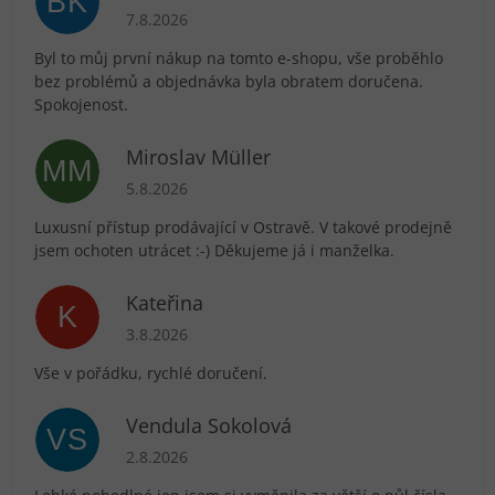
BK
Hodnocení obchodu je 5 z 5 hvězdiček.
7.8.2026
Byl to můj první nákup na tomto e-shopu, vše proběhlo
bez problémů a objednávka byla obratem doručena.
Spokojenost.
Miroslav Müller
MM
Hodnocení obchodu je 5 z 5 hvězdiček.
5.8.2026
Luxusní přístup prodávající v Ostravě. V takové prodejně
jsem ochoten utrácet :-) Děkujeme já i manželka.
Kateřina
K
Hodnocení obchodu je 5 z 5 hvězdiček.
3.8.2026
Vše v pořádku, rychlé doručení.
Vendula Sokolová
VS
Hodnocení obchodu je 5 z 5 hvězdiček.
2.8.2026