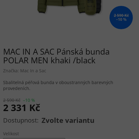
2 590 Kč
–10 %
MAC IN A SAC Pánská bunda
POLAR MEN khaki /black
Značka:
Mac In a Sac
Sbalitelná péřová bunda v oboustranných barevných
provedeních.
2 590 Kč
–10 %
2 331 Kč
Měrná cena:
Zvolte variantu
Velikost