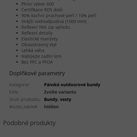
Plnicí výkon 600
Certifikace RDS dolů
90% kachní prachové peří / 10% peří
Vnější vodoodpudivá (1000 mm)
Reflexní YKK zip vpředu
Reflexní detaily
Elastické manžety
Oboustranný styl
Lehká váha
Nabíjejte zadní lem
Bez PFC a PFOA
Doplňkové parametry
Kategorie
:
Pánské outdoorové bundy
EAN
:
Zvolte variantu
Druh produktu
:
Bundy, vesty
#sizes_table#
:
hidden