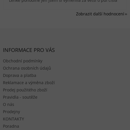
Lehké pohodlné jen jsem si vyměnila za větší o půl čísla
Zobrazit další hodnocení
Zápatí
INFORMACE PRO VÁS
Obchodní podmínky
Ochrana osobních údajů
Doprava a platba
Reklamace a výměna zboží
Prodej použitého zboží
Pravidla - soutěže
O nás
Prodejny
KONTAKTY
Poradna