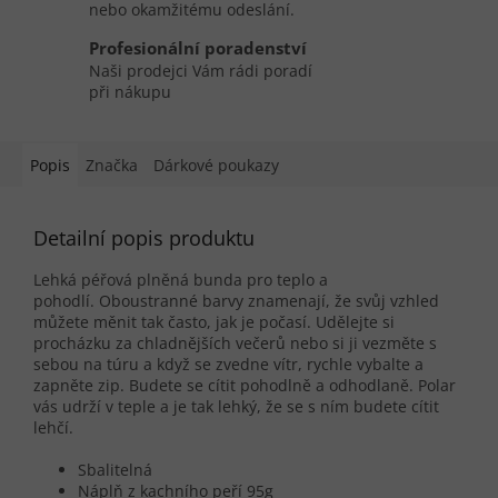
nebo okamžitému odeslání.
Profesionální poradenství
Naši prodejci Vám rádi poradí
při nákupu
Popis
Značka
Dárkové poukazy
Detailní popis produktu
Lehká péřová plněná bunda pro teplo a
pohodlí.
Oboustranné barvy znamenají, že svůj vzhled
můžete měnit tak často, jak je počasí.
Udělejte si
procházku za chladnějších večerů nebo si ji vezměte s
sebou na túru a když se zvedne vítr, rychle vybalte a
zapněte zip.
Budete se cítit pohodlně a odhodlaně.
Polar
vás udrží v teple a je tak lehký, že se s ním budete cítit
lehčí.
Sbalitelná
Náplň z kachního peří 95g