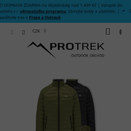
Přejít na obsah
📦 DOPRAVA ZDARMA na objednávky nad 1.499 Kč | Vstupte do
našeho 👉
věrnostního programu
, sbírejte body a ušetřete. | 📍
Navštivte nás v
Praze a Ostravě
NÁKUP
CZK