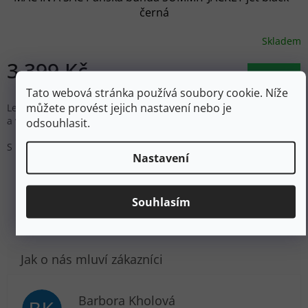
černá
Skladem
3 399 Kč
DETAIL
Tato webová stránka používá soubory cookie. Níže
můžete provést jejich nastavení nebo je
Lehká, sbalitelná péřovka Summit zahřeje v chladnějším počasí
a vejde se do každého batohu.
odsouhlasit.
S
M
L
XL
Nastavení
ZOBRAZIT VŠECHNY PODOBNÉ PRODUKTY
Souhlasím
Barbora Kholová