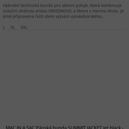
Hybridní technická bunda pro aktivní pohyb, která kombinuje
izolační vlněnou vrstvu SWISSWOOL a fleece s merino vlnou. Je
plně připravena čelit všem výzvám vysokohorského...
L
XL
XXL
MAC IN A SAC Pánská bunda SUMMIT JACKET jet black -