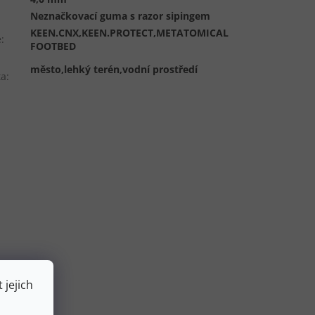
Neznačkovací guma s razor sipingem
KEEN.CNX,KEEN.PROTECT,METATOMICAL
e
:
FOOTBED
město,lehký terén,vodní prostředí
ta
:
 jejich