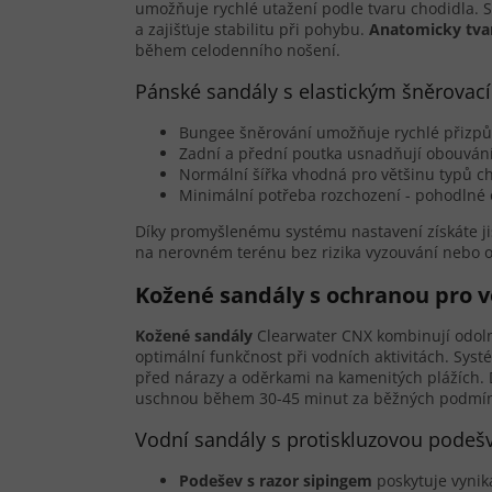
umožňuje rychlé utažení podle tvaru chodidla. 
a zajišťuje stabilitu při pohybu.
Anatomicky tva
během celodenního nošení.
Pánské sandály s elastickým šněrova
Bungee šněrování umožňuje rychlé přizp
Zadní a přední poutka usnadňují obouvání
Normální šířka vhodná pro většinu typů c
Minimální potřeba rozchození - pohodlné 
Díky promyšlenému systému nastavení získáte ji
na nerovném terénu bez rizika vyzouvání nebo o
Kožené sandály s ochranou pro v
Kožené sandály
Clearwater CNX kombinují odoln
optimální funkčnost při vodních aktivitách. Sys
před nárazy a oděrkami na kamenitých plážích. D
uschnou během 30-45 minut za běžných podmí
Vodní sandály s protiskluzovou podešv
Podešev s razor sipingem
poskytuje vynik