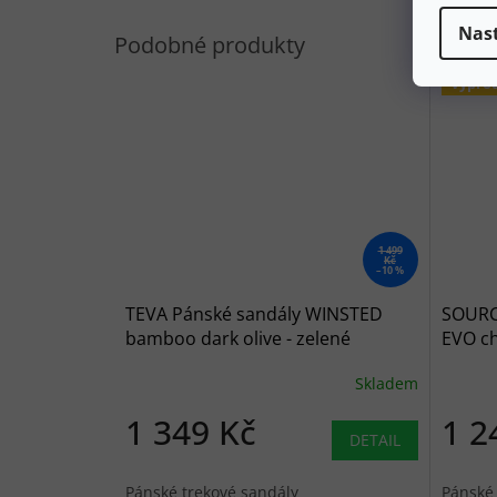
Nas
Výpro
1 499
Kč
–10 %
TEVA Pánské sandály WINSTED
SOURC
bamboo dark olive - zelené
EVO ch
Skladem
1 349 Kč
1 2
DETAIL
Pánské trekové sandály
Pánské