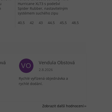
u
Hurricane XLT3 s podešví
m
Spider Rubber, nastavitelným
systémem suchého zipu
a rychleschnoucí syntetickou
konstrukcí pro letní...
40,5
42
43
44,5
45,5
48,5
ová
Vendula Obstová
VO
je 5 z 5 hvězdiček.
Hodnocení obchodu je 5 z 5 hvězdiček.
2.8.2026
Rychlé vyřízená objednávka a
rychlé dodání.
Zobrazit další hodnocení