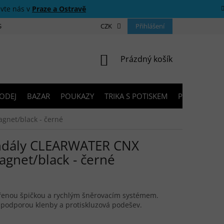
ivte nás v
Praze a Ostravě
 SOUTĚŽE
O NÁS
PRODEJNY
CZK
KONTAKTY
Přihlášení
PORADNA
NÁKUPNÍ KOŠÍK
Prázdný košík
ODEJ
BAZAR
POUKAZY
TRIKA S POTISKEM
PŮJČOVNA V
net/black - černé
ndály CLEARWATER CNX
net/black - černé
řenou špičkou a rychlým šněrovacím systémem.
 podporou klenby a protiskluzová podešev.