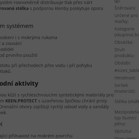
(g)
:
Systém rovnoměrně distribuuje tlak přes nárt
Šněrování
:
rovaná stélka
s podporou klenby poskytuje oporu
Určené pro
mačky
:
cím systémem
Kategorie
(skupina) b
ůsobení i s mokrýma rukama
Obsázka
:
 a zouvání
hodidel
Druh
od prvního použití
produktu
:
Období
:
stotu při přechodech přes vodu i při pohybu
#sizes_tabl
tlaků.
Hmotnost
:
odní aktivity
Svršek
(materiál)
:
ou kůži s rychleschnoucími syntetickými materiály pro
tém
KEEN.PROTECT
s uzavřenou špičkou chrání prsty
Stélka (vlož
renážní otvory zajišťují rychlý odvod vody a sandály
Mezipodeše
nek.
typ tlumící
í
pěny
:
Výztuha
:
ající přilnavost na mokrém povrchu
Drop (mm)
: