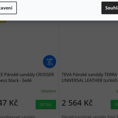
tavení
Souhl
dej
2 499
Kč
–50 %
E Pánské sandály CROSSER
TEVA Pánské sandály TERRA 
ess black - šedé
UNIVERSAL LEATHER turkish 
- hnědé
Skladem
47 Kč
2 564 Kč
DETAIL
D
 outdoorové sandály
Pánské turistické sandály Teva T