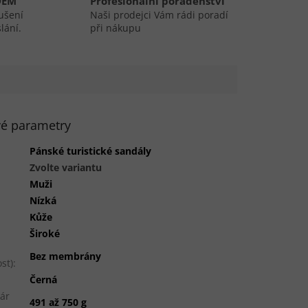
DEM
Profesionální poradenství
ušení
Naši prodejci Vám rádi poradí
lání.
při nákupu
é parametry
Pánské turistické sandály
Zvolte variantu
Muži
Nízká
Kůže
Široké
Bez membrány
st)
:
Černá
ár
491 až 750 g