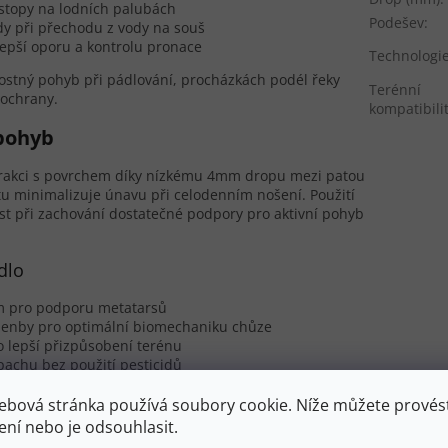
topy na lodních palubách
Podešev
:
dy při přechodu z vody na souš
lepší oporu a kontrolu pronace
Technologi
rostný pohyb při pádlování, procházkách podél řeky
Terénní
 ochrany.
kompatibili
 pohyb
terakci s povrchem díky nízkému 4mm dropu mezi patou
u minimalizuje únavu při celodenním nošení. Použití
t při zachování dostatečné podpory pro aktivní pohyb
dlo
m pro podporu metatarsů
klenby pro optimální biomechaniku chůze
o lepší přizpůsobení terénu
pachu bez použití pesticidů
dlí a funkčnost pro všechny vaše letní aktivity od
ebová stránka používá soubory cookie. Níže můžete provést
.
ení nebo je odsouhlasit.