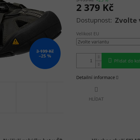
2 379 Kč
Měrná cena:
Zvolte 
Velikost EU
3 199 Kč
–25 %
Přidat do ko
Detailní informace
HLÍDAT