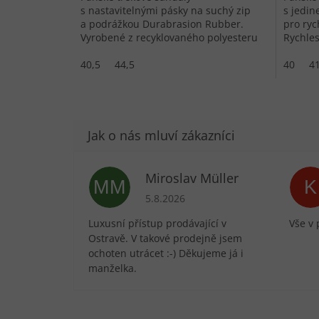
s nastavitelnými pásky na suchý zip
s jedi
a podrážkou Durabrasion Rubber.
pro ryc
Vyrobené z recyklovaného polyesteru
Rychles
s rychleschnoucí konstrukcí.
a antib
40,5
44,5
aktivity
40
4
Miroslav Müller
MM
K
Hodnocení obchodu je 5 z 5 hvězdič
5.8.2026
Luxusní přístup prodávající v
Vše v 
Ostravě. V takové prodejně jsem
ochoten utrácet :-) Děkujeme já i
manželka.