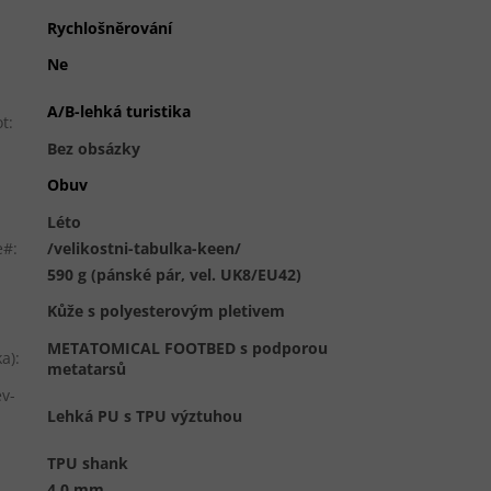
Rychlošněrování
Ne
A/B-lehká turistika
ot
:
Bez obsázky
Obuv
Léto
e#
:
/velikostni-tabulka-keen/
590 g (pánské pár, vel. UK8/EU42)
Kůže s polyesterovým pletivem
METATOMICAL FOOTBED s podporou
ka)
:
metatarsů
v-
Lehká PU s TPU výztuhou
TPU shank
4,0 mm