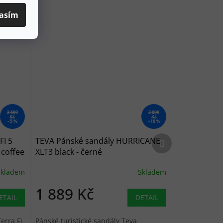
asím
2 699
2 099
Kč
Kč
–5 %
–10 %
Další produkt
FI 5
TEVA Pánské sandály HURRICANE
coffee
XLT3 black - černé
Skladem
Skladem
1 889 Kč
ETAIL
DETAIL
erra Fi
Pánské turistické sandály Teva