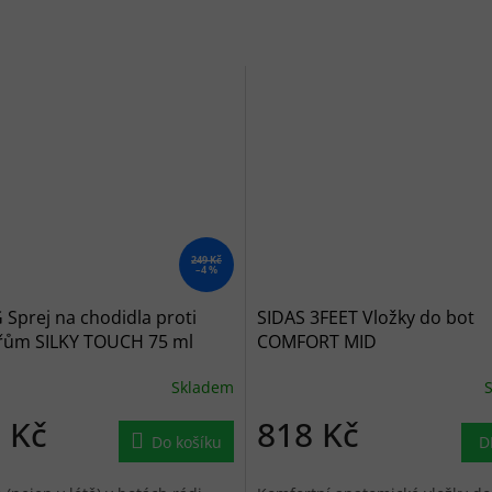
249 Kč
–4 %
Sprej na chodidla proti
SIDAS 3FEET Vložky do bot
řům SILKY TOUCH 75 ml
COMFORT MID
Skladem
 Kč
818 Kč
Do košíku
D