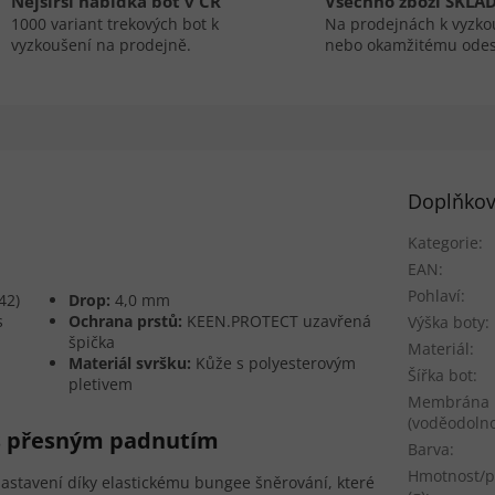
Nejširší nabídka bot v ČR
Všechno zboží SKLA
1000 variant trekových bot k
Na prodejnách k vyzko
vyzkoušení na prodejně.
nebo okamžitému odes
Doplňkov
Kategorie
:
EAN
:
Pohlaví
:
42)
Drop:
4,0 mm
s
Ochrana prstů:
KEEN.PROTECT uzavřená
Výška boty
:
špička
Materiál
:
Materiál svršku:
Kůže s polyesterovým
Šířka bot
:
pletivem
Membrána
(voděodolno
 s přesným padnutím
Barva
:
Hmotnost/p
astavení díky elastickému bungee šněrování, které