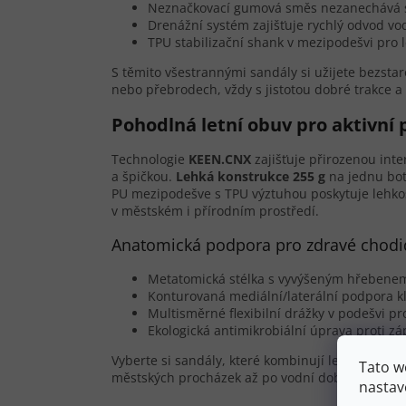
Neznačkovací gumová směs nezanechává s
Drenážní systém zajišťuje rychlý odvod vo
TPU stabilizační shank v mezipodešvi pro 
S těmito všestrannými sandály si užijete bezsta
nebo přebrodech, vždy s jistotou dobré trakce a
Pohodlná letní obuv pro aktivní
Technologie
KEEN.CNX
zajišťuje přirozenou in
a špičkou.
Lehká konstrukce 255 g
na jednu bot
PU mezipodešve s TPU výztuhou poskytuje lehkos
v městském i přírodním prostředí.
Anatomická podpora pro zdravé chodi
Metatomická stélka s vyvýšeným hřebene
Konturovaná mediální/laterální podpora 
Multisměrné flexibilní drážky v podešvi pr
Ekologická antimikrobiální úprava proti zá
Vyberte si sandály, které kombinují lehkost, poho
Tato w
městských procházek až po vodní dobrodružství
nastav