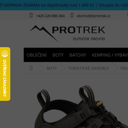
Přejít na obsah
📦 DOPRAVA ZDARMA na objednávky nad 1.499 Kč | Vstupte do na
+420 226 886 364
obchod@protrek.cz
OBLEČENÍ
BOTY
BATOHY
KEMPING / VYBAV
Domů
BOTY
TURISTICKÉ SANDÁLY
Pán