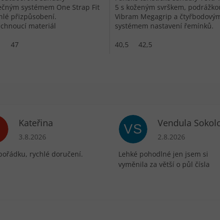
nečným systémem One Strap Fit
5 s koženým svrškem, podrážko
hlé přizpůsobení.
Vibram Megagrip a čtyřbodový
chnoucí materiál
systémem nastavení řemínků.
akteriální stélka pro vodní
.
1
47
40,5
42,5
Kateřina
Vendula Sokol
VS
ek.
Hodnocení obchodu je 5 z 5 hvězdiček.
Hodnocení obchodu 
3.8.2026
2.8.2026
pořádku, rychlé doručení.
Lehké pohodlné jen jsem si
vyměnila za větší o půl čísla