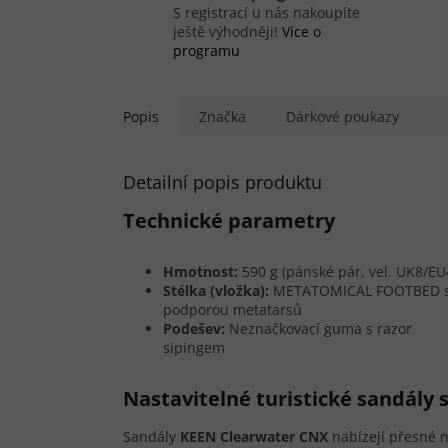
S registrací u nás nakoupíte
ještě výhodněji!
Více o
programu
Popis
Značka
Dárkové poukazy
Detailní popis produktu
Technické parametry
Hmotnost:
590 g (pánské pár, vel. UK8/EU
Stélka (vložka):
METATOMICAL FOOTBED 
podporou metatarsů
Podešev:
Neznačkovací guma s razor
sipingem
Nastavitelné turistické sandály
Sandály
KEEN Clearwater CNX
nabízejí přesné n