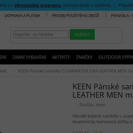
šeho 👉
věrnostního programu
, sbírejte body a ušetřete. | 📍Navšt
DOPRAVA A PLATBA
PRODEJ POUŽITÉHO ZBOŽÍ
PRAVIDLA -
HLEDAT
ENÍ
ZIMNÍ VYBAVENÍ
AKTIVITY
ZNAČKY
OUTDOOR VÝPR
ské
KEEN Pánské sandály CLEARWATER CNX LEATHER MEN mag
KEEN Pánské sa
LEATHER MEN mag
Značka:
Keen
Pánské kožené sandály s uzav
Anatomicky tvarovaná stélka s
3 199 Kč
–25 %