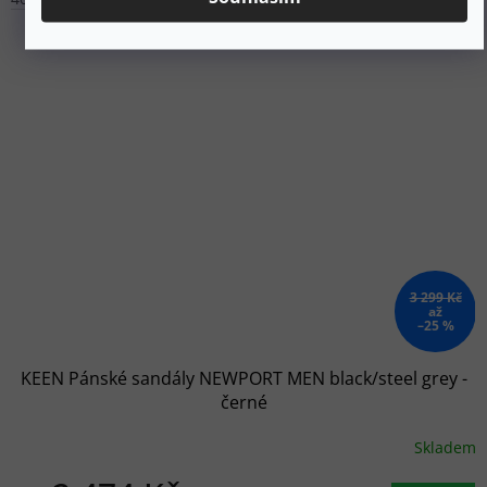
3 299 Kč
až
–25 %
KEEN Pánské sandály NEWPORT MEN black/steel grey -
černé
Skladem