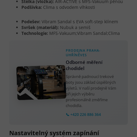
Stélka (vložka):
AIR-ACTIVE s MFS-Vakuum pěnou
Podšívka:
Clima s odvodem vlhkosti
Podešev:
Vibram Sandal s EVA soft-step klínem
Svršek (materiál):
Nubuk a semiš
Technologie:
MFS-Vakuum;Vibram Sandal;Clima
PRODEJNA PRAHA-
UHŘÍNĚVES
Odborné měření
chodidel
Správně padnoucí trekové
boty jsou základ úspěšných
výletů. V naší prodejně Vám
při jejich výběru
profesionálně změříme
chodidla.
📞 +420 226 886 364
Nastavitelný systém zapínání