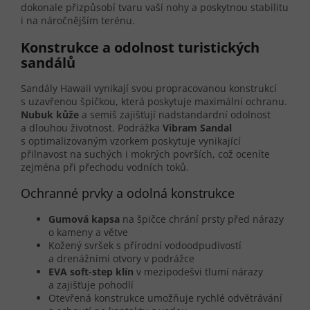
dokonale přizpůsobí tvaru vaší nohy a poskytnou stabilitu
i na náročnějším terénu.
Konstrukce a odolnost turistických
sandálů
Sandály Hawaii vynikají svou propracovanou konstrukcí
s uzavřenou špičkou, která poskytuje maximální ochranu.
Nubuk kůže
a semiš zajišťují nadstandardní odolnost
a dlouhou životnost. Podrážka
Vibram Sandal
s optimalizovaným vzorkem poskytuje vynikající
přilnavost na suchých i mokrých površích, což oceníte
zejména při přechodu vodních toků.
Ochranné prvky a odolná konstrukce
Gumová kapsa
na špičce chrání prsty před nárazy
o kameny a větve
Kožený svršek s přírodní vodoodpudivostí
a drenážními otvory v podrážce
EVA soft-step klín
v mezipodešvi tlumí nárazy
a zajišťuje pohodlí
Otevřená konstrukce umožňuje rychlé odvětrávání