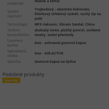
Nubuk a semiš
(materiál)
:
Trojbodový - elastické šněrování,
Systém
šňůrkový středový uzávěr, suchý zip na
zapínání
:
patě
Technologie
:
MFS-Vakuum, Vibram Sandal, Clima
Terénní
skalnatý terén, písčitý povrch, smíšené
kompatibilita
:
stezky, vodní přechody
Uzavřená
Ano - ochranná gumová kapsa
špička
:
Vyjímatelná
Ano - AIR-ACTIVE
vložka
:
Výztuha
:
Gumová kapsa na špičce
Výprodej