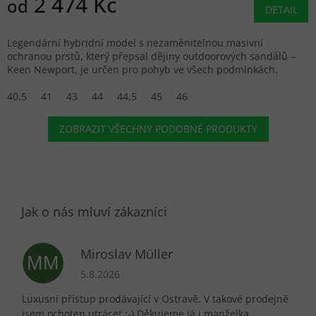
2 474 Kč
od
DETAIL
Legendární hybridní model s nezaměnitelnou masivní
ochranou prstů, který přepsal dějiny outdoorových sandálů –
Keen Newport, je určen pro pohyb ve všech podmínkách.
40,5
41
43
44
44,5
45
46
ZOBRAZIT VŠECHNY PODOBNÉ PRODUKTY
Miroslav Müller
MM
Hodnocení obchodu je 5 z 5 hvězdiček.
5.8.2026
Luxusní přístup prodávající v Ostravě. V takové prodejně
jsem ochoten utrácet :-) Děkujeme já i manželka.