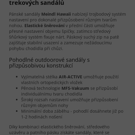
trekových sandálů
Pánské sandály
Meindl Hawaii
nabízejí trojbodový systém
nastavení pro dokonalé přizpůsobení různým tvarům
nohou.
Elastické šněrování
v přední části umožňuje
přesné nastavení objemu špičky, zatímco středový
šňůrkový systém fixuje nárt. Páskový suchý zip na patě
zajišťuje stabilní usazení a zamezuje nežádoucímu
pohybu chodidla při chůzi.
Pohodlné outdoorové sandály s
přizpůsobivou konstrukcí
Vyjímatelná stélka
AIR-ACTIVE
umožňuje použití
vlastních ortopedických vložek
Pěnová technologie
MFS-Vakuum
se přizpůsobí
individuálnímu tvaru chodidla
Široký rozsah nastavení umožňuje přizpůsobení
různým objemům nohy
Minimální doba záběhu - pohodlí dosáhnete již po
1-2 hodinách nošení
Díky kombinaci elastického šněrování, středového
uzávěru a patního pásku získáte sandály, které se