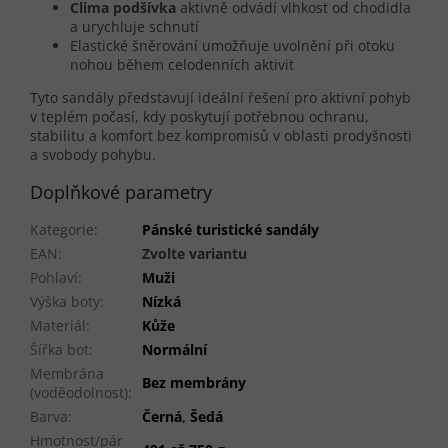
Clima podšívka
aktivně odvádí vlhkost od chodidla
a urychluje schnutí
Elastické šněrování umožňuje uvolnění při otoku
nohou během celodenních aktivit
Tyto sandály představují ideální řešení pro aktivní pohyb
v teplém počasí, kdy poskytují potřebnou ochranu,
stabilitu a komfort bez kompromisů v oblasti prodyšnosti
a svobody pohybu.
Doplňkové parametry
Kategorie
:
Pánské turistické sandály
EAN
:
Zvolte variantu
Pohlaví
:
Muži
Výška boty
:
Nízká
Materiál
:
Kůže
Šířka bot
:
Normální
Membrána
Bez membrány
(voděodolnost)
:
Barva
:
Černá
,
Šedá
Hmotnost/pár