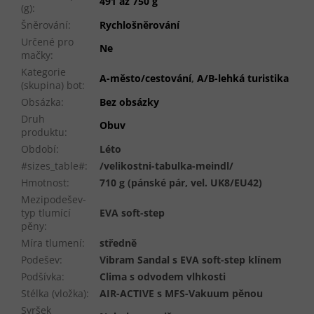
491 až 750 g
(g)
:
Šněrování
:
Rychlošněrování
Určené pro
Ne
mačky
:
Kategorie
A-město/cestování
,
A/B-lehká turistika
(skupina) bot
:
Obsázka
:
Bez obsázky
Druh
Obuv
produktu
:
Období
:
Léto
#sizes_table#
:
/velikostni-tabulka-meindl/
Hmotnost
:
710 g (pánské pár, vel. UK8/EU42)
Mezipodešev-
typ tlumící
EVA soft-step
pěny
:
Míra tlumení
:
středně
Podešev
:
Vibram Sandal s EVA soft-step klínem
Podšívka
:
Clima s odvodem vlhkosti
Stélka (vložka)
:
AIR-ACTIVE s MFS-Vakuum pěnou
Svršek