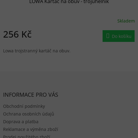
LOWA Kartáč na obuv - trojúhelník
Skladem
256 Kč
Do košíku
Lowa trojstranný kartáč na obuv.
Zápatí
INFORMACE PRO VÁS
Obchodní podmínky
Ochrana osobních údajů
Doprava a platba
Reklamace a výměna zboží
Prodej použitého zboží