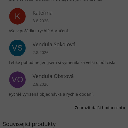
Kateřina
K
Hodnocení obchodu je 5 z 5 hvězdiček.
3.8.2026
Vše v pořádku, rychlé doručení.
Vendula Sokolová
VS
Hodnocení obchodu je 5 z 5 hvězdiček.
2.8.2026
Lehké pohodlné jen jsem si vyměnila za větší o půl čísla
Vendula Obstová
VO
Hodnocení obchodu je 5 z 5 hvězdiček.
2.8.2026
Rychlé vyřízená objednávka a rychlé dodání.
Zobrazit další hodnocení
Související produkty