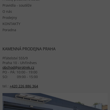
Pravidla - soutěže
O nás
Prodejny
KONTAKTY
Poradna
KAMENNÁ PRODEJNA PRAHA
Přátelství 555/9
Praha 10 - Uhříněves
obchod@protrek.cz
PO - PÁ: 10:00 - 19:00
SO: 09:00 - 15:00
tel.:
+420 226 886 364