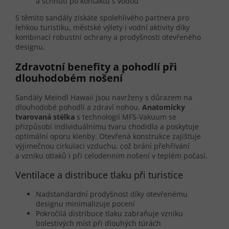
a schnutí po kontaktu s vodou
S těmito sandály získáte spolehlivého partnera pro
lehkou turistiku, městské výlety i vodní aktivity díky
kombinaci robustní ochrany a prodyšnosti otevřeného
designu.
Zdravotní benefity a pohodlí při
dlouhodobém nošení
Sandály Meindl Hawaii jsou navrženy s důrazem na
dlouhodobé pohodlí a zdraví nohou.
Anatomicky
tvarovaná stélka
s technologií MFS-Vakuum se
přizpůsobí individuálnímu tvaru chodidla a poskytuje
optimální oporu klenby. Otevřená konstrukce zajišťuje
výjimečnou cirkulaci vzduchu, což brání přehřívání
a vzniku otlaků i při celodenním nošení v teplém počasí.
Ventilace a distribuce tlaku při turistice
Nadstandardní prodyšnost díky otevřenému
designu minimalizuje pocení
Pokročilá distribuce tlaku zabraňuje vzniku
bolestivých míst při dlouhých túrách