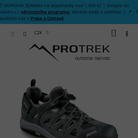
Přejít na obsah
📦 DOPRAVA ZDARMA na objednávky nad 1.499 Kč | Vstupte do
našeho 👉
věrnostního programu
, sbírejte body a ušetřete. | 📍
Navštivte nás v
Praze a Ostravě
NÁKUP
CZK