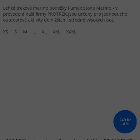
Lehké trekové merino ponožky Pumax Stone Merino - v
provedení naší firmy PROTREK.Jsou určeny pro jednoduché
outdoorové aktivity do nižších i středně vysokých bot.
XS
S
M
L
XL
XXL
XXXL
249 Kč
–4 %