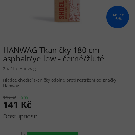
149 Kč
–5 %
HANWAG Tkaničky 180 cm
asphalt/yellow - černé/žluté
Značka:
Hanwag
Hladce chodící tkaničky odolné proti roztržení od značky
Hanwag.
149 Kč
–5 %
141 Kč
Měrná cena: