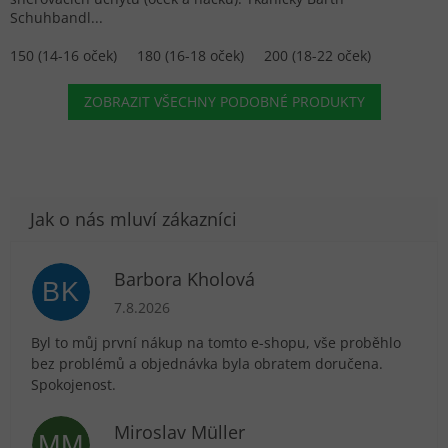
Schuhbandl...
150 (14-16 oček)
180 (16-18 oček)
200 (18-22 oček)
ZOBRAZIT VŠECHNY PODOBNÉ PRODUKTY
Barbora Kholová
BK
Hodnocení obchodu je 5 z 5 hvězdiček.
7.8.2026
Byl to můj první nákup na tomto e-shopu, vše proběhlo
bez problémů a objednávka byla obratem doručena.
Spokojenost.
Miroslav Müller
MM