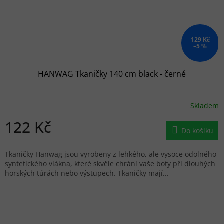
129 Kč
–5 %
HANWAG Tkaničky 140 cm black - černé
Skladem
122 Kč
Do košíku
Tkaničky Hanwag jsou vyrobeny z lehkého, ale vysoce odolného
syntetického vlákna, které skvěle chrání vaše boty při dlouhých
horských túrách nebo výstupech. Tkaničky mají...