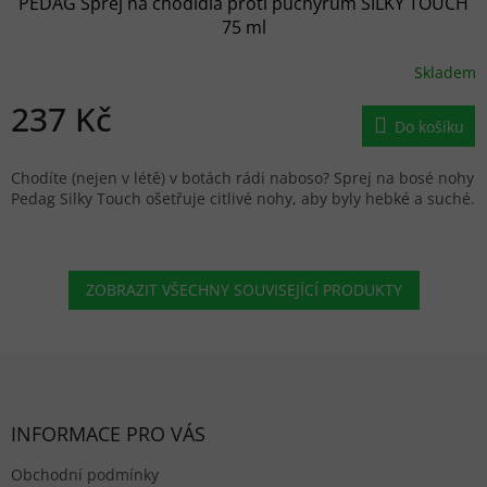
PEDAG Sprej na chodidla proti puchýřům SILKY TOUCH
75 ml
Skladem
237 Kč
Do košíku
Chodíte (nejen v létě) v botách rádi naboso? Sprej na bosé nohy
Pedag Silky Touch ošetřuje citlivé nohy, aby byly hebké a suché.
ZOBRAZIT VŠECHNY SOUVISEJÍCÍ PRODUKTY
Zápatí
INFORMACE PRO VÁS
Obchodní podmínky