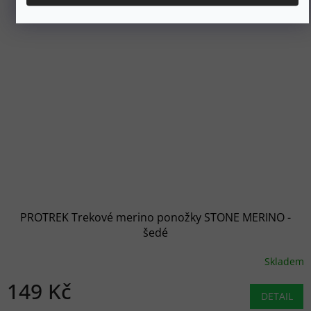
PROTREK Trekové merino ponožky STONE MERINO -
šedé
Skladem
149 Kč
DETAIL