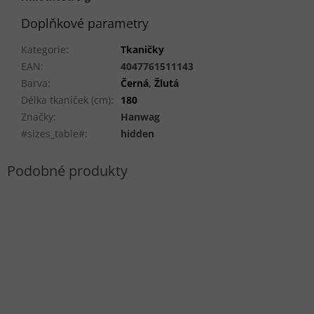
Doplňkové parametry
Kategorie
:
Tkaničky
EAN
:
4047761511143
Barva
:
Černá
,
Žlutá
Délka tkaniček (cm)
:
180
Značky
:
Hanwag
#sizes_table#
:
hidden