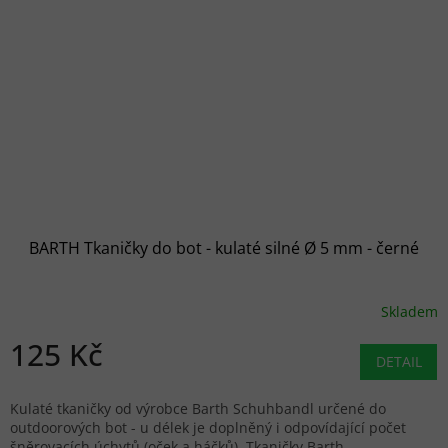
BARTH Tkaničky do bot - kulaté silné Ø 5 mm - černé
Skladem
125 Kč
DETAIL
Kulaté tkaničky od výrobce Barth Schuhbandl určené do
outdoorových bot - u délek je doplněný i odpovídající počet
šněrovacích úchytů (oček a háčků). Tkaničky Barth