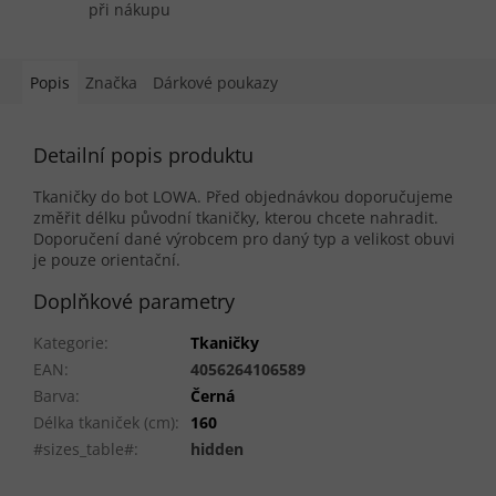
při nákupu
Popis
Značka
Dárkové poukazy
Detailní popis produktu
Tkaničky do bot LOWA. Před objednávkou doporučujeme
změřit délku původní tkaničky, kterou chcete nahradit.
Doporučení dané výrobcem pro daný typ a velikost obuvi
je pouze orientační.
Doplňkové parametry
Kategorie
:
Tkaničky
EAN
:
4056264106589
Barva
:
Černá
Délka tkaniček (cm)
:
160
#sizes_table#
:
hidden