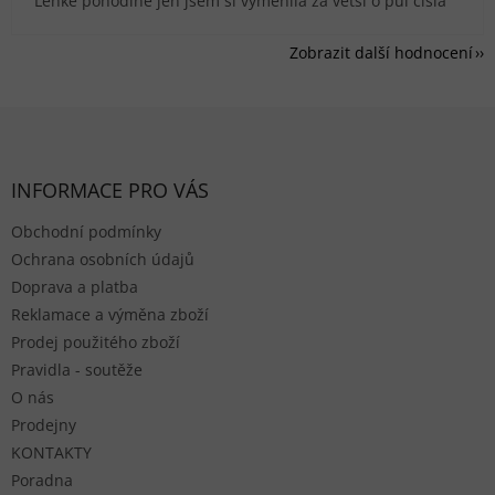
Lehké pohodlné jen jsem si vyměnila za větší o půl čísla
Zobrazit další hodnocení
Zápatí
INFORMACE PRO VÁS
Obchodní podmínky
Ochrana osobních údajů
Doprava a platba
Reklamace a výměna zboží
Prodej použitého zboží
Pravidla - soutěže
O nás
Prodejny
KONTAKTY
Poradna