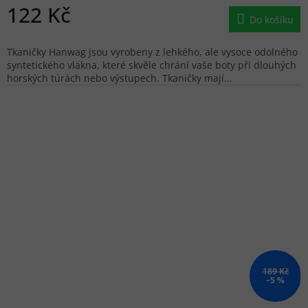
122 Kč
Do košíku
Tkaničky Hanwag jsou vyrobeny z lehkého, ale vysoce odolného
syntetického vlákna, které skvěle chrání vaše boty při dlouhých
horských túrách nebo výstupech. Tkaničky mají...
189 Kč
–5 %