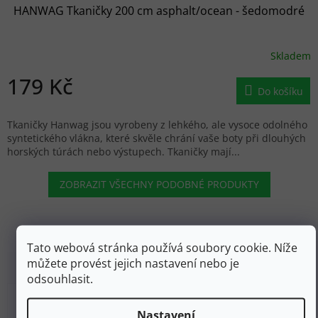
HANWAG Tkaničky 200 cm asphalt/ocean - šedomodré
Skladem
179 Kč
Do košíku
Tkaničky Hanwag jsou vyrobeny z lehkého, ale vysoce odolného
syntetického vlákna, které skvěle chrání vaše boty při dlouhých
horských túrách nebo výstupech. Tkaničky mají...
ZOBRAZIT VŠECHNY PODOBNÉ PRODUKTY
Tato webová stránka používá soubory cookie. Níže
můžete provést jejich nastavení nebo je
odsouhlasit.
Barbora Kholová
Nastavení