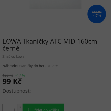
120 Kč
–17 %
LOWA Tkaničky ATC MID 160cm -
černé
Značka:
Lowa
Náhradní tkaničky do bot - kulaté.
120 Kč
–17 %
99 Kč
Měrná cena:
Přidat do košíku