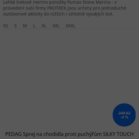
Lehké trekové merino ponožky Pumax Stone Merino - v
provedení naší firmy PROTREK.Jsou určeny pro jednoduché
outdoorové aktivity do nižších i středně vysokých bot.
XS
S
M
L
XL
XXL
XXXL
249 Kč
–4 %
PEDAG Sprej na chodidla proti puchýřům SILKY TOUCH