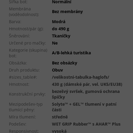
Šířka bot
:
Normální
Membrána
Bez membrány
(voděodolnost)
:
Barva
:
Modrá
Hmotnost/pár (g)
:
do 490 g
Šněrování
:
Tkaničky
Určené pro mačky
:
Ne
Kategorie (skupina)
A/B-lehká turistika
bot
:
Obsázka
:
Bez obsázky
Druh produktu
:
Obuv
#sizes_table#
:
/velikostni-tabulka-haglofs/
Hmotnost
:
430 g (dámské pár, vel. UK5/EU38)
bezešvý svršek, gumová ochrana
Konstrukční prvky
:
špičky
Mezipodešev-typ
Solyte™ + GEL™ tlumení v patní
tlumící pěny
:
části
Míra tlumení
:
středně
Podešev
:
WET GRIP Rubber™ s AHAR™ Plus
Responsivnost
:
vysoká