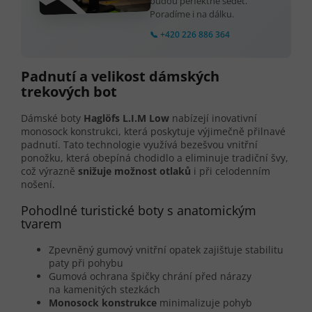
budou perfektně sedět.
Poradíme i na dálku.
📞 +420 226 886 364
Padnutí a velikost dámských
trekových bot
Dámské boty
Haglöfs L.I.M Low
nabízejí inovativní
monosock konstrukci, která poskytuje výjimečně přilnavé
padnutí. Tato technologie využívá bezešvou vnitřní
ponožku, která obepíná chodidlo a eliminuje tradiční švy,
což výrazně
snižuje možnost otlaků
i při celodenním
nošení.
Pohodlné turistické boty s anatomickým
tvarem
Zpevněný gumový vnitřní opatek zajišťuje stabilitu
paty při pohybu
Gumová ochrana špičky chrání před nárazy
na kamenitých stezkách
Monosock konstrukce
minimalizuje pohyb