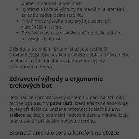
poměr hmotnosti a odolnosti
Syntetické kožené výztuhy na mediální a laterální
straně zlepšují boční stabilitu
TPU filmová výztuha paty zvyšuje oporu při
náročnějším terénu
Bezešvá konstrukce svršku snižuje riziko odírání
a zvyšuje životnost
S těmito ultralehlými botami si užijete rychlejší
a dynamičtější túry bez kompromisů v oblasti trakce nebo
odolnosti, což je ideální pro jednodenní výlety
v různorodém terénu.
Zdravotní výhody a ergonomie
trekových bot
Boty nabízejí propracovaný systém tlumení nárazů díky
technologii
GEL™ v patní části
, která efektivně absorbuje
otřesy při došlapu. Snížená hmotnost společně s
EVA
stélkou
zajišťuje optimální rozložení tlaku a minimalizuje
únavu svalů i při delším pohybu v terénu.
Biomechanická opora a komfort na stezce