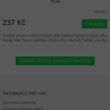
75 ml
Skladem
237 Kč
Do košíku
Chodíte (nejen v létě) v botách rádi naboso? Sprej na bosé nohy
Pedag Silky Touch ošetřuje citlivé nohy, aby byly hebké a suché.
ZOBRAZIT VŠECHNY SOUVISEJÍCÍ PRODUKTY
Zápatí
INFORMACE PRO VÁS
Obchodní podmínky
Ochrana osobních údajů