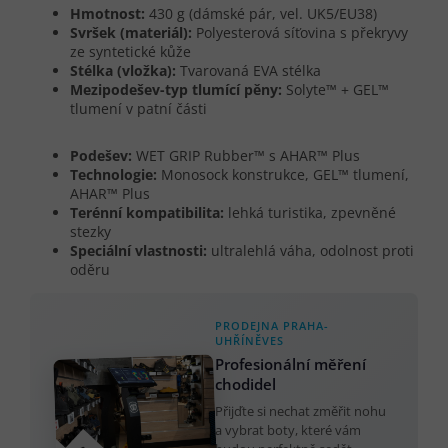
Hmotnost:
430 g (dámské pár, vel. UK5/EU38)
Svršek (materiál):
Polyesterová síťovina s překryvy
ze syntetické kůže
Stélka (vložka):
Tvarovaná EVA stélka
Mezipodešev-typ tlumící pěny:
Solyte™ + GEL™
tlumení v patní části
Podešev:
WET GRIP Rubber™ s AHAR™ Plus
Technologie:
Monosock konstrukce, GEL™ tlumení,
AHAR™ Plus
Terénní kompatibilita:
lehká turistika, zpevněné
stezky
Speciální vlastnosti:
ultralehlá váha, odolnost proti
oděru
PRODEJNA PRAHA-
UHŘÍNĚVES
Profesionální měření
chodidel
Přijďte si nechat změřit nohu
a vybrat boty, které vám