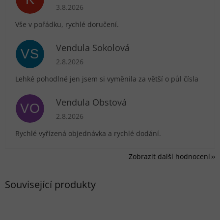
Hodnocení obchodu je 5 z 5 hvězdiček.
3.8.2026
Vše v pořádku, rychlé doručení.
Vendula Sokolová
VS
Hodnocení obchodu je 5 z 5 hvězdiček.
2.8.2026
Lehké pohodlné jen jsem si vyměnila za větší o půl čísla
Vendula Obstová
VO
Hodnocení obchodu je 5 z 5 hvězdiček.
2.8.2026
Rychlé vyřízená objednávka a rychlé dodání.
Zobrazit další hodnocení
Související produkty