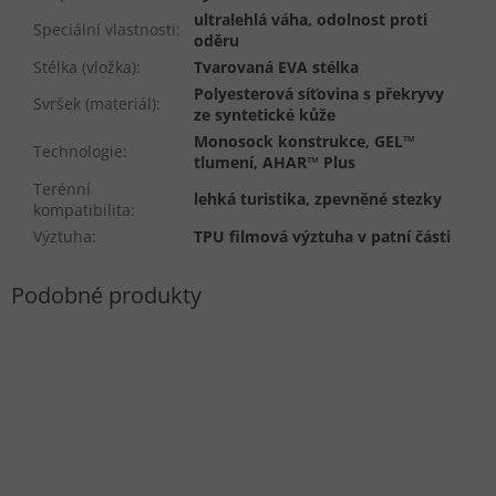
ultralehlá váha, odolnost proti
Speciální vlastnosti
:
oděru
Stélka (vložka)
:
Tvarovaná EVA stélka
Polyesterová síťovina s překryvy
Svršek (materiál)
:
ze syntetické kůže
Monosock konstrukce, GEL™
Technologie
:
tlumení, AHAR™ Plus
Terénní
lehká turistika, zpevněné stezky
kompatibilita
:
Výztuha
:
TPU filmová výztuha v patní části