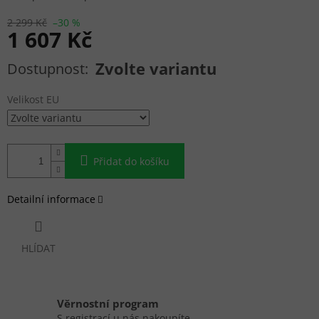
2 299 Kč
–30 %
1 607 Kč
Měrná cena:
Zvolte variantu
Velikost EU
Přidat do košíku
Detailní informace
HLÍDAT
Věrnostní program
S registrací u nás nakoupíte