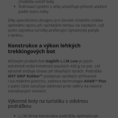
chodidla uvnitř boty
Šněrovací systém s očky umožňuje přesné utažení
podle tvaru nohy
Díky speciálnímu designu pro ženské chodidlo získáte
optimální oporu při rychlejším tempu na stezkách, což
ocení zejména turistky preferující dynamický pohyb
v terénu.
Konstrukce a výkon lehkých
trekkingových bot
Klíčovým prvkem bot
Haglöfs L.I.M Low
je jejich
extrémně nízká hmotnost pouhých 430 g na pár, což
výrazně snižuje únavu při dlouhých túrách. Podrážka
WET GRIP Rubber™
poskytuje vynikající přilnavost
i na mokrém povrchu, zatímco technologie
AHAR™ Plus
v patní části zaručuje odolnost proti oděru na nejvíce
namáhaných místech.
Výkonné boty na turistiku s odolnou
podrážkou
L.I.M Strive konstrukce podrážky optimalizuje