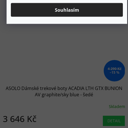
Souhlasím
4 290 Kč
–15 %
ASOLO Dámské trekové boty ACADIA LTH GTX BUNION
AV graphite/sky blue - šedé
Skladem
3 646 Kč
DETAIL