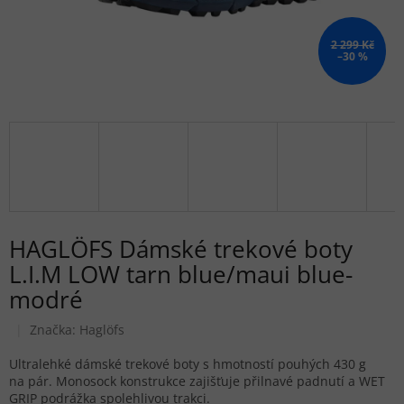
2 299 Kč
–30 %
HAGLÖFS Dámské trekové boty
L.I.M LOW tarn blue/maui blue-
modré
Značka:
Haglöfs
Ultralehké dámské trekové boty s hmotností pouhých 430 g
na pár. Monosock konstrukce zajišťuje přilnavé padnutí a WET
GRIP podrážka spolehlivou trakci.