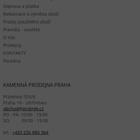
Doprava a platba
Reklamace a výměna zboží
Prodej použitého zboží
Pravidla - soutěže
O nás
Prodejny
KONTAKTY
Poradna
KAMENNÁ PRODEJNA PRAHA
Přátelství 555/9
Praha 10 - Uhříněves
obchod@protrek.cz
PO - PÁ: 10:00 - 19:00
SO: 09:00 - 15:00
tel.:
+420 226 886 364