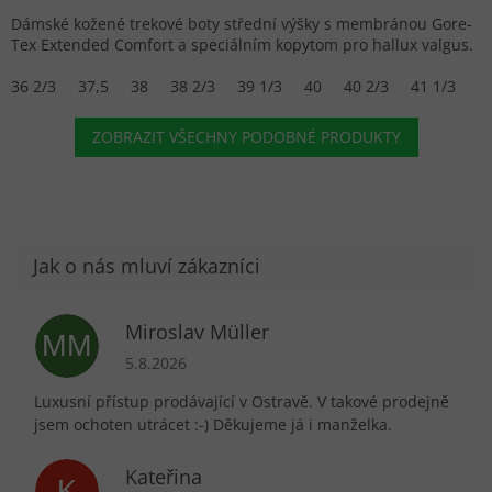
Dámské kožené trekové boty střední výšky s membránou Gore-
Tex Extended Comfort a speciálním kopytom pro hallux valgus.
36 2/3
37,5
38
38 2/3
39 1/3
40
40 2/3
41 1/3
ZOBRAZIT VŠECHNY PODOBNÉ PRODUKTY
Miroslav Müller
MM
Hodnocení obchodu je 5 z 5 hvězdiček.
5.8.2026
Luxusní přístup prodávající v Ostravě. V takové prodejně
jsem ochoten utrácet :-) Děkujeme já i manželka.
Kateřina
K