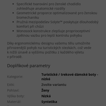
Specifické tvarování pro ženské chodidlo
zohledňuje anatomické rozdíly
Geometrické proporce optimalizované pro ženskou
biomechaniku
Pružná mezipodešev Solyte™ poskytuje dlouhodobý
komfort při chůzi
Monosock konstrukce zlepšuje proprioceptivní
zpětnou vazbu pro lepší kontrolu pohybu
Díky ergonomickému designu vašemu tělu umožníte
přirozenější pohyb na turistických stezkách, což vede
k nižší únavě a vyššímu požitku z každého výletu
v přírodě.
Doplňkové parametry
Turistické / trekové dámské boty -
Kategorie
:
nízké
EAN
:
Zvolte variantu
Pohlaví
:
Ženy
Výška boty
:
Nízká
Materiál
:
Syntetika