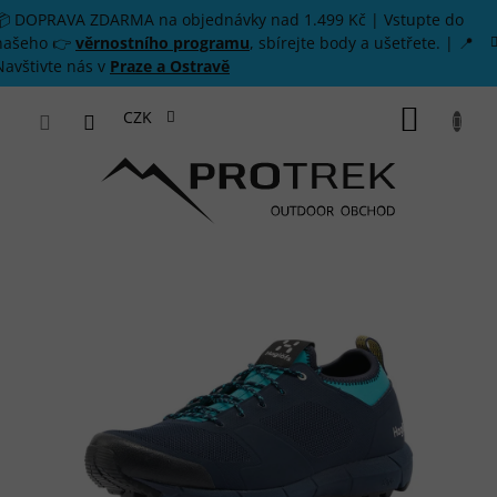
Přejít na obsah
📦 DOPRAVA ZDARMA na objednávky nad 1.499 Kč | Vstupte do
našeho 👉
věrnostního programu
, sbírejte body a ušetřete. | 📍
Navštivte nás v
Praze a Ostravě
NÁKUP
CZK