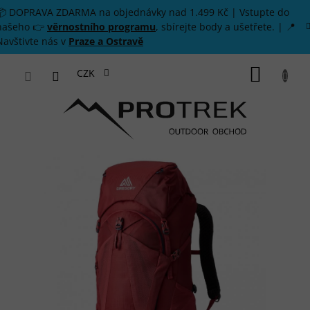
Přejít na obsah
📦 DOPRAVA ZDARMA na objednávky nad 1.499 Kč | Vstupte do
našeho 👉
věrnostního programu
, sbírejte body a ušetřete. | 📍
Navštivte nás v
Praze a Ostravě
NÁKUP
CZK