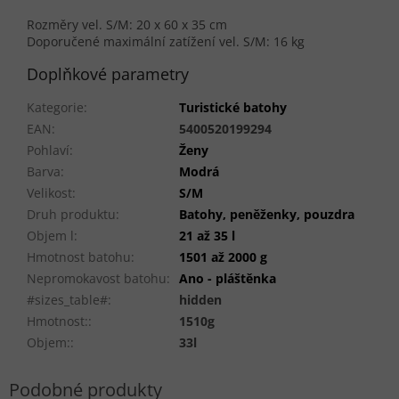
Rozměry vel. S/M: 20 x 60 x 35 cm
Doporučené maximální zatížení vel. S/M: 16 kg
Doplňkové parametry
Kategorie
:
Turistické batohy
EAN
:
5400520199294
Pohlaví
:
Ženy
Barva
:
Modrá
Velikost
:
S/M
Druh produktu
:
Batohy, peněženky, pouzdra
Objem l
:
21 až 35 l
Hmotnost batohu
:
1501 až 2000 g
Nepromokavost batohu
:
Ano - pláštěnka
#sizes_table#
:
hidden
Hmotnost:
:
1510g
Objem:
:
33l