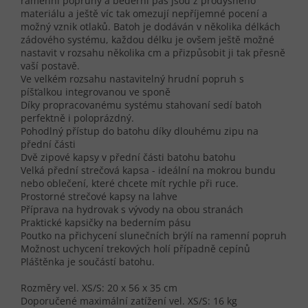
ramenní popruhy a bederní pás jsou z prodyšného
materiálu a ještě víc tak omezují nepříjemné pocení a
možný vznik otlaků. Batoh je dodáván v několika délkách
zádového systému, každou délku je ovšem ještě možné
nastavit v rozsahu několika cm a přizpůsobit ji tak přesně
vaší postavě.
Ve velkém rozsahu nastavitelný hrudní popruh s
píšťalkou integrovanou ve sponě
Díky propracovanému systému stahovaní sedí batoh
perfektně i poloprázdný.
Pohodlný přístup do batohu díky dlouhému zipu na
přední části
Dvě zipové kapsy v přední části batohu batohu
Velká přední strečová kapsa - ideální na mokrou bundu
nebo oblečení, které chcete mít rychle při ruce.
Prostorné strečové kapsy na lahve
Příprava na hydrovak s vývody na obou stranách
Praktické kapsičky na bederním pásu
Poutko na přichycení slunečních brýlí na ramenní popruh
Možnost uchycení trekových holí případně cepínů
Pláštěnka je součástí batohu.
Rozměry vel. XS/S: 20 x 56 x 35 cm
Doporučené maximální zatížení vel. XS/S: 16 kg