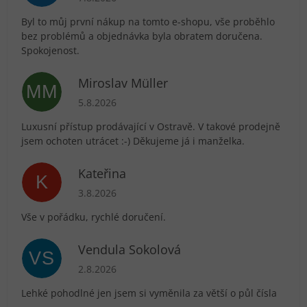
Byl to můj první nákup na tomto e-shopu, vše proběhlo
bez problémů a objednávka byla obratem doručena.
Spokojenost.
Miroslav Müller
MM
Hodnocení obchodu je 5 z 5 hvězdiček.
5.8.2026
Luxusní přístup prodávající v Ostravě. V takové prodejně
jsem ochoten utrácet :-) Děkujeme já i manželka.
Kateřina
K
Hodnocení obchodu je 5 z 5 hvězdiček.
3.8.2026
Vše v pořádku, rychlé doručení.
Vendula Sokolová
VS
Hodnocení obchodu je 5 z 5 hvězdiček.
2.8.2026
Lehké pohodlné jen jsem si vyměnila za větší o půl čísla