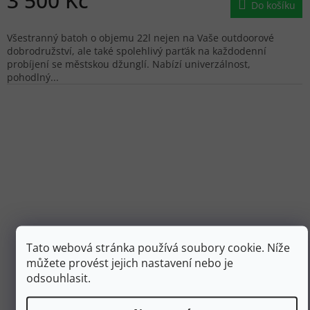
3 500 Kč
Do košíku
Všestranný batoh o objemu 22l nejen na Vaše outdoorové
dobrodružství, ale také spolehlivý parťák na každodenní
probíjení se městskou džunglí. Nabízí univerzálnost,
pohodlný...
Tato webová stránka používá soubory cookie. Níže
můžete provést jejich nastavení nebo je
3 699 Kč
odsouhlasit.
–15 %