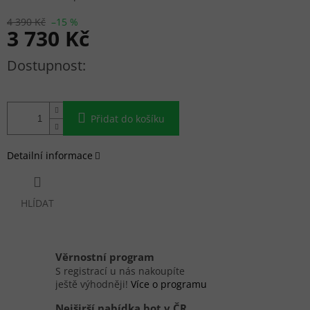
4 390 Kč
–15 %
3 730 Kč
Měrná cena:
Přidat do košíku
Detailní informace
HLÍDAT
Věrnostní program
S registrací u nás nakoupíte
ještě výhodněji!
Více o programu
Nejširší nabídka bot v ČR