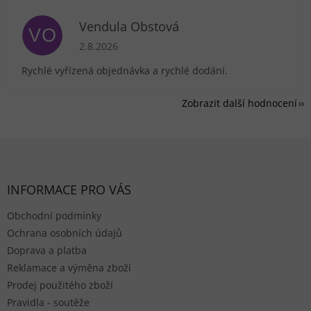
Vendula Obstová
VO
Hodnocení obchodu je 5 z 5 hvězdiček.
2.8.2026
Rychlé vyřízená objednávka a rychlé dodání.
Zobrazit další hodnocení
Zápatí
INFORMACE PRO VÁS
Obchodní podmínky
Ochrana osobních údajů
Doprava a platba
Reklamace a výměna zboží
Prodej použitého zboží
Pravidla - soutěže