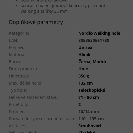
součástí balení gumové koncovky pro nordic
walking a talířky 35 mm
Doplňkové parametry
Kategorie
:
Nordic-Walking hole
EAN
:
8053630661730
Pohlaví
:
Unisex
Materiál
:
Hliník
Barva
:
Černá
,
Modrá
Druh produktu
:
Hole
Hmotnost
:
350 g
Max. délka hole
:
132 cm
Typ hole
:
Teleskopická
Délka ve složeném stavu
:
71 - 80 cm
Počet dílů
:
2
Průměr
:
16/14 mm
Rozsah délky v rozloženém stavu
:
110 - 135 cm
Aretace
:
Šroubovací
Délka rukojeti
:
Klasická