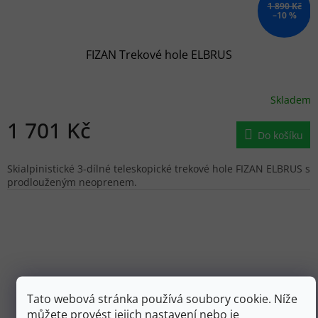
1 890 Kč
–10 %
FIZAN Trekové hole ELBRUS
Skladem
1 701 Kč
Do košíku
Skialpinistické 3-dílné teleskopické trekové hole FIZAN ELBRUS s
prodlouženým neoprenem.
Tato webová stránka používá soubory cookie. Níže
můžete provést jejich nastavení nebo je