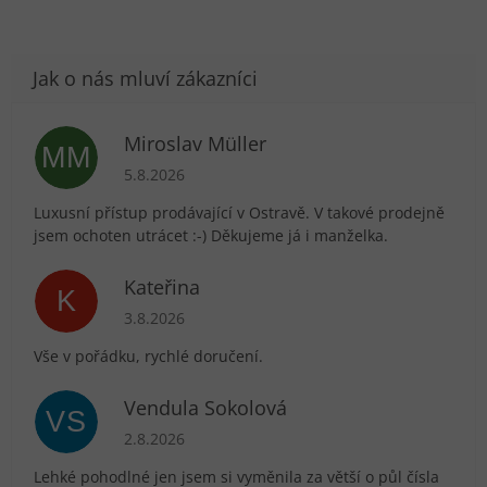
Miroslav Müller
MM
Hodnocení obchodu je 5 z 5 hvězdiček.
5.8.2026
Luxusní přístup prodávající v Ostravě. V takové prodejně
jsem ochoten utrácet :-) Děkujeme já i manželka.
Kateřina
K
Hodnocení obchodu je 5 z 5 hvězdiček.
3.8.2026
Vše v pořádku, rychlé doručení.
Vendula Sokolová
VS
Hodnocení obchodu je 5 z 5 hvězdiček.
2.8.2026
Lehké pohodlné jen jsem si vyměnila za větší o půl čísla