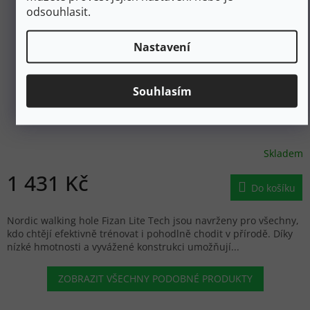
odsouhlasit.
Nastavení
1 590 Kč
–10 %
Souhlasím
FIZAN Nordic Walking hole LITE TECH yellow - žluté
Skladem
1 431 Kč
Do košíku
Nordic walking hole Fizan Lite Tech jsou navrženy pro všechny,
kdo chtějí efektivně trénovat i pohodlně chodit v přírodě. Díky
nízké hmotnosti a vyvážené konstrukci umožňují...
ZOBRAZIT VŠECHNY PODOBNÉ PRODUKTY