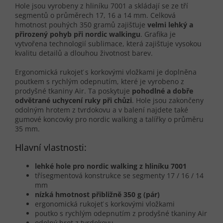
Hole jsou vyrobeny z hliníku 7001 a skládají se ze tří
segmentů o průměrech 17, 16 a 14 mm. Celková
hmotnost pouhých 350 gramů zajišťuje
velmi lehký a
přirozený pohyb při nordic walkingu
. Grafika je
vytvořena technologií sublimace, která zajišťuje vysokou
kvalitu detailů a dlouhou životnost barev.
Ergonomická rukojeť s korkovými vložkami je doplněna
poutkem s rychlým odepnutím, které je vyrobeno z
prodyšné tkaniny Air. Ta poskytuje
pohodlné a dobře
odvětrané uchycení ruky při chůzi
. Hole jsou zakončeny
odolným hrotem z tvrdokovu a v balení najdete také
gumové koncovky pro nordic walking a talířky o průměru
35 mm.
Hlavní vlastnosti:
lehké hole pro nordic walking z hliníku 7001
třísegmentová konstrukce se segmenty 17 / 16 / 14
mm
nízká hmotnost přibližně 350 g (pár)
ergonomická rukojeť s korkovými vložkami
poutko s rychlým odepnutím z prodyšné tkaniny Air
odolný hrot z tvrdokovu