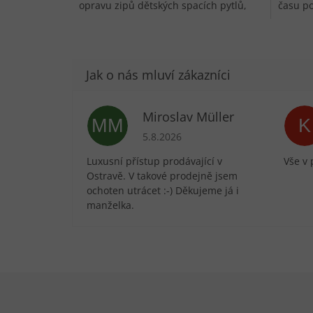
opravu zipů dětských spacích pytlů,
času po
kalhot, sukní,...
Miroslav Müller
MM
K
Hodnocení obchodu je 5 z 5 hvězdič
5.8.2026
Luxusní přístup prodávající v
Vše v 
Ostravě. V takové prodejně jsem
ochoten utrácet :-) Děkujeme já i
manželka.
Zápatí