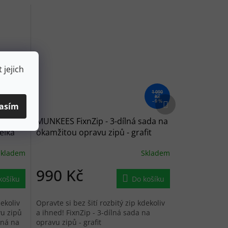
 jejich
1 090
450 Kč
Kč
Další produkt
–9 %
–9 %
asím
ou
MUNKEES FixnZip - 3-dílná sada na
velká
okamžitou opravu zipů - grafit
Skladem
Skladem
990 Kč
košíku
Do košíku
dekoliv
Opravte si bez šití rozbitý zip kdekoliv
vu zipů
a ihned! FixnZip - 3-dílná sada na
odná na
opravu zipů - grafit