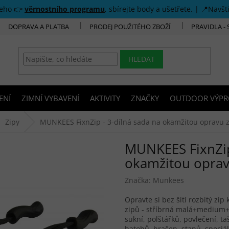
šeho 👉
věrnostního programu
, sbírejte body a ušetřete. | 📍Navšt
DOPRAVA A PLATBA
PRODEJ POUŽITÉHO ZBOŽÍ
PRAVIDLA -
HLEDAT
ENÍ
ZIMNÍ VYBAVENÍ
AKTIVITY
ZNAČKY
OUTDOOR VÝPR
Zipy
MUNKEES FixnZip - 3-dílná sada na okamžitou opravu zi
MUNKEES FixnZip 
okamžitou opravu
Značka:
Munkees
Opravte si bez šití rozbitý zip
zipů - stříbrná malá+medium+v
sukní, polštářků, povlečení, t
batohů, brašen, stanů, speciá