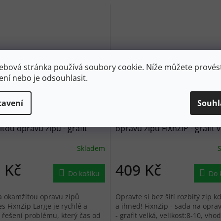
ebová stránka používá soubory cookie. Níže můžete provést
ení nebo je odsouhlasit.
450 Kč
–9 %
tavení
Souhl
S FixnZip - sada na
MUNKEES Sada na okamžit
tou opravu zipů - grafit
opravu zipů FIXnZIP - grafit 
um
Skladem
 Kč
409 Kč
Do košíku
Do 
a okamžitou opravu zipů
Opravte si bez šití rozbitý zip k
 FixnZip Large je rychlé a
a ihned! FixnZip - sada na opra
řešení problému, který čas od
- grafit velká, velikost:8-10, vh