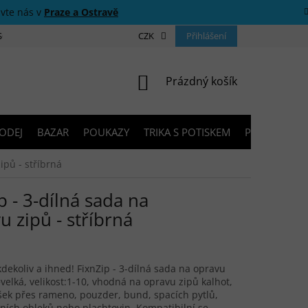
ivte nás v
Praze a Ostravě
 SOUTĚŽE
O NÁS
PRODEJNY
CZK
KONTAKTY
Přihlášení
PORADNA
NÁKUPNÍ KOŠÍK
Prázdný košík
ODEJ
BAZAR
POUKAZY
TRIKA S POTISKEM
PŮJČOVNA V
pů - stříbrná
- 3-dílná sada na
 zipů - stříbrná
 kdekoliv a ihned! FixnZip - 3-dílná sada na opravu
elká, velikost:1-10, vhodná na opravu zipů kalhot,
ašek přes rameno, pouzder, bund, spacích pytlů,
lních obleků nebo plachtovin. Kompatibilní se