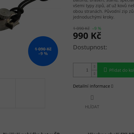
všemi typy zipů, ať už kovů ne
obou stranách. Původní zip zů
jednoduchými kroky.
1 090 Kč
–9 %
990 Kč
Měrná cena:
1 090 Kč
–9 %
Přidat do ko
Detailní informace
HLÍDAT