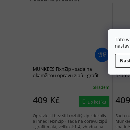
Tato w
nastav
450 Kč
–9 %
Nas
MUNKEES FixnZip - sada na
MUNKEE
okamžitou opravu zipů - grafit
okamži
malá
medi
Skladem
409 Kč
409
Do košíku
Opravte si bez šití rozbitý zip kdekoliv
Sada n
a ihned! FixnZip - sada na opravu zipů
Munkees
- grafit malá, velikost:1-4, vhodná na
snadné 