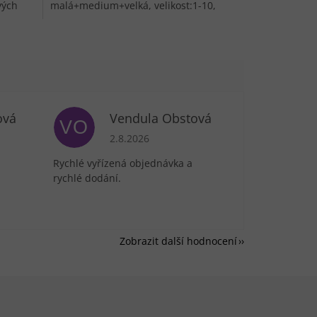
vých
malá+medium+velká, velikost:1-10,
vhodná na opravu zipů kalhot, sukní,...
ová
Vendula Obstová
VO
je 5 z 5 hvězdiček.
Hodnocení obchodu je 5 z 5 hvězdiček.
2.8.2026
Rychlé vyřízená objednávka a
rychlé dodání.
Zobrazit další hodnocení