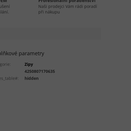
DEM
Profesionální poradenství
ušení
Naši prodejci Vám rádi poradí
lání.
při nákupu
lňkové parametry
gorie
:
Zipy
:
4250807170635
es_table#
:
hidden