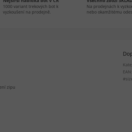
Nejširší nabídka bot v ČR
Všechno zboží SKLA
1000 variant trekových bot k
Na prodejnách k vyzko
vyzkoušení na prodejně.
nebo okamžitému odes
Dop
Kate
EAN
#siz
ení zipu