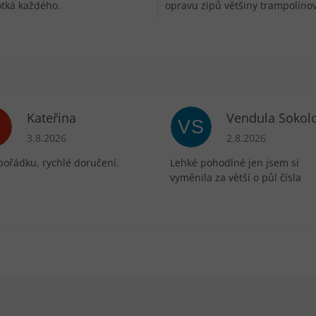
tká každého.
opravu zipů většiny trampolíno
zipů, oblečení,...
Kateřina
Vendula Sokol
VS
ek.
Hodnocení obchodu je 5 z 5 hvězdiček.
Hodnocení obchodu 
3.8.2026
2.8.2026
pořádku, rychlé doručení.
Lehké pohodlné jen jsem si
vyměnila za větší o půl čísla