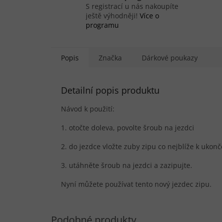
S registrací u nás nakoupíte
ještě výhodněji!
Více o
programu
Popis
Značka
Dárkové poukazy
Detailní popis produktu
Návod k použití:
1. otočte doleva, povolte šroub na jezdci
2. do jezdce vložte zuby zipu co nejblíže k ukonč
3. utáhněte šroub na jezdci a zazipujte.
Nyní můžete používat tento nový jezdec zipu.