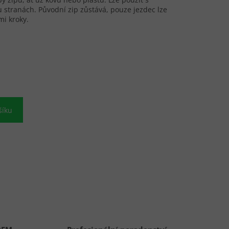
u stranách. Původní zip zůstává, pouze jezdec lze
i kroky.
šíku