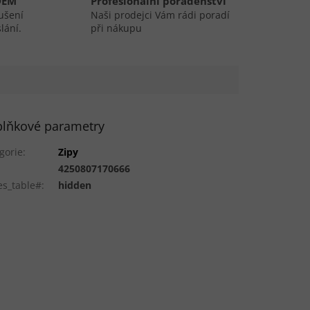
DEM
Profesionální poradenství
ušení
Naši prodejci Vám rádi poradí
lání.
při nákupu
lňkové parametry
gorie
:
Zipy
:
4250807170666
es_table#
:
hidden