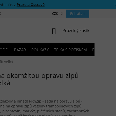
ivte nás v
Praze a Ostravě
 SOUTĚŽE
O NÁS
PRODEJNY
CZK
KONTAKTY
Přihlášení
PORADNA
NÁKUPNÍ KOŠÍK
Prázdný košík
ODEJ
BAZAR
POUKAZY
TRIKA S POTISKEM
PŮJČOVNA V
it velká
a okamžitou opravu zipů
elká
 kdekoliv a ihned! FixnZip - sada na opravu zipů -
hodná na opravu zipů většiny trampolínových zipů,
, plachtovin, markýz, plátěných stanů, záchranných
py zipů, ať už kovů nebo plastů. Lze použít s