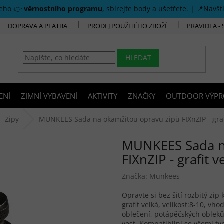
šeho 👉
věrnostního programu
, sbírejte body a ušetřete. | 📍Navšt
DOPRAVA A PLATBA
PRODEJ POUŽITÉHO ZBOŽÍ
PRAVIDLA -
HLEDAT
ENÍ
ZIMNÍ VYBAVENÍ
AKTIVITY
ZNAČKY
OUTDOOR VÝPR
Zipy
MUNKEES Sada na okamžitou opravu zipů FIXnZIP - graf
MUNKEES Sada n
FIXnZIP - grafit v
Značka:
Munkees
Opravte si bez šití rozbitý zip
grafit velká, velikost:8-10, v
oblečení, potápěčských obleků
vest. Kompatibilní se všemi ty