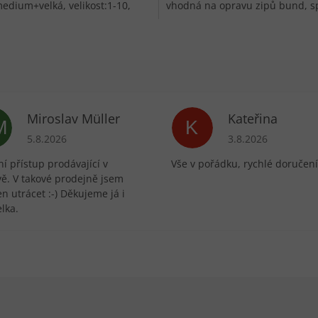
dium+velká, velikost:1-10,
vhodná na opravu zipů bund, s
na opravu zipů kalhot, sukní,...
pytlů, batohů, stanů nebo...
Miroslav Müller
Kateřina
M
K
ek.
Hodnocení obchodu je 5 z 5 hvězdiček.
Hodnocení obchodu 
5.8.2026
3.8.2026
í přístup prodávající v
Vše v pořádku, rychlé doručení
vě. V takové prodejně jsem
n utrácet :-) Děkujeme já i
lka.