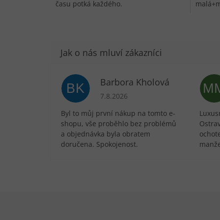
času potká každého.
malá+me
vhodná 
Barbora Kholová
BK
M
Hodnocení obchodu je 5 z 5 hvězdič
7.8.2026
Byl to můj první nákup na tomto e-
Luxusn
shopu, vše proběhlo bez problémů
Ostra
a objednávka byla obratem
ochote
doručena. Spokojenost.
manže
Zápatí