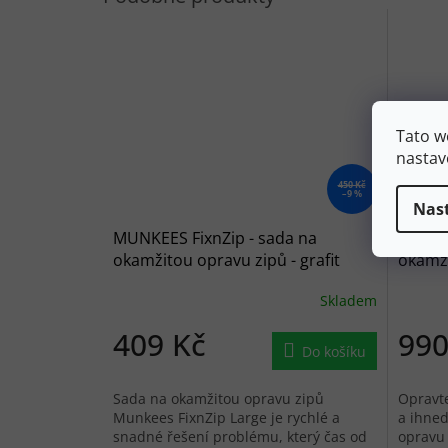
Tato w
nastav
450 Kč
–9 %
Nas
MUNKEES FixnZip - sada na
MUNKEE
okamžitou opravu zipů - grafit
okamži
medium
Skladem
409 Kč
990
Do košíku
Sada na okamžitou opravu zipů
Opravte
Munkees FixnZip Large je rychlé a
a ihned
snadné řešení problému, který čas od
opravu 