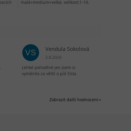
pacích
malá+medium+velká, velikost:1-10,
vhodná na opravu zipů kalhot, sukní,...
Vendula Sokolová
VS
je 5 z 5 hvězdiček.
Hodnocení obchodu je 5 z 5 hvězdiček.
2.8.2026
.
Lehké pohodlné jen jsem si
vyměnila za větší o půl čísla
Zobrazit další hodnocení