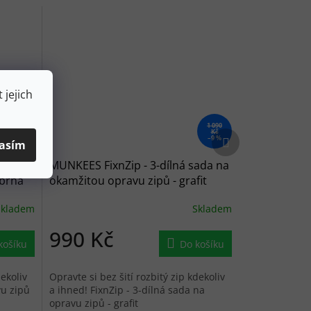
 jejich
1 090
450 Kč
Kč
Další produkt
–9 %
–9 %
asím
MUNKEES FixnZip - 3-dílná sada na
íbrná
okamžitou opravu zipů - grafit
Skladem
Skladem
990 Kč
košíku
Do košíku
dekoliv
Opravte si bez šití rozbitý zip kdekoliv
vu zipů
a ihned! FixnZip - 3-dílná sada na
opravu zipů - grafit