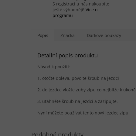
S registrací u nás nakoupíte
ještě výhodněji!
Více o
programu
Popis
Značka
Dárkové poukazy
Detailní popis produktu
Návod k použití:
1. otočte doleva, povolte šroub na jezdci
2. do jezdce vložte zuby zipu co nejblíže k ukonč
3. utáhněte šroub na jezdci a zazipujte.
Nyní můžete používat tento nový jezdec zipu.