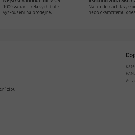
Nejširší nabídka bot v ČR
Všechno zboží SKLA
1000 variant trekových bot k
Na prodejnách k vyzko
vyzkoušení na prodejně.
nebo okamžitému odes
Dop
Kate
EAN
#siz
ení zipu