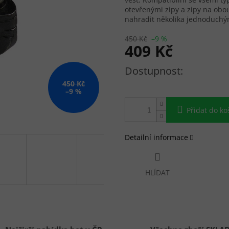
otevřenými zipy a zipy na obo
nahradit několika jednoduchým
450 Kč
–9 %
409 Kč
Měrná cena:
450 Kč
–9 %
Přidat do ko
Detailní informace
HLÍDAT