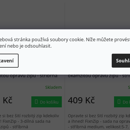
ebová stránka používá soubory cookie. Níže můžete provést
ení nebo je odsouhlasit.
1 090
Kč
–9 %
tavení
Souhl
S FixnZip - 3-dílná sada na
MUNKEES FixnZip - sada na
tou opravu zipů - stříbrná
okamžitou opravu zipů - stř
medium
Skladem
 Kč
409 Kč
Do košíku
Do 
 si bez šití rozbitý zip kdekoliv
Opravte si bez šití rozbitý zip k
! FixnZip - 3-dílná sada na
a ihned! FixnZip - sada na opra
zipů - stříbrná
- stříbrná medium, velikost:5-7,