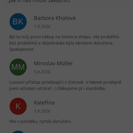
Barbora Kholová
BK
Hodnocení obchodu je 5 z 5 hvězdiček.
7.8.2026
Byl to můj první nákup na tomto e-shopu, vše proběhlo
bez problémů a objednávka byla obratem doručena.
Spokojenost.
Miroslav Müller
MM
Hodnocení obchodu je 5 z 5 hvězdiček.
5.8.2026
Luxusní přístup prodávající v Ostravě. V takové prodejně
jsem ochoten utrácet :-) Děkujeme já i manželka.
Kateřina
K
Hodnocení obchodu je 5 z 5 hvězdiček.
3.8.2026
Vše v pořádku, rychlé doručení.