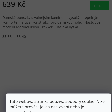
639 Kč
DETAIL
Dámské ponožky s volnějším komínem, vysokým tepelným
komfortem a užší konstrukcí pro dámskou nohu. Nástupce
modelu MerinoFusion Trekker. Klasická výška.
35-38
38-40
Tato webová stránka používá soubory cookie. Níže
můžete provést jejich nastavení nebo je