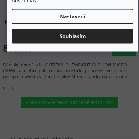
odsouhlasit.
DARN TOUGH Dámské trekové ponožky HIKE/TREK
Nastavení
NORTHWOODS LIGHTWEIGHT MERINO CUSHION MICRO
CREW cranberry - fialové/červené
Skladem
Souhlasím
869 Kč
DETAIL
Dámské ponožky HIKE/TREK LIGHTWEIGHT CUSHION MICRO
CREW jsou lehce polstrované turistická ponožky s veškerými
protipachovými vlastnostmi vlny Merino, poskytují volnost a...
S
L
ZOBRAZIT VŠECHNY PODOBNÉ PRODUKTY