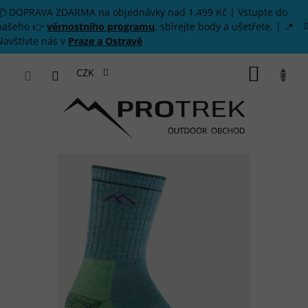
Přejít na obsah
📦 DOPRAVA ZDARMA na objednávky nad 1.499 Kč | Vstupte do
našeho 👉
věrnostního programu
, sbírejte body a ušetřete. | 📍
Navštivte nás v
Praze a Ostravě
NÁKUP
CZK