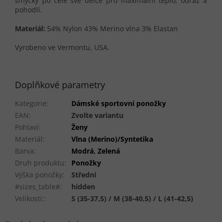
smyčky po celé své délce pro maximální teplo, odraz a
pohodlí.
Materiál:
54% Nylon 43% Merino vlna 3% Elastan
Vyrobeno ve Vermontu, USA.
Doplňkové parametry
Kategorie
:
Dámské sportovní ponožky
EAN
:
Zvolte variantu
Pohlaví
:
Ženy
Materiál
:
Vlna (Merino)/Syntetika
Barva
:
Modrá
,
Zelená
Druh produktu
:
Ponožky
Výška ponožky
:
Střední
#sizes_table#
:
hidden
Velikosti:
:
S (35-37,5) / M (38-40,5) / L (41-42,5)