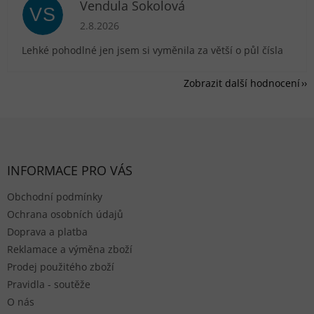
Vendula Sokolová
VS
Hodnocení obchodu je 5 z 5 hvězdiček.
2.8.2026
Lehké pohodlné jen jsem si vyměnila za větší o půl čísla
Zobrazit další hodnocení
Zápatí
INFORMACE PRO VÁS
Obchodní podmínky
Ochrana osobních údajů
Doprava a platba
Reklamace a výměna zboží
Prodej použitého zboží
Pravidla - soutěže
O nás