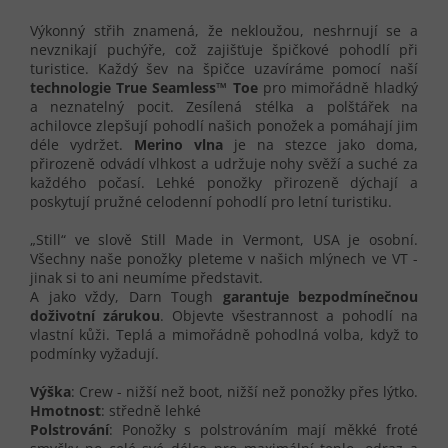
Výkonný střih znamená, že nekloužou, neshrnují se a
nevznikají puchýře, což zajišťuje špičkové pohodlí při
turistice. Každý šev na špičce uzavíráme pomocí naší
technologie True Seamless™ Toe
pro mimořádně hladký
a neznatelný pocit. Zesílená stélka a polštářek na
achilovce zlepšují pohodlí našich ponožek a pomáhají jim
déle vydržet.
Merino vlna
je na stezce jako doma,
přirozeně odvádí vlhkost a udržuje nohy svěží a suché za
každého počasí. Lehké ponožky přirozeně dýchají a
poskytují pružné celodenní pohodlí pro letní turistiku.
„Still“ ve slově Still Made in Vermont, USA je osobní.
Všechny naše ponožky pleteme v našich mlýnech ve VT -
jinak si to ani neumíme představit.
A jako vždy, Darn Tough
garantuje bezpodmínečnou
doživotní zárukou
. Objevte všestrannost a pohodlí na
vlastní kůži. Teplá a mimořádně pohodlná volba, když to
podmínky vyžadují.
Výška
: Crew - nižší než boot, nižší než ponožky přes lýtko.
Hmotnost
: středně lehké
Polstrování
: Ponožky s polstrováním mají měkké froté