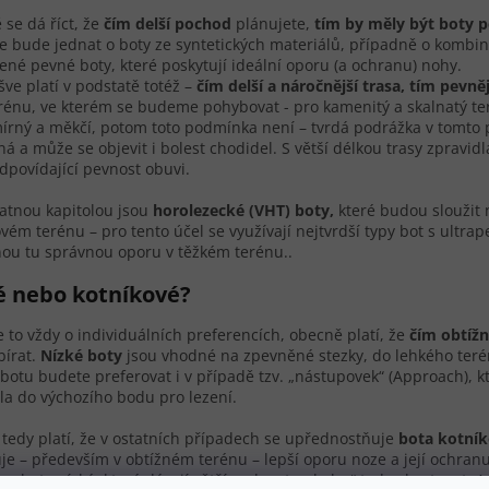
se dá říct, že
čím delší pochod
plánujete,
tím by měly být boty p
se bude jednat o boty ze syntetických materiálů, případně o kombinac
ené pevné boty, které poskytují ideální oporu (a ochranu) nohy.
ve platí v podstatě totéž –
čím delší a náročnější trasa, tím pevně
rénu, ve kterém se budeme pohybovat - pro kamenitý a skalnatý te
írný a měkčí, potom toto podmínka není – tvrdá podrážka v tomto 
á a může se objevit i bolest chodidel. S větší délkou trasy zpravidla
odpovídající pevnost obuvi.
atnou kapitolou jsou
horolezecké (VHT) boty,
které budou sloužit 
vém terénu – pro tento účel se využívají nejtvrdší typy bot s ultra
ou tu správnou oporu v těžkém terénu..
é nebo kotníkové?
je to vždy o individuálních preferencích, obecně platí, že
čím obtížn
bírat.
Nízké boty
jsou vhodné na zpevněné stezky, do lehkého terénu.
botu budete preferovat i v případě tzv. „nástupovek“ (Approach), 
la do výchozího bodu pro lezení.
 tedy platí, že v ostatních případech se upřednostňuje
bota kotní
je – především v obtížném terénu – lepší oporu noze a její ochranu. 
ny boty nízké, které dávají větší „volnost pohybu“ tedy obratnost. A t