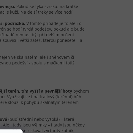
evnější.
Pokud se týká svršku, na krátké
i s kůží. Na delší treky se více hodí
jší podrážka.
V tomto případě je to ale i o
rén se hodí tvrdá podešev, pokud ale bude
případě nemusí být při delším nošení
 souvisí i větší zátěž, kterou ponesete – a
nejen ve skalnatém, ale i sněhovém či
pevnou podešví - spolu s mačkami totiž
ější terén, tím vyšší a pevnější boty
bychom
 Využívají se i na trailový (terénní) běh.
které slouží k pohybu skalnatým terénem
ková
(buď střední nebo vysoká) – která
Ale i tady jsou výjimky – i tady jsou někdy
o, aniž by se riskoval zvrtnutý kotník,