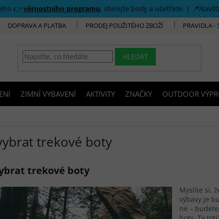
šeho 👉
věrnostního programu
, sbírejte body a ušetřete. | 📍Navšt
DOPRAVA A PLATBA
PRODEJ POUŽITÉHO ZBOŽÍ
PRAVIDLA -
HLEDAT
ENÍ
ZIMNÍ VYBAVENÍ
AKTIVITY
ZNAČKY
OUTDOOR VÝPR
vybrat trekové boty
vybrat trekové boty
Myslíte si, 
výbavy je b
ne – budete 
boty. Ty toti