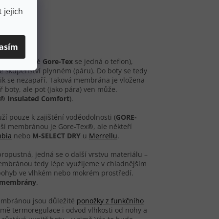
jí…:)
 jejich
ně v zimě.
asím
př. v případě
Gore-Tex
se jedná o teflon),
e skupenství plynném (páru). Do boty se tedy
ik se nezapaří. Taková membrána je vložena
 boty, ale pot (jako pára) ven může.
® Insulated Comfort
).
uží pouze k zajištění voděodolnosti (
GORE-
ější membránou je Gore-Tex®, ale někteří
bia
nebo
M-SELECT DRY
u
Merrellu
.
 propustná, jedná se o další vrstvu materiálu –
membránou tedy lépe využijeme v chladnějším
t pohyb ve vlhkém nebo mokrém prostředí.
z membrány
.
membránou jsou důležité
ponožky z funkčního
romě termoregulace i odvod vlhkosti od nohy a