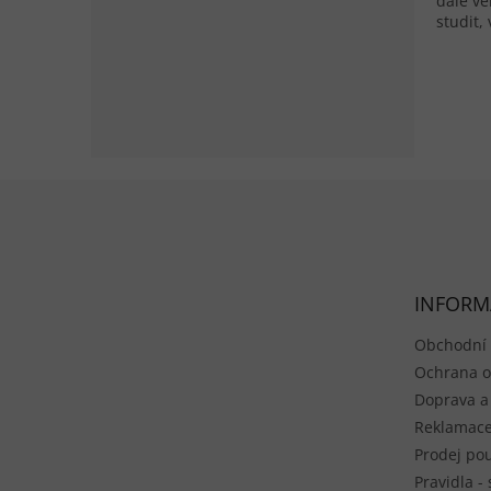
dále ve
studit,
Zápatí
INFORM
Obchodní
Ochrana o
Doprava a
Reklamace
Prodej pou
Pravidla -