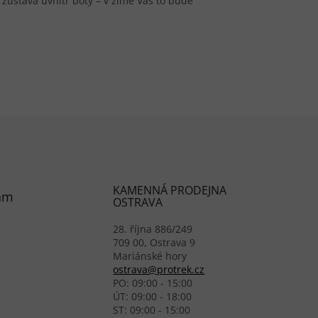
 zůstává uvnitř boty – v zimě Vás to bude
KAMENNÁ PRODEJNA
am
OSTRAVA
28. října 886/249
709 00, Ostrava 9
Mariánské hory
ostrava@protrek.cz
PO: 09:00 - 15:00
ÚT: 09:00 - 18:00
ST: 09:00 - 15:00