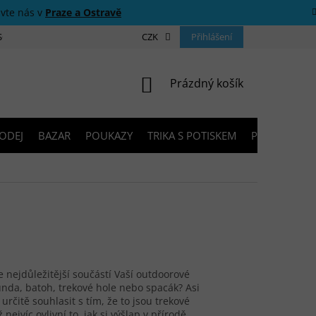
ivte nás v
Praze a Ostravě
 SOUTĚŽE
O NÁS
PRODEJNY
CZK
KONTAKTY
Přihlášení
PORADNA
NÁKUPNÍ KOŠÍK
Prázdný košík
ODEJ
BAZAR
POUKAZY
TRIKA S POTISKEM
PŮJČOVNA V
že nejdůležitější součástí Vaší outdoorové
unda, batoh, trekové hole nebo spacák? Asi
určitě souhlasit s tím, že to jsou trekové
ž nejvíc ovlivní to, jak si výšlap v přírodě