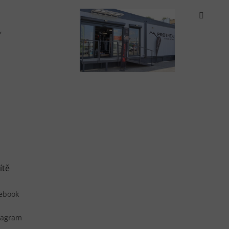
Y
ítě
ebook
tagram