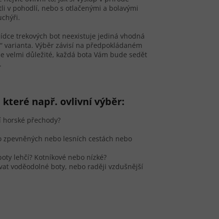
stli v pohodlí, nebo s otlačenými a bolavými
chýři.
bídce trekových bot neexistuje jediná vhodná
í“ varianta. Výběr závisí na předpokládaném
 je velmi důležité, každá bota Vám bude sedět
.
 které např. ovlivní výběr:
í horské přechody?
po zpevněných nebo lesních cestách nebo
boty lehčí? Kotníkové nebo nízké?
at voděodolné boty, nebo raději vzdušnější