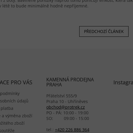
n z boty. Bavlněné ponožky naproti tomu pohlcují vlhkost, která tak
 v létě to bude minimálně hodně nepříjemné.
PŘEDCHOZÍ ČLÁNEK
KAMENNÁ PRODEJNA
ACE PRO VÁS
Instagr
PRAHA
 podmínky
Přátelství 555/9
sobních údajů
Praha 10 - Uhříněves
obchod@protrek.cz
 platba
PO - PÁ: 10:00 - 19:00
 a výměna zboží
SO: 09:00 - 15:00
žitého zboží
tel.:
+420 226 886 364
 soutěže