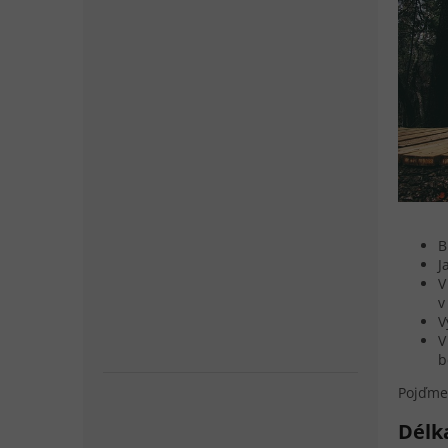
B
J
V
v
V
V
b
Pojďme 
Délka