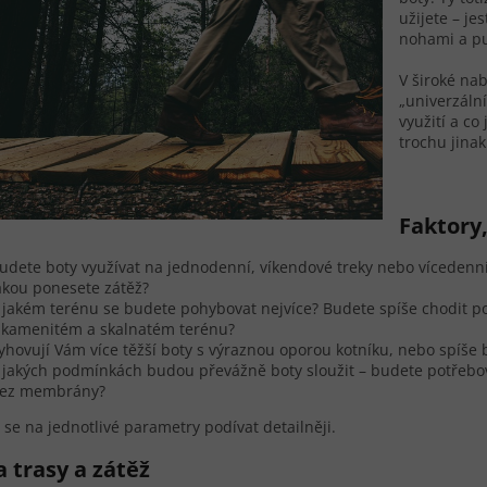
užijete – je
nohami a pu
V široké na
„univerzáln
využití a co
trochu jinak
Faktory,
udete boty využívat na jednodenní, víkendové treky nebo vícedenn
akou ponesete zátěž?
 jakém terénu se budete pohybovat nejvíce? Budete spíše chodit 
 kamenitém a skalnatém terénu?
yhovují Vám více těžší boty s výraznou oporou kotníku, nebo spíše 
 jakých podmínkách budou převážně boty sloužit – budete potřebov
ez membrány?
se na jednotlivé parametry podívat detailněji.
 trasy a zátěž