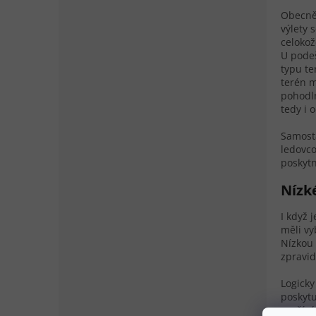
Obecně 
výlety 
celokož
U podeš
typu te
terén m
pohodln
tedy i 
Samost
ledovco
poskytn
Nízk
I když 
měli vy
Nízkou 
zpravid
Logicky
poskytu
využívá